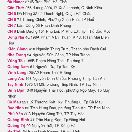
Đà Nẵng:
271B Trần Phú, Hải Châu
Cần Thơ:
266 đường 30/4, P. Xuân khánh, Q.Ninh Kiều
CN 5
Đà Nẵng 32 Lê Thanh Nghị, Quận Hải Châu
CN 6
71 Trường Chinh, Phường Xuân Phú, TP Huế
CN 7
Lâm Đồng 05 Phan Đình Phùng
CN 8
Bình Dương 151 Phú Lợi, P. Phú Lợi, Tp. Thủ Dầu Một
Đồng Nai
40/198A Phạm Văn Thuận, KP.3, P.Tân Mai Biên
Hòa
Kiên Giang
418 Nguyễn Trung Trực, Thành phố Rạch Giá
Nha Trang
54 Nguyễn Đức Cảnh, TP Nha Trang
Vũng Tàu
185B Phạm Hồng Thái, Phường 7
Quảng Nam
61 Nguyễn Du, Tp Tam Kỳ
Vĩnh Long:
20/A2 Phạm Thái Bường
Long An:
163 Nguyễn Đình Chiểu, Phường 3, Tp Tân An
Tây Ninh
1075 CTM8, phường Hiệp Ninh, TP Tây Ninh
Bình Định
340 Nguyễn Thái Học, phường Ngô Mây, Tp Quy
Nhơn
Cà Mau
221 Lý Thường Kiệt, K2, Phường 6, Tp Cà Mau
Bắc Ninh
83 Trần Hưng Đạo, phường Tiền An, TP Bắc Ninh
Phú Yên
30A Nguyễn Công Trứ, TP Tuy Hòa
Quảng Bình
41 Trần Hưng Đạo, Tp Đồng Hới
Quảng Trị
92 Nguyễn Trãi, TP Đông Hà
Hà Tĩnh
54 Phan Đình Phùng, TP Hà Tĩnh