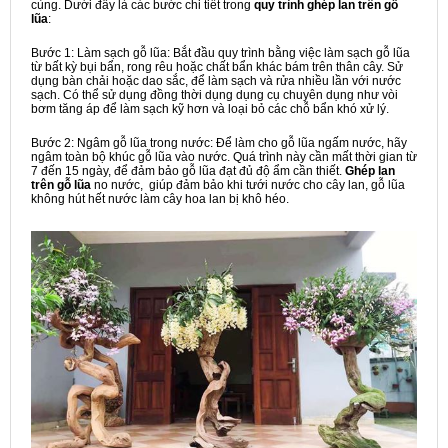
cùng. Dưới đây là các bước chi tiết trong
quy trình ghép lan trên gỗ
lũa
:
Bước 1: Làm sạch gỗ lũa: Bắt đầu quy trình bằng việc làm sạch gỗ lũa
từ bất kỳ bụi bẩn, rong rêu hoặc chất bẩn khác bám trên thân cây. Sử
dụng bàn chải hoặc dao sắc, để làm sạch và rửa nhiều lần với nước
sạch. Có thể sử dụng đồng thời dụng dụng cụ chuyên dụng như vòi
bơm tăng áp để làm sạch kỹ hơn và loại bỏ các chỗ bẩn khó xử lý.
Bước 2: Ngâm gỗ lũa trong nước: Để làm cho gỗ lũa ngấm nước, hãy
ngâm toàn bộ khúc gỗ lũa vào nước. Quá trình này cần mất thời gian từ
7 đến 15 ngày, để đảm bảo gỗ lũa đạt đủ độ ẩm cần thiết.
Ghép lan
trên gỗ lũa
no nước, giúp đảm bảo khi tưới nước cho cây lan, gỗ lũa
không hút hết nước làm cây hoa lan bị khô héo.