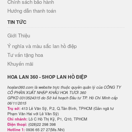
Chính sách bảo hành
Hướng dẫn thanh toán
TIN TỨC
Giới Thiệu
Ý nghĩa và màu sắc lan hồ điệp
Tư vấn tặng hoa
Khuyến mãi
H​OA LAN 360 - SHOP LAN HỒ ĐIỆP
hoalan360.com là website trực thuộc quyền quản lý của CÔNG TY
CỔ PHẦN XUẤT NHẬP KHẨU HOA TƯƠI 360
GPKD 0313524315 do Sở kế hoạch Đầu tư TP. Hồ Chí Minh cấp
06/11/2015
Trụ sở:
413 Lê Văn Sỹ, P.2, Q.Tân Bình, TPHCM (Gần ngã tư
Phạm Văn Hai với Lê Văn Sỹ)
Chi nhánh:
Lô C Hồ Thị Kỷ, P1, Q10, TPHCM
Điện thoại:
(028)22 298 398
Hotline 1:
0936 65 27 27(Ms.Nhi)