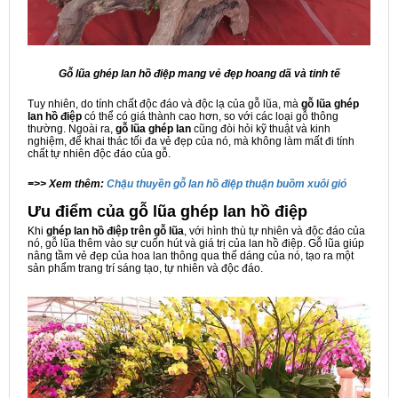
Gỗ lũa ghép lan hồ điệp mang vẻ đẹp hoang dã và tinh tế
Tuy nhiên, do tính chất độc đáo và độc lạ của gỗ lũa, mà
gỗ lũa ghép
lan hồ điệp
có thể có giá thành cao hơn, so với các loại gỗ thông
thường. Ngoài ra,
gỗ lũa ghép lan
cũng đòi hỏi kỹ thuật và kinh
nghiệm, để khai thác tối đa vẻ đẹp của nó, mà không làm mất đi tính
chất tự nhiên độc đáo của gỗ.
=>> Xem thêm:
Chậu thuyền gỗ lan hồ điệp thuận buồm xuôi gió
Ưu điểm của gỗ lũa ghép lan hồ điệp
Khi
ghép lan hồ điệp trên gỗ lũa
, với hình thù tự nhiên và độc đáo của
nó, gỗ lũa thêm vào sự cuốn hút và giá trị của lan hồ điệp. Gỗ lũa giúp
nâng tầm vẻ đẹp của hoa lan thông qua thế dáng của nó, tạo ra một
sản phẩm trang trí sáng tạo, tự nhiên và độc đáo.