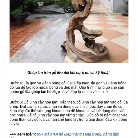
Ghép lan trên gỗ lữa đòi hỏi sự tỉ mỉ và kỹ thuật
Bước 4: Tỉa gọn và đánh bóng gỗ lũa: Tiếp theo, tỉa gọn và đánh bóng
gỗ lũa để tạo lớp ngoài bóng và đẹp mắt. Quá trình này giúp cho sản
phẩm
gỗ lũa ghép lan hồ điệp
có vẻ đẹp tự nhiên và tinh tế.
Bước 5: Cố định cây hoa lan: Tiếp theo, cố định cây hoa lan vào gỗ lũa
ghép. Đặt cây lan chắc chắn và dùng dây thiết hoặc dây chun để cố
định cây. Có thể sử dụng khoan nhỏ để khoan lỗ và sử dụng đinh viết
bóc nhựa, để cố định cây hoa lan vững chắc. Giúp bộ rễ bám chắc vào
trong thân cây gỗ lũa và hạn chế lung lay trong giai đoạn đầu khi trồng
cây lan.
=>> Xem thêm:
99+ Mẫu lan hồ điệp trắng sang trọng, nâng tầm