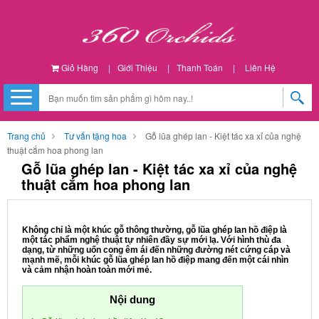
Giỏ Hàng
|
Giới Thiệu
|
Thanh Toán
|
Liên Hệ
Trang chủ
Tư vấn tặng hoa
Gỗ lũa ghép lan - Kiệt tác xa xỉ của nghệ
thuật cắm hoa phong lan
Gỗ lũa ghép lan - Kiệt tác xa xỉ của nghệ
thuật cắm hoa phong lan
Không chỉ là một khúc gỗ thông thường, gỗ lũa ghép lan hồ điệp là
một tác phẩm nghệ thuật tự nhiên đầy sự mới lạ. Với hình thù đa
dạng, từ những uốn cong êm ái đến những đường nét cứng cáp và
mạnh mẽ, mỗi khúc gỗ lũa ghép lan hồ điệp mang đến một cái nhìn
và cảm nhận hoàn toàn mới mẻ.
Nội dung