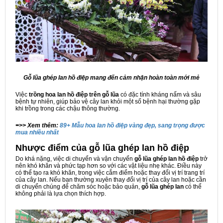
Gỗ lũa ghép lan hồ điệp mang đến cảm nhận hoàn toàn mới mẻ
Việc
trồng hoa lan hồ điệp
trên gỗ lũa
có đặc tính kháng nấm và sâu
bệnh tự nhiên, giúp bảo vệ cây lan khỏi một số bệnh hại thường gặp
khi trồng trong các chậu thông thường.
=>> Xem thêm:
89+ Mẫu hoa lan hồ điệp vàng đẹp, sang trọng được
mua nhiều nhất
Nhược điểm của gỗ lũa ghép lan hồ điệp
Do khá nặng, việc di chuyển và vận chuyển
gỗ lũa ghép lan hồ điệp
trở
nên khó khăn và phức tạp hơn so với các vật liệu nhẹ khác. Điều này
có thể tạo ra khó khăn, trong việc cắm điểm hoặc thay đổi vị trí trang trí
của cây lan. Nếu bạn thường xuyên thay đổi vị trí của cây lan hoặc cần
di chuyển chúng để chăm sóc hoặc bảo quản,
gỗ lũa ghép lan
có thể
không phải là lựa chọn thích hợp.