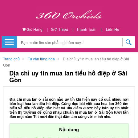
Giỏ Hàng
|
Giới Thiệu
|
Thanh Toán
|
Liên Hệ
Trang chủ
Tư vấn tặng hoa
Địa chỉ uy tín mua lan tiểu hồ điệp ở Sài
Gòn
Địa chỉ uy tín mua lan tiểu hồ điệp ở Sài
Gòn
Địa chỉ mua lan ở sài gòn nào uy tín khi hiện nay có quá nhiều nơi
bán loại hoa lan tiểu hồ điệp. Cùng đọc bài viết của hoa lan 360 tìm
hiểu về tiểu hồ điệp đặc biệt và địa điểm được bày bán uy tín nhất
trên thị trường để cùng nhau chuẩn bị mua lan ở Sài Gòn tươi tắn
đón một năm Tết mới đến thật đầm ấm cùng với mình nhé.
Nội dung