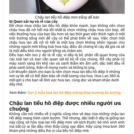
Chậu lan tiểu hồ điệp mini trắng để bàn
b) Quan sát nụ và rễ của cây
Để chọn mua chậu lan tiểu hồ điệp khỏe mạnh, bạn không nên chọn
chậu hoa đã nở hết mà tốt nhất là chọn những chậu hoa còn búp, để
việc thưởng hoa của bạn lâu hơn và tạo thời gian việc thích nghi ở một
môi trường sống mới để cây có thể phát triển về sau. Việc chọn một
chậu hoa lan đã nở rộ hết là một lựa chọn không khôn ngoan cho
những người mới trồng loài hoa này, điều đó chứng tỏ cây đã già và sẽ
là một điều khó cho người trồng và chăm sóc.
Đều bạn nên lưu ý đó là rễ cây, vì đây là bộ phận rất quan trọng của
các loài lan và bạn cần quan sát kỹ bộ rễ của chúng. Rễ cây phải có
màu xanh sáng khi khô ráo và xanh thẫm khi ẩm ướt, đặc biệt đầu rễ
phải xanh bóng, thân rễ mọng nước và không bị úng.
Lời khuyên dành cho bạn là nên chọn mua lan tiểu hồ điệp ở những
nơi uy tín để có thể đảm bảo về chất lượng của hoa. Hoa Lan 360 là
một gợi ý cho bạn về lĩnh vực hoa lan, cùng đọc và kham khảo dưới
đây nhé.
Xem thêm:
Gợi ý mẫu hoa lan hồ điệp mừng khai trương ấn tượng
Chậu lan tiểu hồ điệp được nhiều người ưa
chuộng
Không cần nói nhiều về ý nghĩa cũng như vẻ đẹp của những chậu lan
Hồ điệp mang hình cánh bướm. Thế nhưng, đặc biệt ở đây là giống lan
này cũng sở hữu loại lan Hồ điệp mini với kích thước bé nhỏ xinh xinh
mà bất cứ ai lần đầu nhìn thấy cũng say đắm. Hãy cùng Hoa tươi 360
khám phá những điều thú vị của tiểu hồ điệp nhé.