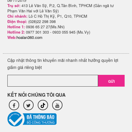
06/11/2015
Trụ sở:
413 Lê Văn Sỹ, P.2, Q.Tân Bình, TPHCM (Gần ngã tư
Phạm Văn Hai với Lê Văn Sỹ)
Chi nhánh:
Lô C Hồ Thị Kỷ, P1, Q10, TPHCM
Điện thoại:
(028)22 298 398
Hotline 1:
0936 65 27 27(Ms.Nhi)
Hotline 2:
0977 301 303 - 0933 055 945 (Ms.Vy)
Web:
hoalan360.com
Cập nhật thông tin khuyến mãi nhanh nhất hưởng quyền lợi
giảm giá riêng biệt
GỬI
KẾT NỐI CHÚNG TÔI QUA