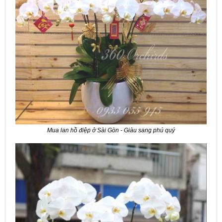
Mua lan hồ điệp ở Sài Gòn - Giàu sang phú quý