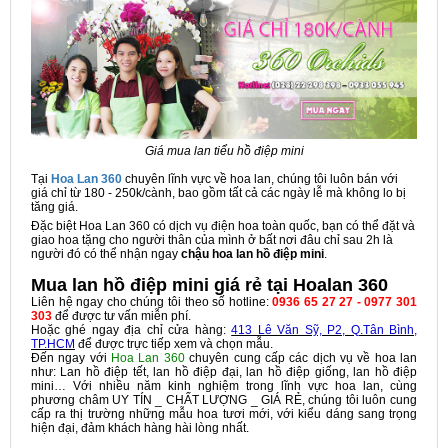
Giá mua lan tiểu hồ điệp mini
Tại
Hoa Lan 360
chuyên lĩnh vực về hoa lan, chúng tôi luôn bán với
giá chỉ từ 180 - 250k/cành, bao gồm tất cả các ngày lễ mà không lo bị
tăng giá.
Đặc biệt Hoa Lan 360 có dịch vụ điện hoa toàn quốc, bạn có thể đặt và
giao hoa tặng cho người thân của mình ở bất nơi đâu chỉ sau 2h là
người đó có thể nhận ngay
chậu hoa lan hồ điệp mini
.
Mua lan hồ điệp mini giá rẻ tại Hoalan 360
Liên hệ ngay cho chúng tôi theo số hotline:
0936 65 27 27 - 0977 301
303
để được tư vấn miễn phí.
Hoặc ghé ngay địa chỉ cửa hàng:
413 Lê Văn Sỹ, P2, Q.Tân Bình,
TP.HCM
để được trực tiếp xem và chọn mẫu.
Đến ngay với
Hoa Lan 360
chuyên cung cấp các dịch vụ về hoa lan
như: Lan hồ điệp tết, lan hồ điệp đại, lan hồ điệp giống, lan hồ điệp
mini… Với nhiều năm kinh nghiệm trong lĩnh vực hoa lan, cùng
phương châm UY TÍN _ CHẤT LƯỢNG _ GIÁ RẺ, chúng tôi luôn cung
cấp ra thị trường những mẫu hoa tươi mới, với kiểu dáng sang trọng
hiện đại, đảm khách hàng hài lòng nhất.