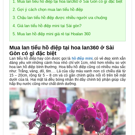
1. Mua lan tiểu hồ điệp tại hoa lan360 ở Sài Gòn có gì đặc biệt
2. Gợi ý cách chọn mua lan tiểu hồ điệp
3. Chậu lan tiểu hồ điệp được nhiều người ưa chuộng
4. Giá lan tiểu hồ điệp mini tại Sài gòn?
5. Mua lan hồ điệp mini giá rẻ tại Hoalan 360
Mua lan tiểu hồ điệp tại hoa lan360 ở Sài
Gòn có gì đặc biệt
Lan tiểu hồ điệp hay còn được gọi là
hồ điệp mini
, có vẻ đẹp xinh xắn
đáng yêu với những cánh hoa nhỏ chỉ với 1cm, nhỏ hơn nhiều so với
hoa lan hồ điệp bình thường. Hoa tiểu hồ điệp cũng có nhiều màu sắc
như: Trắng, vàng, đỏ, tím…. Lá của cây màu xanh non có chiều dài từ
15 – 20cm, rộng từ 5 – 8 cm và có gân chính giữa nối rõ trên bề mặt
dưới của lá. Hai mặt lá đều bóng nhẵn thì đây chính bộ phận giúp cây
hấp thụ nước cũng như chất dinh dưỡng.