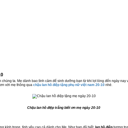
10
 chúng ta. Mẹ dành bao tình cảm để sinh dưỡng bạn từ khi lọt lòng đến ngày nay v
m ơn với mẹ thông qua
chậu lan hồ điệp tặng phụ nữ việt nam 20-10
nhé.
Chậu lan hồ điệp trắng biết ơn mẹ ngày 20-10
òng kính trọng, tình yêu cao cả dành cho Mẹ. Như bạn đã biết,
lan hồ điệp
tượng tr