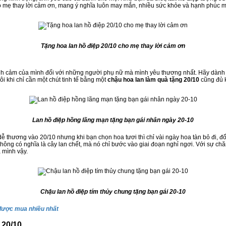
 mẹ thay lời cảm ơn, mang ý nghĩa luôn may mắn, nhiều sức khỏe và hạnh phúc m
Tặng hoa lan hồ điệp 20/10 cho mẹ thay lời cảm ơn
 tình cảm của mình đối với những người phụ nữ mà mình yêu thương nhất. Hãy dàn
i khi chỉ cần một chút tinh tế bằng một
chậu hoa lan làm quà tặng 20/10
cũng đủ 
Lan hồ điệp hồng lãng mạn tặng bạn gái nhân ngày 20-10
ễ thương vào 20/10 nhưng khi bạn chọn hoa tươi thì chỉ vài ngày hoa tàn bỏ đi, đố
 không có nghĩa là cây lan chết, mà nó chỉ bước vào giai đoạn nghỉ ngơi. Với sự 
 mình vậy.
Chậu lan hồ điệp tím thủy chung tặng bạn gái 20-10
 được mua nhiều nhất
 20/10