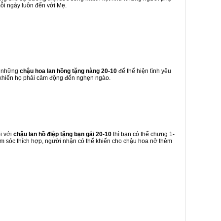
ỗi ngày luôn đến với Mẹ.
h những
chậu hoa lan hồng tặng nàng 20-10
để thể hiện tình yêu
khiến họ phải cảm động đến nghẹn ngào.
i với
chậu lan hồ điệp tặng bạn gái 20-10
thì bạn có thể chưng 1-
chăm sóc thích hợp, người nhận có thể khiến cho chậu hoa nở thêm