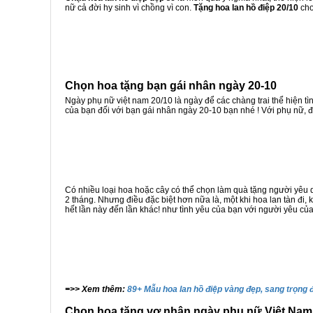
nữ cả đời hy sinh vì chồng vì con.
Tặng hoa lan hồ điệp 20/10
cho
Chọn hoa tặng bạn gái nhân ngày 20-10
Ngày phụ nữ việt nam 20/10 là ngày để các chàng trai thể hiện
của bạn đối với bạn gái nhân ngày 20-10 bạn nhé ! Với phụ nữ, đô
Có nhiều loại hoa hoặc cây có thể chọn làm quà tặng người yêu d
2 tháng. Nhưng điều đặc biệt hơn nữa là, một khi hoa lan tàn đi,
hết lần này đến lần khác! như tình yêu của bạn với người yêu của
=>> Xem thêm:
89+ Mẫu hoa lan hồ điệp vàng đẹp, sang trọng
Chọn hoa tặng vợ nhân ngày phụ nữ Việt Nam