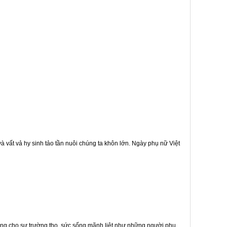
à vất vả hy sinh tảo tần nuôi chúng ta khôn lớn. Ngày phụ nữ Việt
ưng cho sự trường thọ, sức sống mãnh liệt như những người phụ