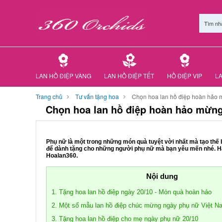
Tìm nh
LAN HỒ ĐIỆP VÀNG
LAN HỒ ĐIỆP TẾT
HỒ ĐIỆP VIP
LA
Trang chủ
Tư vấn tặng hoa
Chọn hoa lan hồ điệp hoàn hảo 
Chọn hoa lan hồ điệp hoàn hảo mừng
Phụ nữ là một trong những món quà tuyệt vời nhất mà tạo thế 
để dành tặng cho những người phụ nữ mà bạn yêu mến nhé. Hãy
Hoalan360.
Nội dung
1. Tặng hoa lan hồ điệp ngày 20/10 - Món quà hoàn hảo
2. Một số mẫu lan hồ điệp chúc mừng ngày phụ nữ Việt N
3. Tặng hoa lan hồ điệp cho mẹ ngày phụ nữ 20/10