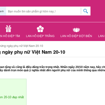
anh
N HỒ ĐIỆP TÍM
LAN HỒ ĐIỆP TRẮNG
LAN HỒ ĐIỆP ĐỘT BIẾN
LAN 
mừng ngày phụ nữ Việt Nam 20-10
 ngày phụ nữ Việt Nam 20-10
ban tặng và cũng là điều đáng trân trọng nhất. Nhân ngày 20/10 năm nay, hãy c
 dành trọn món quà ý nghĩa nhất đến người phụ nữ của mình thông qua những 
am 20-10 đẹp nhất