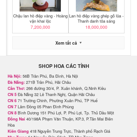
Chậu lan hồ điệp vàng - Hoàng
Lan hồ điệp vàng ghép gỗ lũa -
vận khai lộc
Thanh danh tỏa sáng
7,200,000
18,000,000
Xem tất cả
SHOP HOA CÁC TỈNH
Hà Nội:
56B Trần Phú, Ba Đình, Hà Nội
Đà Nẵng:
271B Trần Phú, Hải Châu
Cần Thơ:
266 đường 30/4, P. Xuân khánh, Q.Ninh Kiều
CN 5
Đà Nẵng 32 Lê Thanh Nghị, Quận Hải Châu
CN 6
71 Trường Chinh, Phường Xuân Phú, TP Huế
CN 7
Lâm Đồng 05 Phan Đình Phùng
CN 8
Bình Dương 151 Phú Lợi, P. Phú Lợi, Tp. Thủ Dầu Một
Đồng Nai
40/198A Phạm Văn Thuận, KP.3, P.Tân Mai Biên
Hòa
Kiên Giang
418 Nguyễn Trung Trực, Thành phố Rạch Giá