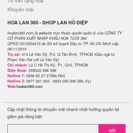
Tư vấn tặng hoa
Khuyến mãi
H​OA LAN 360 - SHOP LAN HỒ ĐIỆP
hoalan360.com là website trực thuộc quyền quản lý của CÔNG TY
CỔ PHẦN XUẤT NHẬP KHẨU HOA TƯƠI 360
GPKD 0313524315 do Sở kế hoạch Đầu tư TP. Hồ Chí Minh cấp
06/11/2015
Trụ sở:
413 Lê Văn Sỹ, P.2, Q.Tân Bình, TPHCM (Gần ngã tư
Phạm Văn Hai với Lê Văn Sỹ)
Chi nhánh:
Lô C Hồ Thị Kỷ, P1, Q10, TPHCM
Điện thoại:
(028)22 298 398
Hotline 1:
0936 65 27 27(Ms.Nhi)
Hotline 2:
0977 301 303 - 0933 055 945 (Ms.Vy)
Web:
hoalan360.com
Cập nhật thông tin khuyến mãi nhanh nhất hưởng quyền lợi
giảm giá riêng biệt
GỬI