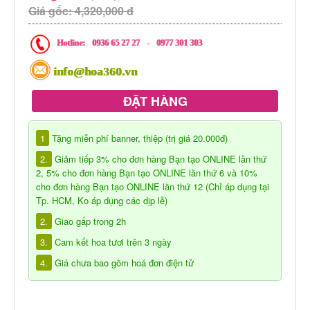
Giá gốc: 4,320,000 đ
Hotline:
0936 65 27 27
-
0977 301 303
info@hoa360.vn
ĐẶT HÀNG
1
Tặng miễn phí banner, thiệp (trị giá 20.000đ)
2.
Giảm tiếp 3% cho đơn hàng Bạn tạo ONLINE lần thứ
2, 5% cho đơn hàng Bạn tạo ONLINE lần thứ 6 và 10%
cho đơn hàng Bạn tạo ONLINE lần thứ 12 (Chỉ áp dụng tại
Tp. HCM, Ko áp dụng các dịp lễ)
2.
Giao gấp trong 2h
3.
Cam kết hoa tươi trên 3 ngày
4.
Giá chưa bao gồm hoá đơn điện tử