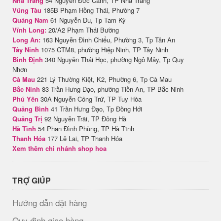
Nha Trang
54 Nguyễn Đức Cảnh, TP Nha Trang
Vũng Tàu
185B Phạm Hồng Thái, Phường 7
Quảng Nam
61 Nguyễn Du, Tp Tam Kỳ
Vĩnh Long:
20/A2 Phạm Thái Bường
Long An:
163 Nguyễn Đình Chiểu, Phường 3, Tp Tân An
Tây Ninh
1075 CTM8, phường Hiệp Ninh, TP Tây Ninh
Bình Định
340 Nguyễn Thái Học, phường Ngô Mây, Tp Quy
Nhơn
Cà Mau
221 Lý Thường Kiệt, K2, Phường 6, Tp Cà Mau
Bắc Ninh
83 Trần Hưng Đạo, phường Tiền An, TP Bắc Ninh
Phú Yên
30A Nguyễn Công Trứ, TP Tuy Hòa
Quảng Bình
41 Trần Hưng Đạo, Tp Đồng Hới
Quảng Trị
92 Nguyễn Trãi, TP Đông Hà
Hà Tĩnh
54 Phan Đình Phùng, TP Hà Tĩnh
Thanh Hóa
177 Lê Lai, TP Thanh Hóa
Xem thêm chi nhánh shop hoa
TRỢ GIÚP
Hướng dẫn đặt hàng
Quy định giao hàng