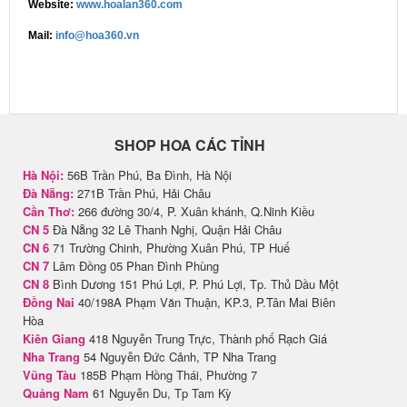
Website:
www.hoalan360.com
Mail:
info@hoa360.vn
SHOP HOA CÁC TỈNH
Hà Nội:
56B Trần Phú, Ba Đình, Hà Nội
Đà Nẵng:
271B Trần Phú, Hải Châu
Cần Thơ:
266 đường 30/4, P. Xuân khánh, Q.Ninh Kiều
CN 5
Đà Nẵng 32 Lê Thanh Nghị, Quận Hải Châu
CN 6
71 Trường Chinh, Phường Xuân Phú, TP Huế
CN 7
Lâm Đồng 05 Phan Đình Phùng
CN 8
Bình Dương 151 Phú Lợi, P. Phú Lợi, Tp. Thủ Dầu Một
Đồng Nai
40/198A Phạm Văn Thuận, KP.3, P.Tân Mai Biên
Hòa
Kiên Giang
418 Nguyễn Trung Trực, Thành phố Rạch Giá
Nha Trang
54 Nguyễn Đức Cảnh, TP Nha Trang
Vũng Tàu
185B Phạm Hồng Thái, Phường 7
Quảng Nam
61 Nguyễn Du, Tp Tam Kỳ