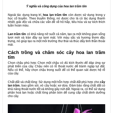
Ý nghĩa và công dụng của hoa lan trầm tím
Ngoài tác dụng trang trí,
hoa lan trầm tím
còn được sử dụng trong y
học cổ truyền. Theo truyền thống, nó được cho là có tác dụng thanh
nhiệt, giải độc và chữa các vấn đề về hô hấp, tiêu hóa và sự kích thích
tuần hoàn máu.
Lan trầm tím
có khả năng nở suốt cả năm, tạo ra một không gian sống
tươi mới và tràn đầy sự tươi mát. Với màu sắc và hương thơm đặc
trưng, nó giúp tạo ra một môi trường thư thái và thúc đẩy tinh thần thoải
mái.
Cách trồng và chăm sóc cây hoa lan trầm
tím
Chọn chậu phù hợp: Chọn một chậu có đủ kích thước để đáp ứng sự
phát triển của cây. Chậu nên có lỗ thoát nước để tránh ngập lụt đất.
Nếu có thể, hãy chọn chậu trong suốt để có thể quan sát được hệ rễ
của cây.
Chất đất và chất lỏng: Sử dụng một hỗn hợp chất đất phù hợp cho
cây
lan trầm
, bao gồm sỏi, vỏ cây hoặc xơ dừa. Đảm bảo rằng chất đất có
khả năng thoát nước tốt và không gây nứt đất. Ngoài ra, có thể sử dụng
phân hoà tan hoặc chất lỏng phân bón để cung cấp chất dinh dưỡng
cho cây.