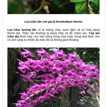
Lan trầm tím còn gọi là Dendrobium Nestor
Lan trầm hương tím
có lá mỏng, màu xanh đậm và có hình dạng
thuôn dài. Thân cây thường là dạng mập và dễ chăm sóc.
Cây lan
trầm tím
thích hợp cho việc trồng trong nhà hoặc trong nhà kính, nơi
có ánh sáng tự nhiên đủ mức độ và không gian thoáng.