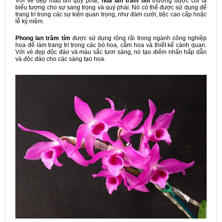
Với vẻ đẹp màu tím quý phái,
hoa lan trầm tím
thường được coi là
biểu tượng cho sự sang trọng và quý phái. Nó có thể được sử dụng để
trang trí trong các sự kiện quan trọng, như đám cưới, tiệc cao cấp hoặc
lễ kỷ niệm.
Phong lan trầm tím
được sử dụng rộng rãi trong ngành công nghiệp
hoa để làm trang trí trong các bó hoa, cắm hoa và thiết kế cảnh quan.
Với vẻ đẹp độc đáo và màu sắc tươi sáng, nó tạo điểm nhấn hấp dẫn
và độc đáo cho các sáng tạo hoa.