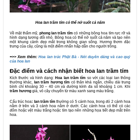
Hoa lan trầm tím có thể nở suốt cả năm
Về mặt thẩm mỹ,
phong lan trầm tím
có những bông hoa tím rực rỡ và
hình dạng tương đối nhỏ. Bông hoa có thể nở suốt cả năm và tạo nên
một khung cảnh đẹp mắt trong không gian sống. Hương thơm đặc
trưng của cây, cũng là một điểm nhấn hấp dẫn cho người trồng.
=>> Xem thêm:
Hoa lan trúc Phật Bà - Nét duyên dáng và cao quý
của hoa lan
Đặc điểm và cách nhận biết hoa lan trầm tím
Kích thước và hình dạng:
Hoa lan trầm tím
so với các loại lan thông
thường khác,
lan trầm hương tím
có thân khá ngắn, chiều dài trung
bình chỉ khoảng 30 – 40 cm và đường kính đa số khoảng 1 cm. Khi
trầm hương
già, vỏ cây chuyển từ màu xanh sang màu trắng.
Cấu trúc hoa
: lan trầm tím
thường có 5 cánh hoa, trong đó 2 cánh hoa
nằm ở trên và 3 cánh hoa nằm ở dưới. Các cánh hoa có thể có các
đốm hoặc vệt màu trắng hoặc tím tạo nên những họa tiết đẹp mắt trên
hoa.