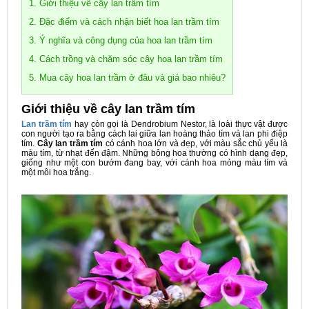
1. Giới thiệu về cây lan trầm tím
2. Đặc điểm và cách nhận biết hoa lan trầm tím
3. Ý nghĩa và công dụng của hoa lan trầm tím
4. Cách trồng và chăm sóc cây hoa lan trầm tím
5. Mua cây hoa lan trầm ở đâu và giá bao nhiêu?
Giới thiệu về cây lan trầm tím
Lan trầm tím
hay còn gọi là Dendrobium Nestor, là loài thực vật được
con người tạo ra bằng cách lai giữa lan hoàng thảo tím và lan phi điệp
tím.
Cây lan trầm tím
có cánh hoa lớn và đẹp, với màu sắc chủ yếu là
màu tím, từ nhạt đến đậm. Những bông hoa thường có hình dạng đẹp,
giống như một con bướm đang bay, với cánh hoa mỏng màu tím và
một môi hoa trắng.