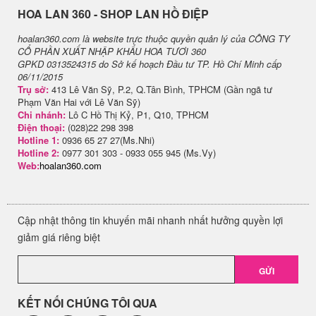
H​OA LAN 360 - SHOP LAN HỒ ĐIỆP
hoalan360.com là website trực thuộc quyền quản lý của CÔNG TY
CỔ PHẦN XUẤT NHẬP KHẨU HOA TƯƠI 360
GPKD 0313524315 do Sở kế hoạch Đầu tư TP. Hồ Chí Minh cấp
06/11/2015
Trụ sở:
413 Lê Văn Sỹ, P.2, Q.Tân Bình, TPHCM (Gần ngã tư
Phạm Văn Hai với Lê Văn Sỹ)
Chi nhánh:
Lô C Hồ Thị Kỷ, P1, Q10, TPHCM
Điện thoại:
(028)22 298 398
Hotline 1:
0936 65 27 27(Ms.Nhi)
Hotline 2:
0977 301 303 - 0933 055 945 (Ms.Vy)
Web:
hoalan360.com
Cập nhật thông tin khuyến mãi nhanh nhất hưởng quyền lợi
giảm giá riêng biệt
GỬI
KẾT NỐI CHÚNG TÔI QUA