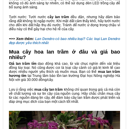
không có đủ ánh sáng tự nhiên, có thể sử dụng đèn LED trồng cây để
bổ sung ánh sáng.
Tưới nước: Tưới nước
cây lan trầm
đều đặn, nhưng hãy đảm bảo
rằng đất không bị ngập nước. Khi mặt đất cảm thấy khô, hãy tưới nước
cho đến khi đất hấp thụ đủ nước. Tránh để nước ứ đọng trong chậu vì
điều này có thể gây hại cho hệ rễ của cây.
=>> Xem thêm:
Lan Dendro có bao nhiêu loại? Các loại Lan Dendro
đẹp được yêu thích nhất
Mua cây hoa lan trầm ở đâu và giá bao
nhiêu?
Giá lan trầm tím
dao động khá cao, từ vài chục nghìn đến vài triệu
đồng tùy loại. Nó cũng được coi là loại cây cảnh có giá trị kinh tế cao
được nhiều người yêu thích và muốn mua. Bạn có thể
mua lan trầm
hương tím
tại Trung tâm bảo tồn lan trường Đại học Nông nghiệp Hà
Nội với giá 30.000 đồng/cây.
Lưu ý rằng việc
mua cây lan trầm
không chỉ quan trọng giá cả mà còn
về chất lượng và sự tin cậy của nguồn cung. Hãy chắc chắn mua cây
từ các nguồn đáng tin cậy, để đảm bảo cây lan trầm được phát triển và
đáp ứng mục đích của bạn một cách tốt nhất.