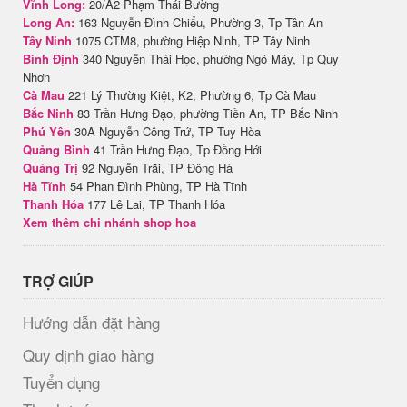
Vĩnh Long:
20/A2 Phạm Thái Bường
Long An:
163 Nguyễn Đình Chiểu, Phường 3, Tp Tân An
Tây Ninh
1075 CTM8, phường Hiệp Ninh, TP Tây Ninh
Bình Định
340 Nguyễn Thái Học, phường Ngô Mây, Tp Quy
Nhơn
Cà Mau
221 Lý Thường Kiệt, K2, Phường 6, Tp Cà Mau
Bắc Ninh
83 Trần Hưng Đạo, phường Tiền An, TP Bắc Ninh
Phú Yên
30A Nguyễn Công Trứ, TP Tuy Hòa
Quảng Bình
41 Trần Hưng Đạo, Tp Đồng Hới
Quảng Trị
92 Nguyễn Trãi, TP Đông Hà
Hà Tĩnh
54 Phan Đình Phùng, TP Hà Tĩnh
Thanh Hóa
177 Lê Lai, TP Thanh Hóa
Xem thêm chi nhánh shop hoa
TRỢ GIÚP
Hướng dẫn đặt hàng
Quy định giao hàng
Tuyển dụng