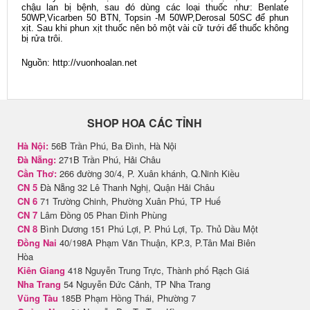
chậu lan bị bệnh, sau đó dùng các loại thuốc như: Benlate
50WP,Vicarben 50 BTN, Topsin -M 50WP,Derosal 50SC để phun
xịt. Sau khi phun xịt thuốc nên bỏ một vài cữ tưới để thuốc không
bị rửa trôi.
Nguồn: http://vuonhoalan.net
SHOP HOA CÁC TỈNH
Hà Nội:
56B Trần Phú, Ba Đình, Hà Nội
Đà Nẵng:
271B Trần Phú, Hải Châu
Cần Thơ:
266 đường 30/4, P. Xuân khánh, Q.Ninh Kiều
CN 5
Đà Nẵng 32 Lê Thanh Nghị, Quận Hải Châu
CN 6
71 Trường Chinh, Phường Xuân Phú, TP Huế
CN 7
Lâm Đồng 05 Phan Đình Phùng
CN 8
Bình Dương 151 Phú Lợi, P. Phú Lợi, Tp. Thủ Dầu Một
Đồng Nai
40/198A Phạm Văn Thuận, KP.3, P.Tân Mai Biên
Hòa
Kiên Giang
418 Nguyễn Trung Trực, Thành phố Rạch Giá
Nha Trang
54 Nguyễn Đức Cảnh, TP Nha Trang
Vũng Tàu
185B Phạm Hồng Thái, Phường 7