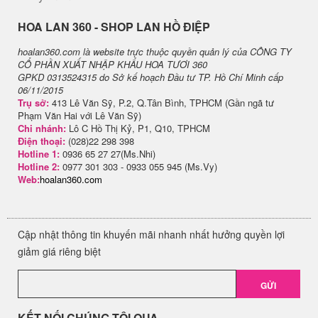
H​OA LAN 360 - SHOP LAN HỒ ĐIỆP
hoalan360.com là website trực thuộc quyền quản lý của CÔNG TY
CỔ PHẦN XUẤT NHẬP KHẨU HOA TƯƠI 360
GPKD 0313524315 do Sở kế hoạch Đầu tư TP. Hồ Chí Minh cấp
06/11/2015
Trụ sở:
413 Lê Văn Sỹ, P.2, Q.Tân Bình, TPHCM (Gần ngã tư
Phạm Văn Hai với Lê Văn Sỹ)
Chi nhánh:
Lô C Hồ Thị Kỷ, P1, Q10, TPHCM
Điện thoại:
(028)22 298 398
Hotline 1:
0936 65 27 27(Ms.Nhi)
Hotline 2:
0977 301 303 - 0933 055 945 (Ms.Vy)
Web:
hoalan360.com
Cập nhật thông tin khuyến mãi nhanh nhất hưởng quyền lợi
giảm giá riêng biệt
GỬI
KẾT NỐI CHÚNG TÔI QUA