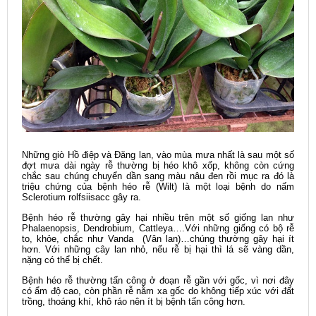
Những giò Hồ điệp và Đăng lan, vào mùa mưa nhất là sau một số
đợt mưa dài ngày rễ thường bị héo khô xốp, không còn cứng
chắc sau chúng chuyển dần sang màu nâu đen rồi mục ra đó là
triệu chứng của bệnh héo rễ (Wilt) là một loại bệnh do nấm
Sclerotium rolfsiisacc gây ra.
Bệnh héo rễ thường gây hại nhiều trên một số giống lan như
Phalaenopsis, Dendrobium, Cattleya….Với những giống có bộ rễ
to, khỏe, chắc như Vanda (Vân lan)…chúng thường gây hại ít
hơn. Với những cây lan nhỏ, nếu rễ bị hại thì lá sẽ vàng dần,
nặng có thể bị chết.
Bệnh héo rễ thường tấn công ở đoạn rễ gần với gốc, vì nơi đây
có ẩm độ cao, còn phần rễ nằm xa gốc do không tiếp xúc với đất
trồng, thoáng khí, khô ráo nên ít bị bệnh tấn công hơn.