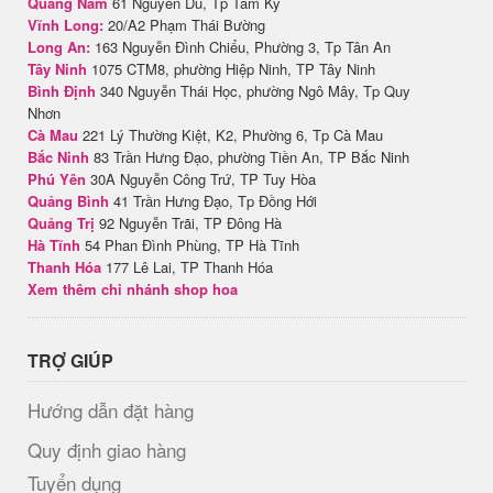
Quảng Nam
61 Nguyễn Du, Tp Tam Kỳ
Vĩnh Long:
20/A2 Phạm Thái Bường
Long An:
163 Nguyễn Đình Chiểu, Phường 3, Tp Tân An
Tây Ninh
1075 CTM8, phường Hiệp Ninh, TP Tây Ninh
Bình Định
340 Nguyễn Thái Học, phường Ngô Mây, Tp Quy
Nhơn
Cà Mau
221 Lý Thường Kiệt, K2, Phường 6, Tp Cà Mau
Bắc Ninh
83 Trần Hưng Đạo, phường Tiền An, TP Bắc Ninh
Phú Yên
30A Nguyễn Công Trứ, TP Tuy Hòa
Quảng Bình
41 Trần Hưng Đạo, Tp Đồng Hới
Quảng Trị
92 Nguyễn Trãi, TP Đông Hà
Hà Tĩnh
54 Phan Đình Phùng, TP Hà Tĩnh
Thanh Hóa
177 Lê Lai, TP Thanh Hóa
Xem thêm chi nhánh shop hoa
TRỢ GIÚP
Hướng dẫn đặt hàng
Quy định giao hàng
Tuyển dụng