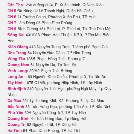
Cần Thơ:
266 đường 30/4, P. Xuân khánh, Q.Ninh Kiều
CN 5
Đà Nẵng 32 Lê Thanh Nghị, Quận Hải Châu
CN 6
71 Trường Chinh, Phường Xuân Phú, TP Huế
CN 7
Lâm Đồng 05 Phan Đình Phùng
CN 8
Bình Dương 151 Phú Lợi, P. Phú Lợi, Tp. Thủ Dầu Một
Đồng Nai
40/198A Phạm Văn Thuận, KP.3, P.Tân Mai Biên
Hòa
Kiên Giang
418 Nguyễn Trung Trực, Thành phố Rạch Giá
Nha Trang
54 Nguyễn Đức Cảnh, TP Nha Trang
Vũng Tàu
185B Phạm Hồng Thái, Phường 7
Quảng Nam
61 Nguyễn Du, Tp Tam Kỳ
Vĩnh Long:
20/A2 Phạm Thái Bường
Long An:
163 Nguyễn Đình Chiểu, Phường 3, Tp Tân An
Tây Ninh
1075 CTM8, phường Hiệp Ninh, TP Tây Ninh
Bình Định
340 Nguyễn Thái Học, phường Ngô Mây, Tp Quy
Nhơn
Cà Mau
221 Lý Thường Kiệt, K2, Phường 6, Tp Cà Mau
Bắc Ninh
83 Trần Hưng Đạo, phường Tiền An, TP Bắc Ninh
Phú Yên
30A Nguyễn Công Trứ, TP Tuy Hòa
Quảng Bình
41 Trần Hưng Đạo, Tp Đồng Hới
Quảng Trị
92 Nguyễn Trãi, TP Đông Hà
Hà Tĩnh
54 Phan Đình Phùng, TP Hà Tĩnh