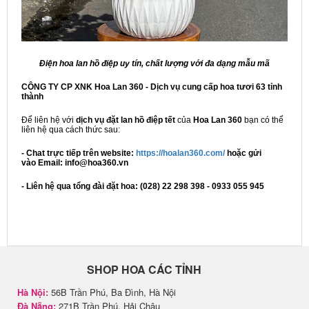
Điện hoa lan hồ điệp uy tín, chất lượng với đa dạng mẫu mã
CÔNG TY CP XNK Hoa Lan 360 - Dịch vụ cung cấp hoa tươi 63 tỉnh
thành
Để liên hệ với
dịch vụ đặt lan hồ điệp tết
của
Hoa Lan 360
bạn có thể
liên hệ qua cách thức sau:
- Chat trực tiếp trên website:
https://hoalan360.com/
hoặc gửi
vào Email: info@hoa360.vn
- Liên hệ qua tổng đài đặt hoa: (028) 22 298 398 - 0933 055 945
SHOP HOA CÁC TỈNH
Hà Nội:
56B Trần Phú, Ba Đình, Hà Nội
Đà Nẵng:
271B Trần Phú, Hải Châu