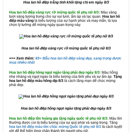
Hoa lan hồ điệp trắng tinh khôi tặng chị em ngày 8/3
Hoa lan hồ điệp vàng rực rỡ mừng quốc tế phụ nữ 8/3:
Màu vàng
tươi sáng tượng trưng cho sự vui tươi, ấm áp và lạc quan.
Hoa lan hồ
điệp màu vàng
là biểu tượng của sự hạnh phúc và may mắn, là lựa
chọn lý tưởng để mừng ngày quan trọng này.
Hoa lan hồ điệp vàng rực rỡ mừng quốc tế phụ nữ 8/3
=>> Xem thêm:
89+ Mẫu hoa lan hồ điệp vàng đẹp, sang trọng được
mua nhiều nhất
Hoa lan hồ điệp hồng ngọt ngào tặng phái đẹp ngày 8/3:
Màu hồng
nhẹ nhàng và ngọt ngào là biểu tượng của tình yêu và sự ấm áp.
Tặng
hoa lan hồ điệp màu hồng dịp 8/3
là cách lãng mạn để chúc mừng
phái đẹp.
Hoa lan hồ điệp hồng ngọt ngào tặng phái đẹp ngày 8/3
Hoa lan hồ điệp tím hoàng gia tặng ngày quốc tế phụ nữ 8/3:
Màu tím
thường được coi là biểu tượng của sự quý phái và sang trọng. Tặng
hoa lan hồ điệp màu tím chúc mừng Quốc tế phụ nữ 8/3
là cách tuyệt
vời để thể hiện lòng chân thành tới người phụ nữ.