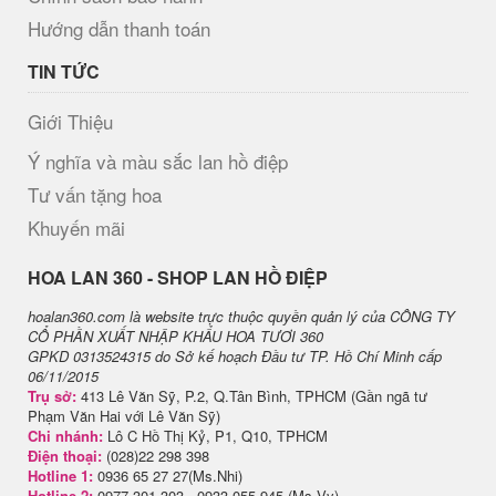
Hướng dẫn thanh toán
TIN TỨC
Giới Thiệu
Ý nghĩa và màu sắc lan hồ điệp
Tư vấn tặng hoa
Khuyến mãi
H​OA LAN 360 - SHOP LAN HỒ ĐIỆP
hoalan360.com là website trực thuộc quyền quản lý của CÔNG TY
CỔ PHẦN XUẤT NHẬP KHẨU HOA TƯƠI 360
GPKD 0313524315 do Sở kế hoạch Đầu tư TP. Hồ Chí Minh cấp
06/11/2015
Trụ sở:
413 Lê Văn Sỹ, P.2, Q.Tân Bình, TPHCM (Gần ngã tư
Phạm Văn Hai với Lê Văn Sỹ)
Chi nhánh:
Lô C Hồ Thị Kỷ, P1, Q10, TPHCM
Điện thoại:
(028)22 298 398
Hotline 1:
0936 65 27 27(Ms.Nhi)
Hotline 2:
0977 301 303 - 0933 055 945 (Ms.Vy)