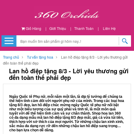
Giỏ Hàng
|
Giới Thiệu
|
Thanh Toán
|
Liên Hệ
Trang chủ
Tư vấn tặng hoa
Lan hồ điệp tặng 8/3 - Lời yêu thương gửi
đến toàn thể phái đẹp
Lan hồ điệp tặng 8/3 - Lời yêu thương gửi
đến toàn thể phái đẹp
Ngày Quốc tế Phụ nữ, mỗi năm một lần, là dịp lý tưởng để chúng ta
thể hiện tình cảm đối với người phụ nữ của mình. Trong các loại hoa
tặng 8/3 đẹp, lan hồ điệp chúc mừng ngày Quốc tế phụ nữ nổi bật
như một biểu tượng của sự quý phái và tinh tế, là một món quà
tuyệt vời để thể hiện tình cảm và sự chân thành. Shop hoa lan 360
có đa dạng mẫu mã lan hồ điệp tặng 8/3 đẹp mắt, giá cả vừa túi tiền,
thích hợp với sở thích của mọi người. Từ những chậu lan xinh xinh,
sắc màu đa dạng rực rỡ đến những chậu lan hồ điệp sang trọng…
cho bạn lựa chọn dễ dàng.