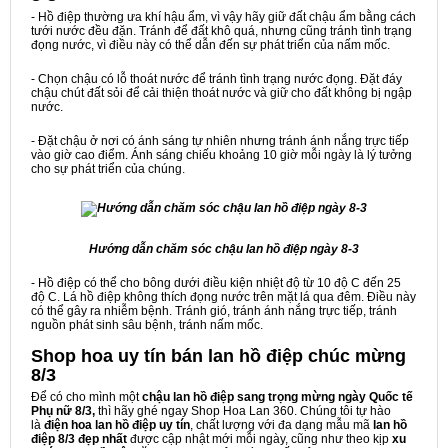
- Hồ điệp thường ưa khí hậu ẩm, vì vậy hãy giữ đất chậu ẩm bằng cách
tưới nước đều đặn. Tránh để đất khô quá, nhưng cũng tránh tình trạng
đọng nước, vì điều này có thể dẫn đến sự phát triển của nấm mốc.
- Chọn chậu có lỗ thoát nước để tránh tình trạng nước đọng. Đặt đáy
chậu chút đất sỏi để cải thiện thoát nước và giữ cho đất không bị ngập
nước.
- Đặt chậu ở nơi có ánh sáng tự nhiên nhưng tránh ánh nắng trực tiếp
vào giờ cao điểm. Ánh sáng chiếu khoảng 10 giờ mỗi ngày là lý tưởng
cho sự phát triển của chúng.
Hướng dẫn chăm sóc chậu lan hồ điệp ngày 8-3
- Hồ điệp có thể cho bông dưới điều kiện nhiệt độ từ 10 độ C đến 25
độ C. Lá hồ điệp không thích đọng nước trên mặt lá qua đêm. Điều này
có thể gây ra nhiễm bệnh. Tránh gió, tránh ánh nắng trực tiếp, tránh
nguồn phát sinh sâu bệnh, tránh nấm mốc.
Shop hoa uy tín bán lan hồ điệp chúc mừng
8/3
Để có cho mình một
chậu lan hồ điệp sang trọng mừng ngày Quốc tế
Phụ nữ 8/3,
thì hãy ghé ngay Shop Hoa Lan 360. Chúng tôi tự hào
là
điện hoa lan hồ điệp uy tín
, chất lượng với đa dạng mẫu mã
lan hồ
điệp 8/3 đẹp nhất
được cập nhật mới mỗi ngày, cũng như theo kịp
xu