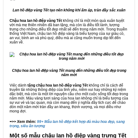
Lan hồ điệp vàng Tết tạo nên không khí ấm áp, tràn đầy sắc xuân
Chậu hoa lan hồ điệp vàng Tết
không chỉ là một món quà xuân tuyệt
vời mà mẹ thiên nhiên đã ban tặng, mà còn là điều tốt lành, tượng
trưng cho những điều tốt đẹp nhất sẽ đến trong năm mới. Trong truyền
thống Việt Nam, chậu lan hồ điệp vàng là biểu tượng của sự giàu có,
an vui, bình an và phú quý, điều mà ai cũng muốn trong dịp tết đến
xuân về.
Chậu hoa lan hồ điệp vàng Tết mang đến những điều tốt đẹp trong
năm mới
Việc dành
tặng chậu hoa lan hồ điệp vàng Tết
không chỉ là cách để
truyền tải những thông điệp của tình yêu, niềm vui hay những kỷ niệm
đặc biệt, mà còn là một lời nguyện cầu cho một cuộc sống tốt đẹp trong
năm mới. Màu vàng tươi sáng của hoa lan không chỉ là biểu tượng của
sự vui vẻ và lạc quan, mà còn mang đến ý nghĩa đầy tích cực để chào
đón một năm mới tràn đầy an khang, thịnh vượng, và mọi điều như
mong đợi.
=>> Xem thêm:
99+ Mẫu lan hồ điệp kết hợp đủ màu hoa đẹp, sang
trọng, siêu ấn tượng
Một số mẫu chậu lan hồ điệp vàng trưng Tết