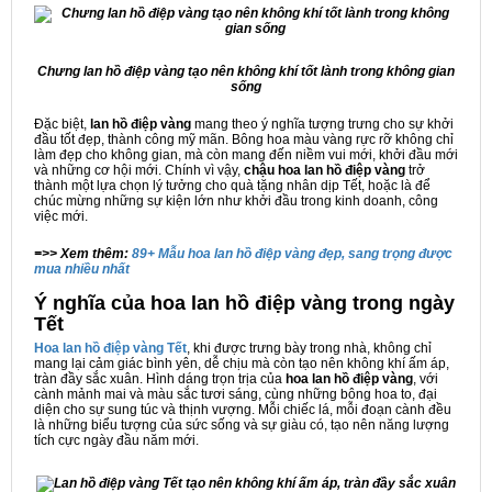
Chưng lan hồ điệp vàng tạo nên không khí tốt lành trong không gian
sống
Đặc biệt,
lan hồ điệp vàng
mang theo ý nghĩa tượng trưng cho sự khởi
đầu tốt đẹp, thành công mỹ mãn. Bông hoa màu vàng rực rỡ không chỉ
làm đẹp cho không gian, mà còn mang đến niềm vui mới, khởi đầu mới
và những cơ hội mới. Chính vì vậy,
chậu hoa lan hồ điệp vàng
trở
thành một lựa chọn lý tưởng cho quà tặng nhân dịp Tết, hoặc là để
chúc mừng những sự kiện lớn như khởi đầu trong kinh doanh, công
việc mới.
=>> Xem thêm:
89+ Mẫu hoa lan hồ điệp vàng đẹp, sang trọng được
mua nhiều nhất
Ý nghĩa của hoa lan hồ điệp vàng trong ngày
Tết
Hoa lan hồ điệp vàng Tết
, khi được trưng bày trong nhà, không chỉ
mang lại cảm giác bình yên, dễ chịu mà còn tạo nên không khí ấm áp,
tràn đầy sắc xuân. Hình dáng trọn trịa của
hoa lan hồ điệp vàng
, với
cành mảnh mai và màu sắc tươi sáng, cùng những bông hoa to, đại
diện cho sự sung túc và thịnh vượng. Mỗi chiếc lá, mỗi đoạn cành đều
là những biểu tượng của sức sống và sự giàu có, tạo nên năng lượng
tích cực ngày đầu năm mới.