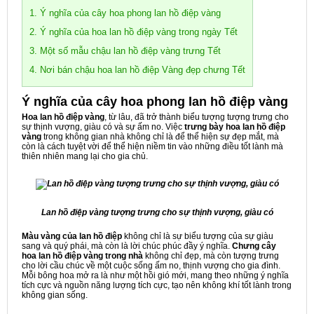
1. Ý nghĩa của cây hoa phong lan hồ điệp vàng
2. Ý nghĩa của hoa lan hồ điệp vàng trong ngày Tết
3. Một số mẫu chậu lan hồ điệp vàng trưng Tết
4. Nơi bán chậu hoa lan hồ điệp Vàng đẹp chưng Tết
Ý nghĩa của cây hoa phong lan hồ điệp vàng
Hoa lan hồ điệp vàng
, từ lâu, đã trở thành biểu tượng tượng trưng cho
sự thịnh vượng, giàu có và sự ấm no. Việc
trưng bày hoa lan hồ điệp
vàng
trong không gian nhà không chỉ là để thể hiện sự đẹp mắt, mà
còn là cách tuyệt vời để thể hiện niềm tin vào những điều tốt lành mà
thiên nhiên mang lại cho gia chủ.
Lan hồ điệp vàng tượng trưng cho sự thịnh vượng, giàu có
Màu vàng của lan hồ điệp
không chỉ là sự biểu tượng của sự giàu
sang và quý phái, mà còn là lời chúc phúc đầy ý nghĩa.
Chưng cây
hoa lan hồ điệp vàng trong nhà
không chỉ đẹp, mà còn tượng trưng
cho lời cầu chúc về một cuộc sống ấm no, thịnh vượng cho gia đình.
Mỗi bông hoa mở ra là như một hồi gió mới, mang theo những ý nghĩa
tích cực và nguồn năng lượng tích cực, tạo nên không khí tốt lành trong
không gian sống.