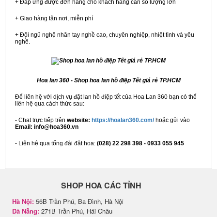
+ Đáp ứng được đơn hàng cho khách hàng cần số lượng lớn
+ Giao hàng tận nơi, miễn phí
+ Đội ngũ nghệ nhân tay nghề cao, chuyên nghiệp, nhiệt tình và yêu
nghề.
Hoa lan 360 - Shop hoa lan hồ điệp Tết giá rẻ TP.HCM
Để liên hệ với dịch vụ đặt lan hồ điệp tết của Hoa Lan 360 bạn có thể
liên hệ qua cách thức sau:
- Chat trực tiếp trên
website:
https://hoalan360.com/
hoặc gửi vào
Email: info@hoa360.vn
- Liên hệ qua tổng đài đặt hoa:
(028) 22 298 398 - 0933 055 945
SHOP HOA CÁC TỈNH
Hà Nội:
56B Trần Phú, Ba Đình, Hà Nội
Đà Nẵng:
271B Trần Phú, Hải Châu