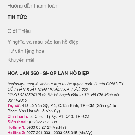
Hướng dẫn thanh toán
TIN TỨC
Giới Thiệu
Ý nghĩa và màu sắc lan hồ điệp
Tư vấn tặng hoa
Khuyến mãi
H​OA LAN 360 - SHOP LAN HỒ ĐIỆP
hoalan360.com là website trực thuộc quyền quản lý của CÔNG TY
CỔ PHẦN XUẤT NHẬP KHẨU HOA TƯƠI 360
GPKD 0313524315 do Sở kế hoạch Đầu tư TP. Hồ Chí Minh cấp
06/11/2015
Trụ sở:
413 Lê Văn Sỹ, P.2, Q.Tân Bình, TPHCM (Gần ngã tư
Phạm Văn Hai với Lê Văn Sỹ)
Chi nhánh:
Lô C Hồ Thị Kỷ, P1, Q10, TPHCM
Điện thoại:
(028)22 298 398
Hotline 1:
0936 65 27 27(Ms.Nhi)
Hotline 2:
0977 301 303 - 0933 055 945 (Ms.Vy)