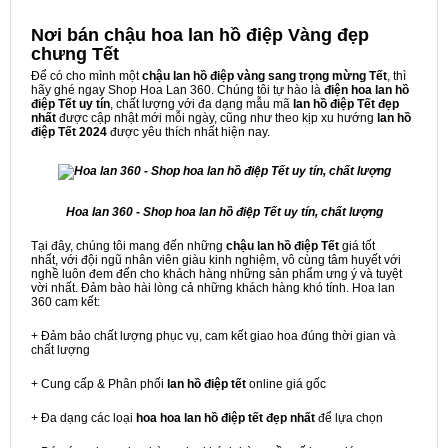
Nơi bán chậu hoa lan hồ điệp Vàng đẹp
chưng Tết
Để có cho mình một
chậu lan hồ điệp vàng sang trọng mừng Tết
, thì
hãy ghé ngay Shop Hoa Lan 360. Chúng tôi tự hào là
điện hoa lan hồ
điệp Tết
uy tín
, chất lượng với đa dạng mẫu mã
lan hồ điệp Tết đẹp
nhất
được cập nhật mới mỗi ngày, cũng như theo kịp xu hướng
lan hồ
điệp Tết 2024
được yêu thích nhất hiện nay.
Hoa lan 360 - Shop hoa lan hồ điệp Tết uy tín, chất lượng
Tại đây, chún­­g tôi mang đến những
chậu lan hồ điệp Tết
giá tốt
nhất, với đội ngũ nhân viên giàu kinh nghiệm, vô cùng tâm huyết với
nghề luôn đem đến cho khách hàng những sản phẩm ưng ý và tuyệt
vời nhất. Đảm bào hài lòng cả những khách hàng khó tính. Hoa lan
360 cam kết:
+ Đảm bảo chất lượng phục vụ, cam kết giao hoa đúng thời gian và
chất lượng
+ Cung cấp & Phân phối
lan hồ điệp tết
online giá gốc
+ Đa dạng các loại
hoa hoa lan hồ điệp tết đẹp nhất
để lựa chọn