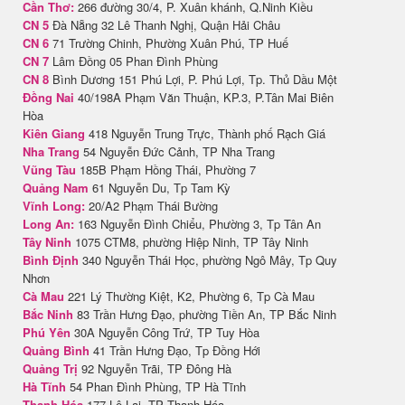
Cần Thơ:
266 đường 30/4, P. Xuân khánh, Q.Ninh Kiều
CN 5
Đà Nẵng 32 Lê Thanh Nghị, Quận Hải Châu
CN 6
71 Trường Chinh, Phường Xuân Phú, TP Huế
CN 7
Lâm Đồng 05 Phan Đình Phùng
CN 8
Bình Dương 151 Phú Lợi, P. Phú Lợi, Tp. Thủ Dầu Một
Đồng Nai
40/198A Phạm Văn Thuận, KP.3, P.Tân Mai Biên
Hòa
Kiên Giang
418 Nguyễn Trung Trực, Thành phố Rạch Giá
Nha Trang
54 Nguyễn Đức Cảnh, TP Nha Trang
Vũng Tàu
185B Phạm Hồng Thái, Phường 7
Quảng Nam
61 Nguyễn Du, Tp Tam Kỳ
Vĩnh Long:
20/A2 Phạm Thái Bường
Long An:
163 Nguyễn Đình Chiểu, Phường 3, Tp Tân An
Tây Ninh
1075 CTM8, phường Hiệp Ninh, TP Tây Ninh
Bình Định
340 Nguyễn Thái Học, phường Ngô Mây, Tp Quy
Nhơn
Cà Mau
221 Lý Thường Kiệt, K2, Phường 6, Tp Cà Mau
Bắc Ninh
83 Trần Hưng Đạo, phường Tiền An, TP Bắc Ninh
Phú Yên
30A Nguyễn Công Trứ, TP Tuy Hòa
Quảng Bình
41 Trần Hưng Đạo, Tp Đồng Hới
Quảng Trị
92 Nguyễn Trãi, TP Đông Hà
Hà Tĩnh
54 Phan Đình Phùng, TP Hà Tĩnh
Thanh Hóa
177 Lê Lai, TP Thanh Hóa