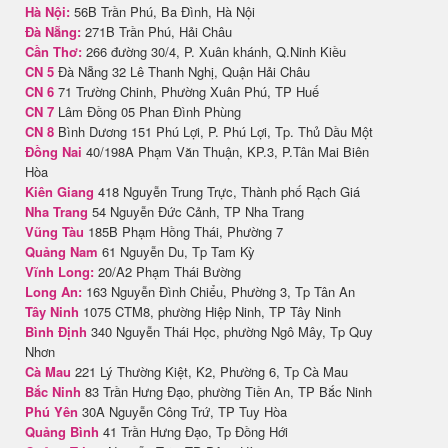
Hà Nội:
56B Trần Phú, Ba Đình, Hà Nội
Đà Nẵng:
271B Trần Phú, Hải Châu
Cần Thơ:
266 đường 30/4, P. Xuân khánh, Q.Ninh Kiều
CN 5
Đà Nẵng 32 Lê Thanh Nghị, Quận Hải Châu
CN 6
71 Trường Chinh, Phường Xuân Phú, TP Huế
CN 7
Lâm Đồng 05 Phan Đình Phùng
CN 8
Bình Dương 151 Phú Lợi, P. Phú Lợi, Tp. Thủ Dầu Một
Đồng Nai
40/198A Phạm Văn Thuận, KP.3, P.Tân Mai Biên
Hòa
Kiên Giang
418 Nguyễn Trung Trực, Thành phố Rạch Giá
Nha Trang
54 Nguyễn Đức Cảnh, TP Nha Trang
Vũng Tàu
185B Phạm Hồng Thái, Phường 7
Quảng Nam
61 Nguyễn Du, Tp Tam Kỳ
Vĩnh Long:
20/A2 Phạm Thái Bường
Long An:
163 Nguyễn Đình Chiểu, Phường 3, Tp Tân An
Tây Ninh
1075 CTM8, phường Hiệp Ninh, TP Tây Ninh
Bình Định
340 Nguyễn Thái Học, phường Ngô Mây, Tp Quy
Nhơn
Cà Mau
221 Lý Thường Kiệt, K2, Phường 6, Tp Cà Mau
Bắc Ninh
83 Trần Hưng Đạo, phường Tiền An, TP Bắc Ninh
Phú Yên
30A Nguyễn Công Trứ, TP Tuy Hòa
Quảng Bình
41 Trần Hưng Đạo, Tp Đồng Hới