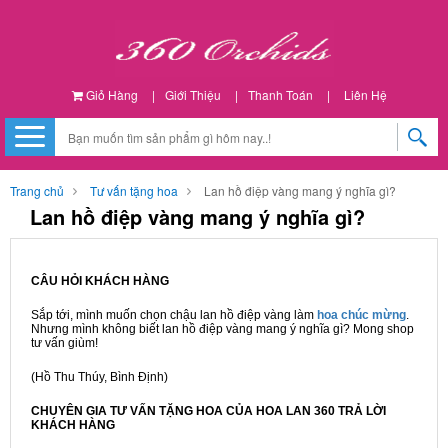
Giỏ Hàng
|
Giới Thiệu
|
Thanh Toán
|
Liên Hệ
Trang chủ
Tư vấn tặng hoa
Lan hồ điệp vàng mang ý nghĩa gì?
Lan hồ điệp vàng mang ý nghĩa gì?
CÂU HỎI KHÁCH HÀNG
Sắp tới, mình muốn chọn chậu lan hồ điệp vàng làm
hoa chúc mừng
.
Nhưng mình không biết lan hồ điệp vàng mang ý nghĩa gì? Mong shop
tư vấn giùm!
(Hồ Thu Thúy, Bình Định)
CHUYÊN GIA TƯ VẤN TẶNG HOA CỦA HOA LAN 360 TRẢ LỜI
KHÁCH HÀNG