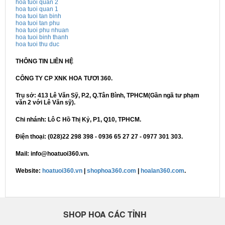
hoa tuoi quan 2
hoa tuoi quan 1
hoa tuoi tan binh
hoa tuoi tan phu
hoa tuoi phu nhuan
hoa tuoi binh thanh
hoa tuoi thu duc
THÔNG TIN LIÊN HỆ
CÔNG TY CP XNK HOA TƯƠI 360.
Trụ sở: 413 Lê Văn Sỹ, P.2, Q.Tân Bình, TPHCM(Gần ngã tư phạm
văn 2 với Lê Văn sỹ).
Chi nhánh: Lô C Hồ Thị Kỷ, P1, Q10, TPHCM.
Điện thoại: (028)22 298 398 - 0936 65 27 27 - 0977 301 303.
Mail: info@hoatuoi360.vn.
Website:
hoatuoi360.vn
|
shophoa360.com
|
hoalan360.com
.
SHOP HOA CÁC TỈNH