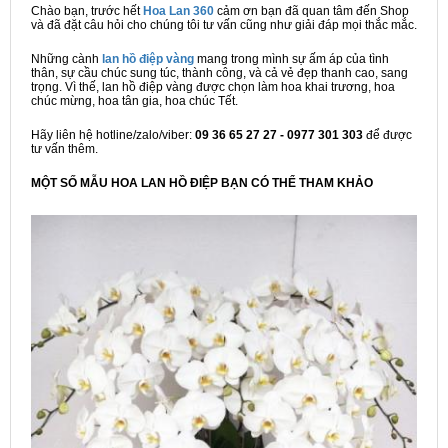
Chào bạn, trước hết
Hoa Lan 360
cảm ơn bạn đã quan tâm đến Shop
và đã đặt câu hỏi cho chúng tôi tư vấn cũng như giải đáp mọi thắc mắc.
Những cành
lan hồ điệp vàng
mang trong mình sự ấm áp của tình
thân, sự cầu chúc sung túc, thành công, và cả vẻ đẹp thanh cao, sang
trọng. Vì thế, lan hồ điệp vàng được chọn làm hoa khai trương, hoa
chúc mừng, hoa tân gia, hoa chúc Tết.
Hãy liên hệ hotline/zalo/viber:
09
36 65 27 27 - 0977 301 303
để được
tư vấn thêm.
MỘT SỐ MẪU HOA LAN HỒ ĐIỆP BẠN CÓ THỂ THAM KHẢO