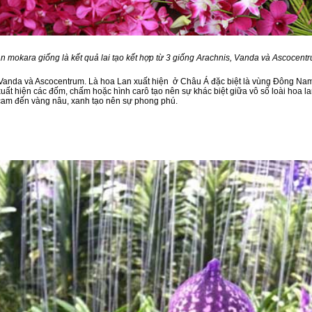
n mokara giống là kết quả lai tạo kết hợp từ 3 giống Arachnis, Vanda và Ascocent
is, Vanda và Ascocentrum. Là hoa Lan xuất hiện ở Châu Á đặc biệt là vùng Đông Na
uất hiện các đốm, chấm hoặc hình carô tạo nên sự khác biệt giữa vô số loài hoa l
, cam đến vàng nâu, xanh tạo nên sự phong phú.