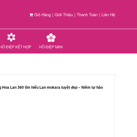
Giỏ Hàng
|
Giới Thiệu
|
Thanh Toán
|
Liên Hệ
HỒ ĐIỆP KẾT HỢP
HỒ ĐIỆP MINI
g Hoa Lan 360 tìm hiểu Lan mokara tuyệt đẹp – Niềm tự hào