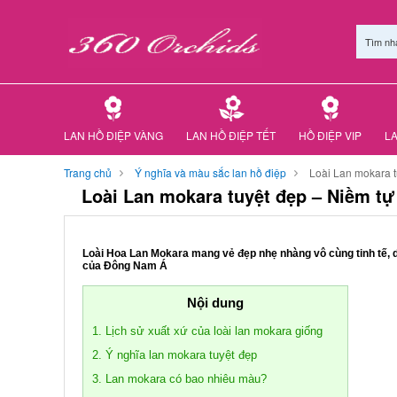
Tìm nh
LAN HỒ ĐIỆP VÀNG
LAN HỒ ĐIỆP TẾT
HỒ ĐIỆP VIP
LA
Trang chủ
Ý nghĩa và màu sắc lan hồ điệp
Loài Lan mokara 
Loài Lan mokara tuyệt đẹp – Niềm t
Loài Hoa Lan Mokara mang vẻ đẹp nhẹ nhàng vô cùng tinh tế, 
của Đông Nam Á
Nội dung
1. Lịch sử xuất xứ của loài lan mokara giống
2. Ý nghĩa lan mokara tuyệt đẹp
3. Lan mokara có bao nhiêu màu?