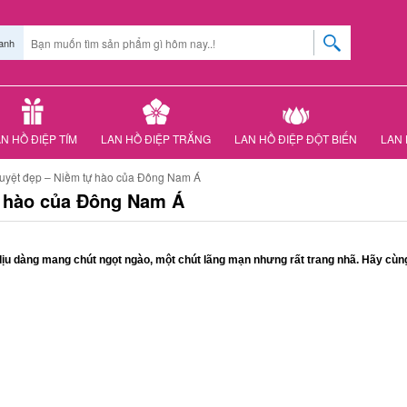
anh
N HỒ ĐIỆP TÍM
LAN HỒ ĐIỆP TRẮNG
LAN HỒ ĐIỆP ĐỘT BIẾN
LAN 
tuyệt đẹp – Niềm tự hào của Đông Nam Á
ự hào của Đông Nam Á
dịu dàng mang chút ngọt ngào, một chút lãng mạn nhưng rất trang nhã. Hãy cùn