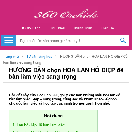
Giỏ Hàng
|
Giới Thiệu
|
Thanh Toán
|
Liên Hệ
Trang chủ
Tư vấn tặng hoa
HƯỚNG DẪN chọn HOA LAN HỒ ĐIỆP để
bàn làm việc sang trọng
HƯỚNG DẪN chọn HOA LAN HỒ ĐIỆP để
bàn làm việc sang trọng
Bài viết này của Hoa Lan 360, gợi ý cho bạn những mẫu hoa lan để
bàn làm việc , đẹp – sang trọng, cùng đọc và kham khảo để chọn
cho góc làm việc và học tập của mình trở nên xanh hơn nhé.
Nội dung
1. Lan hồ điệp để bàn làm việc