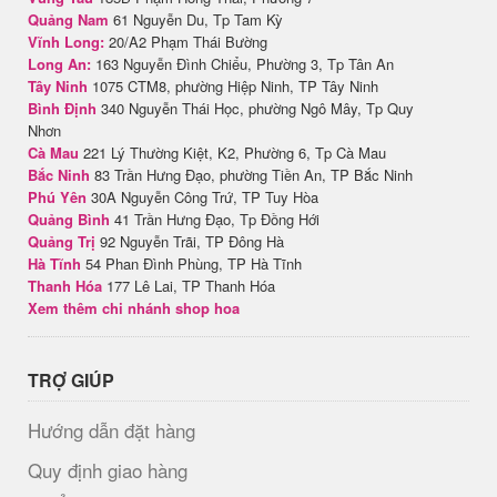
Quảng Nam
61 Nguyễn Du, Tp Tam Kỳ
Vĩnh Long:
20/A2 Phạm Thái Bường
Long An:
163 Nguyễn Đình Chiểu, Phường 3, Tp Tân An
Tây Ninh
1075 CTM8, phường Hiệp Ninh, TP Tây Ninh
Bình Định
340 Nguyễn Thái Học, phường Ngô Mây, Tp Quy
Nhơn
Cà Mau
221 Lý Thường Kiệt, K2, Phường 6, Tp Cà Mau
Bắc Ninh
83 Trần Hưng Đạo, phường Tiền An, TP Bắc Ninh
Phú Yên
30A Nguyễn Công Trứ, TP Tuy Hòa
Quảng Bình
41 Trần Hưng Đạo, Tp Đồng Hới
Quảng Trị
92 Nguyễn Trãi, TP Đông Hà
Hà Tĩnh
54 Phan Đình Phùng, TP Hà Tĩnh
Thanh Hóa
177 Lê Lai, TP Thanh Hóa
Xem thêm chi nhánh shop hoa
TRỢ GIÚP
Hướng dẫn đặt hàng
Quy định giao hàng