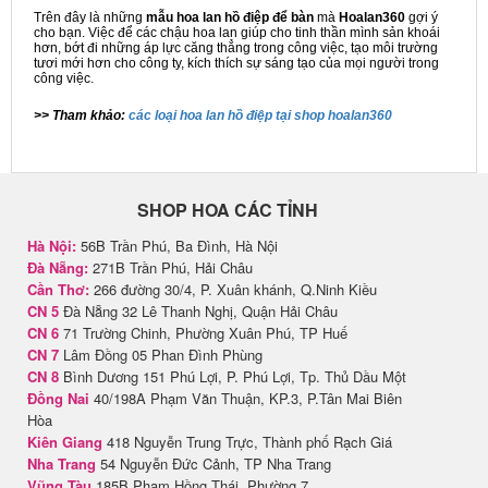
Trên đây là những
mẫu hoa lan hồ điệp để bàn
mà
Hoalan360
gợi ý
cho bạn. Việc để các chậu hoa lan giúp cho tinh thần mình sản khoái
hơn, bớt đi những áp lực căng thẳng trong công việc, tạo môi trường
tươi mới hơn cho công ty, kích thích sự sáng tạo của mọi người trong
công việc.
>> Tham khảo:
các loại hoa lan hồ điệp tại shop hoalan360
SHOP HOA CÁC TỈNH
Hà Nội:
56B Trần Phú, Ba Đình, Hà Nội
Đà Nẵng:
271B Trần Phú, Hải Châu
Cần Thơ:
266 đường 30/4, P. Xuân khánh, Q.Ninh Kiều
CN 5
Đà Nẵng 32 Lê Thanh Nghị, Quận Hải Châu
CN 6
71 Trường Chinh, Phường Xuân Phú, TP Huế
CN 7
Lâm Đồng 05 Phan Đình Phùng
CN 8
Bình Dương 151 Phú Lợi, P. Phú Lợi, Tp. Thủ Dầu Một
Đồng Nai
40/198A Phạm Văn Thuận, KP.3, P.Tân Mai Biên
Hòa
Kiên Giang
418 Nguyễn Trung Trực, Thành phố Rạch Giá
Nha Trang
54 Nguyễn Đức Cảnh, TP Nha Trang
Vũng Tàu
185B Phạm Hồng Thái, Phường 7