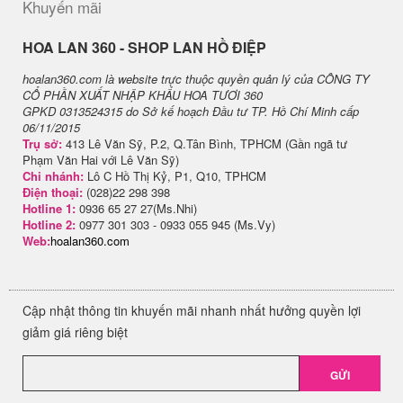
Khuyến mãi
H​OA LAN 360 - SHOP LAN HỒ ĐIỆP
hoalan360.com là website trực thuộc quyền quản lý của CÔNG TY
CỔ PHẦN XUẤT NHẬP KHẨU HOA TƯƠI 360
GPKD 0313524315 do Sở kế hoạch Đầu tư TP. Hồ Chí Minh cấp
06/11/2015
Trụ sở:
413 Lê Văn Sỹ, P.2, Q.Tân Bình, TPHCM (Gần ngã tư
Phạm Văn Hai với Lê Văn Sỹ)
Chi nhánh:
Lô C Hồ Thị Kỷ, P1, Q10, TPHCM
Điện thoại:
(028)22 298 398
Hotline 1:
0936 65 27 27(Ms.Nhi)
Hotline 2:
0977 301 303 - 0933 055 945 (Ms.Vy)
Web:
hoalan360.com
Cập nhật thông tin khuyến mãi nhanh nhất hưởng quyền lợi
giảm giá riêng biệt
GỬI