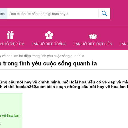
anh
N HỒ ĐIỆP TÍM
LAN HỒ ĐIỆP TRẮNG
LAN HỒ ĐIỆP ĐỘT BIẾN
LAN 
 về hoa lan hồ điệp trong tình yêu cuộc sống quanh ta
p trong tình yêu cuộc sống quanh ta
ng câu nói hay về chính mình, mỗi loài hoa đều có vẻ đẹp và mà
nh vì thế hoalan360.com biên soạn những câu nói hay về hoa lan 
 về hoa lan
t