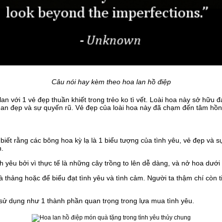
Câu nói hay kèm theo hoa lan hồ điệp
lan với 1 vẻ đẹp thuần khiết trong trẻo ko tì vết. Loài hoa này sở hữ
n đẹp và sự quyến rũ. Vẻ đẹp của loài hoa này đã chạm đến tâm hồn 
biết rằng các bông hoa kỳ lạ là 1 biểu tượng của tình yêu, vẻ đẹp và s
n.
h yêu bởi vì thực tế là những cây trồng to lên dễ dàng, và nở hoa dưới 
à thảng hoặc để biểu đạt tình yêu và tình cảm. Người ta thậm chí còn ti
ử dụng như 1 thành phần quan trọng trong lựa mua tình yêu.