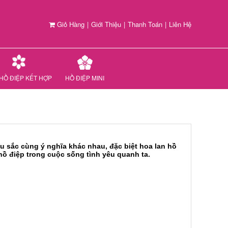
Giỏ Hàng
|
Giới Thiệu
|
Thanh Toán
|
Liên Hệ
HỒ ĐIỆP KẾT HỢP
HỒ ĐIỆP MINI
u sắc cùng ý nghĩa khác nhau, đặc biệt hoa lan hồ
hồ điệp trong cuộc sống tình yêu quanh ta.