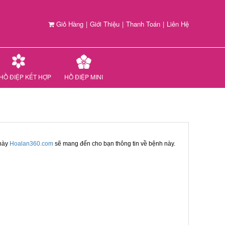
Giỏ Hàng
|
Giới Thiệu
|
Thanh Toán
|
Liên Hệ
HỒ ĐIỆP KẾT HỢP
HỒ ĐIỆP MINI
 này
Hoalan360.com
sẽ mang đến cho bạn thông tin về bệnh này.