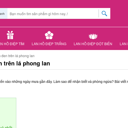
anh
N HỒ ĐIỆP TÍM
LAN HỒ ĐIỆP TRẮNG
LAN HỒ ĐIỆP ĐỘT BIẾN
LAN 
 đen trên lá phong lan
 trên lá phong lan
iến vào những ngày mưa gần đây. Làm sao để nhận biết và phòng ngừa? Bài viết
uả nhất: