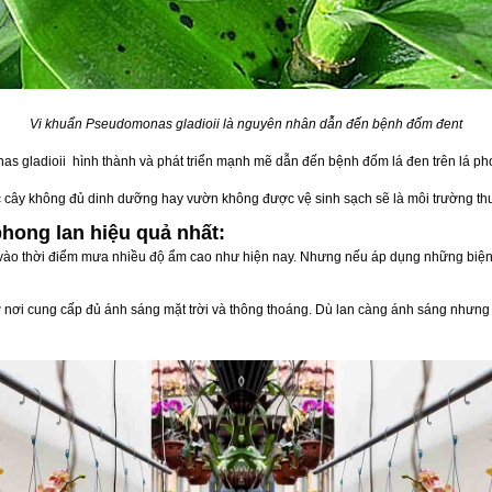
Vi khuẩn Pseudomonas gladioii là nguyên nhân dẫn đến bệnh đốm đent
nas gladioii hình thành và phát triển mạnh mẽ dẫn đến bệnh đốm lá đen trên lá ph
c cây không đủ dinh dưỡng hay vườn không được vệ sinh sạch sẽ là môi trường th
hong lan hiệu quả nhất:
à vào thời điểm mưa nhiều độ ẩm cao như hiện nay. Nhưng nếu áp dụng những biệ
 ở nơi cung cấp đủ ánh sáng mặt trời và thông thoáng. Dù lan càng ánh sáng nhưng 