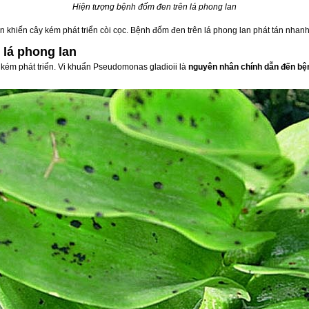
Hiện tượng bệnh đốm đen trên lá phong lan
 khiến cây kém phát triển còi cọc. Bệnh đốm đen trên lá phong lan phát tán nhanh, 
lá phong lan
 kém phát triển. Vi khuẩn Pseudomonas gladioii là
nguyên nhân chính dẫn đến bện