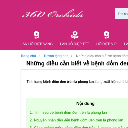
Tìm nh
LAN HỒ ĐIỆP VÀNG
LAN HỒ ĐIỆP TẾT
HỒ ĐIỆP VIP
LA
Trang chủ
Tư vấn tặng hoa
Những điều cần biết về bệnh đốm
Những điều cần biết về bệnh đốm đen
Tình trạng
bệnh đốm đen trên lá phong lan
đang xuất hiện phổ b
Nội dung
1. Tìm hiểu về bệnh đốm đen trên lá phong lan
2. Nguyên nhân dẫn đến bệnh đốm đen trên lá phong lan
3. Cách phòng ngừa bệnh đốm đen trên lá phong lan hiệu q