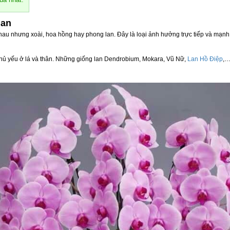
lan
hau nhưng xoài, hoa hồng hay phong lan. Đây là loại ảnh hưởng trực tiếp và mạnh m
chủ yếu ở lá và thân. Những giống lan Dendrobium, Mokara, Vũ Nữ,
Lan Hồ Điệp
,…