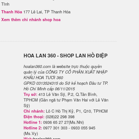
Tĩnh
Thanh Hóa
177 Lê Lai, TP Thanh Hóa
Xem thêm chi nhánh shop hoa
H​OA LAN 360 - SHOP LAN HỒ ĐIỆP
hoalan360.com là website trực thuộc quyền
quản lý của CÔNG TY CỔ PHẦN XUẤT NHẬP
KHẨU HOA TƯƠI 360
GPKD 0313524315 do Sở kế hoạch Đầu tư TP.
Hồ Chí Minh cấp 06/11/2015
Trụ sở:
413 Lê Văn Sỹ, P.2, Q.Tân Bình,
TPHCM (Gần ngã tư Phạm Văn Hai với Lê Văn
Sỹ)
Chi nhánh:
Lô C Hồ Thị Kỷ, P1, Q10, TPHCM
Điện thoại:
(028)22 298 398
Hotline 1:
0936 65 27 27(Ms.Nhi)
Hotline 2:
0977 301 303 - 0933 055 945
(Ms.Vy)
Web:
hoalan360.com