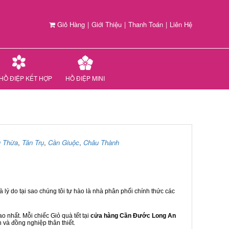
Giỏ Hàng
|
Giới Thiệu
|
Thanh Toán
|
Liên Hệ
HỒ ĐIỆP KẾT HỢP
HỒ ĐIỆP MINI
 Thừa
,
Tân Trụ
,
Cần Giuộc
,
Châu Thành
 lý do tại sao chúng tôi tự hào là nhà phân phối chính thức các
 nhất. Mỗi chiếc Giỏ quà tết tại
cửa hàng Cần Đước Long An
n và đồng nghiệp thân thiết.