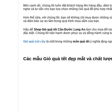
Bên cạnh đó, chúng tôi luôn đặt khách hàng lên hàng đầu, đảm 
nghe và tư vấn cho bạn lựa chọn những Giỏ quà tết phù hợp nhấ
Hơn thế nữa, với chúng tôi, bạn sẽ không chỉ mua được những sả
và đảm bảo sự an tâm trong quá trình mua sắm của bạn.
Hãy để
Shop Giỏ quà tết Cần Đước Long An
làm cho mùa tết nà
đặc biệt. Chúng tôi hân hạnh được phục vụ và đồng hành cùng bạ
Giỏ quà trái cây
là một trong những
món quà tết
ý nghĩa tặng ng
C
ác mẫu Giỏ quà tết đẹp mắt và chất lư