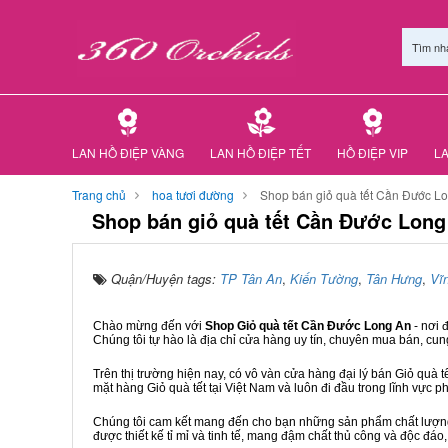
Tìm nh
LAN HỒ ĐIỆP VÀNG
LAN HỒ ĐIỆP TẾT
HỒ ĐIỆP VIP
LA
Trang chủ
hoa tươi đường
Shop bán giỏ quà tết Cần Đước L
Shop bán giỏ quà tết Cần Đước Long
Quận/Huyện tags:
TP Tân An
,
Kiến Tường
,
Tân Hưng
,
Vĩ
Chào mừng đến với
Shop Giỏ quà tết Cần Đước Long An
- nơi 
Chúng tôi tự hào là địa chỉ cửa hàng uy tín, chuyên mua bán, cun
Trên thị trường hiện nay, có vô vàn cửa hàng đại lý bán Giỏ quà t
mặt hàng Giỏ quà tết tại Việt Nam và luôn đi đầu trong lĩnh vực p
Chúng tôi cam kết mang đến cho bạn những sản phẩm chất lượng n
được thiết kế tỉ mỉ và tinh tế, mang đậm chất thủ công và độc đáo,