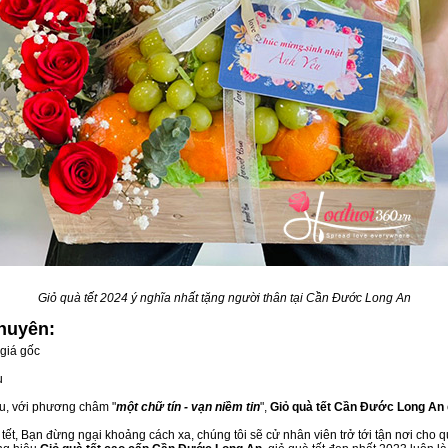
Giỏ quà tết 2024 ý nghĩa nhất tặng người thân tại Cần Đước Long An
huyên:
giá gốc
u
ầu, với phương châm "
một chữ tín - vạn niềm tin
",
Giỏ quà tết Cần Đước Long An
ết, Bạn đừng ngại khoảng cách xa, chúng tôi sẽ cử nhân viên trở tới tận nơi cho q