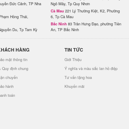
uyễn Đức Cảnh, TP Nha
Ngô Mây, Tp Quy Nhơn
Cà Mau
221 Lý Thường Kiệt, K2, Phường
Phạm Hồng Thái,
6, Tp Cà Mau
Bắc Ninh
83 Trần Hưng Đạo, phường Tiền
Nguyễn Du, Tp Tam Kỳ
An, TP Bắc Ninh
KHÁCH HÀNG
TIN TỨC
ảo mật thông tin
Giới Thiệu
& Quy định chung
Ý nghĩa và màu sắc lan hồ điệp
vận chuyển
Tư vấn tặng hoa
bảo hành
Khuyến mãi
hanh toán