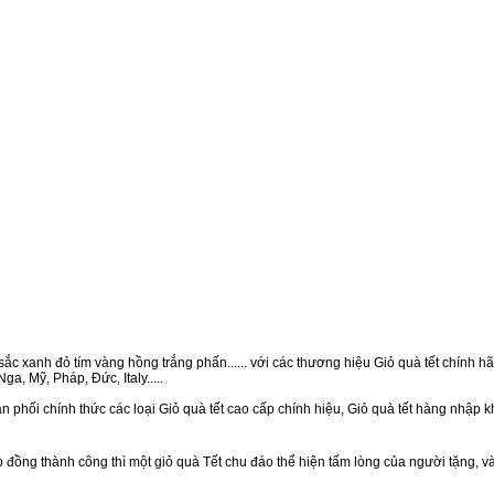
ắc xanh đỏ tím vàng hồng trắng phấn...... với các thương hiệu Giỏ quà tết chính hãn
a, Mỹ, Pháp, Đức, Italy.....
 phối chính thức các loại Giỏ quà tết cao cấp chính hiệu, Giỏ quà tết hàng nhập 
ồng thành công thì một giỏ quà Tết chu đáo thể hiện tấm lòng của người tặng, v