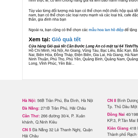
hình thực tế, có tem chống hàng giả và tem bảo hành mang thươ
Tùy vào từng đối tượng mà bạn có thể chọn một chiếc hộp quà t
nam, bạn có thể chọn các loại rượu mạnh và các loại trà, cafe đ
thân, gia đình nha bạn
Ngoài ra, bạn cũng có thể chọn các
mẫu hoa lan hồ điệp
để tặng 
Xem tại:
G
iỏ quà tết
Cửa hàng Giỏ quà tết Cần Đước Long An có mặt tại 64 Tỉnh/T
Hồ Chí Minh, Hà Nội, An Giang, Vũng Tàu, Bạc Liêu, Bắc Kạn, 
Nai, Biên Hòa, Đồng Tháp, Điện Biên, Gia Lai, Hà Giang, Hà N
Ninh Thuận, Phú Thọ, Phú Yên, Quảng Bình, Quảng Nam, Quảng Ng
Long, Vĩnh Phúc, Yên Bái...
Hà Nội:
56B Trần Phú, Ba Đình, Hà Nội
CN 8
Bình Dương 
Tp. Thủ Dầu Một
Đà Nẵng:
271B Trần Phú, Hải Châu
Đồng Nai
40/198
Cần Thơ:
266 đường 30/4, P. Xuân
KP.3, P.Tân Mai 
khánh, Q.Ninh Kiều
Kiên Giang
418 
CN 5
Đà Nẵng 32 Lê Thanh Nghị, Quận
Thành phố Rạch 
Hải Châu