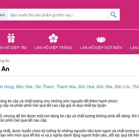
anh
N HỒ ĐIỆP TÍM
LAN HỒ ĐIỆP TRẮNG
LAN HỒ ĐIỆP ĐỘT BIẾN
LAN 
ong An
 An
nh Hưng
,
Mộc Hóa
,
Tân Thạnh
,
Thạnh Hóa
,
Đức Huệ
,
Đức Hòa
,
Bến Lức
,
Thủ
đáng tin cậy và chất lượng cho những ước nguyện tết thêm hạnh phúc!
g cấp và phân phối Giỏ quà tết cao cấp giá rẻ duy nhất tại Quận
ết, nhưng để tìm được một nơi đáng tin cậy và chất lượng không phải dễ dàng. Đó là
hân phối Giỏ quà tết cao cấp.
hất, được tuyển chọn kỹ lưỡng từ những nguyên liệu tươi ngon và chất lượng cao
 tạo nên món quà tết thú vị và ý nghĩa dành tặng người thân yêu, đối tác quý bề trê