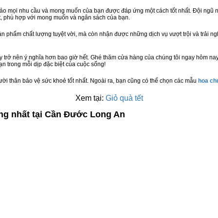
bảo mọi nhu cầu và mong muốn của bạn được đáp ứng một cách tốt nhất. Đội ngũ n
t, phù hợp với mong muốn và ngân sách của bạn.
n phẩm chất lượng tuyệt vời, mà còn nhận được những dịch vụ vượt trội và trải n
y trở nên ý nghĩa hơn bao giờ hết. Ghé thăm cửa hàng của chúng tôi ngay hôm nay
n trong mỗi dịp đặc biệt của cuộc sống!
ười thân bảo vệ sức khoẻ tốt nhất. Ngoài ra, bạn cũng có thể chọn các mẫu
hoa c
Xem tại:
Giỏ quà tết
ợng nhất tại Cần Đước Long An