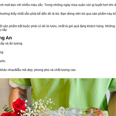
nh mứt kẹo với nhiều màu sắc. Trong những ngày mùa xuân còn gì tuyệt hơn khi 
n thường thấy nhất vẫn phải kể đến đó là trà. Bạn đừng nên bỏ qua sản phẩm này 
t sản phẩm bắt buộc phải có đó là rượu, nhất là giỏ quà tặng khách hàng. Những 
g cấp.
ng An
cấp và ấn tượng.
òng
ước.
vị khác nhauMẫu mã đẹp, phong phú và chất lượng cao.