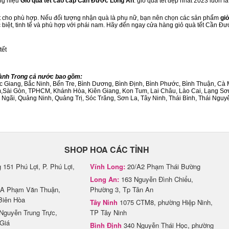
ng hiệu
Giỏ quà tết cao cấp Cần Đước Long An
. giỏ quà tết đẹp nhất 2023 luôn 
ết cho phù hợp. Nếu đối tượng nhận quà là phụ nữ, bạn nên chọn các sản phẩm
giỏ
ặc biệt, tinh tế và phù hợp với phái nam. Hãy đến ngay cửa hàng giỏ quà tết Cần Đ
tết
hành Trong cả nước bao gồm:
Bắc Giang, Bắc Ninh, Bến Tre, Bình Dương, Bình Định, Bình Phước, Bình Thuận, 
am,Sài Gòn, TPHCM, Khánh Hòa, Kiên Giang, Kon Tum, Lai Châu, Lào Cai, Lạng Sơ
ãi, Quảng Ninh, Quảng Trị, Sóc Trăng, Sơn La, Tây Ninh, Thái Bình, Thái Nguyê
SHOP HOA CÁC TỈNH
151 Phú Lợi, P. Phú Lợi,
Vĩnh Long:
20/A2 Phạm Thái Bường
Long An:
163 Nguyễn Đình Chiểu,
A Phạm Văn Thuận,
Phường 3, Tp Tân An
Biên Hòa
Tây Ninh
1075 CTM8, phường Hiệp Ninh,
Nguyễn Trung Trực,
TP Tây Ninh
Giá
Bình Định
340 Nguyễn Thái Học, phường