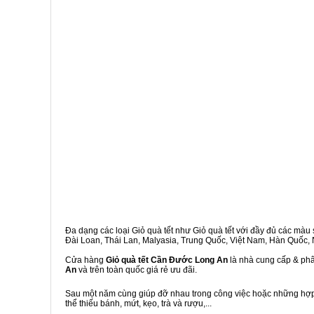
Đa dạng các loại Giỏ quà tết như Giỏ quà tết với đầy đủ các màu s
Đài Loan, Thái Lan, Malyasia, Trung Quốc, Việt Nam, Hàn Quốc, Ng
Cửa hàng
Giỏ quà tết Cần Đước Long An
là nhà cung cấp & phân
An
và trên toàn quốc giá rẻ ưu đãi.
Sau một năm cùng giúp đỡ nhau trong công việc hoặc những hợp đ
thể thiếu bánh, mứt, kẹo, trà và rượu,...