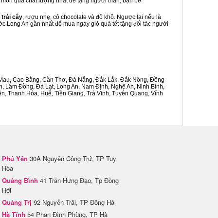
là món quà chất lượng nhất để tặng người thân, bạn bè
 trái cây
, rượu nhẹ, có chocolate và đồ khô. Ngược lại nếu là
ước Long An gần nhất để mua ngay giỏ quà tết tặng đối tác người
Cà Mau, Cao Bằng, Cần Thơ, Đà Nẵng, Đắk Lắk, Đắk Nông, Đồng
n, Lâm Đồng, Đà Lạt, Long An, Nam Định, Nghệ An, Ninh Bình,
n, Thanh Hóa, Huế, Tiền Giang, Trà Vinh, Tuyên Quang, Vĩnh
Phú Yên
30A Nguyễn Công Trứ, TP Tuy
Hòa
Quảng Bình
41 Trần Hưng Đạo, Tp Đồng
Hới
Quảng Trị
92 Nguyễn Trãi, TP Đông Hà
Hà Tĩnh
54 Phan Đình Phùng, TP Hà