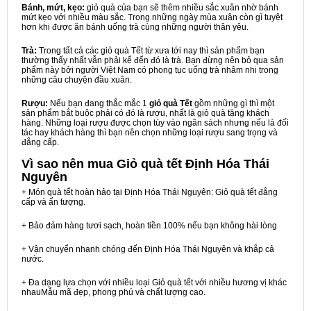
Bánh, mứt, kẹo:
giỏ quà của bạn sẽ thêm nhiều sắc xuân nhờ bánh
mứt kẹo với nhiều màu sắc. Trong những ngày mùa xuân còn gì tuyệt
hơn khi được ăn bánh uống trà cùng những người thân yêu.
Trà:
Trong tất cả các giỏ quà Tết từ xưa tới nay thì sản phẩm bạn
thường thấy nhất vẫn phải kể đến đó là trà. Bạn đừng nên bỏ qua sản
phẩm này bởi người Việt Nam có phong tục uống trà nhâm nhi trong
những câu chuyện đầu xuân.
Rượu:
Nếu bạn đang thắc mắc 1
giỏ quà Tết
gồm những gì thì một
sản phẩm bắt buộc phải có đó là rượu, nhất là giỏ quà tặng khách
hàng. Những loại rượu được chọn tùy vào ngân sách nhưng nếu là đối
tác hay khách hàng thì bạn nên chọn những loại rượu sang trọng và
đẳng cấp.
Vì sao nên mua
Giỏ quà tết Định Hóa Thái
Nguyên
+ Món quà tết hoàn hảo tại Định Hóa Thái Nguyên: Giỏ quà tết đẳng
cấp và ấn tượng.
+ Bảo đảm hàng tươi sạch, hoàn tiền 100% nếu bạn không hài lòng
+ Vận chuyển nhanh chóng đến Định Hóa Thái Nguyên và khắp cả
nước.
+ Đa dạng lựa chọn với nhiều loại Giỏ quà tết với nhiều hương vị khác
nhauMẫu mã đẹp, phong phú và chất lượng cao.