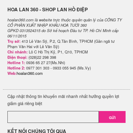
H​OA LAN 360 - SHOP LAN HỒ ĐIỆP
hoalan360.com là website trực thuộc quyền quản lý của CÔNG TY
CỔ PHẦN XUẤT NHẬP KHẨU HOA TƯƠI 360
GPKD 0313524315 do Sở kế hoạch Đầu tư TP. Hồ Chí Minh cấp
06/11/2015
Trụ sở:
413 Lê Văn Sỹ, P.2, Q.Tân Bình, TPHCM (Gần ngã tư
Phạm Văn Hai với Lê Văn Sỹ)
Chi nhánh:
Lô C Hồ Thị Kỷ, P1, Q10, TPHCM
Điện thoại:
(028)22 298 398
Hotline 1:
0936 65 27 27(Ms.Nhi)
Hotline 2:
0977 301 303 - 0933 055 945 (Ms.Vy)
Web:
hoalan360.com
Cập nhật thông tin khuyến mãi nhanh nhất hưởng quyền lợi
giảm giá riêng biệt
GỬI
KẾT NỐI CHÚNG TÔI QUA