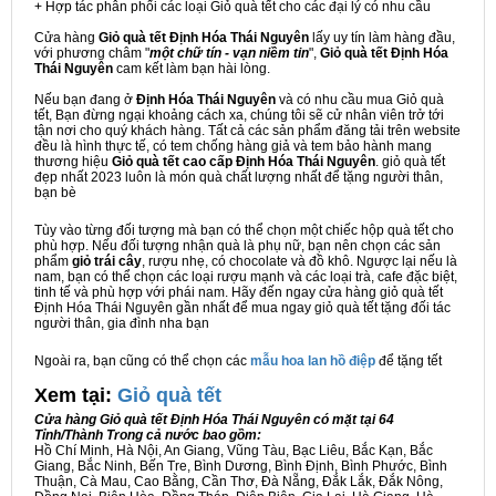
+ Hợp tác phân phối các loại Giỏ quà tết cho các đại lý có nhu cầu
Cửa hàng
Giỏ quà tết Định Hóa Thái Nguyên
lấy uy tín làm hàng đầu,
với phương châm "
một chữ tín - vạn niềm tin
",
Giỏ quà tết Định Hóa
Thái Nguyên
cam kết làm bạn hài lòng.
Nếu bạn đang ở
Định Hóa Thái Nguyên
và có nhu cầu mua Giỏ quà
tết, Bạn đừng ngại khoảng cách xa, chúng tôi sẽ cử nhân viên trở tới
tận nơi cho quý khách hàng. Tất cả các sản phẩm đăng tải trên website
đều là hình thực tế, có tem chống hàng giả và tem bảo hành mang
thương hiệu
Giỏ quà tết cao cấp Định Hóa Thái Nguyên
. giỏ quà tết
đẹp nhất 2023 luôn là món quà chất lượng nhất để tặng người thân,
bạn bè
Tùy vào từng đối tượng mà bạn có thể chọn một chiếc hộp quà tết cho
phù hợp. Nếu đối tượng nhận quà là phụ nữ, bạn nên chọn các sản
phẩm
giỏ trái cây
, rượu nhẹ, có chocolate và đồ khô. Ngược lại nếu là
nam, bạn có thể chọn các loại rượu mạnh và các loại trà, cafe đặc biệt,
tinh tế và phù hợp với phái nam. Hãy đến ngay cửa hàng giỏ quà tết
Định Hóa Thái Nguyên gần nhất để mua ngay giỏ quà tết tặng đối tác
người thân, gia đình nha bạn
Ngoài ra, bạn cũng có thể chọn các
mẫu hoa lan hồ điệp
để tặng tết
Xem tại:
G
iỏ quà tết
Cửa hàng Giỏ quà tết Định Hóa Thái Nguyên có mặt tại 64
Tỉnh/Thành Trong cả nước bao gồm:
Hồ Chí Minh, Hà Nội, An Giang, Vũng Tàu, Bạc Liêu, Bắc Kạn, Bắc
Giang, Bắc Ninh, Bến Tre, Bình Dương, Bình Định, Bình Phước, Bình
Thuận, Cà Mau, Cao Bằng, Cần Thơ, Đà Nẵng, Đắk Lắk, Đắk Nông,