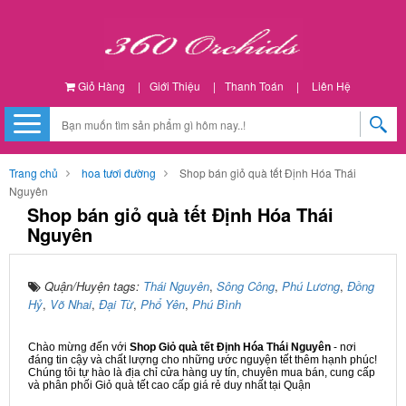
Giỏ Hàng
|
Giới Thiệu
|
Thanh Toán
|
Liên Hệ
Trang chủ
hoa tươi đường
Shop bán giỏ quà tết Định Hóa Thái
Nguyên
Shop bán giỏ quà tết Định Hóa Thái
Nguyên
Quận/Huyện tags:
Thái Nguyên
,
Sông Công
,
Phú Lương
,
Đồng
Hỷ
,
Võ Nhai
,
Đại Từ
,
Phổ Yên
,
Phú Bình
Chào mừng đến với
Shop Giỏ quà tết Định Hóa Thái Nguyên
- nơi
đáng tin cậy và chất lượng cho những ước nguyện tết thêm hạnh phúc!
Chúng tôi tự hào là địa chỉ cửa hàng uy tín, chuyên mua bán, cung cấp
và phân phối Giỏ quà tết cao cấp giá rẻ duy nhất tại Quận