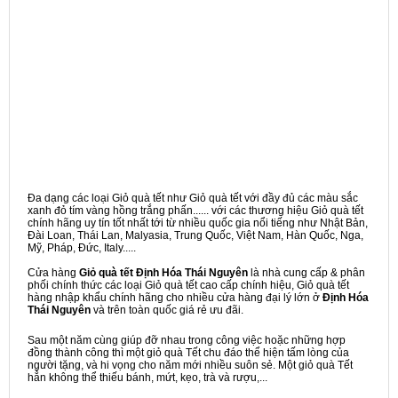
Đa dạng các loại Giỏ quà tết như Giỏ quà tết với đầy đủ các màu sắc
xanh đỏ tím vàng hồng trắng phấn...... với các thương hiệu Giỏ quà tết
chính hãng uy tín tốt nhất tới từ nhiều quốc gia nổi tiếng như Nhật Bản,
Đài Loan, Thái Lan, Malyasia, Trung Quốc, Việt Nam, Hàn Quốc, Nga,
Mỹ, Pháp, Đức, Italy.....
Cửa hàng
Giỏ quà tết Định Hóa Thái Nguyên
là nhà cung cấp & phân
phối chính thức các loại Giỏ quà tết cao cấp chính hiệu, Giỏ quà tết
hàng nhập khẩu chính hãng cho nhiều cửa hàng đại lý lớn ở
Định Hóa
Thái Nguyên
và trên toàn quốc giá rẻ ưu đãi.
Sau một năm cùng giúp đỡ nhau trong công việc hoặc những hợp
đồng thành công thì một giỏ quà Tết chu đáo thể hiện tấm lòng của
người tặng, và hi vọng cho năm mới nhiều suôn sẻ. Một giỏ quà Tết
hẳn không thể thiếu bánh, mứt, kẹo, trà và rượu,...