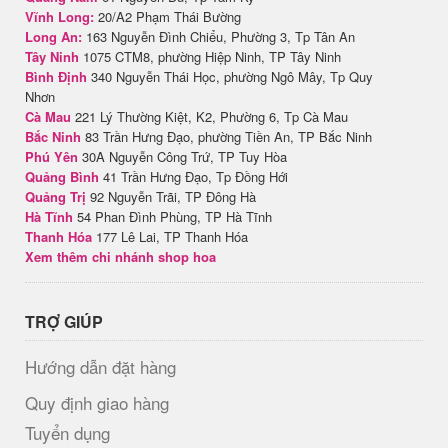
Vĩnh Long:
20/A2 Phạm Thái Bường
Long An:
163 Nguyễn Đình Chiểu, Phường 3, Tp Tân An
Tây Ninh
1075 CTM8, phường Hiệp Ninh, TP Tây Ninh
Bình Định
340 Nguyễn Thái Học, phường Ngô Mây, Tp Quy
Nhơn
Cà Mau
221 Lý Thường Kiệt, K2, Phường 6, Tp Cà Mau
Bắc Ninh
83 Trần Hưng Đạo, phường Tiền An, TP Bắc Ninh
Phú Yên
30A Nguyễn Công Trứ, TP Tuy Hòa
Quảng Bình
41 Trần Hưng Đạo, Tp Đồng Hới
Quảng Trị
92 Nguyễn Trãi, TP Đông Hà
Hà Tĩnh
54 Phan Đình Phùng, TP Hà Tĩnh
Thanh Hóa
177 Lê Lai, TP Thanh Hóa
Xem thêm chi nhánh shop hoa
TRỢ GIÚP
Hướng dẫn đặt hàng
Quy định giao hàng
Tuyển dụng