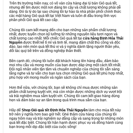
Trên thị trường hiện nay, có vô vàn cửa hàng đại lý bán Giỏ quà tết,
nhưng để tìm được một nơi đáng tin cậy và chất lượng không phải dễ
dàng. Đó là lý do tại sao chúng tôi tự hào là nhà phân phối chính thức
các mặt hàng Giỏ quà tết tại Việt Nam và luôn đi đầu trong lĩnh vực
phân phối Giỏ quà tết cao cấp.
Chúng tôi cam kết mang đến cho bạn những sản phẩm chất lượng
nhất, được tuyển chọn kỹ lưỡng từ những nguyên liệu tươi ngon và
chất lượng cao nhất. Mỗi chiếc Giỏ quà tết tại
cửa hàng Định Hóa Thái
Nguyên
được thiết kế tỉ mỉ và tinh tế, mang đậm chất thủ công và độc
đáo, tạo nên món quà tết thú vị và ý nghĩa dành tặng người thân yêu,
đối tác quý bề trên và đồng nghiệp thân thiết.
Bên cạnh đó, chúng tôi luôn đặt khách hàng lên hàng đầu, đảm bảo
mọi nhu cầu và mong muốn của bạn được đáp ứng một cách tốt nhất.
Đội ngũ nhân viên tận tâm và chuyên nghiệp của chúng tôi sẵn sàng
lắng nghe và tư vấn cho bạn lựa chọn những Giỏ quà tết phù hợp nhất,
phù hợp với mong muốn và ngân sách của bạn.
Hơn thế nữa, với chúng tôi, bạn sẽ không chỉ mua được những sản
phẩm chất lượng tuyệt vời, mà còn nhận được những dịch vụ vượt trội
và trải nghiệm mua sắm tuyệt vời. Chúng tôi cam kết giao hàng đúng
hẹn và đảm bảo sự an tâm trong quá trình mua sắm của bạn.
Hãy để
Shop Giỏ quà tết Định Hóa Thái Nguyên
làm cho mùa tết này
trở nên ý nghĩa hơn bao giờ hết. Ghé thăm cửa hàng của chúng tôi
ngay hôm nay và trải nghiệm sự đẳng cấp và sang trọng từ những món
quà tết đặc biệt. Chúng tôi hân hạnh được phục vụ và đồng hành cùng
bạn trong mỗi dịp đặc biệt của cuộc sống!