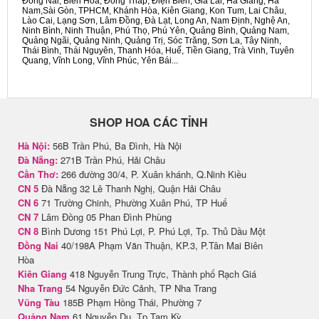
Đồng Nai, Biên Hòa, Đồng Tháp, Điện Biên, Gia Lai, Hà Giang, Hà
Nam,Sài Gòn, TPHCM, Khánh Hòa, Kiên Giang, Kon Tum, Lai Châu,
Lào Cai, Lạng Sơn, Lâm Đồng, Đà Lạt, Long An, Nam Định, Nghệ An,
Ninh Bình, Ninh Thuận, Phú Thọ, Phú Yên, Quảng Bình, Quảng Nam,
Quảng Ngãi, Quảng Ninh, Quảng Trị, Sóc Trăng, Sơn La, Tây Ninh,
Thái Bình, Thái Nguyên, Thanh Hóa, Huế, Tiền Giang, Trà Vinh, Tuyên
Quang, Vĩnh Long, Vĩnh Phúc, Yên Bái...
SHOP HOA CÁC TỈNH
Hà Nội:
56B Trần Phú, Ba Đình, Hà Nội
Đà Nẵng:
271B Trần Phú, Hải Châu
Cần Thơ:
266 đường 30/4, P. Xuân khánh, Q.Ninh Kiều
CN 5
Đà Nẵng 32 Lê Thanh Nghị, Quận Hải Châu
CN 6
71 Trường Chinh, Phường Xuân Phú, TP Huế
CN 7
Lâm Đồng 05 Phan Đình Phùng
CN 8
Bình Dương 151 Phú Lợi, P. Phú Lợi, Tp. Thủ Dầu Một
Đồng Nai
40/198A Phạm Văn Thuận, KP.3, P.Tân Mai Biên
Hòa
Kiên Giang
418 Nguyễn Trung Trực, Thành phố Rạch Giá
Nha Trang
54 Nguyễn Đức Cảnh, TP Nha Trang
Vũng Tàu
185B Phạm Hồng Thái, Phường 7
Quảng Nam
61 Nguyễn Du, Tp Tam Kỳ