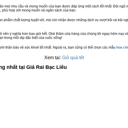
bảo mọi nhu cầu và mong muốn của bạn được đáp ứng một cách tốt nhất. Đội ngũ n
t, phù hợp với mong muốn và ngân sách của bạn.
n phẩm chất lượng tuyệt vời, mà còn nhận được những dịch vụ vượt trội và trải n
rở nên ý nghĩa hơn bao giờ hết. Ghé thăm cửa hàng của chúng tôi ngay hôm nay và
n trong mỗi dịp đặc biệt của cuộc sống!
ười thân bảo vệ sức khoẻ tốt nhất. Ngoài ra, bạn cũng có thể chọn các mẫu
hoa c
Xem tại:
Giỏ quà tết
g nhất tại Giá Rai Bạc Liêu