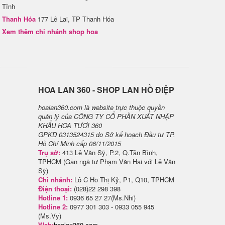
Tĩnh
Thanh Hóa
177 Lê Lai, TP Thanh Hóa
Xem thêm chi nhánh shop hoa
H​OA LAN 360 - SHOP LAN HỒ ĐIỆP
hoalan360.com là website trực thuộc quyền
quản lý của CÔNG TY CỔ PHẦN XUẤT NHẬP
KHẨU HOA TƯƠI 360
GPKD 0313524315 do Sở kế hoạch Đầu tư TP.
Hồ Chí Minh cấp 06/11/2015
Trụ sở:
413 Lê Văn Sỹ, P.2, Q.Tân Bình,
TPHCM (Gần ngã tư Phạm Văn Hai với Lê Văn
Sỹ)
Chi nhánh:
Lô C Hồ Thị Kỷ, P1, Q10, TPHCM
Điện thoại:
(028)22 298 398
Hotline 1:
0936 65 27 27(Ms.Nhi)
Hotline 2:
0977 301 303 - 0933 055 945
(Ms.Vy)
Web:
hoalan360.com