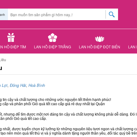
anh
N HỒ ĐIỆP TÍM
LAN HỒ ĐIỆP TRẮNG
LAN HỒ ĐIỆP ĐỘT BIẾN
LAN 
Liêu
u
 Lợi
,
Đông Hải
,
Hoà Bình
ng tin cậy và chất lượng cho những ước nguyện tết thêm hạnh phúc!
g cấp và phân phối Giỏ quà tết cao cấp giá rẻ duy nhất tại Quận
ết, nhưng để tìm được một nơi đáng tin cậy và chất lượng không phải dễ dàng. Đó là
hân phối Giỏ quà tết cao cấp.
hất, được tuyển chọn kỹ lưỡng từ những nguyên liệu tươi ngon và chất lượng cao
 tạo nên món quà tết thú vị và ý nghĩa dành tặng người thân yêu, đối tác quý bề trê