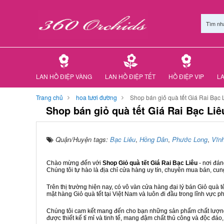
Tìm nh
LAN HỒ ĐIỆP VÀNG
LAN HỒ ĐIỆP TẾT
HỒ ĐIỆP VIP
LA
Trang chủ
hoa tươi đường
Shop bán giỏ quà tết Giá Rai Bạc 
Shop bán giỏ quà tết Giá Rai Bạc Liê
Quận/Huyện tags:
Bạc Liêu
,
Hồng Dân
,
Phước Long
,
Vĩnh
Chào mừng đến với
Shop Giỏ quà tết Giá Rai Bạc Liêu
- nơi đá
Chúng tôi tự hào là địa chỉ cửa hàng uy tín, chuyên mua bán, cun
Trên thị trường hiện nay, có vô vàn cửa hàng đại lý bán Giỏ quà t
mặt hàng Giỏ quà tết tại Việt Nam và luôn đi đầu trong lĩnh vực p
Chúng tôi cam kết mang đến cho bạn những sản phẩm chất lượng n
được thiết kế tỉ mỉ và tinh tế, mang đậm chất thủ công và độc đáo,