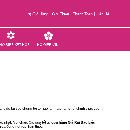
Giỏ Hàng
|
Giới Thiệu
|
Thanh Toán
|
Liên Hệ
HỒ ĐIỆP KẾT HỢP
HỒ ĐIỆP MINI
 lý do tại sao chúng tôi tự hào là nhà phân phối chính thức các
 nhất. Mỗi chiếc Giỏ quà tết tại
cửa hàng Giá Rai Bạc Liêu
n và đồng nghiệp thân thiết.