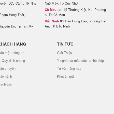
uyễn Đức Cảnh, TP Nha
Ngô Mây, Tp Quy Nhơn
Cà Mau
221 Lý Thường Kiệt, K2, Phường
Phạm Hồng Thái,
6, Tp Cà Mau
Bắc Ninh
83 Trần Hưng Đạo, phường Tiền
Nguyễn Du, Tp Tam Kỳ
An, TP Bắc Ninh
KHÁCH HÀNG
TIN TỨC
ảo mật thông tin
Giới Thiệu
& Quy định chung
Ý nghĩa và màu sắc lan hồ điệp
vận chuyển
Tư vấn tặng hoa
bảo hành
Khuyến mãi
hanh toán