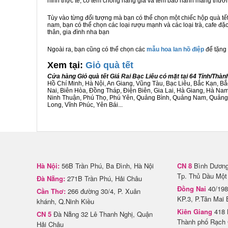
hình thực tế, có tem chống hàng giả và tem bảo hành mang thươ
Tùy vào từng đối tượng mà bạn có thể chọn một chiếc hộp quà t
nam, bạn có thể chọn các loại rượu mạnh và các loại trà, cafe đặ
thân, gia đình nha bạn
Ngoài ra, bạn cũng có thể chọn các
mẫu hoa lan hồ điệp
để tặng 
Xem tại:
G
iỏ quà tết
Cửa hàng Giỏ quà tết Giá Rai Bạc Liêu có mặt tại 64 Tỉnh/Thà
Hồ Chí Minh, Hà Nội, An Giang, Vũng Tàu, Bạc Liêu, Bắc Kạn, 
Nai, Biên Hòa, Đồng Tháp, Điện Biên, Gia Lai, Hà Giang, Hà N
Ninh Thuận, Phú Thọ, Phú Yên, Quảng Bình, Quảng Nam, Quảng Ng
Long, Vĩnh Phúc, Yên Bái...
Hà Nội:
56B Trần Phú, Ba Đình, Hà Nội
CN 8
Bình Dương 
Tp. Thủ Dầu Một
Đà Nẵng:
271B Trần Phú, Hải Châu
Đồng Nai
40/198
Cần Thơ:
266 đường 30/4, P. Xuân
KP.3, P.Tân Mai 
khánh, Q.Ninh Kiều
Kiên Giang
418 
CN 5
Đà Nẵng 32 Lê Thanh Nghị, Quận
Thành phố Rạch 
Hải Châu