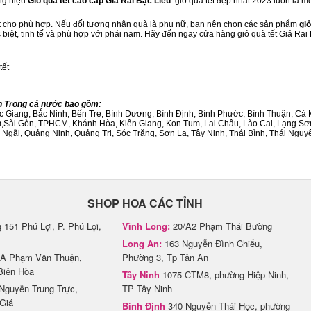
ng hiệu
Giỏ quà tết cao cấp Giá Rai Bạc Liêu
. giỏ quà tết đẹp nhất 2023 luôn là 
ết cho phù hợp. Nếu đối tượng nhận quà là phụ nữ, bạn nên chọn các sản phẩm
giỏ
c biệt, tinh tế và phù hợp với phái nam. Hãy đến ngay cửa hàng giỏ quà tết Giá Rai
tết
nh Trong cả nước bao gồm:
Bắc Giang, Bắc Ninh, Bến Tre, Bình Dương, Bình Định, Bình Phước, Bình Thuận, 
am,Sài Gòn, TPHCM, Khánh Hòa, Kiên Giang, Kon Tum, Lai Châu, Lào Cai, Lạng Sơ
ãi, Quảng Ninh, Quảng Trị, Sóc Trăng, Sơn La, Tây Ninh, Thái Bình, Thái Nguyê
SHOP HOA CÁC TỈNH
151 Phú Lợi, P. Phú Lợi,
Vĩnh Long:
20/A2 Phạm Thái Bường
Long An:
163 Nguyễn Đình Chiểu,
A Phạm Văn Thuận,
Phường 3, Tp Tân An
Biên Hòa
Tây Ninh
1075 CTM8, phường Hiệp Ninh,
Nguyễn Trung Trực,
TP Tây Ninh
Giá
Bình Định
340 Nguyễn Thái Học, phường