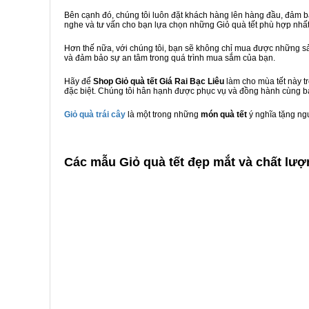
Bên cạnh đó, chúng tôi luôn đặt khách hàng lên hàng đầu, đảm 
nghe và tư vấn cho bạn lựa chọn những Giỏ quà tết phù hợp nhấ
Hơn thế nữa, với chúng tôi, bạn sẽ không chỉ mua được những sả
và đảm bảo sự an tâm trong quá trình mua sắm của bạn.
Hãy để
Shop Giỏ quà tết Giá Rai Bạc Liêu
làm cho mùa tết này t
đặc biệt. Chúng tôi hân hạnh được phục vụ và đồng hành cùng bạ
Giỏ quà trái cây
là một trong những
món quà tết
ý nghĩa tặng ng
C
ác mẫu Giỏ quà tết đẹp mắt và chất lượn