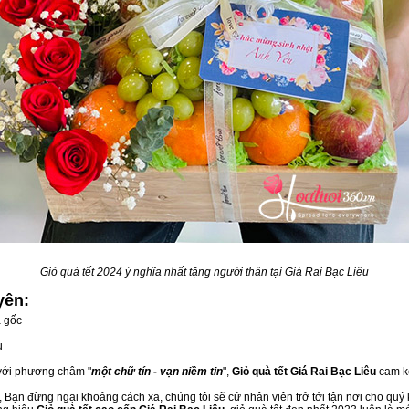
Giỏ quà tết 2024 ý nghĩa nhất tặng người thân tại Giá Rai Bạc Liêu
yên:
á gốc
u
 với phương châm "
một chữ tín - vạn niềm tin
",
Giỏ quà tết Giá Rai Bạc Liêu
cam kế
 Bạn đừng ngại khoảng cách xa, chúng tôi sẽ cử nhân viên trở tới tận nơi cho quý 