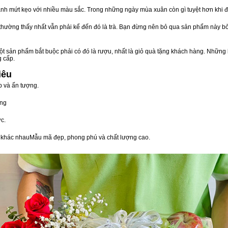
nh mứt kẹo với nhiều màu sắc. Trong những ngày mùa xuân còn gì tuyệt hơn khi 
n thường thấy nhất vẫn phải kể đến đó là trà. Bạn đừng nên bỏ qua sản phẩm này 
t sản phẩm bắt buộc phải có đó là rượu, nhất là giỏ quà tặng khách hàng. Những 
g cấp.
iêu
p và ấn tượng.
òng
c.
vị khác nhauMẫu mã đẹp, phong phú và chất lượng cao.