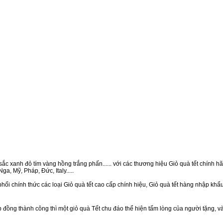
ắc xanh đỏ tím vàng hồng trắng phấn...... với các thương hiệu Giỏ quà tết chính hãn
a, Mỹ, Pháp, Đức, Italy.....
hối chính thức các loại Giỏ quà tết cao cấp chính hiệu, Giỏ quà tết hàng nhập khẩ
ồng thành công thì một giỏ quà Tết chu đáo thể hiện tấm lòng của người tặng, v