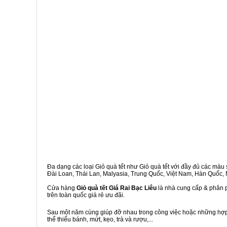
Đa dạng các loại Giỏ quà tết như Giỏ quà tết với đầy đủ các màu s
Đài Loan, Thái Lan, Malyasia, Trung Quốc, Việt Nam, Hàn Quốc, Ng
Cửa hàng
Giỏ quà tết Giá Rai Bạc Liêu
là nhà cung cấp & phân p
trên toàn quốc giá rẻ ưu đãi.
Sau một năm cùng giúp đỡ nhau trong công việc hoặc những hợp đ
thể thiếu bánh, mứt, kẹo, trà và rượu,...