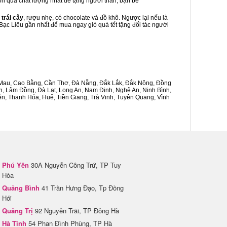
món quà chất lượng nhất để tặng người thân, bạn bè
 trái cây
, rượu nhẹ, có chocolate và đồ khô. Ngược lại nếu là
 Bạc Liêu gần nhất để mua ngay giỏ quà tết tặng đối tác người
Cà Mau, Cao Bằng, Cần Thơ, Đà Nẵng, Đắk Lắk, Đắk Nông, Đồng
n, Lâm Đồng, Đà Lạt, Long An, Nam Định, Nghệ An, Ninh Bình,
n, Thanh Hóa, Huế, Tiền Giang, Trà Vinh, Tuyên Quang, Vĩnh
Phú Yên
30A Nguyễn Công Trứ, TP Tuy
Hòa
Quảng Bình
41 Trần Hưng Đạo, Tp Đồng
Hới
Quảng Trị
92 Nguyễn Trãi, TP Đông Hà
Hà Tĩnh
54 Phan Đình Phùng, TP Hà