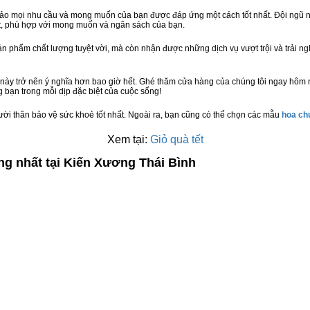
bảo mọi nhu cầu và mong muốn của bạn được đáp ứng một cách tốt nhất. Đội ngũ n
t, phù hợp với mong muốn và ngân sách của bạn.
n phẩm chất lượng tuyệt vời, mà còn nhận được những dịch vụ vượt trội và trải n
này trở nên ý nghĩa hơn bao giờ hết. Ghé thăm cửa hàng của chúng tôi ngay hôm 
 bạn trong mỗi dịp đặc biệt của cuộc sống!
ười thân bảo vệ sức khoẻ tốt nhất. Ngoài ra, bạn cũng có thể chọn các mẫu
hoa c
Xem tại:
Giỏ quà tết
ng nhất tại Kiến Xương Thái Bình