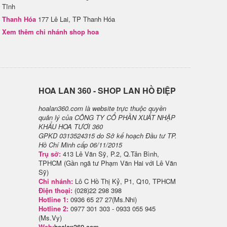
Tĩnh
Thanh Hóa
177 Lê Lai, TP Thanh Hóa
Xem thêm chi nhánh shop hoa
H​OA LAN 360 - SHOP LAN HỒ ĐIỆP
hoalan360.com là website trực thuộc quyền
quản lý của CÔNG TY CỔ PHẦN XUẤT NHẬP
KHẨU HOA TƯƠI 360
GPKD 0313524315 do Sở kế hoạch Đầu tư TP.
Hồ Chí Minh cấp 06/11/2015
Trụ sở:
413 Lê Văn Sỹ, P.2, Q.Tân Bình,
TPHCM (Gần ngã tư Phạm Văn Hai với Lê Văn
Sỹ)
Chi nhánh:
Lô C Hồ Thị Kỷ, P1, Q10, TPHCM
Điện thoại:
(028)22 298 398
Hotline 1:
0936 65 27 27(Ms.Nhi)
Hotline 2:
0977 301 303 - 0933 055 945
(Ms.Vy)
Web:
hoalan360.com