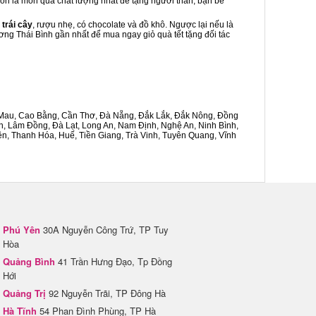
luôn là món quà chất lượng nhất để tặng người thân, bạn bè
 trái cây
, rượu nhẹ, có chocolate và đồ khô. Ngược lại nếu là
ương Thái Bình gần nhất để mua ngay giỏ quà tết tặng đối tác
Cà Mau, Cao Bằng, Cần Thơ, Đà Nẵng, Đắk Lắk, Đắk Nông, Đồng
n, Lâm Đồng, Đà Lạt, Long An, Nam Định, Nghệ An, Ninh Bình,
n, Thanh Hóa, Huế, Tiền Giang, Trà Vinh, Tuyên Quang, Vĩnh
Phú Yên
30A Nguyễn Công Trứ, TP Tuy
Hòa
Quảng Bình
41 Trần Hưng Đạo, Tp Đồng
Hới
Quảng Trị
92 Nguyễn Trãi, TP Đông Hà
Hà Tĩnh
54 Phan Đình Phùng, TP Hà