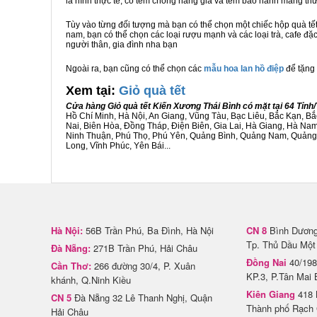
là hình thực tế, có tem chống hàng giả và tem bảo hành mang t
Tùy vào từng đối tượng mà bạn có thể chọn một chiếc hộp quà t
nam, bạn có thể chọn các loại rượu mạnh và các loại trà, cafe đặ
người thân, gia đình nha bạn
Ngoài ra, bạn cũng có thể chọn các
mẫu hoa lan hồ điệp
để tặng 
Xem tại:
G
iỏ quà tết
Cửa hàng Giỏ quà tết Kiến Xương Thái Bình có mặt tại 64 Tỉn
Hồ Chí Minh, Hà Nội, An Giang, Vũng Tàu, Bạc Liêu, Bắc Kạn, 
Nai, Biên Hòa, Đồng Tháp, Điện Biên, Gia Lai, Hà Giang, Hà N
Ninh Thuận, Phú Thọ, Phú Yên, Quảng Bình, Quảng Nam, Quảng Ng
Long, Vĩnh Phúc, Yên Bái...
Hà Nội:
56B Trần Phú, Ba Đình, Hà Nội
CN 8
Bình Dương 
Tp. Thủ Dầu Một
Đà Nẵng:
271B Trần Phú, Hải Châu
Đồng Nai
40/198
Cần Thơ:
266 đường 30/4, P. Xuân
KP.3, P.Tân Mai 
khánh, Q.Ninh Kiều
Kiên Giang
418 
CN 5
Đà Nẵng 32 Lê Thanh Nghị, Quận
Thành phố Rạch 
Hải Châu