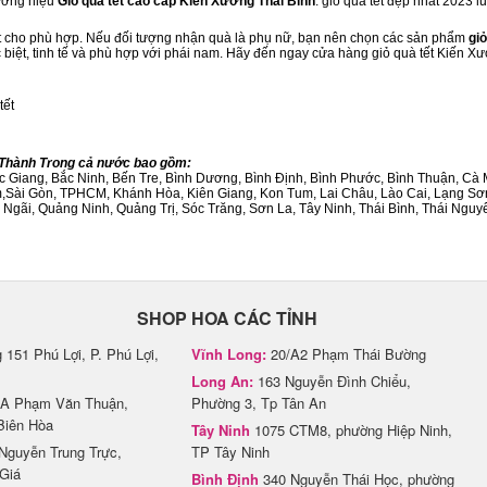
hương hiệu
Giỏ quà tết cao cấp Kiến Xương Thái Bình
. giỏ quà tết đẹp nhất 2023 
ết cho phù hợp. Nếu đối tượng nhận quà là phụ nữ, bạn nên chọn các sản phẩm
giỏ
c biệt, tinh tế và phù hợp với phái nam. Hãy đến ngay cửa hàng giỏ quà tết Kiến X
tết
h/Thành Trong cả nước bao gồm:
Bắc Giang, Bắc Ninh, Bến Tre, Bình Dương, Bình Định, Bình Phước, Bình Thuận, 
am,Sài Gòn, TPHCM, Khánh Hòa, Kiên Giang, Kon Tum, Lai Châu, Lào Cai, Lạng Sơ
ãi, Quảng Ninh, Quảng Trị, Sóc Trăng, Sơn La, Tây Ninh, Thái Bình, Thái Nguyê
SHOP HOA CÁC TỈNH
151 Phú Lợi, P. Phú Lợi,
Vĩnh Long:
20/A2 Phạm Thái Bường
Long An:
163 Nguyễn Đình Chiểu,
A Phạm Văn Thuận,
Phường 3, Tp Tân An
Biên Hòa
Tây Ninh
1075 CTM8, phường Hiệp Ninh,
Nguyễn Trung Trực,
TP Tây Ninh
Giá
Bình Định
340 Nguyễn Thái Học, phường