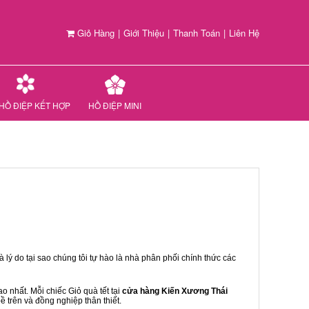
Giỏ Hàng
|
Giới Thiệu
|
Thanh Toán
|
Liên Hệ
HỒ ĐIỆP KẾT HỢP
HỒ ĐIỆP MINI
 lý do tại sao chúng tôi tự hào là nhà phân phối chính thức các
 nhất. Mỗi chiếc Giỏ quà tết tại
cửa hàng Kiến Xương Thái
ề trên và đồng nghiệp thân thiết.