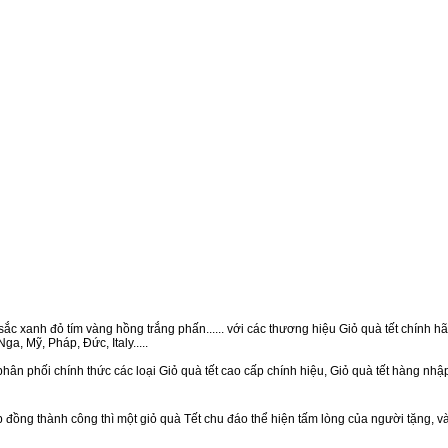
ắc xanh đỏ tím vàng hồng trắng phấn...... với các thương hiệu Giỏ quà tết chính hãn
a, Mỹ, Pháp, Đức, Italy.....
hân phối chính thức các loại Giỏ quà tết cao cấp chính hiệu, Giỏ quà tết hàng nh
ồng thành công thì một giỏ quà Tết chu đáo thể hiện tấm lòng của người tặng, v