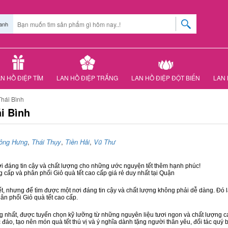
anh
N HỒ ĐIỆP TÍM
LAN HỒ ĐIỆP TRẮNG
LAN HỒ ĐIỆP ĐỘT BIẾN
LAN 
Thái Bình
i Bình
ông Hưng
,
Thái Thụy
,
Tiền Hải
,
Vũ Thư
ơi đáng tin cậy và chất lượng cho những ước nguyện tết thêm hạnh phúc!
g cấp và phân phối Giỏ quà tết cao cấp giá rẻ duy nhất tại Quận
ết, nhưng để tìm được một nơi đáng tin cậy và chất lượng không phải dễ dàng. Đó là
hân phối Giỏ quà tết cao cấp.
hất, được tuyển chọn kỹ lưỡng từ những nguyên liệu tươi ngon và chất lượng cao
 đáo, tạo nên món quà tết thú vị và ý nghĩa dành tặng người thân yêu, đối tác quý b