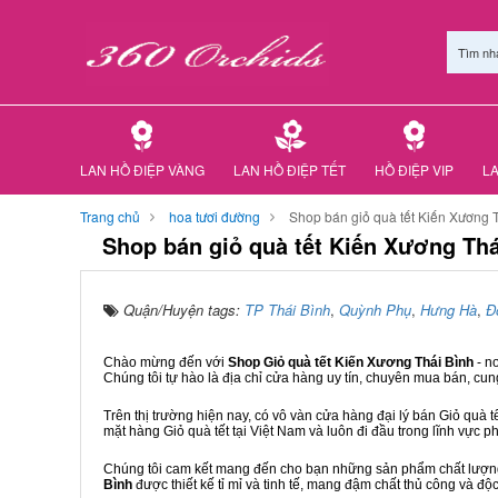
Tìm nh
LAN HỒ ĐIỆP VÀNG
LAN HỒ ĐIỆP TẾT
HỒ ĐIỆP VIP
LA
Trang chủ
hoa tươi đường
Shop bán giỏ quà tết Kiến Xương 
Shop bán giỏ quà tết Kiến Xương Thá
Quận/Huyện tags:
TP Thái Bình
,
Quỳnh Phụ
,
Hưng Hà
,
Đ
Chào mừng đến với
Shop Giỏ quà tết Kiến Xương Thái Bình
- n
Chúng tôi tự hào là địa chỉ cửa hàng uy tín, chuyên mua bán, cun
Trên thị trường hiện nay, có vô vàn cửa hàng đại lý bán Giỏ quà t
mặt hàng Giỏ quà tết tại Việt Nam và luôn đi đầu trong lĩnh vực p
Chúng tôi cam kết mang đến cho bạn những sản phẩm chất lượng n
Bình
được thiết kế tỉ mỉ và tinh tế, mang đậm chất thủ công và độc