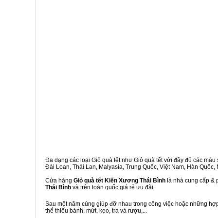
Đa dạng các loại Giỏ quà tết như Giỏ quà tết với đầy đủ các màu s
Đài Loan, Thái Lan, Malyasia, Trung Quốc, Việt Nam, Hàn Quốc, Ng
Cửa hàng
Giỏ quà tết Kiến Xương Thái Bình
là nhà cung cấp & p
Thái Bình
và trên toàn quốc giá rẻ ưu đãi.
Sau một năm cùng giúp đỡ nhau trong công việc hoặc những hợp đ
thể thiếu bánh, mứt, kẹo, trà và rượu,...