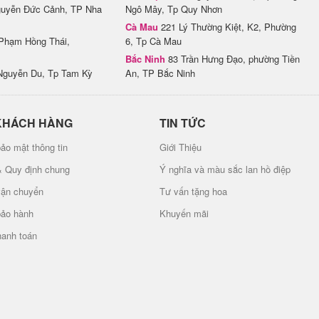
uyễn Đức Cảnh, TP Nha
Ngô Mây, Tp Quy Nhơn
Cà Mau
221 Lý Thường Kiệt, K2, Phường
Phạm Hồng Thái,
6, Tp Cà Mau
Bắc Ninh
83 Trần Hưng Đạo, phường Tiền
Nguyễn Du, Tp Tam Kỳ
An, TP Bắc Ninh
KHÁCH HÀNG
TIN TỨC
ảo mật thông tin
Giới Thiệu
& Quy định chung
Ý nghĩa và màu sắc lan hồ điệp
vận chuyển
Tư vấn tặng hoa
bảo hành
Khuyến mãi
hanh toán