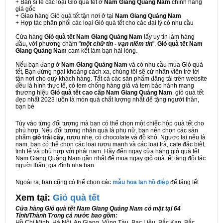
+ Bán sỉ lẻ các loại Giỏ quà tết ở
Nam Giang Quảng Nam
chính hãng
giá gốc
+ Giao hàng Giỏ quà tết tận nơi ở tại
Nam Giang Quảng Nam
+ Hợp tác phân phối các loại Giỏ quà tết cho các đại lý có nhu cầu
Cửa hàng
Giỏ quà tết Nam Giang Quảng Nam
lấy uy tín làm hàng
đầu, với phương châm "
một chữ tín - vạn niềm tin
",
Giỏ quà tết Nam
Giang Quảng Nam
cam kết làm bạn hài lòng.
Nếu bạn đang ở
Nam Giang Quảng Nam
và có nhu cầu mua Giỏ quà
tết, Bạn đừng ngại khoảng cách xa, chúng tôi sẽ cử nhân viên trở tới
tận nơi cho quý khách hàng. Tất cả các sản phẩm đăng tải trên website
đều là hình thực tế, có tem chống hàng giả và tem bảo hành mang
thương hiệu
Giỏ quà tết cao cấp Nam Giang Quảng Nam
. giỏ quà tết
đẹp nhất 2023 luôn là món quà chất lượng nhất để tặng người thân,
bạn bè
Tùy vào từng đối tượng mà bạn có thể chọn một chiếc hộp quà tết cho
phù hợp. Nếu đối tượng nhận quà là phụ nữ, bạn nên chọn các sản
phẩm
giỏ trái cây
, rượu nhẹ, có chocolate và đồ khô. Ngược lại nếu là
nam, bạn có thể chọn các loại rượu mạnh và các loại trà, cafe đặc biệt,
tinh tế và phù hợp với phái nam. Hãy đến ngay cửa hàng giỏ quà tết
Nam Giang Quảng Nam gần nhất để mua ngay giỏ quà tết tặng đối tác
người thân, gia đình nha bạn
Ngoài ra, bạn cũng có thể chọn các
mẫu hoa lan hồ điệp
để tặng tết
Xem tại:
G
iỏ quà tết
Cửa hàng Giỏ quà tết Nam Giang Quảng Nam có mặt tại 64
Tỉnh/Thành Trong cả nước bao gồm:
Hồ Chí Minh, Hà Nội, An Giang, Vũng Tàu, Bạc Liêu, Bắc Kạn, Bắc