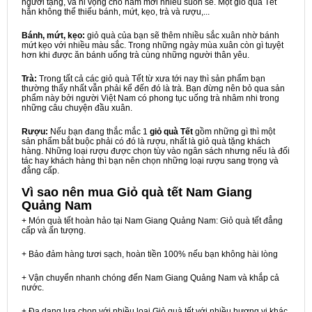
người tặng, và hi vọng cho năm mới nhiều suôn sẻ. Một giỏ quà Tết
hẳn không thể thiếu bánh, mứt, kẹo, trà và rượu,...
Bánh, mứt, kẹo:
giỏ quà của bạn sẽ thêm nhiều sắc xuân nhờ bánh
mứt kẹo với nhiều màu sắc. Trong những ngày mùa xuân còn gì tuyệt
hơn khi được ăn bánh uống trà cùng những người thân yêu.
Trà:
Trong tất cả các giỏ quà Tết từ xưa tới nay thì sản phẩm bạn
thường thấy nhất vẫn phải kể đến đó là trà. Bạn đừng nên bỏ qua sản
phẩm này bởi người Việt Nam có phong tục uống trà nhâm nhi trong
những câu chuyện đầu xuân.
Rượu:
Nếu bạn đang thắc mắc 1
giỏ quà Tết
gồm những gì thì một
sản phẩm bắt buộc phải có đó là rượu, nhất là giỏ quà tặng khách
hàng. Những loại rượu được chọn tùy vào ngân sách nhưng nếu là đối
tác hay khách hàng thì bạn nên chọn những loại rượu sang trọng và
đẳng cấp.
Vì sao nên mua
Giỏ quà tết Nam Giang
Quảng Nam
+ Món quà tết hoàn hảo tại Nam Giang Quảng Nam: Giỏ quà tết đẳng
cấp và ấn tượng.
+ Bảo đảm hàng tươi sạch, hoàn tiền 100% nếu bạn không hài lòng
+ Vận chuyển nhanh chóng đến Nam Giang Quảng Nam và khắp cả
nước.
+ Đa dạng lựa chọn với nhiều loại Giỏ quà tết với nhiều hương vị khác