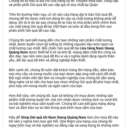
Chúng tôi tự hào là địa chỉ cửa hàng uy tín, chuyên mua bán, cung cấp
và phân phối Giỏ quà tết cao cấp giá rẻ duy nhất tại Quận
Trên thị trường hiện nay, có vô vàn cửa hàng đại lý bán Giỏ quà tết,
nhưng để tìm được một nơi đáng tin cậy và chất lượng không phải dễ
dàng. Đó là lý do tại sao chúng tôi tự hào là nhà phân phối chính thức
các mặt hàng Giỏ quà tết tại Việt Nam và luôn đi đầu trong lĩnh vực
phân phối Giỏ quà tết cao cấp.
Chúng tôi cam kết mang đến cho bạn những sản phẩm chất lượng
nhất, được tuyển chọn kỹ lưỡng từ những nguyên liệu tươi ngon và
chất lượng cao nhất. Mỗi chiếc Giỏ quà tết tại
cửa hàng Nam Giang
Quảng Nam
được thiết kế tỉ mỉ và tinh tế, mang đậm chất thủ công và
độc đáo, tạo nên món quà tết thú vị và ý nghĩa dành tặng người thân
yêu, đối tác quý bề trên và đồng nghiệp thân thiết.
Bên cạnh đó, chúng tôi luôn đặt khách hàng lên hàng đầu, đảm bảo
mọi nhu cầu và mong muốn của bạn được đáp ứng một cách tốt nhất.
Đội ngũ nhân viên tận tâm và chuyên nghiệp của chúng tôi sẵn sàng
lắng nghe và tư vấn cho bạn lựa chọn những Giỏ quà tết phù hợp nhất,
phù hợp với mong muốn và ngân sách của bạn.
Hơn thế nữa, với chúng tôi, bạn sẽ không chỉ mua được những sản
phẩm chất lượng tuyệt vời, mà còn nhận được những dịch vụ vượt trội
và trải nghiệm mua sắm tuyệt vời. Chúng tôi cam kết giao hàng đúng
hẹn và đảm bảo sự an tâm trong quá trình mua sắm của bạn.
Hãy để
Shop Giỏ quà tết Nam Giang Quảng Nam
làm cho mùa tết này
trở nên ý nghĩa hơn bao giờ hết. Ghé thăm cửa hàng của chúng tôi
ngay hôm nay và trải nghiệm sự đẳng cấp và sang trọng từ những món