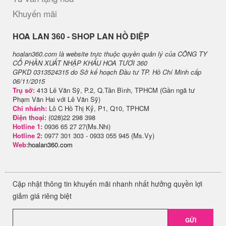
Khuyến mãi
H​OA LAN 360 - SHOP LAN HỒ ĐIỆP
hoalan360.com là website trực thuộc quyền quản lý của CÔNG TY
CỔ PHẦN XUẤT NHẬP KHẨU HOA TƯƠI 360
GPKD 0313524315 do Sở kế hoạch Đầu tư TP. Hồ Chí Minh cấp
06/11/2015
Trụ sở:
413 Lê Văn Sỹ, P.2, Q.Tân Bình, TPHCM (Gần ngã tư
Phạm Văn Hai với Lê Văn Sỹ)
Chi nhánh:
Lô C Hồ Thị Kỷ, P1, Q10, TPHCM
Điện thoại:
(028)22 298 398
Hotline 1:
0936 65 27 27(Ms.Nhi)
Hotline 2:
0977 301 303 - 0933 055 945 (Ms.Vy)
Web:
hoalan360.com
Cập nhật thông tin khuyến mãi nhanh nhất hưởng quyền lợi
giảm giá riêng biệt
GỬI