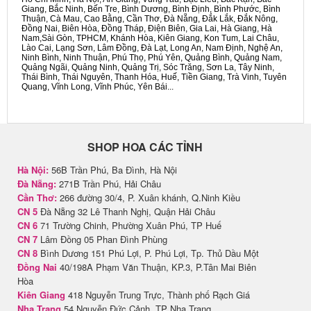
Giang, Bắc Ninh, Bến Tre, Bình Dương, Bình Định, Bình Phước, Bình
Thuận, Cà Mau, Cao Bằng, Cần Thơ, Đà Nẵng, Đắk Lắk, Đắk Nông,
Đồng Nai, Biên Hòa, Đồng Tháp, Điện Biên, Gia Lai, Hà Giang, Hà
Nam,Sài Gòn, TPHCM, Khánh Hòa, Kiên Giang, Kon Tum, Lai Châu,
Lào Cai, Lạng Sơn, Lâm Đồng, Đà Lạt, Long An, Nam Định, Nghệ An,
Ninh Bình, Ninh Thuận, Phú Thọ, Phú Yên, Quảng Bình, Quảng Nam,
Quảng Ngãi, Quảng Ninh, Quảng Trị, Sóc Trăng, Sơn La, Tây Ninh,
Thái Bình, Thái Nguyên, Thanh Hóa, Huế, Tiền Giang, Trà Vinh, Tuyên
Quang, Vĩnh Long, Vĩnh Phúc, Yên Bái...
SHOP HOA CÁC TỈNH
Hà Nội:
56B Trần Phú, Ba Đình, Hà Nội
Đà Nẵng:
271B Trần Phú, Hải Châu
Cần Thơ:
266 đường 30/4, P. Xuân khánh, Q.Ninh Kiều
CN 5
Đà Nẵng 32 Lê Thanh Nghị, Quận Hải Châu
CN 6
71 Trường Chinh, Phường Xuân Phú, TP Huế
CN 7
Lâm Đồng 05 Phan Đình Phùng
CN 8
Bình Dương 151 Phú Lợi, P. Phú Lợi, Tp. Thủ Dầu Một
Đồng Nai
40/198A Phạm Văn Thuận, KP.3, P.Tân Mai Biên
Hòa
Kiên Giang
418 Nguyễn Trung Trực, Thành phố Rạch Giá
Nha Trang
54 Nguyễn Đức Cảnh, TP Nha Trang