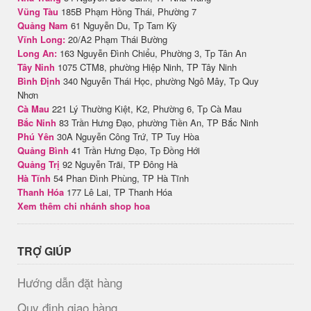
Vũng Tàu
185B Phạm Hồng Thái, Phường 7
Quảng Nam
61 Nguyễn Du, Tp Tam Kỳ
Vĩnh Long:
20/A2 Phạm Thái Bường
Long An:
163 Nguyễn Đình Chiểu, Phường 3, Tp Tân An
Tây Ninh
1075 CTM8, phường Hiệp Ninh, TP Tây Ninh
Bình Định
340 Nguyễn Thái Học, phường Ngô Mây, Tp Quy
Nhơn
Cà Mau
221 Lý Thường Kiệt, K2, Phường 6, Tp Cà Mau
Bắc Ninh
83 Trần Hưng Đạo, phường Tiền An, TP Bắc Ninh
Phú Yên
30A Nguyễn Công Trứ, TP Tuy Hòa
Quảng Bình
41 Trần Hưng Đạo, Tp Đồng Hới
Quảng Trị
92 Nguyễn Trãi, TP Đông Hà
Hà Tĩnh
54 Phan Đình Phùng, TP Hà Tĩnh
Thanh Hóa
177 Lê Lai, TP Thanh Hóa
Xem thêm chi nhánh shop hoa
TRỢ GIÚP
Hướng dẫn đặt hàng
Quy định giao hàng