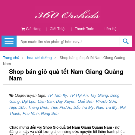
Giỏ Hàng
|
Giới Thiệu
|
Thanh Toán
|
Liên Hệ
Trang chủ
hoa tươi đường
Shop bán giỏ quà tết Nam Giang Quảng
Nam
Shop bán giỏ quà tết Nam Giang Quảng
Nam
Quận/Huyện tags:
TP Tam Kỳ
,
TP Hội An
,
Tây Giang
,
Đông
Giang
,
Đại Lộc
,
Điện Bàn
,
Duy Xuyên
,
Quế Sơn
,
Phước Sơn
,
Hiệp Đức
,
Thăng Bình
,
Tiên Phước
,
Bắc Trà My
,
Nam Trà My
,
Núi
Thành
,
Phú Ninh
,
Nông Sơn
Chào mừng đến với
Shop Giỏ quà tết Nam Giang Quảng Nam
- nơi
đáng tin cậy và chất lượng cho những ước nguyện tết thêm hạnh phúc!