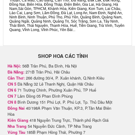
Thuận, Cà Mau, Cao Bằng, Cần Thơ, Đà Nẵng, Đắk Lắk, Đắk Nông,
Đồng Nai, Biên Hòa, Đồng Tháp, Điện Biên, Gia Lai, Hà Giang, Hà
Nam,Sài Gòn, TPHCM, Khánh Hòa, Kiên Giang, Kon Tum, Lai Châu,
Lào Cai, Lạng Sơn, Lâm Đồng, Đà Lạt, Long An, Nam Định, Nghệ An,
Ninh Bình, Ninh Thuận, Phú Thọ, Phú Yên, Quảng Bình, Quảng Nam,
Quảng Ngãi, Quảng Ninh, Quảng Trị, Sóc Trăng, Sơn La, Tây Ninh,
Thái Bình, Thái Nguyên, Thanh Hóa, Huế, Tiền Giang, Trà Vinh, Tuyên
Quang, Vĩnh Long, Vĩnh Phúc, Yên Bái...
SHOP HOA CÁC TỈNH
Hà Nội:
56B Trần Phú, Ba Đình, Hà Nội
Đà Nẵng:
271B Trần Phú, Hải Châu
Cần Thơ:
266 đường 30/4, P. Xuân khánh, Q.Ninh Kiều
CN 5
Đà Nẵng 32 Lê Thanh Nghị, Quận Hải Châu
CN 6
71 Trường Chinh, Phường Xuân Phú, TP Huế
CN 7
Lâm Đồng 05 Phan Đình Phùng
CN 8
Bình Dương 151 Phú Lợi, P. Phú Lợi, Tp. Thủ Dầu Một
Đồng Nai
40/198A Phạm Văn Thuận, KP.3, P.Tân Mai Biên
Hòa
Kiên Giang
418 Nguyễn Trung Trực, Thành phố Rạch Giá
Nha Trang
54 Nguyễn Đức Cảnh, TP Nha Trang
Vũng Tàu
185B Phạm Hồng Thái, Phường 7