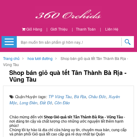
Giỏ Hàng
|
Giới Thiệu
|
Thanh Toán
|
Liên Hệ
Trang chủ
hoa tươi đường
Shop bán giỏ quà tết Tân Thành Bà Rịa -
Vũng Tàu
Shop bán giỏ quà tết Tân Thành Bà Rịa -
Vũng Tàu
Quận/Huyện tags:
TP Vũng Tàu
,
Bà Rịa
,
Châu Đức
,
Xuyên
Mộc
,
Long Điền
,
Đất Đỏ
,
Côn Đảo
Chào mừng đến với
Shop Giỏ quà tết Tân Thành Bà Rịa - Vũng Tàu
-
nơi đáng tin cậy và chất lượng cho những ước nguyện tết thêm hạnh
phúc!
Chúng tôi tự hào là địa chỉ cửa hàng uy tín, chuyên mua bán, cung cấp
và phân phối Giỏ quà tết cao cấp giá rẻ duy nhất tại Quận