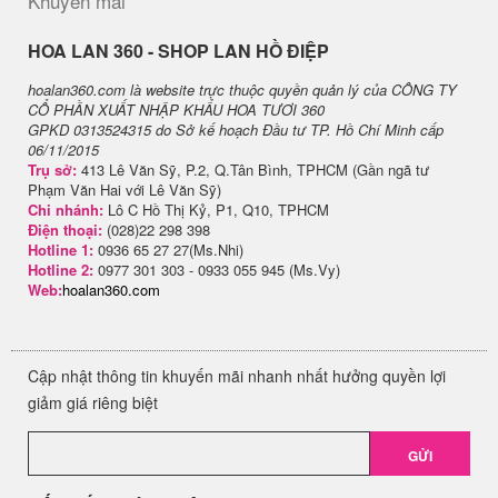
Khuyến mãi
H​OA LAN 360 - SHOP LAN HỒ ĐIỆP
hoalan360.com là website trực thuộc quyền quản lý của CÔNG TY
CỔ PHẦN XUẤT NHẬP KHẨU HOA TƯƠI 360
GPKD 0313524315 do Sở kế hoạch Đầu tư TP. Hồ Chí Minh cấp
06/11/2015
Trụ sở:
413 Lê Văn Sỹ, P.2, Q.Tân Bình, TPHCM (Gần ngã tư
Phạm Văn Hai với Lê Văn Sỹ)
Chi nhánh:
Lô C Hồ Thị Kỷ, P1, Q10, TPHCM
Điện thoại:
(028)22 298 398
Hotline 1:
0936 65 27 27(Ms.Nhi)
Hotline 2:
0977 301 303 - 0933 055 945 (Ms.Vy)
Web:
hoalan360.com
Cập nhật thông tin khuyến mãi nhanh nhất hưởng quyền lợi
giảm giá riêng biệt
GỬI