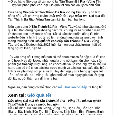
+ Giao hàng Giỏ quà tết tận nơi ở tại
Tân Thành Bà Rịa - Vũng Tàu
+ Hợp tác phân phối các loại Giỏ quà tết cho các đại lý có nhu cầu
Cửa hàng
Giỏ quà tết Tân Thành Bà Rịa - Vũng Tàu
lấy uy tín làm
hàng đầu, với phương châm "
một chữ tín - vạn niềm tin
",
Giỏ quà tết
Tân Thành Bà Rịa - Vũng Tàu
cam kết làm bạn hài lòng.
Nếu bạn đang ở
Tân Thành Bà Rịa - Vũng Tàu
và có nhu cầu mua Giỏ
quà tết, Bạn đừng ngại khoảng cách xa, chúng tôi sẽ cử nhân viên trở
tới tận nơi cho quý khách hàng. Tất cả các sản phẩm đăng tải trên
website đều là hình thực tế, có tem chống hàng giả và tem bảo hành
mang thương hiệu
Giỏ quà tết cao cấp Tân Thành Bà Rịa - Vũng
Tàu
. giỏ quà tết đẹp nhất 2023 luôn là món quà chất lượng nhất để
tặng người thân, bạn bè
Tùy vào từng đối tượng mà bạn có thể chọn một chiếc hộp quà tết cho
phù hợp. Nếu đối tượng nhận quà là phụ nữ, bạn nên chọn các sản
phẩm
giỏ trái cây
, rượu nhẹ, có chocolate và đồ khô. Ngược lại nếu là
nam, bạn có thể chọn các loại rượu mạnh và các loại trà, cafe đặc biệt,
tinh tế và phù hợp với phái nam. Hãy đến ngay cửa hàng giỏ quà tết
Tân Thành Bà Rịa - Vũng Tàu gần nhất để mua ngay giỏ quà tết tặng
đối tác người thân, gia đình nha bạn
Ngoài ra, bạn cũng có thể chọn các
mẫu hoa lan hồ điệp
để tặng tết
Xem tại:
G
iỏ quà tết
Cửa hàng Giỏ quà tết Tân Thành Bà Rịa - Vũng Tàu có mặt tại 64
Tỉnh/Thành Trong cả nước bao gồm:
Hồ Chí Minh, Hà Nội, An Giang, Vũng Tàu, Bạc Liêu, Bắc Kạn, Bắc
Giang, Bắc Ninh, Bến Tre, Bình Dương, Bình Định, Bình Phước, Bình