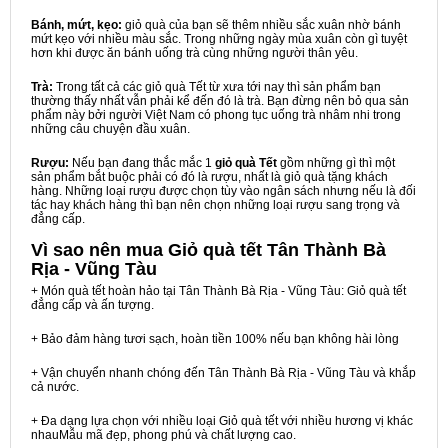
Bánh, mứt, kẹo:
giỏ quà của bạn sẽ thêm nhiều sắc xuân nhờ bánh
mứt kẹo với nhiều màu sắc. Trong những ngày mùa xuân còn gì tuyệt
hơn khi được ăn bánh uống trà cùng những người thân yêu.
Trà:
Trong tất cả các giỏ quà Tết từ xưa tới nay thì sản phẩm bạn
thường thấy nhất vẫn phải kể đến đó là trà. Bạn đừng nên bỏ qua sản
phẩm này bởi người Việt Nam có phong tục uống trà nhâm nhi trong
những câu chuyện đầu xuân.
Rượu:
Nếu bạn đang thắc mắc 1
giỏ quà Tết
gồm những gì thì một
sản phẩm bắt buộc phải có đó là rượu, nhất là giỏ quà tặng khách
hàng. Những loại rượu được chọn tùy vào ngân sách nhưng nếu là đối
tác hay khách hàng thì bạn nên chọn những loại rượu sang trọng và
đẳng cấp.
Vì sao nên mua
Giỏ quà tết Tân Thành Bà
Rịa - Vũng Tàu
+ Món quà tết hoàn hảo tại Tân Thành Bà Rịa - Vũng Tàu: Giỏ quà tết
đẳng cấp và ấn tượng.
+ Bảo đảm hàng tươi sạch, hoàn tiền 100% nếu bạn không hài lòng
+ Vận chuyển nhanh chóng đến Tân Thành Bà Rịa - Vũng Tàu và khắp
cả nước.
+ Đa dạng lựa chọn với nhiều loại Giỏ quà tết với nhiều hương vị khác
nhauMẫu mã đẹp, phong phú và chất lượng cao.