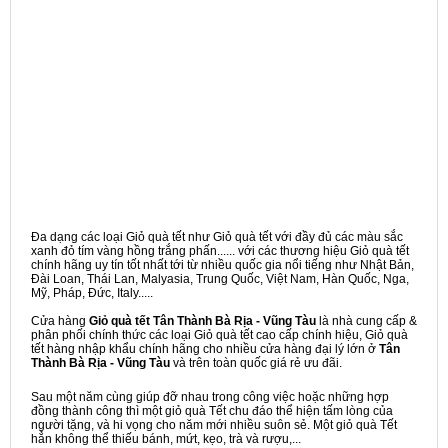
Đa dạng các loại Giỏ quà tết như Giỏ quà tết với đầy đủ các màu sắc
xanh đỏ tím vàng hồng trắng phấn...... với các thương hiệu Giỏ quà tết
chính hãng uy tín tốt nhất tới từ nhiều quốc gia nổi tiếng như Nhật Bản,
Đài Loan, Thái Lan, Malyasia, Trung Quốc, Việt Nam, Hàn Quốc, Nga,
Mỹ, Pháp, Đức, Italy.....
Cửa hàng
Giỏ quà tết Tân Thành Bà Rịa - Vũng Tàu
là nhà cung cấp &
phân phối chính thức các loại Giỏ quà tết cao cấp chính hiệu, Giỏ quà
tết hàng nhập khẩu chính hãng cho nhiều cửa hàng đại lý lớn ở
Tân
Thành Bà Rịa - Vũng Tàu
và trên toàn quốc giá rẻ ưu đãi.
Sau một năm cùng giúp đỡ nhau trong công việc hoặc những hợp
đồng thành công thì một giỏ quà Tết chu đáo thể hiện tấm lòng của
người tặng, và hi vọng cho năm mới nhiều suôn sẻ. Một giỏ quà Tết
hẳn không thể thiếu bánh, mứt, kẹo, trà và rượu,...