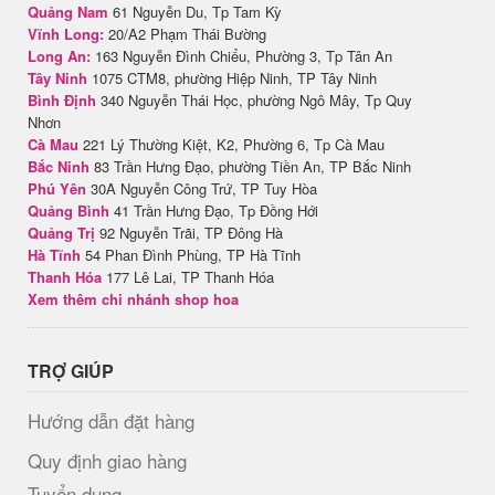
Quảng Nam
61 Nguyễn Du, Tp Tam Kỳ
Vĩnh Long:
20/A2 Phạm Thái Bường
Long An:
163 Nguyễn Đình Chiểu, Phường 3, Tp Tân An
Tây Ninh
1075 CTM8, phường Hiệp Ninh, TP Tây Ninh
Bình Định
340 Nguyễn Thái Học, phường Ngô Mây, Tp Quy
Nhơn
Cà Mau
221 Lý Thường Kiệt, K2, Phường 6, Tp Cà Mau
Bắc Ninh
83 Trần Hưng Đạo, phường Tiền An, TP Bắc Ninh
Phú Yên
30A Nguyễn Công Trứ, TP Tuy Hòa
Quảng Bình
41 Trần Hưng Đạo, Tp Đồng Hới
Quảng Trị
92 Nguyễn Trãi, TP Đông Hà
Hà Tĩnh
54 Phan Đình Phùng, TP Hà Tĩnh
Thanh Hóa
177 Lê Lai, TP Thanh Hóa
Xem thêm chi nhánh shop hoa
TRỢ GIÚP
Hướng dẫn đặt hàng
Quy định giao hàng
Tuyển dụng