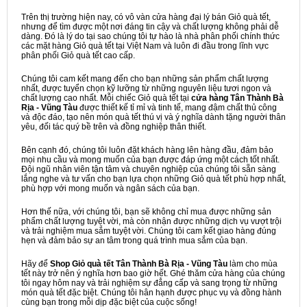
Trên thị trường hiện nay, có vô vàn cửa hàng đại lý bán Giỏ quà tết,
nhưng để tìm được một nơi đáng tin cậy và chất lượng không phải dễ
dàng. Đó là lý do tại sao chúng tôi tự hào là nhà phân phối chính thức
các mặt hàng Giỏ quà tết tại Việt Nam và luôn đi đầu trong lĩnh vực
phân phối Giỏ quà tết cao cấp.
Chúng tôi cam kết mang đến cho bạn những sản phẩm chất lượng
nhất, được tuyển chọn kỹ lưỡng từ những nguyên liệu tươi ngon và
chất lượng cao nhất. Mỗi chiếc Giỏ quà tết tại
cửa hàng Tân Thành Bà
Rịa - Vũng Tàu
được thiết kế tỉ mỉ và tinh tế, mang đậm chất thủ công
và độc đáo, tạo nên món quà tết thú vị và ý nghĩa dành tặng người thân
yêu, đối tác quý bề trên và đồng nghiệp thân thiết.
Bên cạnh đó, chúng tôi luôn đặt khách hàng lên hàng đầu, đảm bảo
mọi nhu cầu và mong muốn của bạn được đáp ứng một cách tốt nhất.
Đội ngũ nhân viên tận tâm và chuyên nghiệp của chúng tôi sẵn sàng
lắng nghe và tư vấn cho bạn lựa chọn những Giỏ quà tết phù hợp nhất,
phù hợp với mong muốn và ngân sách của bạn.
Hơn thế nữa, với chúng tôi, bạn sẽ không chỉ mua được những sản
phẩm chất lượng tuyệt vời, mà còn nhận được những dịch vụ vượt trội
và trải nghiệm mua sắm tuyệt vời. Chúng tôi cam kết giao hàng đúng
hẹn và đảm bảo sự an tâm trong quá trình mua sắm của bạn.
Hãy để
Shop Giỏ quà tết Tân Thành Bà Rịa - Vũng Tàu
làm cho mùa
tết này trở nên ý nghĩa hơn bao giờ hết. Ghé thăm cửa hàng của chúng
tôi ngay hôm nay và trải nghiệm sự đẳng cấp và sang trọng từ những
món quà tết đặc biệt. Chúng tôi hân hạnh được phục vụ và đồng hành
cùng bạn trong mỗi dịp đặc biệt của cuộc sống!