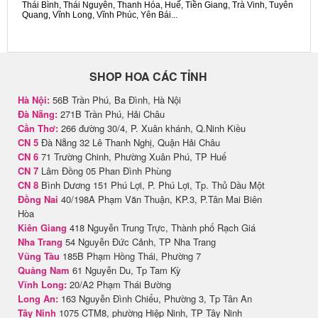
Thái Bình, Thái Nguyên, Thanh Hóa, Huế, Tiền Giang, Trà Vinh, Tuyên
Quang, Vĩnh Long, Vĩnh Phúc, Yên Bái...
SHOP HOA CÁC TỈNH
Hà Nội:
56B Trần Phú, Ba Đình, Hà Nội
Đà Nẵng:
271B Trần Phú, Hải Châu
Cần Thơ:
266 đường 30/4, P. Xuân khánh, Q.Ninh Kiều
CN 5
Đà Nẵng 32 Lê Thanh Nghị, Quận Hải Châu
CN 6
71 Trường Chinh, Phường Xuân Phú, TP Huế
CN 7
Lâm Đồng 05 Phan Đình Phùng
CN 8
Bình Dương 151 Phú Lợi, P. Phú Lợi, Tp. Thủ Dầu Một
Đồng Nai
40/198A Phạm Văn Thuận, KP.3, P.Tân Mai Biên
Hòa
Kiên Giang
418 Nguyễn Trung Trực, Thành phố Rạch Giá
Nha Trang
54 Nguyễn Đức Cảnh, TP Nha Trang
Vũng Tàu
185B Phạm Hồng Thái, Phường 7
Quảng Nam
61 Nguyễn Du, Tp Tam Kỳ
Vĩnh Long:
20/A2 Phạm Thái Bường
Long An:
163 Nguyễn Đình Chiểu, Phường 3, Tp Tân An
Tây Ninh
1075 CTM8, phường Hiệp Ninh, TP Tây Ninh