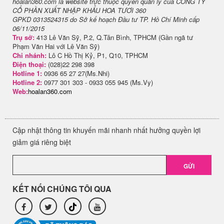
hoalan360.com là website trực thuộc quyền quản lý của CÔNG TY
CỔ PHẦN XUẤT NHẬP KHẨU HOA TƯƠI 360
GPKD 0313524315 do Sở kế hoạch Đầu tư TP. Hồ Chí Minh cấp
06/11/2015
Trụ sở:
413 Lê Văn Sỹ, P.2, Q.Tân Bình, TPHCM (Gần ngã tư
Phạm Văn Hai với Lê Văn Sỹ)
Chi nhánh:
Lô C Hồ Thị Kỷ, P1, Q10, TPHCM
Điện thoại:
(028)22 298 398
Hotline 1:
0936 65 27 27(Ms.Nhi)
Hotline 2:
0977 301 303 - 0933 055 945 (Ms.Vy)
Web:
hoalan360.com
Cập nhật thông tin khuyến mãi nhanh nhất hưởng quyền lợi
giảm giá riêng biệt
GỬI
KẾT NỐI CHÚNG TÔI QUA