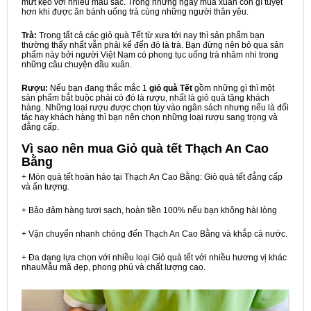
mứt kẹo với nhiều màu sắc. Trong những ngày mùa xuân còn gì tuyệt
hơn khi được ăn bánh uống trà cùng những người thân yêu.
Trà:
Trong tất cả các giỏ quà Tết từ xưa tới nay thì sản phẩm bạn
thường thấy nhất vẫn phải kể đến đó là trà. Bạn đừng nên bỏ qua sản
phẩm này bởi người Việt Nam có phong tục uống trà nhâm nhi trong
những câu chuyện đầu xuân.
Rượu:
Nếu bạn đang thắc mắc 1
giỏ quà Tết
gồm những gì thì một
sản phẩm bắt buộc phải có đó là rượu, nhất là giỏ quà tặng khách
hàng. Những loại rượu được chọn tùy vào ngân sách nhưng nếu là đối
tác hay khách hàng thì bạn nên chọn những loại rượu sang trọng và
đẳng cấp.
Vì sao nên mua
Giỏ quà tết Thạch An Cao
Bằng
+ Món quà tết hoàn hảo tại Thạch An Cao Bằng: Giỏ quà tết đẳng cấp
và ấn tượng.
+ Bảo đảm hàng tươi sạch, hoàn tiền 100% nếu bạn không hài lòng
+ Vận chuyển nhanh chóng đến Thạch An Cao Bằng và khắp cả nước.
+ Đa dạng lựa chọn với nhiều loại Giỏ quà tết với nhiều hương vị khác
nhauMẫu mã đẹp, phong phú và chất lượng cao.