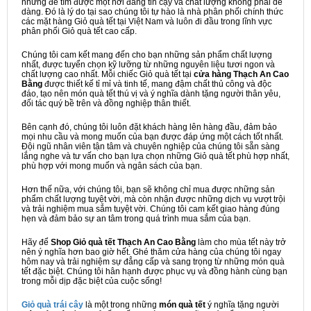
nhưng để tìm được một nơi đáng tin cậy và chất lượng không phải dễ
dàng. Đó là lý do tại sao chúng tôi tự hào là nhà phân phối chính thức
các mặt hàng Giỏ quà tết tại Việt Nam và luôn đi đầu trong lĩnh vực
phân phối Giỏ quà tết cao cấp.
Chúng tôi cam kết mang đến cho bạn những sản phẩm chất lượng
nhất, được tuyển chọn kỹ lưỡng từ những nguyên liệu tươi ngon và
chất lượng cao nhất. Mỗi chiếc Giỏ quà tết tại
cửa hàng Thạch An Cao
Bằng
được thiết kế tỉ mỉ và tinh tế, mang đậm chất thủ công và độc
đáo, tạo nên món quà tết thú vị và ý nghĩa dành tặng người thân yêu,
đối tác quý bề trên và đồng nghiệp thân thiết.
Bên cạnh đó, chúng tôi luôn đặt khách hàng lên hàng đầu, đảm bảo
mọi nhu cầu và mong muốn của bạn được đáp ứng một cách tốt nhất.
Đội ngũ nhân viên tận tâm và chuyên nghiệp của chúng tôi sẵn sàng
lắng nghe và tư vấn cho bạn lựa chọn những Giỏ quà tết phù hợp nhất,
phù hợp với mong muốn và ngân sách của bạn.
Hơn thế nữa, với chúng tôi, bạn sẽ không chỉ mua được những sản
phẩm chất lượng tuyệt vời, mà còn nhận được những dịch vụ vượt trội
và trải nghiệm mua sắm tuyệt vời. Chúng tôi cam kết giao hàng đúng
hẹn và đảm bảo sự an tâm trong quá trình mua sắm của bạn.
Hãy để
Shop Giỏ quà tết Thạch An Cao Bằng
làm cho mùa tết này trở
nên ý nghĩa hơn bao giờ hết. Ghé thăm cửa hàng của chúng tôi ngay
hôm nay và trải nghiệm sự đẳng cấp và sang trọng từ những món quà
tết đặc biệt. Chúng tôi hân hạnh được phục vụ và đồng hành cùng bạn
trong mỗi dịp đặc biệt của cuộc sống!
Giỏ quà trái cây
là một trong những
món quà tết
ý nghĩa tặng người