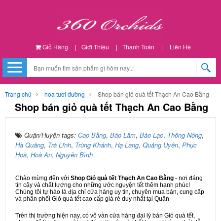
Giỏ Hàng
|
Giới Thiệu
|
Thanh Toán
|
Liên Hệ
Trang chủ
hoa tươi đường
Shop bán giỏ quà tết Thạch An Cao Bằng
Shop bán giỏ quà tết Thạch An Cao Bằng
Quận/Huyện tags:
Cao Bằng
,
Bảo Lâm
,
Bảo Lạc
,
Thông Nông
,
Hà Quảng
,
Trà Lĩnh
,
Trùng Khánh
,
Hạ Lang
,
Quảng Uyên
,
Phục
Hoà
,
Hoà An
,
Nguyên Bình
Chào mừng đến với
Shop Giỏ quà tết Thạch An Cao Bằng
- nơi đáng
tin cậy và chất lượng cho những ước nguyện tết thêm hạnh phúc!
Chúng tôi tự hào là địa chỉ cửa hàng uy tín, chuyên mua bán, cung cấp
và phân phối Giỏ quà tết cao cấp giá rẻ duy nhất tại Quận
Trên thị trường hiện nay, có vô vàn cửa hàng đại lý bán Giỏ quà tết,