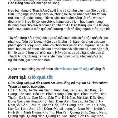
Cao Bằng
cam kết làm bạn hài lòng.
Nếu bạn đang ở
Thạch An Cao Bằng
và có nhu cầu mua Giỏ quà tết,
Bạn đừng ngại khoảng cách xa, chúng tôi sẽ cử nhân viên trở tới tận
nơi cho quý khách hàng. Tất cả các sản phẩm đăng tải trên website
đều là hình thực tế, có tem chống hàng giả và tem bảo hành mang
thương hiệu
Giỏ quà tết cao cấp Thạch An Cao Bằng
. giỏ quà tết đẹp
nhất 2023 luôn là món quà chất lượng nhất để tặng người thân, bạn bè
Tùy vào từng đối tượng mà bạn có thể chọn một chiếc hộp quà tết cho
phù hợp. Nếu đối tượng nhận quà là phụ nữ, bạn nên chọn các sản
phẩm
giỏ trái cây
, rượu nhẹ, có chocolate và đồ khô. Ngược lại nếu là
nam, bạn có thể chọn các loại rượu mạnh và các loại trà, cafe đặc biệt,
tinh tế và phù hợp với phái nam. Hãy đến ngay cửa hàng giỏ quà tết
Thạch An Cao Bằng gần nhất để mua ngay giỏ quà tết tặng đối tác
người thân, gia đình nha bạn
Ngoài ra, bạn cũng có thể chọn các
mẫu hoa lan hồ điệp
để tặng tết
Xem tại:
G
iỏ quà tết
Cửa hàng Giỏ quà tết Thạch An Cao Bằng có mặt tại 64 Tỉnh/Thành
Trong cả nước bao gồm:
Hồ Chí Minh, Hà Nội, An Giang, Vũng Tàu, Bạc Liêu, Bắc Kạn, Bắc
Giang, Bắc Ninh, Bến Tre, Bình Dương, Bình Định, Bình Phước, Bình
Thuận, Cà Mau, Cao Bằng, Cần Thơ, Đà Nẵng, Đắk Lắk, Đắk Nông,
Đồng Nai, Biên Hòa, Đồng Tháp, Điện Biên, Gia Lai, Hà Giang, Hà
Nam,Sài Gòn, TPHCM, Khánh Hòa, Kiên Giang, Kon Tum, Lai Châu,
Lào Cai, Lạng Sơn, Lâm Đồng, Đà Lạt, Long An, Nam Định, Nghệ An,
Ninh Bình, Ninh Thuận, Phú Thọ, Phú Yên, Quảng Bình, Quảng Nam,
Quảng Ngãi, Quảng Ninh, Quảng Trị, Sóc Trăng, Sơn La, Tây Ninh,