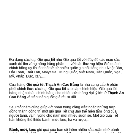
Đa dạng các loại Giỏ quà tết như Giỏ quà tết với đầy đủ các màu sắc
xanh đỏ tím vàng hồng trắng phấn...... với các thương hiệu Giỏ quà tết
chính hãng uy tín tốt nhất tới từ nhiều quốc gia nổi tiếng như Nhật Bản,
Đài Loan, Thái Lan, Malyasia, Trung Quốc, Việt Nam, Hàn Quốc, Nga,
Mỹ, Pháp, Đức, Italy.....
Cửa hàng
Giỏ quà tết Thạch An Cao Bằng
là nhà cung cấp & phân
phối chính thức các loại Giỏ quà tết cao cấp chính hiệu, Giỏ quà tết
hàng nhập khẩu chính hãng cho nhiều cửa hàng đại lý lớn ở
Thạch An
Cao Bằng
và trên toàn quốc giá rẻ ưu đãi.
Sau một năm cùng giúp đỡ nhau trong công việc hoặc những hợp
đồng thành công thì một giỏ quà Tết chu đáo thể hiện tấm lòng của
người tặng, và hi vọng cho năm mới nhiều suôn sẻ. Một giỏ quà Tết
hẳn không thể thiếu bánh, mứt, kẹo, trà và rượu,...
Bánh, mứt, kẹo:
giỏ quà của bạn sẽ thêm nhiều sắc xuân nhờ bánh