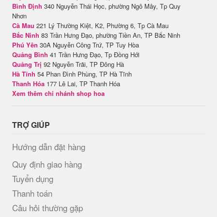
Bình Định
340 Nguyễn Thái Học, phường Ngô Mây, Tp Quy
Nhơn
Cà Mau
221 Lý Thường Kiệt, K2, Phường 6, Tp Cà Mau
Bắc Ninh
83 Trần Hưng Đạo, phường Tiền An, TP Bắc Ninh
Phú Yên
30A Nguyễn Công Trứ, TP Tuy Hòa
Quảng Bình
41 Trần Hưng Đạo, Tp Đồng Hới
Quảng Trị
92 Nguyễn Trãi, TP Đông Hà
Hà Tĩnh
54 Phan Đình Phùng, TP Hà Tĩnh
Thanh Hóa
177 Lê Lai, TP Thanh Hóa
Xem thêm chi nhánh shop hoa
TRỢ GIÚP
Hướng dẫn đặt hàng
Quy định giao hàng
Tuyển dụng
Thanh toán
Câu hỏi thường gặp