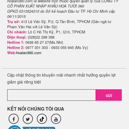
hoalan360.com là website trực thuộc quyền quản lý của CÔNG TY
CỔ PHẦN XUẤT NHẬP KHẨU HOA TƯƠI 360
GPKD 0313524315 do Sở kế hoạch Đầu tư TP. Hồ Chí Minh cấp
06/11/2015
Trụ sở:
413 Lê Văn Sỹ, P.2, Q.Tân Bình, TPHCM (Gần ngã tư
Phạm Văn Hai với Lê Văn Sỹ)
Chi nhánh:
Lô C Hồ Thị Kỷ, P1, Q10, TPHCM
Điện thoại:
(028)22 298 398
Hotline 1:
0936 65 27 27(Ms.Nhi)
Hotline 2:
0977 301 303 - 0933 055 945 (Ms.Vy)
Web:
hoalan360.com
Cập nhật thông tin khuyến mãi nhanh nhất hưởng quyền lợi
giảm giá riêng biệt
GỬI
KẾT NỐI CHÚNG TÔI QUA