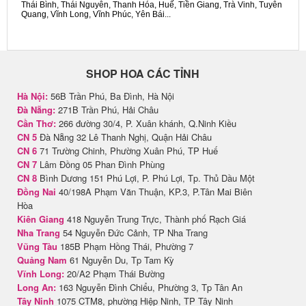
Thái Bình, Thái Nguyên, Thanh Hóa, Huế, Tiền Giang, Trà Vinh, Tuyên
Quang, Vĩnh Long, Vĩnh Phúc, Yên Bái...
SHOP HOA CÁC TỈNH
Hà Nội:
56B Trần Phú, Ba Đình, Hà Nội
Đà Nẵng:
271B Trần Phú, Hải Châu
Cần Thơ:
266 đường 30/4, P. Xuân khánh, Q.Ninh Kiều
CN 5
Đà Nẵng 32 Lê Thanh Nghị, Quận Hải Châu
CN 6
71 Trường Chinh, Phường Xuân Phú, TP Huế
CN 7
Lâm Đồng 05 Phan Đình Phùng
CN 8
Bình Dương 151 Phú Lợi, P. Phú Lợi, Tp. Thủ Dầu Một
Đồng Nai
40/198A Phạm Văn Thuận, KP.3, P.Tân Mai Biên
Hòa
Kiên Giang
418 Nguyễn Trung Trực, Thành phố Rạch Giá
Nha Trang
54 Nguyễn Đức Cảnh, TP Nha Trang
Vũng Tàu
185B Phạm Hồng Thái, Phường 7
Quảng Nam
61 Nguyễn Du, Tp Tam Kỳ
Vĩnh Long:
20/A2 Phạm Thái Bường
Long An:
163 Nguyễn Đình Chiểu, Phường 3, Tp Tân An
Tây Ninh
1075 CTM8, phường Hiệp Ninh, TP Tây Ninh