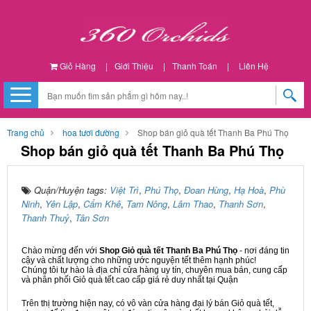
Giỏ Hàng
|
Giới Thiệu
|
Thanh Toán
|
Liên Hệ
Trang chủ
hoa tươi đường
Shop bán giỏ quà tết Thanh Ba Phú Thọ
Shop bán giỏ quà tết Thanh Ba Phú Thọ
Quận/Huyện tags:
Việt Trì
,
Phú Thọ
,
Đoan Hùng
,
Hạ Hoà
,
Phù
Ninh
,
Yên Lập
,
Cẩm Khê
,
Tam Nông
,
Lâm Thao
,
Thanh Sơn
,
Thanh Thuỷ
,
Tân Sơn
Chào mừng đến với
Shop Giỏ quà tết Thanh Ba Phú Thọ
- nơi đáng tin
cậy và chất lượng cho những ước nguyện tết thêm hạnh phúc!
Chúng tôi tự hào là địa chỉ cửa hàng uy tín, chuyên mua bán, cung cấp
và phân phối Giỏ quà tết cao cấp giá rẻ duy nhất tại Quận
Trên thị trường hiện nay, có vô vàn cửa hàng đại lý bán Giỏ quà tết,