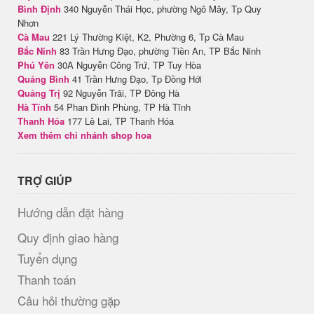
Bình Định
340 Nguyễn Thái Học, phường Ngô Mây, Tp Quy
Nhơn
Cà Mau
221 Lý Thường Kiệt, K2, Phường 6, Tp Cà Mau
Bắc Ninh
83 Trần Hưng Đạo, phường Tiền An, TP Bắc Ninh
Phú Yên
30A Nguyễn Công Trứ, TP Tuy Hòa
Quảng Bình
41 Trần Hưng Đạo, Tp Đồng Hới
Quảng Trị
92 Nguyễn Trãi, TP Đông Hà
Hà Tĩnh
54 Phan Đình Phùng, TP Hà Tĩnh
Thanh Hóa
177 Lê Lai, TP Thanh Hóa
Xem thêm chi nhánh shop hoa
TRỢ GIÚP
Hướng dẫn đặt hàng
Quy định giao hàng
Tuyển dụng
Thanh toán
Câu hỏi thường gặp