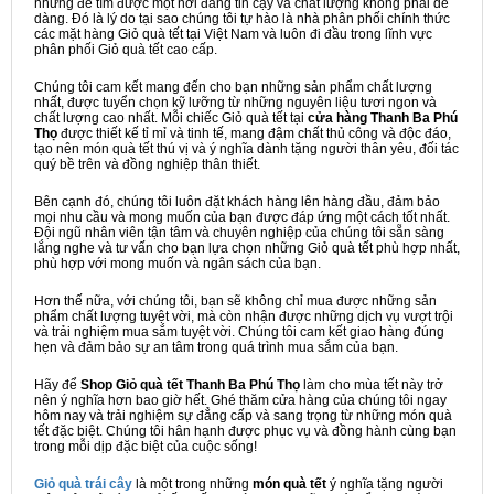
nhưng để tìm được một nơi đáng tin cậy và chất lượng không phải dễ
dàng. Đó là lý do tại sao chúng tôi tự hào là nhà phân phối chính thức
các mặt hàng Giỏ quà tết tại Việt Nam và luôn đi đầu trong lĩnh vực
phân phối Giỏ quà tết cao cấp.
Chúng tôi cam kết mang đến cho bạn những sản phẩm chất lượng
nhất, được tuyển chọn kỹ lưỡng từ những nguyên liệu tươi ngon và
chất lượng cao nhất. Mỗi chiếc Giỏ quà tết tại
cửa hàng Thanh Ba Phú
Thọ
được thiết kế tỉ mỉ và tinh tế, mang đậm chất thủ công và độc đáo,
tạo nên món quà tết thú vị và ý nghĩa dành tặng người thân yêu, đối tác
quý bề trên và đồng nghiệp thân thiết.
Bên cạnh đó, chúng tôi luôn đặt khách hàng lên hàng đầu, đảm bảo
mọi nhu cầu và mong muốn của bạn được đáp ứng một cách tốt nhất.
Đội ngũ nhân viên tận tâm và chuyên nghiệp của chúng tôi sẵn sàng
lắng nghe và tư vấn cho bạn lựa chọn những Giỏ quà tết phù hợp nhất,
phù hợp với mong muốn và ngân sách của bạn.
Hơn thế nữa, với chúng tôi, bạn sẽ không chỉ mua được những sản
phẩm chất lượng tuyệt vời, mà còn nhận được những dịch vụ vượt trội
và trải nghiệm mua sắm tuyệt vời. Chúng tôi cam kết giao hàng đúng
hẹn và đảm bảo sự an tâm trong quá trình mua sắm của bạn.
Hãy để
Shop Giỏ quà tết Thanh Ba Phú Thọ
làm cho mùa tết này trở
nên ý nghĩa hơn bao giờ hết. Ghé thăm cửa hàng của chúng tôi ngay
hôm nay và trải nghiệm sự đẳng cấp và sang trọng từ những món quà
tết đặc biệt. Chúng tôi hân hạnh được phục vụ và đồng hành cùng bạn
trong mỗi dịp đặc biệt của cuộc sống!
Giỏ quà trái cây
là một trong những
món quà tết
ý nghĩa tặng người