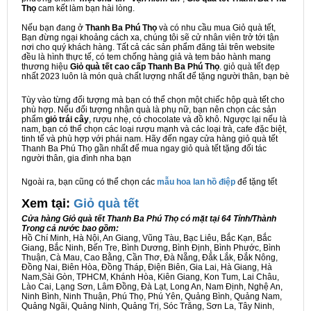
Thọ
cam kết làm bạn hài lòng.
Nếu bạn đang ở
Thanh Ba Phú Thọ
và có nhu cầu mua Giỏ quà tết,
Bạn đừng ngại khoảng cách xa, chúng tôi sẽ cử nhân viên trở tới tận
nơi cho quý khách hàng. Tất cả các sản phẩm đăng tải trên website
đều là hình thực tế, có tem chống hàng giả và tem bảo hành mang
thương hiệu
Giỏ quà tết cao cấp Thanh Ba Phú Thọ
. giỏ quà tết đẹp
nhất 2023 luôn là món quà chất lượng nhất để tặng người thân, bạn bè
Tùy vào từng đối tượng mà bạn có thể chọn một chiếc hộp quà tết cho
phù hợp. Nếu đối tượng nhận quà là phụ nữ, bạn nên chọn các sản
phẩm
giỏ trái cây
, rượu nhẹ, có chocolate và đồ khô. Ngược lại nếu là
nam, bạn có thể chọn các loại rượu mạnh và các loại trà, cafe đặc biệt,
tinh tế và phù hợp với phái nam. Hãy đến ngay cửa hàng giỏ quà tết
Thanh Ba Phú Thọ gần nhất để mua ngay giỏ quà tết tặng đối tác
người thân, gia đình nha bạn
Ngoài ra, bạn cũng có thể chọn các
mẫu hoa lan hồ điệp
để tặng tết
Xem tại:
G
iỏ quà tết
Cửa hàng Giỏ quà tết Thanh Ba Phú Thọ có mặt tại 64 Tỉnh/Thành
Trong cả nước bao gồm:
Hồ Chí Minh, Hà Nội, An Giang, Vũng Tàu, Bạc Liêu, Bắc Kạn, Bắc
Giang, Bắc Ninh, Bến Tre, Bình Dương, Bình Định, Bình Phước, Bình
Thuận, Cà Mau, Cao Bằng, Cần Thơ, Đà Nẵng, Đắk Lắk, Đắk Nông,
Đồng Nai, Biên Hòa, Đồng Tháp, Điện Biên, Gia Lai, Hà Giang, Hà
Nam,Sài Gòn, TPHCM, Khánh Hòa, Kiên Giang, Kon Tum, Lai Châu,
Lào Cai, Lạng Sơn, Lâm Đồng, Đà Lạt, Long An, Nam Định, Nghệ An,
Ninh Bình, Ninh Thuận, Phú Thọ, Phú Yên, Quảng Bình, Quảng Nam,
Quảng Ngãi, Quảng Ninh, Quảng Trị, Sóc Trăng, Sơn La, Tây Ninh,