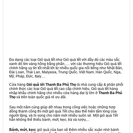
Đa dạng các loại Giỏ quà tết như Giỏ quà tết với đầy đủ các màu sắc
xanh đỏ tím vàng hồng trắng phấn...... với các thương hiệu Giỏ quà tết
chính hãng uy tín tốt nhất tới từ nhiều quốc gia nổi tiếng như Nhật Bản,
Đài Loan, Thái Lan, Malyasia, Trung Quốc, Việt Nam, Hàn Quốc, Nga,
Mỹ, Pháp, Đức, Italy.....
Cửa hàng
Giỏ quà tết Thanh Ba Phú Thọ
là nhà cung cấp & phân phối
chính thức các loại Giỏ quà tết cao cấp chính hiệu, Giỏ quà tết hàng
nhập khẩu chính hãng cho nhiều cửa hàng đại lý lớn ở
Thanh Ba Phú
Thọ
và trên toàn quốc giá rẻ ưu đãi.
Sau một năm cùng giúp đỡ nhau trong công việc hoặc những hợp
đồng thành công thì một giỏ quà Tết chu đáo thể hiện tấm lòng của
người tặng, và hi vọng cho năm mới nhiều suôn sẻ. Một giỏ quà Tết
hẳn không thể thiếu bánh, mứt, kẹo, trà và rượu,...
Bánh, mứt, kẹo:
giỏ quà của bạn sẽ thêm nhiều sắc xuân nhờ bánh