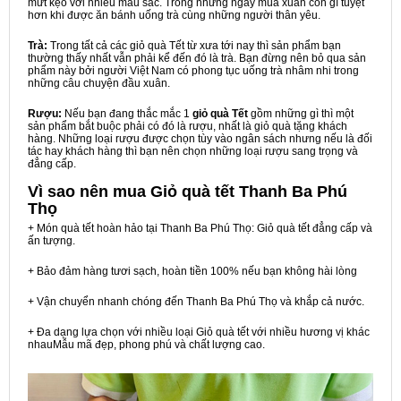
mứt kẹo với nhiều màu sắc. Trong những ngày mùa xuân còn gì tuyệt
hơn khi được ăn bánh uống trà cùng những người thân yêu.
Trà:
Trong tất cả các giỏ quà Tết từ xưa tới nay thì sản phẩm bạn
thường thấy nhất vẫn phải kể đến đó là trà. Bạn đừng nên bỏ qua sản
phẩm này bởi người Việt Nam có phong tục uống trà nhâm nhi trong
những câu chuyện đầu xuân.
Rượu:
Nếu bạn đang thắc mắc 1
giỏ quà Tết
gồm những gì thì một
sản phẩm bắt buộc phải có đó là rượu, nhất là giỏ quà tặng khách
hàng. Những loại rượu được chọn tùy vào ngân sách nhưng nếu là đối
tác hay khách hàng thì bạn nên chọn những loại rượu sang trọng và
đẳng cấp.
Vì sao nên mua
Giỏ quà tết Thanh Ba Phú
Thọ
+ Món quà tết hoàn hảo tại Thanh Ba Phú Thọ: Giỏ quà tết đẳng cấp và
ấn tượng.
+ Bảo đảm hàng tươi sạch, hoàn tiền 100% nếu bạn không hài lòng
+ Vận chuyển nhanh chóng đến Thanh Ba Phú Thọ và khắp cả nước.
+ Đa dạng lựa chọn với nhiều loại Giỏ quà tết với nhiều hương vị khác
nhauMẫu mã đẹp, phong phú và chất lượng cao.