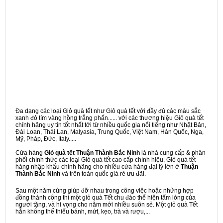
Đa dạng các loại Giỏ quà tết như Giỏ quà tết với đầy đủ các màu sắc
xanh đỏ tím vàng hồng trắng phấn...... với các thương hiệu Giỏ quà tết
chính hãng uy tín tốt nhất tới từ nhiều quốc gia nổi tiếng như Nhật Bản,
Đài Loan, Thái Lan, Malyasia, Trung Quốc, Việt Nam, Hàn Quốc, Nga,
Mỹ, Pháp, Đức, Italy.....
Cửa hàng
Giỏ quà tết Thuận Thành Bắc Ninh
là nhà cung cấp & phân
phối chính thức các loại Giỏ quà tết cao cấp chính hiệu, Giỏ quà tết
hàng nhập khẩu chính hãng cho nhiều cửa hàng đại lý lớn ở
Thuận
Thành Bắc Ninh
và trên toàn quốc giá rẻ ưu đãi.
Sau một năm cùng giúp đỡ nhau trong công việc hoặc những hợp
đồng thành công thì một giỏ quà Tết chu đáo thể hiện tấm lòng của
người tặng, và hi vọng cho năm mới nhiều suôn sẻ. Một giỏ quà Tết
hẳn không thể thiếu bánh, mứt, kẹo, trà và rượu,...