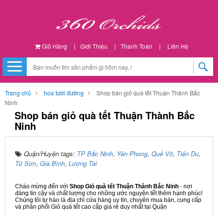
Giỏ Hàng
|
Giới Thiệu
|
Thanh Toán
|
Liên Hệ
Trang chủ
hoa tươi đường
Shop bán giỏ quà tết Thuận Thành Bắc
Ninh
Shop bán giỏ quà tết Thuận Thành Bắc
Ninh
Quận/Huyện tags:
TP Bắc Ninh
,
Yên Phong
,
Quế Võ
,
Tiên Du
,
Từ Sơn
,
Gia Bình
,
Lương Tài
Chào mừng đến với
Shop Giỏ quà tết Thuận Thành Bắc Ninh
- nơi
đáng tin cậy và chất lượng cho những ước nguyện tết thêm hạnh phúc!
Chúng tôi tự hào là địa chỉ cửa hàng uy tín, chuyên mua bán, cung cấp
và phân phối Giỏ quà tết cao cấp giá rẻ duy nhất tại Quận