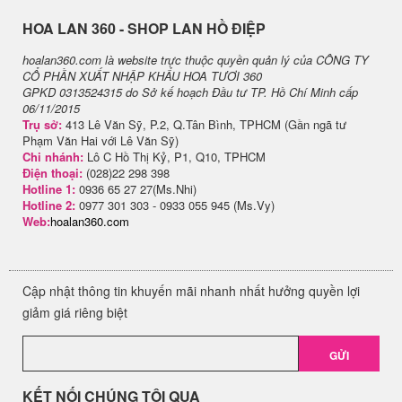
H​OA LAN 360 - SHOP LAN HỒ ĐIỆP
hoalan360.com là website trực thuộc quyền quản lý của CÔNG TY
CỔ PHẦN XUẤT NHẬP KHẨU HOA TƯƠI 360
GPKD 0313524315 do Sở kế hoạch Đầu tư TP. Hồ Chí Minh cấp
06/11/2015
Trụ sở:
413 Lê Văn Sỹ, P.2, Q.Tân Bình, TPHCM (Gần ngã tư
Phạm Văn Hai với Lê Văn Sỹ)
Chi nhánh:
Lô C Hồ Thị Kỷ, P1, Q10, TPHCM
Điện thoại:
(028)22 298 398
Hotline 1:
0936 65 27 27(Ms.Nhi)
Hotline 2:
0977 301 303 - 0933 055 945 (Ms.Vy)
Web:
hoalan360.com
Cập nhật thông tin khuyến mãi nhanh nhất hưởng quyền lợi
giảm giá riêng biệt
GỬI
KẾT NỐI CHÚNG TÔI QUA