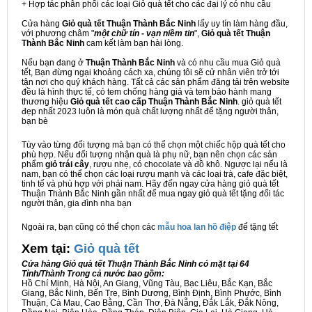
+ Hợp tác phân phối các loại Giỏ quà tết cho các đại lý có nhu cầu
Cửa hàng
Giỏ quà tết Thuận Thành Bắc Ninh
lấy uy tín làm hàng đầu,
với phương châm "
một chữ tín - vạn niềm tin
",
Giỏ quà tết Thuận
Thành Bắc Ninh
cam kết làm bạn hài lòng.
Nếu bạn đang ở
Thuận Thành Bắc Ninh
và có nhu cầu mua Giỏ quà
tết, Bạn đừng ngại khoảng cách xa, chúng tôi sẽ cử nhân viên trở tới
tận nơi cho quý khách hàng. Tất cả các sản phẩm đăng tải trên website
đều là hình thực tế, có tem chống hàng giả và tem bảo hành mang
thương hiệu
Giỏ quà tết cao cấp Thuận Thành Bắc Ninh
. giỏ quà tết
đẹp nhất 2023 luôn là món quà chất lượng nhất để tặng người thân,
bạn bè
Tùy vào từng đối tượng mà bạn có thể chọn một chiếc hộp quà tết cho
phù hợp. Nếu đối tượng nhận quà là phụ nữ, bạn nên chọn các sản
phẩm
giỏ trái cây
, rượu nhẹ, có chocolate và đồ khô. Ngược lại nếu là
nam, bạn có thể chọn các loại rượu mạnh và các loại trà, cafe đặc biệt,
tinh tế và phù hợp với phái nam. Hãy đến ngay cửa hàng giỏ quà tết
Thuận Thành Bắc Ninh gần nhất để mua ngay giỏ quà tết tặng đối tác
người thân, gia đình nha bạn
Ngoài ra, bạn cũng có thể chọn các
mẫu hoa lan hồ điệp
để tặng tết
Xem tại:
G
iỏ quà tết
Cửa hàng Giỏ quà tết Thuận Thành Bắc Ninh có mặt tại 64
Tỉnh/Thành Trong cả nước bao gồm:
Hồ Chí Minh, Hà Nội, An Giang, Vũng Tàu, Bạc Liêu, Bắc Kạn, Bắc
Giang, Bắc Ninh, Bến Tre, Bình Dương, Bình Định, Bình Phước, Bình
Thuận, Cà Mau, Cao Bằng, Cần Thơ, Đà Nẵng, Đắk Lắk, Đắk Nông,