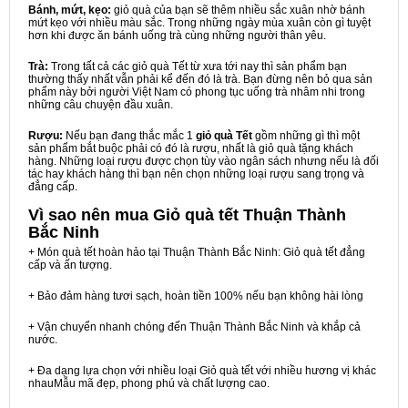
Bánh, mứt, kẹo:
giỏ quà của bạn sẽ thêm nhiều sắc xuân nhờ bánh
mứt kẹo với nhiều màu sắc. Trong những ngày mùa xuân còn gì tuyệt
hơn khi được ăn bánh uống trà cùng những người thân yêu.
Trà:
Trong tất cả các giỏ quà Tết từ xưa tới nay thì sản phẩm bạn
thường thấy nhất vẫn phải kể đến đó là trà. Bạn đừng nên bỏ qua sản
phẩm này bởi người Việt Nam có phong tục uống trà nhâm nhi trong
những câu chuyện đầu xuân.
Rượu:
Nếu bạn đang thắc mắc 1
giỏ quà Tết
gồm những gì thì một
sản phẩm bắt buộc phải có đó là rượu, nhất là giỏ quà tặng khách
hàng. Những loại rượu được chọn tùy vào ngân sách nhưng nếu là đối
tác hay khách hàng thì bạn nên chọn những loại rượu sang trọng và
đẳng cấp.
Vì sao nên mua
Giỏ quà tết Thuận Thành
Bắc Ninh
+ Món quà tết hoàn hảo tại Thuận Thành Bắc Ninh: Giỏ quà tết đẳng
cấp và ấn tượng.
+ Bảo đảm hàng tươi sạch, hoàn tiền 100% nếu bạn không hài lòng
+ Vận chuyển nhanh chóng đến Thuận Thành Bắc Ninh và khắp cả
nước.
+ Đa dạng lựa chọn với nhiều loại Giỏ quà tết với nhiều hương vị khác
nhauMẫu mã đẹp, phong phú và chất lượng cao.