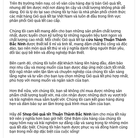
Trên thị trường hiện nay, có vô vàn cửa hàng đại lý bán Giỏ quà tết,
nhưng để tìm được một nơi đáng tin cậy và chất lượng không phải dễ
dàng. Đó là lý do tại sao chúng tôi tự hào là nhà phân phối chính thức
các mặt hàng Giỏ quà tết tại Việt Nam và luôn đi đầu trong lĩnh vực
phân phối Giỏ quà tết cao cấp.
Chúng tôi cam kết mang đến cho bạn những sản phẩm chất lượng
nhất, được tuyển chọn kỹ lưỡng từ những nguyên liệu tươi ngon và
chất lượng cao nhất. Mỗi chiếc Giỏ quà tết tại
cửa hàng Thuận Thành
Bắc Ninh
được thiết kế tỉ mỉ và tinh tế, mang đậm chất thủ công và độc
đáo, tạo nên món quà tết thú vị và ý nghĩa dành tặng người thân yêu,
đối tác quý bề trên và đồng nghiệp thân thiết.
Bên cạnh đó, chúng tôi luôn đặt khách hàng lên hàng đầu, đảm bảo
mọi nhu cầu và mong muốn của bạn được đáp ứng một cách tốt nhất.
Đội ngũ nhân viên tận tâm và chuyên nghiệp của chúng tôi sẵn sàng
lắng nghe và tư vấn cho bạn lựa chọn những Giỏ quà tết phù hợp nhất,
phù hợp với mong muốn và ngân sách của bạn.
Hơn thế nữa, với chúng tôi, bạn sẽ không chỉ mua được những sản
phẩm chất lượng tuyệt vời, mà còn nhận được những dịch vụ vượt trội
và trải nghiệm mua sắm tuyệt vời. Chúng tôi cam kết giao hàng đúng
hẹn và đảm bảo sự an tâm trong quá trình mua sắm của bạn.
Hãy để
Shop Giỏ quà tết Thuận Thành Bắc Ninh
làm cho mùa tết này
trở nên ý nghĩa hơn bao giờ hết. Ghé thăm cửa hàng của chúng tôi
ngay hôm nay và trải nghiệm sự đẳng cấp và sang trọng từ những món
quà tết đặc biệt. Chúng tôi hân hạnh được phục vụ và đồng hành cùng
bạn trong mỗi dịp đặc biệt của cuộc sống!