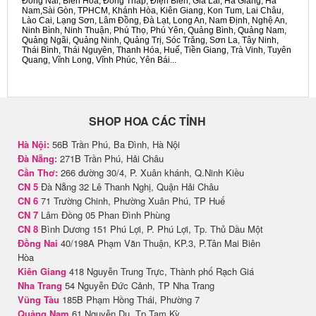
Đồng Nai, Biên Hòa, Đồng Tháp, Điện Biên, Gia Lai, Hà Giang, Hà
Nam,Sài Gòn, TPHCM, Khánh Hòa, Kiên Giang, Kon Tum, Lai Châu,
Lào Cai, Lạng Sơn, Lâm Đồng, Đà Lạt, Long An, Nam Định, Nghệ An,
Ninh Bình, Ninh Thuận, Phú Thọ, Phú Yên, Quảng Bình, Quảng Nam,
Quảng Ngãi, Quảng Ninh, Quảng Trị, Sóc Trăng, Sơn La, Tây Ninh,
Thái Bình, Thái Nguyên, Thanh Hóa, Huế, Tiền Giang, Trà Vinh, Tuyên
Quang, Vĩnh Long, Vĩnh Phúc, Yên Bái...
SHOP HOA CÁC TỈNH
Hà Nội:
56B Trần Phú, Ba Đình, Hà Nội
Đà Nẵng:
271B Trần Phú, Hải Châu
Cần Thơ:
266 đường 30/4, P. Xuân khánh, Q.Ninh Kiều
CN 5
Đà Nẵng 32 Lê Thanh Nghị, Quận Hải Châu
CN 6
71 Trường Chinh, Phường Xuân Phú, TP Huế
CN 7
Lâm Đồng 05 Phan Đình Phùng
CN 8
Bình Dương 151 Phú Lợi, P. Phú Lợi, Tp. Thủ Dầu Một
Đồng Nai
40/198A Phạm Văn Thuận, KP.3, P.Tân Mai Biên
Hòa
Kiên Giang
418 Nguyễn Trung Trực, Thành phố Rạch Giá
Nha Trang
54 Nguyễn Đức Cảnh, TP Nha Trang
Vũng Tàu
185B Phạm Hồng Thái, Phường 7
Quảng Nam
61 Nguyễn Du, Tp Tam Kỳ