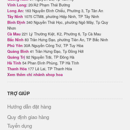
Vĩnh Long:
20/A2 Phạm Thái Bường
Long An:
163 Nguyễn Đình Chiểu, Phường 3, Tp Tân An
Tây Ninh
1075 CTM8, phường Hiệp Ninh, TP Tây Ninh
Bình Định
340 Nguyễn Thái Học, phường Ngô Mây, Tp Quy
Nhơn
Cà Mau
221 Lý Thường Kiệt, K2, Phường 6, Tp Cà Mau
Bắc Ninh
83 Trần Hưng Đạo, phường Tiền An, TP Bắc Ninh
Phú Yên
30A Nguyễn Công Trứ, TP Tuy Hòa
Quảng Bình
41 Trần Hưng Đạo, Tp Đồng Hới
Quảng Trị
92 Nguyễn Trãi, TP Đông Hà
Hà Tĩnh
54 Phan Đình Phùng, TP Hà Tĩnh
Thanh Hóa
177 Lê Lai, TP Thanh Hóa
Xem thêm chi nhánh shop hoa
TRỢ GIÚP
Hướng dẫn đặt hàng
Quy định giao hàng
Tuyển dụng