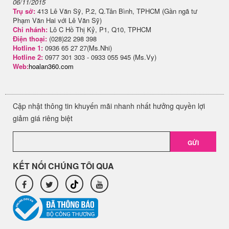
06/11/2015
Trụ sở:
413 Lê Văn Sỹ, P.2, Q.Tân Bình, TPHCM (Gần ngã tư
Phạm Văn Hai với Lê Văn Sỹ)
Chi nhánh:
Lô C Hồ Thị Kỷ, P1, Q10, TPHCM
Điện thoại:
(028)22 298 398
Hotline 1:
0936 65 27 27(Ms.Nhi)
Hotline 2:
0977 301 303 - 0933 055 945 (Ms.Vy)
Web:
hoalan360.com
Cập nhật thông tin khuyến mãi nhanh nhất hưởng quyền lợi
giảm giá riêng biệt
GỬI
KẾT NỐI CHÚNG TÔI QUA