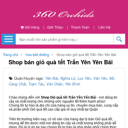
Giỏ Hàng
|
Giới Thiệu
|
Thanh Toán
|
Liên Hệ
Trang chủ
hoa tươi đường
Shop bán giỏ quà tết Trấn Yên Yên Bái
Shop bán giỏ quà tết Trấn Yên Yên Bái
Quận/Huyện tags:
Yên Bái
,
Nghĩa Lộ
,
Lục Yên
,
Văn Yên
,
Mù
Cang Chải
,
Trạm Tấu
,
Văn Chấn
,
Yên Bình
Chào mừng đến với
Shop Giỏ quà tết Trấn Yên Yên Bái
- nơi đáng tin
cậy và chất lượng cho những ước nguyện tết thêm hạnh phúc!
Chúng tôi tự hào là địa chỉ cửa hàng uy tín, chuyên mua bán, cung cấp
và phân phối Giỏ quà tết cao cấp giá rẻ duy nhất tại Quận
Trên thị trường hiện nay, có vô vàn cửa hàng đại lý bán Giỏ quà tết,
nhưng để tìm được một nơi đáng tin cậy và chất lượng không phải dễ
dàng. Đó là lý do tại sao chúng tôi tự hào là nhà phân phối chính thức