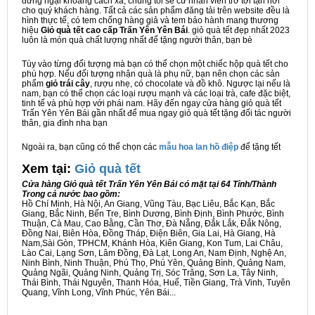
đừng ngại khoảng cách xa, chúng tôi sẽ cử nhân viên trở tới tận nơi
cho quý khách hàng. Tất cả các sản phẩm đăng tải trên website đều là
hình thực tế, có tem chống hàng giả và tem bảo hành mang thương
hiệu
Giỏ quà tết cao cấp Trấn Yên Yên Bái
. giỏ quà tết đẹp nhất 2023
luôn là món quà chất lượng nhất để tặng người thân, bạn bè
Tùy vào từng đối tượng mà bạn có thể chọn một chiếc hộp quà tết cho
phù hợp. Nếu đối tượng nhận quà là phụ nữ, bạn nên chọn các sản
phẩm
giỏ trái cây
, rượu nhẹ, có chocolate và đồ khô. Ngược lại nếu là
nam, bạn có thể chọn các loại rượu mạnh và các loại trà, cafe đặc biệt,
tinh tế và phù hợp với phái nam. Hãy đến ngay cửa hàng giỏ quà tết
Trấn Yên Yên Bái gần nhất để mua ngay giỏ quà tết tặng đối tác người
thân, gia đình nha bạn
Ngoài ra, bạn cũng có thể chọn các
mẫu hoa lan hồ điệp
để tặng tết
Xem tại:
G
iỏ quà tết
Cửa hàng Giỏ quà tết Trấn Yên Yên Bái có mặt tại 64 Tỉnh/Thành
Trong cả nước bao gồm:
Hồ Chí Minh, Hà Nội, An Giang, Vũng Tàu, Bạc Liêu, Bắc Kạn, Bắc
Giang, Bắc Ninh, Bến Tre, Bình Dương, Bình Định, Bình Phước, Bình
Thuận, Cà Mau, Cao Bằng, Cần Thơ, Đà Nẵng, Đắk Lắk, Đắk Nông,
Đồng Nai, Biên Hòa, Đồng Tháp, Điện Biên, Gia Lai, Hà Giang, Hà
Nam,Sài Gòn, TPHCM, Khánh Hòa, Kiên Giang, Kon Tum, Lai Châu,
Lào Cai, Lạng Sơn, Lâm Đồng, Đà Lạt, Long An, Nam Định, Nghệ An,
Ninh Bình, Ninh Thuận, Phú Thọ, Phú Yên, Quảng Bình, Quảng Nam,
Quảng Ngãi, Quảng Ninh, Quảng Trị, Sóc Trăng, Sơn La, Tây Ninh,
Thái Bình, Thái Nguyên, Thanh Hóa, Huế, Tiền Giang, Trà Vinh, Tuyên
Quang, Vĩnh Long, Vĩnh Phúc, Yên Bái...