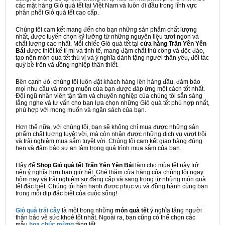
các mặt hàng Giỏ quà tết tại Việt Nam và luôn đi đầu trong lĩnh vực
phân phối Giỏ quà tết cao cấp.
Chúng tôi cam kết mang đến cho bạn những sản phẩm chất lượng
nhất, được tuyển chọn kỹ lưỡng từ những nguyên liệu tươi ngon và
chất lượng cao nhất. Mỗi chiếc Giỏ quà tết tại
cửa hàng Trấn Yên Yên
Bái
được thiết kế tỉ mỉ và tinh tế, mang đậm chất thủ công và độc đáo,
tạo nên món quà tết thú vị và ý nghĩa dành tặng người thân yêu, đối tác
quý bề trên và đồng nghiệp thân thiết.
Bên cạnh đó, chúng tôi luôn đặt khách hàng lên hàng đầu, đảm bảo
mọi nhu cầu và mong muốn của bạn được đáp ứng một cách tốt nhất.
Đội ngũ nhân viên tận tâm và chuyên nghiệp của chúng tôi sẵn sàng
lắng nghe và tư vấn cho bạn lựa chọn những Giỏ quà tết phù hợp nhất,
phù hợp với mong muốn và ngân sách của bạn.
Hơn thế nữa, với chúng tôi, bạn sẽ không chỉ mua được những sản
phẩm chất lượng tuyệt vời, mà còn nhận được những dịch vụ vượt trội
và trải nghiệm mua sắm tuyệt vời. Chúng tôi cam kết giao hàng đúng
hẹn và đảm bảo sự an tâm trong quá trình mua sắm của bạn.
Hãy để
Shop Giỏ quà tết Trấn Yên Yên Bái
làm cho mùa tết này trở
nên ý nghĩa hơn bao giờ hết. Ghé thăm cửa hàng của chúng tôi ngay
hôm nay và trải nghiệm sự đẳng cấp và sang trọng từ những món quà
tết đặc biệt. Chúng tôi hân hạnh được phục vụ và đồng hành cùng bạn
trong mỗi dịp đặc biệt của cuộc sống!
Giỏ quà trái cây
là một trong những
món quà tết
ý nghĩa tặng người
thân bảo vệ sức khoẻ tốt nhất. Ngoài ra, bạn cũng có thể chọn các
mẫu
hoa chúc mừng
tặng tết