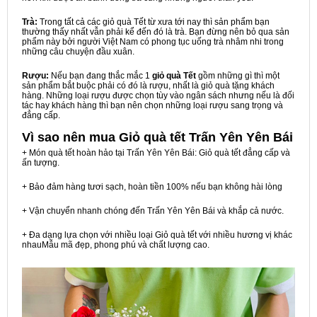
Trà:
Trong tất cả các giỏ quà Tết từ xưa tới nay thì sản phẩm bạn
thường thấy nhất vẫn phải kể đến đó là trà. Bạn đừng nên bỏ qua sản
phẩm này bởi người Việt Nam có phong tục uống trà nhâm nhi trong
những câu chuyện đầu xuân.
Rượu:
Nếu bạn đang thắc mắc 1
giỏ quà Tết
gồm những gì thì một
sản phẩm bắt buộc phải có đó là rượu, nhất là giỏ quà tặng khách
hàng. Những loại rượu được chọn tùy vào ngân sách nhưng nếu là đối
tác hay khách hàng thì bạn nên chọn những loại rượu sang trọng và
đẳng cấp.
Vì sao nên mua
Giỏ quà tết Trấn Yên Yên Bái
+ Món quà tết hoàn hảo tại Trấn Yên Yên Bái: Giỏ quà tết đẳng cấp và
ấn tượng.
+ Bảo đảm hàng tươi sạch, hoàn tiền 100% nếu bạn không hài lòng
+ Vận chuyển nhanh chóng đến Trấn Yên Yên Bái và khắp cả nước.
+ Đa dạng lựa chọn với nhiều loại Giỏ quà tết với nhiều hương vị khác
nhauMẫu mã đẹp, phong phú và chất lượng cao.