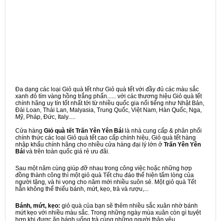
Đa dạng các loại Giỏ quà tết như Giỏ quà tết với đầy đủ các màu sắc
xanh đỏ tím vàng hồng trắng phấn...... với các thương hiệu Giỏ quà tết
chính hãng uy tín tốt nhất tới từ nhiều quốc gia nổi tiếng như Nhật Bản,
Đài Loan, Thái Lan, Malyasia, Trung Quốc, Việt Nam, Hàn Quốc, Nga,
Mỹ, Pháp, Đức, Italy.....
Cửa hàng
Giỏ quà tết Trấn Yên Yên Bái
là nhà cung cấp & phân phối
chính thức các loại Giỏ quà tết cao cấp chính hiệu, Giỏ quà tết hàng
nhập khẩu chính hãng cho nhiều cửa hàng đại lý lớn ở
Trấn Yên Yên
Bái
và trên toàn quốc giá rẻ ưu đãi.
Sau một năm cùng giúp đỡ nhau trong công việc hoặc những hợp
đồng thành công thì một giỏ quà Tết chu đáo thể hiện tấm lòng của
người tặng, và hi vọng cho năm mới nhiều suôn sẻ. Một giỏ quà Tết
hẳn không thể thiếu bánh, mứt, kẹo, trà và rượu,...
Bánh, mứt, kẹo:
giỏ quà của bạn sẽ thêm nhiều sắc xuân nhờ bánh
mứt kẹo với nhiều màu sắc. Trong những ngày mùa xuân còn gì tuyệt
hơn khi được ăn bánh uống trà cùng những người thân yêu.