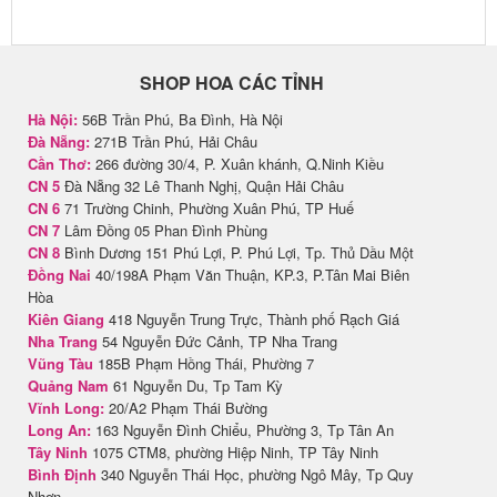
SHOP HOA CÁC TỈNH
Hà Nội:
56B Trần Phú, Ba Đình, Hà Nội
Đà Nẵng:
271B Trần Phú, Hải Châu
Cần Thơ:
266 đường 30/4, P. Xuân khánh, Q.Ninh Kiều
CN 5
Đà Nẵng 32 Lê Thanh Nghị, Quận Hải Châu
CN 6
71 Trường Chinh, Phường Xuân Phú, TP Huế
CN 7
Lâm Đồng 05 Phan Đình Phùng
CN 8
Bình Dương 151 Phú Lợi, P. Phú Lợi, Tp. Thủ Dầu Một
Đồng Nai
40/198A Phạm Văn Thuận, KP.3, P.Tân Mai Biên
Hòa
Kiên Giang
418 Nguyễn Trung Trực, Thành phố Rạch Giá
Nha Trang
54 Nguyễn Đức Cảnh, TP Nha Trang
Vũng Tàu
185B Phạm Hồng Thái, Phường 7
Quảng Nam
61 Nguyễn Du, Tp Tam Kỳ
Vĩnh Long:
20/A2 Phạm Thái Bường
Long An:
163 Nguyễn Đình Chiểu, Phường 3, Tp Tân An
Tây Ninh
1075 CTM8, phường Hiệp Ninh, TP Tây Ninh
Bình Định
340 Nguyễn Thái Học, phường Ngô Mây, Tp Quy
Nhơn