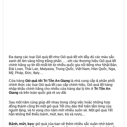
Đa dạng các loại Giỏ quà tết như Giỏ quà tết với đầy đủ các màu sắc
xanh đỏ tím vàng hồng trắng phấn...... với các thương hiệu Giỏ quà tết
chính hãng uy tín tốt nhất tới từ nhiều quốc gia nổi tiếng như Nhật Bản,
Đài Loan, Thái Lan, Malyasia, Trung Quốc, Việt Nam, Hàn Quốc, Nga,
Mỹ, Pháp, Đức, Italy.....
Cửa hàng
Giỏ quà tết Tri Tôn An Giang
là nhà cung cấp & phân phối
chính thức các loại Giỏ quà tết cao cấp chính hiệu, Giỏ quà tết hàng
nhập khẩu chính hãng cho nhiều cửa hàng đại lý lớn ở
Tri Tôn An
Giang
và trên toàn quốc giá rẻ ưu đãi.
Sau một năm cùng giúp đỡ nhau trong công việc hoặc những hợp
đồng thành công thì một giỏ quà Tết chu đáo thể hiện tấm lòng của
người tặng, và hi vọng cho năm mới nhiều suôn sẻ. Một giỏ quà Tết
hẳn không thể thiếu bánh, mứt, kẹo, trà và rượu,...
Bánh, mứt, kẹo:
giỏ quà của bạn sẽ thêm nhiều sắc xuân nhờ bánh