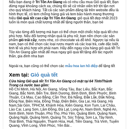
Nếu bạn đang ở
Tri Tôn An Giang
và có nhu cầu mua Giỏ quà tết, Bạn
đừng ngại khoảng cách xa, chúng tôi sẽ cử nhân viên trở tới tận nơi
cho quý khách hàng. Tất cả các sản phẩm đăng tải trên website đều là
hình thực tế, có tem chống hàng giả và tem bảo hành mang thương
hiệu
Giỏ quà tết cao cấp Tri Tôn An Giang
. giỏ quà tết đẹp nhất 2023
luôn là món quà chất lượng nhất để tặng người thân, bạn bè
Tùy vào từng đối tượng mà bạn có thể chọn một chiếc hộp quà tết cho
phù hợp. Nếu đối tượng nhận quà là phụ nữ, bạn nên chọn các sản
phẩm
giỏ trái cây
, rượu nhẹ, có chocolate và đồ khô. Ngược lại nếu là
nam, bạn có thể chọn các loại rượu mạnh và các loại trà, cafe đặc biệt,
tinh tế và phù hợp với phái nam. Hãy đến ngay cửa hàng giỏ quà tết Tri
Tôn An Giang gần nhất để mua ngay giỏ quà tết tặng đối tác người
thân, gia đình nha bạn
Ngoài ra, bạn cũng có thể chọn các
mẫu hoa lan hồ điệp
để tặng tết
Xem tại:
G
iỏ quà tết
Cửa hàng Giỏ quà tết Tri Tôn An Giang có mặt tại 64 Tỉnh/Thành
Trong cả nước bao gồm:
Hồ Chí Minh, Hà Nội, An Giang, Vũng Tàu, Bạc Liêu, Bắc Kạn, Bắc
Giang, Bắc Ninh, Bến Tre, Bình Dương, Bình Định, Bình Phước, Bình
Thuận, Cà Mau, Cao Bằng, Cần Thơ, Đà Nẵng, Đắk Lắk, Đắk Nông,
Đồng Nai, Biên Hòa, Đồng Tháp, Điện Biên, Gia Lai, Hà Giang, Hà
Nam,Sài Gòn, TPHCM, Khánh Hòa, Kiên Giang, Kon Tum, Lai Châu,
Lào Cai, Lạng Sơn, Lâm Đồng, Đà Lạt, Long An, Nam Định, Nghệ An,
Ninh Bình, Ninh Thuận, Phú Thọ, Phú Yên, Quảng Bình, Quảng Nam,
Quảng Ngãi, Quảng Ninh, Quảng Trị, Sóc Trăng, Sơn La, Tây Ninh,
Thái Bình, Thái Nguyên, Thanh Hóa, Huế, Tiền Giang, Trà Vinh, Tuyên
Quang, Vĩnh Long, Vĩnh Phúc, Yên Bái...