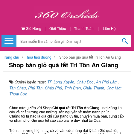
Giỏ Hàng
|
Giới Thiệu
|
Thanh Toán
|
Liên Hệ
Trang chủ
hoa tươi đường
Shop bán giỏ quà tết Tri Tôn An Giang
Shop bán giỏ quà tết Tri Tôn An Giang
Quận/Huyện tags:
TP Long Xuyên
,
Châu Đốc
,
An Phú Lâm
,
Tân Châu
,
Phú Tân
,
Châu Phú
,
Tịnh Biên
,
Châu Thành
,
Chợ Mới
,
Thoại Sơn
Chào mừng đến với
Shop Giỏ quà tết Tri Tôn An Giang
- nơi đáng tin
cậy và chất lượng cho những ước nguyện tết thêm hạnh phúc!
Chúng tôi tự hào là địa chỉ cửa hàng uy tín, chuyên mua bán, cung cấp
và phân phối Giỏ quà tết cao cấp giá rẻ duy nhất tại Quận
Trên thị trường hiện nay, có vô vàn cửa hàng đại lý bán Giỏ quà tết,