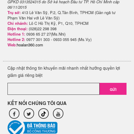
GPKD 0313524315 do Sở kế hoạch Đầu tư TP. Hồ Chí Minh cấp
06/11/2015
Trụ sở:
413 Lê Văn Sỹ, P.2, Q.Tân Bình, TPHCM (Gần ngã tư
Phạm Văn Hai với Lê Văn Sỹ)
Chi nhánh:
Lô C Hồ Thị Kỷ, P1, Q10, TPHCM
Điện thoại:
(028)22 298 398
Hotline 1:
0936 65 27 27(Ms.Nhi)
Hotline 2:
0977 301 303 - 0933 055 945 (Ms.Vy)
Web:
hoalan360.com
Cập nhật thông tin khuyến mãi nhanh nhất hưởng quyền lợi
giảm giá riêng biệt
GỬI
KẾT NỐI CHÚNG TÔI QUA