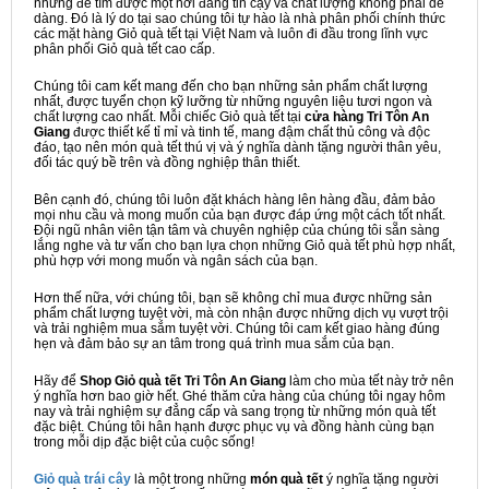
nhưng để tìm được một nơi đáng tin cậy và chất lượng không phải dễ
dàng. Đó là lý do tại sao chúng tôi tự hào là nhà phân phối chính thức
các mặt hàng Giỏ quà tết tại Việt Nam và luôn đi đầu trong lĩnh vực
phân phối Giỏ quà tết cao cấp.
Chúng tôi cam kết mang đến cho bạn những sản phẩm chất lượng
nhất, được tuyển chọn kỹ lưỡng từ những nguyên liệu tươi ngon và
chất lượng cao nhất. Mỗi chiếc Giỏ quà tết tại
cửa hàng Tri Tôn An
Giang
được thiết kế tỉ mỉ và tinh tế, mang đậm chất thủ công và độc
đáo, tạo nên món quà tết thú vị và ý nghĩa dành tặng người thân yêu,
đối tác quý bề trên và đồng nghiệp thân thiết.
Bên cạnh đó, chúng tôi luôn đặt khách hàng lên hàng đầu, đảm bảo
mọi nhu cầu và mong muốn của bạn được đáp ứng một cách tốt nhất.
Đội ngũ nhân viên tận tâm và chuyên nghiệp của chúng tôi sẵn sàng
lắng nghe và tư vấn cho bạn lựa chọn những Giỏ quà tết phù hợp nhất,
phù hợp với mong muốn và ngân sách của bạn.
Hơn thế nữa, với chúng tôi, bạn sẽ không chỉ mua được những sản
phẩm chất lượng tuyệt vời, mà còn nhận được những dịch vụ vượt trội
và trải nghiệm mua sắm tuyệt vời. Chúng tôi cam kết giao hàng đúng
hẹn và đảm bảo sự an tâm trong quá trình mua sắm của bạn.
Hãy để
Shop Giỏ quà tết Tri Tôn An Giang
làm cho mùa tết này trở nên
ý nghĩa hơn bao giờ hết. Ghé thăm cửa hàng của chúng tôi ngay hôm
nay và trải nghiệm sự đẳng cấp và sang trọng từ những món quà tết
đặc biệt. Chúng tôi hân hạnh được phục vụ và đồng hành cùng bạn
trong mỗi dịp đặc biệt của cuộc sống!
Giỏ quà trái cây
là một trong những
món quà tết
ý nghĩa tặng người