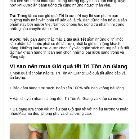
mứt kẹo với nhiều màu sắc. Trong những ngày mùa xuân còn gì tuyệt
hơn khi được ăn bánh uống trà cùng những người thân yêu.
Trà:
Trong tất cả các giỏ quà Tết từ xưa tới nay thì sản phẩm bạn
thường thấy nhất vẫn phải kể đến đó là trà. Bạn đừng nên bỏ qua sản
phẩm này bởi người Việt Nam có phong tục uống trà nhâm nhi trong
những câu chuyện đầu xuân.
Rượu:
Nếu bạn đang thắc mắc 1
giỏ quà Tết
gồm những gì thì một
sản phẩm bắt buộc phải có đó là rượu, nhất là giỏ quà tặng khách
hàng. Những loại rượu được chọn tùy vào ngân sách nhưng nếu là đối
tác hay khách hàng thì bạn nên chọn những loại rượu sang trọng và
đẳng cấp.
Vì sao nên mua
Giỏ quà tết Tri Tôn An Giang
+ Món quà tết hoàn hảo tại Tri Tôn An Giang: Giỏ quà tết đẳng cấp và
ấn tượng.
+ Bảo đảm hàng tươi sạch, hoàn tiền 100% nếu bạn không hài lòng
+ Vận chuyển nhanh chóng đến Tri Tôn An Giang và khắp cả nước.
+ Đa dạng lựa chọn với nhiều loại Giỏ quà tết với nhiều hương vị khác
nhauMẫu mã đẹp, phong phú và chất lượng cao.