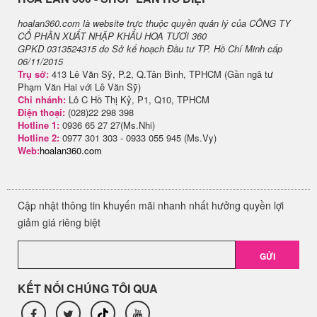
hoalan360.com là website trực thuộc quyền quản lý của CÔNG TY
CỔ PHẦN XUẤT NHẬP KHẨU HOA TƯƠI 360
GPKD 0313524315 do Sở kế hoạch Đầu tư TP. Hồ Chí Minh cấp
06/11/2015
Trụ sở:
413 Lê Văn Sỹ, P.2, Q.Tân Bình, TPHCM (Gần ngã tư
Phạm Văn Hai với Lê Văn Sỹ)
Chi nhánh:
Lô C Hồ Thị Kỷ, P1, Q10, TPHCM
Điện thoại:
(028)22 298 398
Hotline 1:
0936 65 27 27(Ms.Nhi)
Hotline 2:
0977 301 303 - 0933 055 945 (Ms.Vy)
Web:
hoalan360.com
Cập nhật thông tin khuyến mãi nhanh nhất hưởng quyền lợi
giảm giá riêng biệt
GỬI
KẾT NỐI CHÚNG TÔI QUA