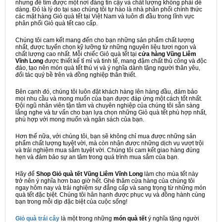
nhưng để tìm được một nơi đáng tin cậy và chất lượng không phải dễ
dàng. Đó là lý do tại sao chúng tôi tự hào là nhà phân phối chính thức
các mặt hàng Giỏ quà tết tại Việt Nam và luôn đi đầu trong lĩnh vực
phân phối Giỏ quà tết cao cấp.
Chúng tôi cam kết mang đến cho bạn những sản phẩm chất lượng
nhất, được tuyển chọn kỹ lưỡng từ những nguyên liệu tươi ngon và
chất lượng cao nhất. Mỗi chiếc Giỏ quà tết tại
cửa hàng Vũng Liêm
Vĩnh Long
được thiết kế tỉ mỉ và tinh tế, mang đậm chất thủ công và độc
đáo, tạo nên món quà tết thú vị và ý nghĩa dành tặng người thân yêu,
đối tác quý bề trên và đồng nghiệp thân thiết.
Bên cạnh đó, chúng tôi luôn đặt khách hàng lên hàng đầu, đảm bảo
mọi nhu cầu và mong muốn của bạn được đáp ứng một cách tốt nhất.
Đội ngũ nhân viên tận tâm và chuyên nghiệp của chúng tôi sẵn sàng
lắng nghe và tư vấn cho bạn lựa chọn những Giỏ quà tết phù hợp nhất,
phù hợp với mong muốn và ngân sách của bạn.
Hơn thế nữa, với chúng tôi, bạn sẽ không chỉ mua được những sản
phẩm chất lượng tuyệt vời, mà còn nhận được những dịch vụ vượt trội
và trải nghiệm mua sắm tuyệt vời. Chúng tôi cam kết giao hàng đúng
hẹn và đảm bảo sự an tâm trong quá trình mua sắm của bạn.
Hãy để
Shop Giỏ quà tết Vũng Liêm Vĩnh Long
làm cho mùa tết này
trở nên ý nghĩa hơn bao giờ hết. Ghé thăm cửa hàng của chúng tôi
ngay hôm nay và trải nghiệm sự đẳng cấp và sang trọng từ những món
quà tết đặc biệt. Chúng tôi hân hạnh được phục vụ và đồng hành cùng
bạn trong mỗi dịp đặc biệt của cuộc sống!
Giỏ quà trái cây
là một trong những
món quà tết
ý nghĩa tặng người