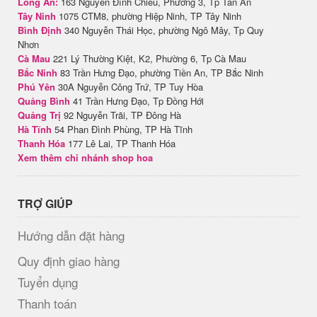
Long An:
163 Nguyễn Đình Chiểu, Phường 3, Tp Tân An
Tây Ninh
1075 CTM8, phường Hiệp Ninh, TP Tây Ninh
Bình Định
340 Nguyễn Thái Học, phường Ngô Mây, Tp Quy
Nhơn
Cà Mau
221 Lý Thường Kiệt, K2, Phường 6, Tp Cà Mau
Bắc Ninh
83 Trần Hưng Đạo, phường Tiền An, TP Bắc Ninh
Phú Yên
30A Nguyễn Công Trứ, TP Tuy Hòa
Quảng Bình
41 Trần Hưng Đạo, Tp Đồng Hới
Quảng Trị
92 Nguyễn Trãi, TP Đông Hà
Hà Tĩnh
54 Phan Đình Phùng, TP Hà Tĩnh
Thanh Hóa
177 Lê Lai, TP Thanh Hóa
Xem thêm chi nhánh shop hoa
TRỢ GIÚP
Hướng dẫn đặt hàng
Quy định giao hàng
Tuyển dụng
Thanh toán