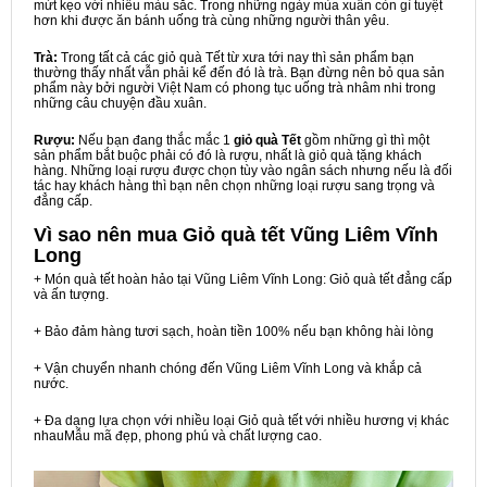
mứt kẹo với nhiều màu sắc. Trong những ngày mùa xuân còn gì tuyệt
hơn khi được ăn bánh uống trà cùng những người thân yêu.
Trà:
Trong tất cả các giỏ quà Tết từ xưa tới nay thì sản phẩm bạn
thường thấy nhất vẫn phải kể đến đó là trà. Bạn đừng nên bỏ qua sản
phẩm này bởi người Việt Nam có phong tục uống trà nhâm nhi trong
những câu chuyện đầu xuân.
Rượu:
Nếu bạn đang thắc mắc 1
giỏ quà Tết
gồm những gì thì một
sản phẩm bắt buộc phải có đó là rượu, nhất là giỏ quà tặng khách
hàng. Những loại rượu được chọn tùy vào ngân sách nhưng nếu là đối
tác hay khách hàng thì bạn nên chọn những loại rượu sang trọng và
đẳng cấp.
Vì sao nên mua
Giỏ quà tết Vũng Liêm Vĩnh
Long
+ Món quà tết hoàn hảo tại Vũng Liêm Vĩnh Long: Giỏ quà tết đẳng cấp
và ấn tượng.
+ Bảo đảm hàng tươi sạch, hoàn tiền 100% nếu bạn không hài lòng
+ Vận chuyển nhanh chóng đến Vũng Liêm Vĩnh Long và khắp cả
nước.
+ Đa dạng lựa chọn với nhiều loại Giỏ quà tết với nhiều hương vị khác
nhauMẫu mã đẹp, phong phú và chất lượng cao.