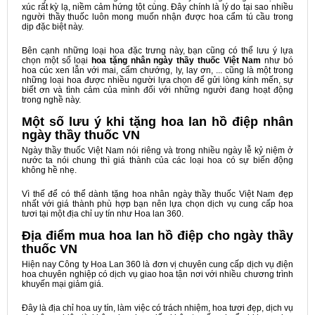
xúc rất kỳ lạ, niềm cảm hứng tột cùng. Đây chính là lý do tại sao nhiều
người thầy thuốc luôn mong muốn nhận được hoa cẩm tú cầu trong
dịp đặc biệt này.
Bên cạnh những loại hoa đặc trưng này, bạn cũng có thể lưu ý lựa
chọn một số loại
hoa tặng nhân ngày thầy thuốc Việt Nam
như bó
hoa cúc xen lẫn với mai, cẩm chướng, ly, lay ơn, ... cũng là một trong
những loại hoa được nhiều người lựa chọn để gửi lòng kính mến, sự
biết ơn và tình cảm của mình đối với những người đang hoạt động
trong nghề này.
Một số lưu ý khi tặng hoa lan hồ điệp nhân
ngày thầy thuốc VN
Ngày thầy thuốc Việt Nam nói riêng và trong nhiều ngày lễ kỷ niệm ở
nước ta nói chung thì giá thành của các loại hoa có sự biến động
không hề nhẹ.
Vì thế để có thể dành tặng hoa nhân ngày thầy thuốc Việt Nam đẹp
nhất với giá thành phù hợp bạn nên lựa chọn dịch vụ cung cấp hoa
tươi tại một địa chỉ uy tín như Hoa lan 360.
Địa điểm mua hoa lan hồ điệp cho ngày thầy
thuốc VN
Hiện nay Công ty Hoa Lan 360 là đơn vị chuyên cung cấp dịch vụ điện
hoa chuyên nghiệp có dịch vụ giao hoa tận nơi với nhiều chương trình
khuyến mại giảm giá.
Đây là địa chỉ hoa uy tín, làm việc có trách nhiệm, hoa tươi đẹp, dịch vụ