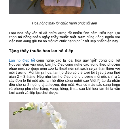
Hoa hồng thay lời chúc hạnh phúc tốt đẹp
Loại hoa này vốn dĩ đã chứa đựng rất nhiều tình cảm. Nếu bạn lựa
chọn
bó hồng nhân ngày thầy thuốc Việt Nam
cũng đồng nghĩa với
việc bạn đang gửi tới họ một lời chúc hạnh phúc tốt đẹp nhất hiện nay.
Tặng thầy thuốc hoa lan hồ điêp
Lan hồ điệp tết
công nghệ cao là loại hoa gây “sốt” trong dịp Tết
Nguyên Đán vừa qua. Lan hồ điệp công nghệ cao trồng theo phương
pháp mới, sử dụng gốm xốp kỹ thuật nên rất sạch sẽ và thân thiện với
môi trường. Mỗi lần ra hoa, lan hồ điệp có thể tươi tối thiểu trong thời
gian 2 – 3 tháng. Nếu như lan hồ điệp thông thường mỗi gốc chỉ ra 1
cây đơn lẻ thì một gốc lan hồ điệp công nghệ cao Việt Pháp đa phần
đều cho ra 2 ngồng chất lượng, đẹp mắt. Hoa có màu sắc sang trọng
và phong phú như trắng, vàng, hồng, tím… sau khi hoa tàn thì lá vẫn
tươi xanh và tiếp tục chơi được.