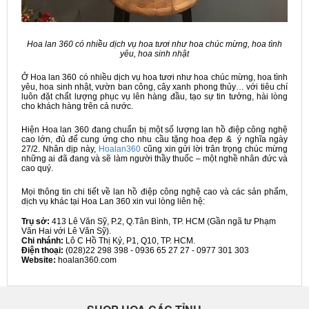
Hoa lan 360 có nhiều dịch vụ hoa tươi như hoa chúc mừng, hoa tình
yêu, hoa sinh nhật
Ở Hoa lan 360 có nhiều dịch vụ hoa tươi như hoa chúc mừng, hoa tình
yêu, hoa sinh nhật, vườn ban công, cây xanh phong thủy… với tiêu chí
luôn đặt chất lượng phục vụ lên hàng đầu, tạo sự tin tưởng, hài lòng
cho khách hàng trên cả nước.
Hiện Hoa lan 360 đang chuẩn bị một số lượng lan hồ điệp công nghệ
cao lớn, đủ để cung ứng cho nhu cầu tặng hoa đẹp & ý nghĩa ngày
27/2. Nhân dịp này,
Hoalan360
cũng xin gửi lời trân trọng chúc mừng
những ai đã đang và sẽ làm người thầy thuốc – một nghề nhân đức và
cao quý.
Mọi thông tin chi tiết về lan hồ điệp công nghệ cao và các sản phẩm,
dịch vụ khác tại Hoa Lan 360 xin vui lòng liên hệ:
Trụ sở:
413 Lê Văn Sỹ, P.2, Q.Tân Bình, TP. HCM (Gần ngã tư Phạm
Văn Hai với Lê Văn Sỹ).
Chi nhánh:
Lô C Hồ Thị Kỷ, P1, Q10, TP. HCM.
Điện thoại:
(028)22 298 398 - 0936 65 27 27 - 0977 301 303
Website:
hoalan360.com