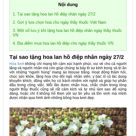
Nội dung
1. Tại sao tặng hoa lan hồ điệp nhân ngày 27/2
2. Gợi ý lựa chọn hoa cho ngày thầy thuốc Việt Nam
3. Một số lưu ý khi tặng hoa lan hồ điệp nhân ngày thầy thuốc
VN
4. Địa điểm mua hoa lan hồ điệp cho ngày thầy thuốc VN
Tại sao tặng hoa lan hồ điệp nhân ngày 27/2
Hoa tươi
không chỉ mang tới cảm xúc hạnh phúc, vui vẻ cho cả người
tặng và người nhận mà còn giúp chúng ta bày tỏ sự kính trọng và tri ân
với những “người hùng” mang áo blouse trắng. Hoạt động thăm hỏi,
chúc sức khỏe, tặng hoa cho đội ngũ nhân viên, y bác sĩ có tác dụng
khuyến khích, động viên họ có trách nhiệm với nghề và giúp họ phấn
đấu trong công việc. Mỗi lần được nhận hoa, chắc chắn trong lòng
người thầy thuốc cũng sẽ rất cảm kích và tự nhủ làm sao để xứng
đáng, hoặc chí ít không hổ thẹn với sự tin yêu và tôn vinh mà mình
được nhận qua hình ảnh những bông hoa tươi đẹp.