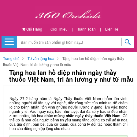
Giỏ Hàng
|
Giới Thiệu
|
Thanh Toán
|
Liên Hệ
Trang chủ
Tư vấn tặng hoa
Tặng hoa lan hồ điệp nhân ngày thầy
thuốc Việt Nam, tri ân lương y như từ mẫu
Tặng hoa lan hồ điệp nhân ngày thầy
thuốc Việt Nam, tri ân lương y như từ mẫu
Ngày 27-2 hàng năm là Ngày Thầy thuốc Việt Nam nhằm tôn vinh
những người đã tận tụy với nghề, dốc công sức của mình ra để chăm
lo cho bệnh nhân, tôn vinh những người lương y đang làm việc trong
ngành y tế. Vào ngày này, hầu như tuyệt đại đa số y bác sĩ đều nhận
được những
bó hoa chúc mừng nhân ngày thầy thuốc Việt Nam
. Có
thể đó là hoa của người bệnh tin yêu mang tặng, cũng có thể đó là hoa
của gia đình, bạn bè, của cơ quan, của công ty đối tác hoặc thậm chí
hoa của đồng nghiệp tặng cho nhau.