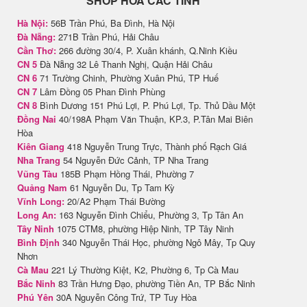
SHOP HOA CÁC TỈNH
Hà Nội:
56B Trần Phú, Ba Đình, Hà Nội
Đà Nẵng:
271B Trần Phú, Hải Châu
Cần Thơ:
266 đường 30/4, P. Xuân khánh, Q.Ninh Kiều
CN 5
Đà Nẵng 32 Lê Thanh Nghị, Quận Hải Châu
CN 6
71 Trường Chinh, Phường Xuân Phú, TP Huế
CN 7
Lâm Đồng 05 Phan Đình Phùng
CN 8
Bình Dương 151 Phú Lợi, P. Phú Lợi, Tp. Thủ Dầu Một
Đồng Nai
40/198A Phạm Văn Thuận, KP.3, P.Tân Mai Biên
Hòa
Kiên Giang
418 Nguyễn Trung Trực, Thành phố Rạch Giá
Nha Trang
54 Nguyễn Đức Cảnh, TP Nha Trang
Vũng Tàu
185B Phạm Hồng Thái, Phường 7
Quảng Nam
61 Nguyễn Du, Tp Tam Kỳ
Vĩnh Long:
20/A2 Phạm Thái Bường
Long An:
163 Nguyễn Đình Chiểu, Phường 3, Tp Tân An
Tây Ninh
1075 CTM8, phường Hiệp Ninh, TP Tây Ninh
Bình Định
340 Nguyễn Thái Học, phường Ngô Mây, Tp Quy
Nhơn
Cà Mau
221 Lý Thường Kiệt, K2, Phường 6, Tp Cà Mau
Bắc Ninh
83 Trần Hưng Đạo, phường Tiền An, TP Bắc Ninh
Phú Yên
30A Nguyễn Công Trứ, TP Tuy Hòa