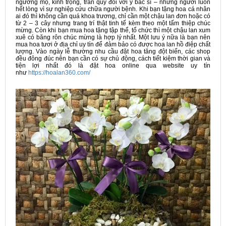
ngưỡng mộ, kính trọng, trân quý đối với y bác sĩ – những người luôn
hết lòng vì sự nghiệp cứu chữa người bệnh. Khi bạn tặng hoa cá nhân
ai đó thì không cần quá khoa trương, chỉ cần một chậu lan đơn hoặc có
từ 2 – 3 cây nhưng trang trí thật tinh tế kèm theo một tấm thiệp chúc
mừng. Còn khi bạn mua hoa tặng tập thể, tổ chức thì một chậu lan xum
xuê có băng rôn chúc mừng là hợp lý nhất. Một lưu ý nữa là bạn nên
mua hoa tươi ở địa chỉ uy tín để đảm bảo có được hoa lan hồ điệp chất
lượng. Vào ngày lễ thường nhu cầu đặt hoa tăng đột biến, các shop
đều đông đúc nên bạn cần có sự chủ động, cách tiết kiệm thời gian và
tiện lợi nhất đó là đặt hoa online qua website uy tín
như
https://hoalan360.com/