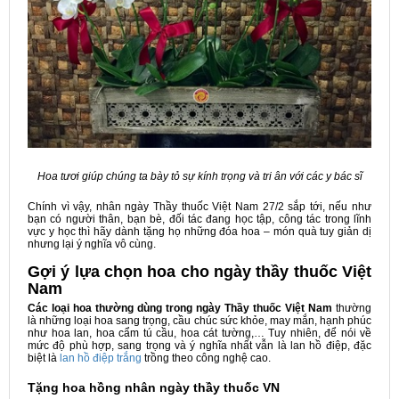
Hoa tươi giúp chúng ta bày tỏ sự kính trọng và tri ân với các y bác sĩ
Chính vì vậy, nhân ngày Thầy thuốc Việt Nam 27/2 sắp tới, nếu như
bạn có người thân, bạn bè, đối tác đang học tập, công tác trong lĩnh
vực y học thì hãy dành tặng họ những đóa hoa – món quà tuy giản dị
nhưng lại ý nghĩa vô cùng.
Gợi ý lựa chọn hoa cho ngày thầy thuốc Việt
Nam
Các loại hoa thường dùng trong ngày Thầy thuốc Việt Nam
thường
là những loại hoa sang trọng, cầu chúc sức khỏe, may mắn, hạnh phúc
như hoa lan, hoa cẩm tú cầu, hoa cát tường,… Tuy nhiên, để nói về
mức độ phù hợp, sang trọng và ý nghĩa nhất vẫn là lan hồ điệp, đặc
biệt là
lan hồ điệp trắng
trồng theo công nghệ cao.
Tặng hoa hồng nhân ngày thầy thuốc VN