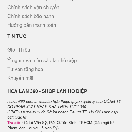
Chính sách vận chuyển
Chính sách bảo hành
Hướng dẫn thanh toán
TIN TỨC
Giới Thiệu
Ý nghĩa và màu sắc lan hồ điệp
Tư vấn tặng hoa
Khuyến mãi
H​OA LAN 360 - SHOP LAN HỒ ĐIỆP
hoalan360.com là website trực thuộc quyền quản lý của CÔNG TY
CỔ PHẦN XUẤT NHẬP KHẨU HOA TƯƠI 360
GPKD 0313524315 do Sở kế hoạch Đầu tư TP. Hồ Chí Minh cấp
06/11/2015
Trụ sở:
413 Lê Văn Sỹ, P.2, Q.Tân Bình, TPHCM (Gần ngã tư
Phạm Văn Hai với Lê Văn Sỹ)