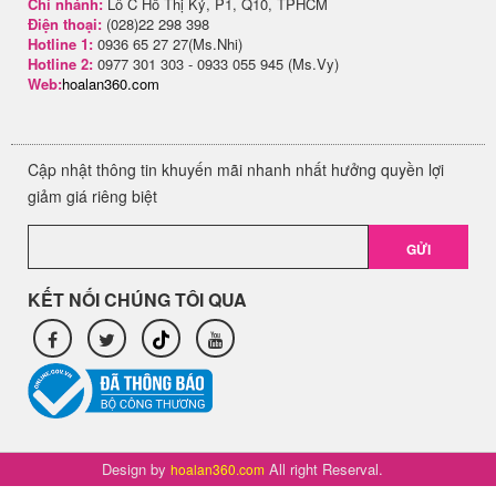
Chi nhánh:
Lô C Hồ Thị Kỷ, P1, Q10, TPHCM
Điện thoại:
(028)22 298 398
Hotline 1:
0936 65 27 27(Ms.Nhi)
Hotline 2:
0977 301 303 - 0933 055 945 (Ms.Vy)
Web:
hoalan360.com
Cập nhật thông tin khuyến mãi nhanh nhất hưởng quyền lợi
giảm giá riêng biệt
GỬI
KẾT NỐI CHÚNG TÔI QUA
Design by
All right Reserval.
hoalan360.com