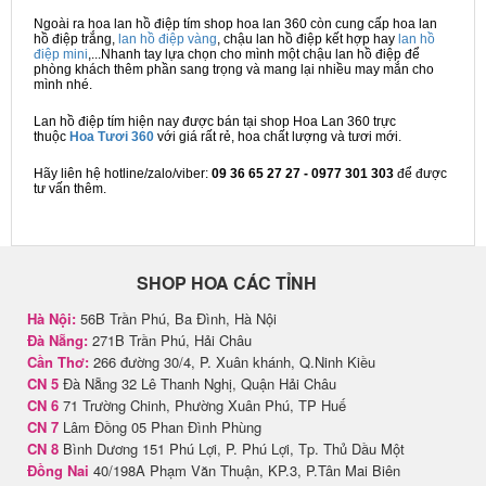
Ngoài ra hoa lan hồ điệp tím shop hoa lan 360 còn cung cấp hoa lan
hồ điệp trắng,
lan hồ điệp vàng
, chậu lan hồ điệp kết hợp hay
lan hồ
điệp mini
,...Nhanh tay lựa chọn cho mình một chậu lan hồ điệp để
phòng khách thêm phần sang trọng và mang lại nhiều may mắn cho
mình nhé.
Lan hồ điệp tím hiện nay được bán tại shop Hoa Lan 360 trực
thuộc
Hoa Tươi 360
với giá rất rẻ, hoa chất lượng và tươi mới.
Hãy liên hệ hotline/zalo/viber:
09
36 65 27 27 - 0977 301 303
để được
tư vấn thêm.
SHOP HOA CÁC TỈNH
Hà Nội:
56B Trần Phú, Ba Đình, Hà Nội
Đà Nẵng:
271B Trần Phú, Hải Châu
Cần Thơ:
266 đường 30/4, P. Xuân khánh, Q.Ninh Kiều
CN 5
Đà Nẵng 32 Lê Thanh Nghị, Quận Hải Châu
CN 6
71 Trường Chinh, Phường Xuân Phú, TP Huế
CN 7
Lâm Đồng 05 Phan Đình Phùng
CN 8
Bình Dương 151 Phú Lợi, P. Phú Lợi, Tp. Thủ Dầu Một
Đồng Nai
40/198A Phạm Văn Thuận, KP.3, P.Tân Mai Biên