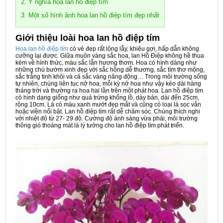
2. Ý nghĩa hoa lan hồ điệp tím
3. Một số hình ảnh hoa lan hồ điệp tím đẹp nhất
Giới thiệu loài hoa lan hồ điệp tím
Hoa lan hồ điệp tím
có vẻ đẹp rất lộng lẫy, khiêu gợi, hấp dẫn không
cưỡng lại được. Giữa muôn vàng sắc hoa, lan Hồ Điệp không hề thua
kém về hình thức, màu sắc lẫn hương thơm. Hoa có hình dáng như
những chú bướm xinh đẹp với sắc hồng dễ thương, sắc tím thơ mộng,
sắc trắng tinh khôi và cả sắc vàng năng động… Trong môi trường sống
tự nhiên, chúng liên tục nở hoa, mỗi kỳ nở hoa như vậy kéo dài hàng
tháng trời và thường ra hoa hai lần trên một phát hoa. Lan hồ điệp tím
có hình dạng giống như quả trứng khổng lồ, dày bản, dài đến 25cm,
rộng 10cm. Lá có màu xanh mướt đẹp mắt và cũng có loại lá sọc vằn
hoặc viền nổi bật. Lan hồ điệp tím rất dễ chăm sóc. Chúng thích nghi
với nhiệt độ từ 27- 29 độ. Cường độ ánh sáng vừa phải, môi trường
thông gió thoáng mát là lý tưởng cho lan hồ điệp tím phát triển.