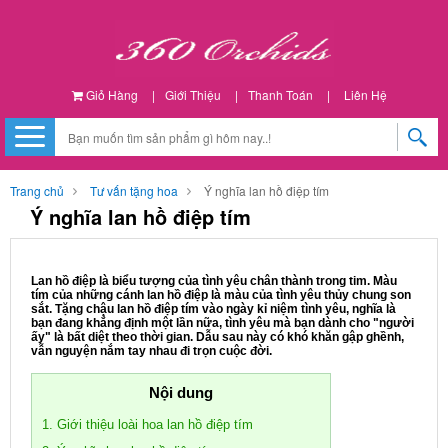
Giỏ Hàng
|
Giới Thiệu
|
Thanh Toán
|
Liên Hệ
Trang chủ
Tư vấn tặng hoa
Ý nghĩa lan hồ điệp tím
Ý nghĩa lan hồ điệp tím
Lan hồ điệp là biểu tượng của tình yêu chân thành trong tim. Màu
tím của những cánh lan hồ điệp là màu của tình yêu thủy chung son
sắt. Tặng chậu lan hồ điệp tím vào ngày kỉ niệm tình yêu, nghĩa là
bạn đang khẳng định một lần nữa, tình yêu mà bạn dành cho "người
ấy" là bất diệt theo thời gian. Dẫu sau này có khó khăn gập ghềnh,
vẫn nguyện nắm tay nhau đi trọn cuộc đời.
Nội dung
1. Giới thiệu loài hoa lan hồ điệp tím