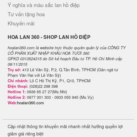
Ý nghĩa và màu sắc lan hồ điệp
Tư vấn tặng hoa
Khuyến mãi
H​OA LAN 360 - SHOP LAN HỒ ĐIỆP
hoalan360.com là website trực thuộc quyền quản lý của CÔNG TY
CỔ PHẦN XUẤT NHẬP KHẨU HOA TƯƠI 360
GPKD 0313524315 do Sở kế hoạch Đầu tư TP. Hồ Chí Minh cấp
06/11/2015
Trụ sở:
413 Lê Văn Sỹ, P.2, Q.Tân Bình, TPHCM (Gần ngã tư
Phạm Văn Hai với Lê Văn Sỹ)
Chi nhánh:
Lô C Hồ Thị Kỷ, P1, Q10, TPHCM
Điện thoại:
(028)22 298 398
Hotline 1:
0936 65 27 27(Ms.Nhi)
Hotline 2:
0977 301 303 - 0933 055 945 (Ms.Vy)
Web:
hoalan360.com
Cập nhật thông tin khuyến mãi nhanh nhất hưởng quyền lợi
giảm giá riêng biệt