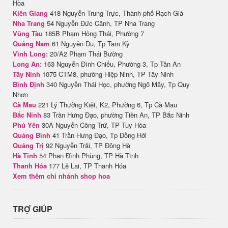
Hòa
Kiên Giang
418 Nguyễn Trung Trực, Thành phố Rạch Giá
Nha Trang
54 Nguyễn Đức Cảnh, TP Nha Trang
Vũng Tàu
185B Phạm Hồng Thái, Phường 7
Quảng Nam
61 Nguyễn Du, Tp Tam Kỳ
Vĩnh Long:
20/A2 Phạm Thái Bường
Long An:
163 Nguyễn Đình Chiểu, Phường 3, Tp Tân An
Tây Ninh
1075 CTM8, phường Hiệp Ninh, TP Tây Ninh
Bình Định
340 Nguyễn Thái Học, phường Ngô Mây, Tp Quy
Nhơn
Cà Mau
221 Lý Thường Kiệt, K2, Phường 6, Tp Cà Mau
Bắc Ninh
83 Trần Hưng Đạo, phường Tiền An, TP Bắc Ninh
Phú Yên
30A Nguyễn Công Trứ, TP Tuy Hòa
Quảng Bình
41 Trần Hưng Đạo, Tp Đồng Hới
Quảng Trị
92 Nguyễn Trãi, TP Đông Hà
Hà Tĩnh
54 Phan Đình Phùng, TP Hà Tĩnh
Thanh Hóa
177 Lê Lai, TP Thanh Hóa
Xem thêm chi nhánh shop hoa
TRỢ GIÚP