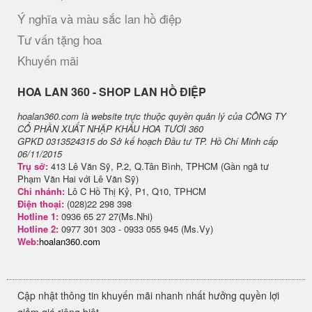
Ý nghĩa và màu sắc lan hồ điệp
Tư vấn tặng hoa
Khuyến mãi
H​OA LAN 360 - SHOP LAN HỒ ĐIỆP
hoalan360.com là website trực thuộc quyền quản lý của CÔNG TY
CỔ PHẦN XUẤT NHẬP KHẨU HOA TƯƠI 360
GPKD 0313524315 do Sở kế hoạch Đầu tư TP. Hồ Chí Minh cấp
06/11/2015
Trụ sở:
413 Lê Văn Sỹ, P.2, Q.Tân Bình, TPHCM (Gần ngã tư
Phạm Văn Hai với Lê Văn Sỹ)
Chi nhánh:
Lô C Hồ Thị Kỷ, P1, Q10, TPHCM
Điện thoại:
(028)22 298 398
Hotline 1:
0936 65 27 27(Ms.Nhi)
Hotline 2:
0977 301 303 - 0933 055 945 (Ms.Vy)
Web:
hoalan360.com
Cập nhật thông tin khuyến mãi nhanh nhất hưởng quyền lợi
giảm giá riêng biệt