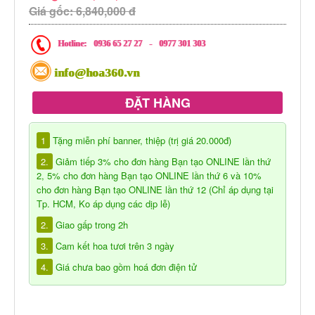
Giá gốc: 6,840,000 đ
Hotline:
0936 65 27 27
-
0977 301 303
info@hoa360.vn
ĐẶT HÀNG
1
Tặng miễn phí banner, thiệp (trị giá 20.000đ)
2.
Giảm tiếp 3% cho đơn hàng Bạn tạo ONLINE lần thứ
2, 5% cho đơn hàng Bạn tạo ONLINE lần thứ 6 và 10%
cho đơn hàng Bạn tạo ONLINE lần thứ 12 (Chỉ áp dụng tại
Tp. HCM, Ko áp dụng các dịp lễ)
2.
Giao gấp trong 2h
3.
Cam kết hoa tươi trên 3 ngày
4.
Giá chưa bao gồm hoá đơn điện tử