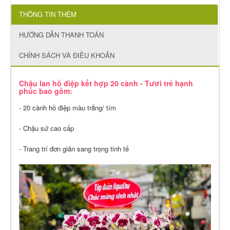
THÔNG TIN THÊM
HƯỚNG DẪN THANH TOÁN
CHÍNH SÁCH VÀ ĐIỀU KHOẢN
Chậu lan hồ điệp kết hợp 20 cành - Tươi trẻ hạnh
phúc bao gồm:
-
20 cành hồ điệp màu trắng/ tím
- Chậu sứ cao cấp
- Trang trí đơn giản sang trọng tinh tế