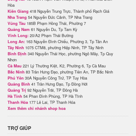
Hòa
Kiên Giang
418 Nguyễn Trung Trực, Thành phố Rạch Giá
Nha Trang
54 Nguyễn Đức Cảnh, TP Nha Trang
Vũng Tàu
185B Phạm Hồng Thái, Phường 7
Quảng Nam
61 Nguyễn Du, Tp Tam Kỳ
Vĩnh Long:
20/A2 Phạm Thái Bường
Long An:
163 Nguyễn Đình Chiểu, Phường 3, Tp Tân An
Tây Ninh
1075 CTM8, phường Hiệp Ninh, TP Tây Ninh
Bình Định
340 Nguyễn Thái Học, phường Ngô Mây, Tp Quy
Nhơn
Cà Mau
221 Lý Thường Kiệt, K2, Phường 6, Tp Cà Mau
Bắc Ninh
83 Trần Hưng Đạo, phường Tiền An, TP Bắc Ninh
Phú Yên
30A Nguyễn Công Trứ, TP Tuy Hòa
Quảng Bình
41 Trần Hưng Đạo, Tp Đồng Hới
Quảng Trị
92 Nguyễn Trãi, TP Đông Hà
Hà Tĩnh
54 Phan Đình Phùng, TP Hà Tĩnh
Thanh Hóa
177 Lê Lai, TP Thanh Hóa
Xem thêm chi nhánh shop hoa
TRỢ GIÚP