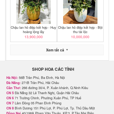
Chậu lan hồ điệp kết hợp - Huy
Chậu lan hồ điệp kết hợp - Bội
hoàng lộng lẫy
thu tài lộc
13,900,000
10,000,000
Xem tất cả
SHOP HOA CÁC TỈNH
Hà Nội:
56B Trần Phú, Ba Đình, Hà Nội
Đà Nẵng:
271B Trần Phú, Hải Châu
Cần Thơ:
266 đường 30/4, P. Xuân khánh, Q.Ninh Kiều
CN 5
Đà Nẵng 32 Lê Thanh Nghị, Quận Hải Châu
CN 6
71 Trường Chinh, Phường Xuân Phú, TP Huế
CN 7
Lâm Đồng 05 Phan Đình Phùng
CN 8
Bình Dương 151 Phú Lợi, P. Phú Lợi, Tp. Thủ Dầu Một
Đồng Nai
40/198A Phạm Văn Thuận, KP.3, P.Tân Mai Biên