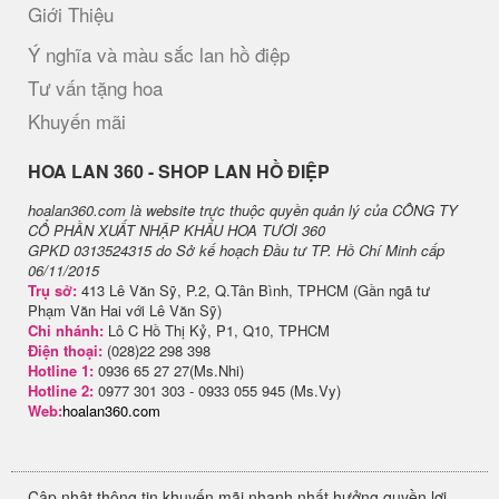
Giới Thiệu
Ý nghĩa và màu sắc lan hồ điệp
Tư vấn tặng hoa
Khuyến mãi
H​OA LAN 360 - SHOP LAN HỒ ĐIỆP
hoalan360.com là website trực thuộc quyền quản lý của CÔNG TY
CỔ PHẦN XUẤT NHẬP KHẨU HOA TƯƠI 360
GPKD 0313524315 do Sở kế hoạch Đầu tư TP. Hồ Chí Minh cấp
06/11/2015
Trụ sở:
413 Lê Văn Sỹ, P.2, Q.Tân Bình, TPHCM (Gần ngã tư
Phạm Văn Hai với Lê Văn Sỹ)
Chi nhánh:
Lô C Hồ Thị Kỷ, P1, Q10, TPHCM
Điện thoại:
(028)22 298 398
Hotline 1:
0936 65 27 27(Ms.Nhi)
Hotline 2:
0977 301 303 - 0933 055 945 (Ms.Vy)
Web:
hoalan360.com
Cập nhật thông tin khuyến mãi nhanh nhất hưởng quyền lợi