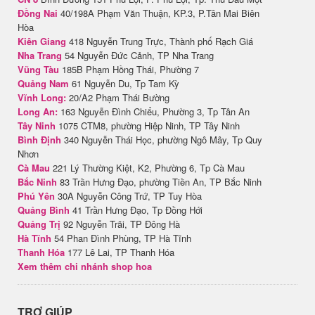
Đồng Nai
40/198A Phạm Văn Thuận, KP.3, P.Tân Mai Biên
Hòa
Kiên Giang
418 Nguyễn Trung Trực, Thành phố Rạch Giá
Nha Trang
54 Nguyễn Đức Cảnh, TP Nha Trang
Vũng Tàu
185B Phạm Hồng Thái, Phường 7
Quảng Nam
61 Nguyễn Du, Tp Tam Kỳ
Vĩnh Long:
20/A2 Phạm Thái Bường
Long An:
163 Nguyễn Đình Chiểu, Phường 3, Tp Tân An
Tây Ninh
1075 CTM8, phường Hiệp Ninh, TP Tây Ninh
Bình Định
340 Nguyễn Thái Học, phường Ngô Mây, Tp Quy
Nhơn
Cà Mau
221 Lý Thường Kiệt, K2, Phường 6, Tp Cà Mau
Bắc Ninh
83 Trần Hưng Đạo, phường Tiền An, TP Bắc Ninh
Phú Yên
30A Nguyễn Công Trứ, TP Tuy Hòa
Quảng Bình
41 Trần Hưng Đạo, Tp Đồng Hới
Quảng Trị
92 Nguyễn Trãi, TP Đông Hà
Hà Tĩnh
54 Phan Đình Phùng, TP Hà Tĩnh
Thanh Hóa
177 Lê Lai, TP Thanh Hóa
Xem thêm chi nhánh shop hoa
TRỢ GIÚP