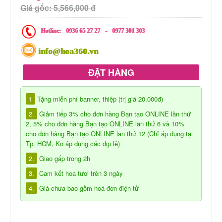
Giá gốc: 5,566,000 đ
Hotline:
0936 65 27 27
-
0977 301 303
info@hoa360.vn
ĐẶT HÀNG
1
Tặng miễn phí banner, thiệp (trị giá 20.000đ)
2.
Giảm tiếp 3% cho đơn hàng Bạn tạo ONLINE lần thứ
2, 5% cho đơn hàng Bạn tạo ONLINE lần thứ 6 và 10%
cho đơn hàng Bạn tạo ONLINE lần thứ 12 (Chỉ áp dụng tại
Tp. HCM, Ko áp dụng các dịp lễ)
2.
Giao gấp trong 2h
3.
Cam kết hoa tươi trên 3 ngày
4.
Giá chưa bao gồm hoá đơn điện tử