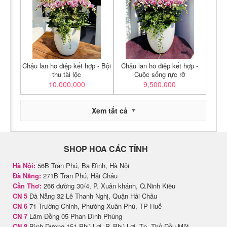
Chậu lan hồ điệp kết hợp - Bội
Chậu lan hồ điệp kết hợp -
thu tài lộc
Cuộc sống rực rỡ
10,000,000
9,500,000
Xem tất cả
SHOP HOA CÁC TỈNH
Hà Nội:
56B Trần Phú, Ba Đình, Hà Nội
Đà Nẵng:
271B Trần Phú, Hải Châu
Cần Thơ:
266 đường 30/4, P. Xuân khánh, Q.Ninh Kiều
CN 5
Đà Nẵng 32 Lê Thanh Nghị, Quận Hải Châu
CN 6
71 Trường Chinh, Phường Xuân Phú, TP Huế
CN 7
Lâm Đồng 05 Phan Đình Phùng
CN 8
Bình Dương 151 Phú Lợi, P. Phú Lợi, Tp. Thủ Dầu Một