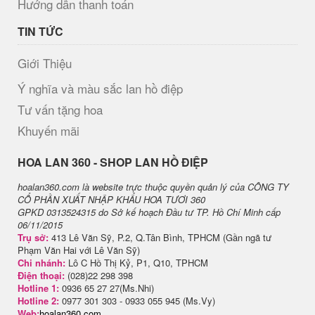
Hướng dẫn thanh toán
TIN TỨC
Giới Thiệu
Ý nghĩa và màu sắc lan hồ điệp
Tư vấn tặng hoa
Khuyến mãi
H​OA LAN 360 - SHOP LAN HỒ ĐIỆP
hoalan360.com là website trực thuộc quyền quản lý của CÔNG TY
CỔ PHẦN XUẤT NHẬP KHẨU HOA TƯƠI 360
GPKD 0313524315 do Sở kế hoạch Đầu tư TP. Hồ Chí Minh cấp
06/11/2015
Trụ sở:
413 Lê Văn Sỹ, P.2, Q.Tân Bình, TPHCM (Gần ngã tư
Phạm Văn Hai với Lê Văn Sỹ)
Chi nhánh:
Lô C Hồ Thị Kỷ, P1, Q10, TPHCM
Điện thoại:
(028)22 298 398
Hotline 1:
0936 65 27 27(Ms.Nhi)
Hotline 2:
0977 301 303 - 0933 055 945 (Ms.Vy)
Web:
hoalan360.com