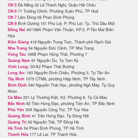
CN 5
Đà Nẵng 32 Lê Thanh Nghị, Quận Hải Châu
CN 6
71 Trường Chinh, Phường Xuân Phú, TP Huế
CN 7
Lâm Đồng 05 Phan Đình Phùng
CN 8
Bình Dương 151 Phú Lợi, P. Phú Lợi, Tp. Thủ Dầu Một
Đồng Nai
40/198A Phạm Văn Thuận, KP.3, P.Tân Mai Biên
Hòa
Kiên Giang
418 Nguyễn Trung Trực, Thành phố Rạch Giá
Nha Trang
54 Nguyễn Đức Cảnh, TP Nha Trang
Vũng Tàu
185B Phạm Hồng Thái, Phường 7
Quảng Nam
61 Nguyễn Du, Tp Tam Kỳ
Vĩnh Long:
20/A2 Phạm Thái Bường
Long An:
163 Nguyễn Đình Chiểu, Phường 3, Tp Tân An
Tây Ninh
1075 CTM8, phường Hiệp Ninh, TP Tây Ninh
Bình Định
340 Nguyễn Thái Học, phường Ngô Mây, Tp Quy
Nhơn
Cà Mau
221 Lý Thường Kiệt, K2, Phường 6, Tp Cà Mau
Bắc Ninh
83 Trần Hưng Đạo, phường Tiền An, TP Bắc Ninh
Phú Yên
30A Nguyễn Công Trứ, TP Tuy Hòa
Quảng Bình
41 Trần Hưng Đạo, Tp Đồng Hới
Quảng Trị
92 Nguyễn Trãi, TP Đông Hà
Hà Tĩnh
54 Phan Đình Phùng, TP Hà Tĩnh
Thanh Hóa
177 Lê Lai, TP Thanh Hóa