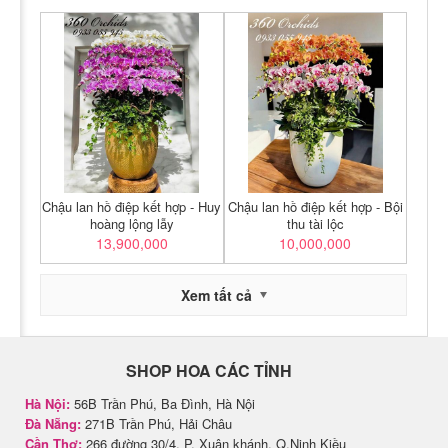
Chậu lan hồ điệp kết hợp - Huy
Chậu lan hồ điệp kết hợp - Bội
hoàng lộng lẫy
thu tài lộc
13,900,000
10,000,000
Xem tất cả
SHOP HOA CÁC TỈNH
Hà Nội:
56B Trần Phú, Ba Đình, Hà Nội
Đà Nẵng:
271B Trần Phú, Hải Châu
Cần Thơ:
266 đường 30/4, P. Xuân khánh, Q.Ninh Kiều