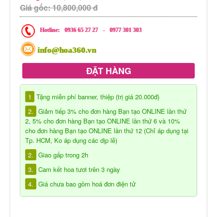
Giá gốc: 10,800,000 đ
Hotline:
0936 65 27 27
-
0977 301 303
info@hoa360.vn
ĐẶT HÀNG
1
Tặng miễn phí banner, thiệp (trị giá 20.000đ)
2.
Giảm tiếp 3% cho đơn hàng Bạn tạo ONLINE lần thứ
2, 5% cho đơn hàng Bạn tạo ONLINE lần thứ 6 và 10%
cho đơn hàng Bạn tạo ONLINE lần thứ 12 (Chỉ áp dụng tại
Tp. HCM, Ko áp dụng các dịp lễ)
2.
Giao gấp trong 2h
3.
Cam kết hoa tươi trên 3 ngày
4.
Giá chưa bao gồm hoá đơn điện tử