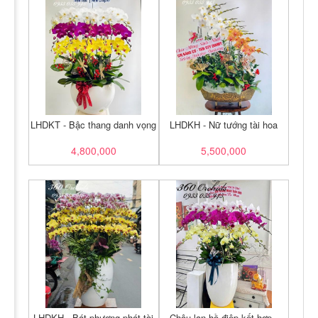
LHDKT - Bậc thang danh vọng
LHDKH - Nữ tướng tài hoa
4,800,000
5,500,000
LHDKH - Bát phương phát tài
Chậu lan hồ điệp kết hợp -