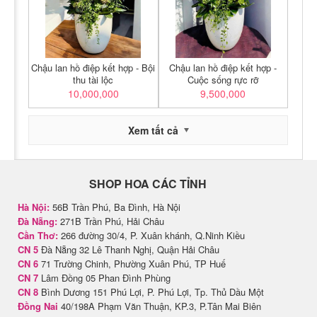
Chậu lan hồ điệp kết hợp - Bội
Chậu lan hồ điệp kết hợp -
thu tài lộc
Cuộc sống rực rỡ
10,000,000
9,500,000
Xem tất cả
SHOP HOA CÁC TỈNH
Hà Nội:
56B Trần Phú, Ba Đình, Hà Nội
Đà Nẵng:
271B Trần Phú, Hải Châu
Cần Thơ:
266 đường 30/4, P. Xuân khánh, Q.Ninh Kiều
CN 5
Đà Nẵng 32 Lê Thanh Nghị, Quận Hải Châu
CN 6
71 Trường Chinh, Phường Xuân Phú, TP Huế
CN 7
Lâm Đồng 05 Phan Đình Phùng
CN 8
Bình Dương 151 Phú Lợi, P. Phú Lợi, Tp. Thủ Dầu Một
Đồng Nai
40/198A Phạm Văn Thuận, KP.3, P.Tân Mai Biên