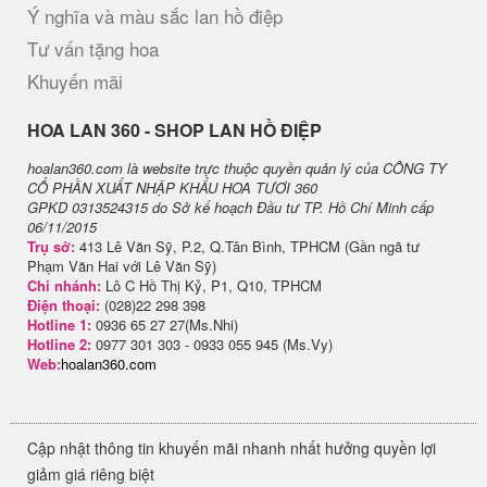
Ý nghĩa và màu sắc lan hồ điệp
Tư vấn tặng hoa
Khuyến mãi
H​OA LAN 360 - SHOP LAN HỒ ĐIỆP
hoalan360.com là website trực thuộc quyền quản lý của CÔNG TY
CỔ PHẦN XUẤT NHẬP KHẨU HOA TƯƠI 360
GPKD 0313524315 do Sở kế hoạch Đầu tư TP. Hồ Chí Minh cấp
06/11/2015
Trụ sở:
413 Lê Văn Sỹ, P.2, Q.Tân Bình, TPHCM (Gần ngã tư
Phạm Văn Hai với Lê Văn Sỹ)
Chi nhánh:
Lô C Hồ Thị Kỷ, P1, Q10, TPHCM
Điện thoại:
(028)22 298 398
Hotline 1:
0936 65 27 27(Ms.Nhi)
Hotline 2:
0977 301 303 - 0933 055 945 (Ms.Vy)
Web:
hoalan360.com
Cập nhật thông tin khuyến mãi nhanh nhất hưởng quyền lợi
giảm giá riêng biệt