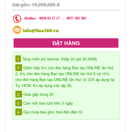
Giá gốc: 16,958,000 đ
Hotline:
0936 65 27 27
-
0977 301 303
info@hoa360.vn
ĐẶT HÀNG
1
Tặng miễn phí banner, thiệp (trị giá 20.000đ)
2.
Giảm tiếp 3% cho đơn hàng Bạn tạo ONLINE lần thứ
2, 5% cho đơn hàng Bạn tạo ONLINE lần thứ 6 và 10%
cho đơn hàng Bạn tạo ONLINE lần thứ 12 (Chỉ áp dụng tại
Tp. HCM, Ko áp dụng các dịp lễ)
2.
Giao gấp trong 2h
3.
Cam kết hoa tươi trên 3 ngày
4.
Giá chưa bao gồm hoá đơn điện tử