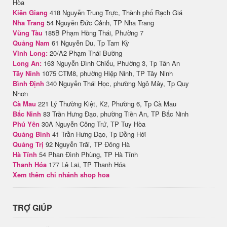
Hòa
Kiên Giang
418 Nguyễn Trung Trực, Thành phố Rạch Giá
Nha Trang
54 Nguyễn Đức Cảnh, TP Nha Trang
Vũng Tàu
185B Phạm Hồng Thái, Phường 7
Quảng Nam
61 Nguyễn Du, Tp Tam Kỳ
Vĩnh Long:
20/A2 Phạm Thái Bường
Long An:
163 Nguyễn Đình Chiểu, Phường 3, Tp Tân An
Tây Ninh
1075 CTM8, phường Hiệp Ninh, TP Tây Ninh
Bình Định
340 Nguyễn Thái Học, phường Ngô Mây, Tp Quy
Nhơn
Cà Mau
221 Lý Thường Kiệt, K2, Phường 6, Tp Cà Mau
Bắc Ninh
83 Trần Hưng Đạo, phường Tiền An, TP Bắc Ninh
Phú Yên
30A Nguyễn Công Trứ, TP Tuy Hòa
Quảng Bình
41 Trần Hưng Đạo, Tp Đồng Hới
Quảng Trị
92 Nguyễn Trãi, TP Đông Hà
Hà Tĩnh
54 Phan Đình Phùng, TP Hà Tĩnh
Thanh Hóa
177 Lê Lai, TP Thanh Hóa
Xem thêm chi nhánh shop hoa
TRỢ GIÚP