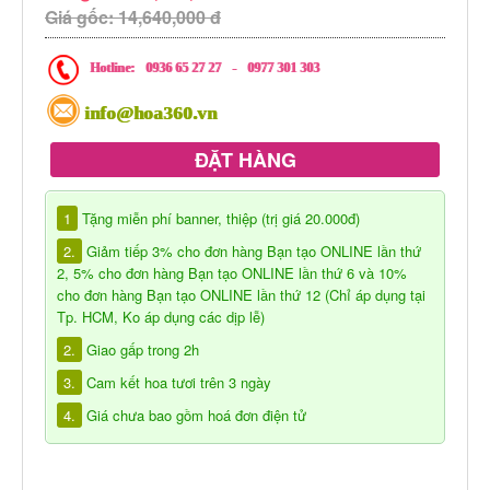
Giá gốc: 14,640,000 đ
Hotline:
0936 65 27 27
-
0977 301 303
info@hoa360.vn
ĐẶT HÀNG
1
Tặng miễn phí banner, thiệp (trị giá 20.000đ)
2.
Giảm tiếp 3% cho đơn hàng Bạn tạo ONLINE lần thứ
2, 5% cho đơn hàng Bạn tạo ONLINE lần thứ 6 và 10%
cho đơn hàng Bạn tạo ONLINE lần thứ 12 (Chỉ áp dụng tại
Tp. HCM, Ko áp dụng các dịp lễ)
2.
Giao gấp trong 2h
3.
Cam kết hoa tươi trên 3 ngày
4.
Giá chưa bao gồm hoá đơn điện tử