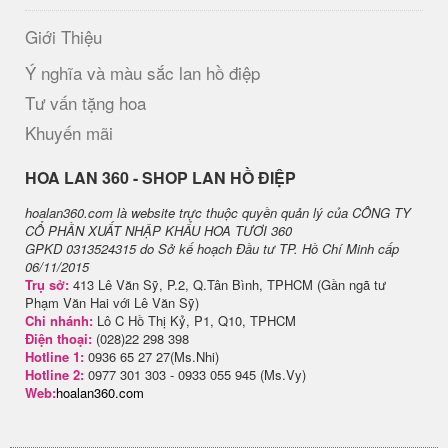
Giới Thiệu
Ý nghĩa và màu sắc lan hồ điệp
Tư vấn tặng hoa
Khuyến mãi
H​OA LAN 360 - SHOP LAN HỒ ĐIỆP
hoalan360.com là website trực thuộc quyền quản lý của CÔNG TY
CỔ PHẦN XUẤT NHẬP KHẨU HOA TƯƠI 360
GPKD 0313524315 do Sở kế hoạch Đầu tư TP. Hồ Chí Minh cấp
06/11/2015
Trụ sở:
413 Lê Văn Sỹ, P.2, Q.Tân Bình, TPHCM (Gần ngã tư
Phạm Văn Hai với Lê Văn Sỹ)
Chi nhánh:
Lô C Hồ Thị Kỷ, P1, Q10, TPHCM
Điện thoại:
(028)22 298 398
Hotline 1:
0936 65 27 27(Ms.Nhi)
Hotline 2:
0977 301 303 - 0933 055 945 (Ms.Vy)
Web:
hoalan360.com