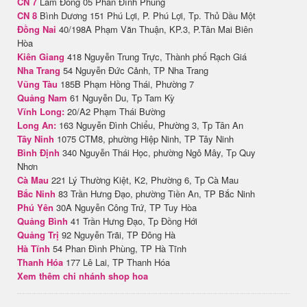
CN 7
Lâm Đồng 05 Phan Đình Phùng
CN 8
Bình Dương 151 Phú Lợi, P. Phú Lợi, Tp. Thủ Dầu Một
Đồng Nai
40/198A Phạm Văn Thuận, KP.3, P.Tân Mai Biên
Hòa
Kiên Giang
418 Nguyễn Trung Trực, Thành phố Rạch Giá
Nha Trang
54 Nguyễn Đức Cảnh, TP Nha Trang
Vũng Tàu
185B Phạm Hồng Thái, Phường 7
Quảng Nam
61 Nguyễn Du, Tp Tam Kỳ
Vĩnh Long:
20/A2 Phạm Thái Bường
Long An:
163 Nguyễn Đình Chiểu, Phường 3, Tp Tân An
Tây Ninh
1075 CTM8, phường Hiệp Ninh, TP Tây Ninh
Bình Định
340 Nguyễn Thái Học, phường Ngô Mây, Tp Quy
Nhơn
Cà Mau
221 Lý Thường Kiệt, K2, Phường 6, Tp Cà Mau
Bắc Ninh
83 Trần Hưng Đạo, phường Tiền An, TP Bắc Ninh
Phú Yên
30A Nguyễn Công Trứ, TP Tuy Hòa
Quảng Bình
41 Trần Hưng Đạo, Tp Đồng Hới
Quảng Trị
92 Nguyễn Trãi, TP Đông Hà
Hà Tĩnh
54 Phan Đình Phùng, TP Hà Tĩnh
Thanh Hóa
177 Lê Lai, TP Thanh Hóa
Xem thêm chi nhánh shop hoa