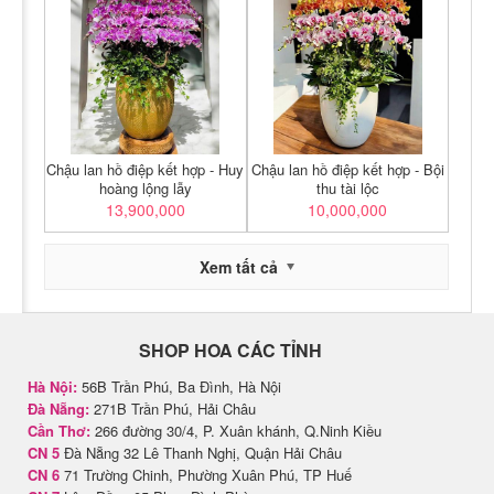
Chậu lan hồ điệp kết hợp - Huy
Chậu lan hồ điệp kết hợp - Bội
hoàng lộng lẫy
thu tài lộc
13,900,000
10,000,000
Xem tất cả
SHOP HOA CÁC TỈNH
Hà Nội:
56B Trần Phú, Ba Đình, Hà Nội
Đà Nẵng:
271B Trần Phú, Hải Châu
Cần Thơ:
266 đường 30/4, P. Xuân khánh, Q.Ninh Kiều
CN 5
Đà Nẵng 32 Lê Thanh Nghị, Quận Hải Châu
CN 6
71 Trường Chinh, Phường Xuân Phú, TP Huế