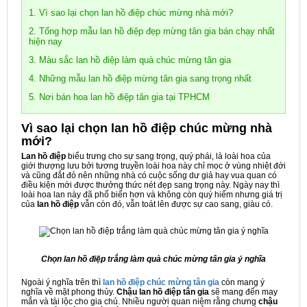
1. Vì sao lại chọn lan hồ điệp chúc mừng nhà mới?
2. Tổng hợp mẫu lan hồ điệp đẹp mừng tân gia bán chạy nhất
hiện nay
3. Màu sắc lan hồ điệp làm quà chúc mừng tân gia
4. Những mẫu lan hồ điệp mừng tân gia sang trọng nhất
5. Nơi bán hoa lan hồ điệp tân gia tại TPHCM
Vì sao lại chọn lan hồ điệp chúc mừng nhà
mới?
Lan hồ điệp
biểu trưng cho sự sang trọng, quý phái, là loài hoa của
giới thượng lưu bởi tương truyền loài hoa này chỉ mọc ở vùng nhiệt đới
và cũng đắt đỏ nên những nhà có cuộc sống dư giả hay vua quan có
điều kiện mới được thưởng thức nét đẹp sang trọng này. Ngày nay thì
loài hoa lan này đã phổ biến hơn và không còn quý hiếm nhưng giá trị
của
lan hồ điệp
vẫn còn đó, vẫn toát lên được sự cao sang, giàu có.
Chọn lan hồ điệp trắng làm quà chúc mừng tân gia ý nghĩa
Ngoài ý nghĩa trên thì
lan hồ điệp chúc mừng tân gia
còn mang ý
nghĩa về mặt phong thủy.
Chậu lan hồ điệp tân gia
sẽ mang đến may
mắn và tài lộc cho gia chủ. Nhiều người quan niệm rằng chưng
chậu