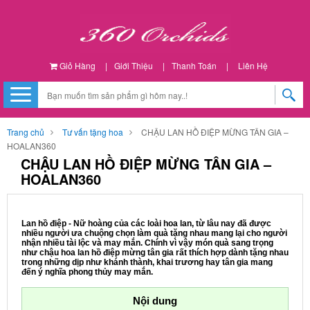
Giỏ Hàng
|
Giới Thiệu
|
Thanh Toán
|
Liên Hệ
Trang chủ
Tư vấn tặng hoa
CHẬU LAN HỒ ĐIỆP MỪNG TÂN GIA –
HOALAN360
CHẬU LAN HỒ ĐIỆP MỪNG TÂN GIA –
HOALAN360
Lan hồ điệp - Nữ hoàng của các loài hoa lan, từ lâu nay đã được
nhiều người ưa chuộng chọn làm quà tặng nhau mang lại cho người
nhận nhiều tài lộc và may mắn. Chính vì vậy món quà sang trọng
như chậu hoa lan hồ điệp mừng tân gia rất thích hợp dành tặng nhau
trong những dịp như khánh thành, khai trương hay tân gia mang
đến ý nghĩa phong thủy may mắn.
Nội dung