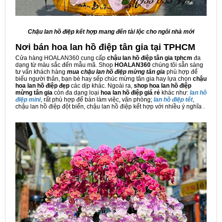
Chậu lan hồ điệp kết hợp mang đến tài lộc cho ngôi nhà mới
Nơi bán hoa lan hồ điệp tân gia tại TPHCM
Cửa hàng HOALAN360 cung cấp
chậu lan hồ điệp tân gia tphcm
đa
dạng từ màu sắc đến mẫu mã. Shop
HOALAN360
chúng tôi sẵn sàng
tư vấn khách hàng
mua
chậu lan hồ điệp mừng tân gia
phù hợp để
biếu người thân, bạn bè hay sếp chúc mừng tân gia hay lựa chọn
chậu
hoa lan hồ điệp đẹp
các dịp khác. Ngoài ra,
shop hoa lan hồ điệp
mừng tân gia
còn đa dạng loại
hoa lan hồ điệp giá rẻ
khác như:
lan hồ
điệp mini
, rất phù hợp để bàn làm việc, văn phòng;
lan hồ điệp tết
,
chậu lan hồ điệp đột biến, chậu lan hồ điệp kết hợp với nhiều ý nghĩa .