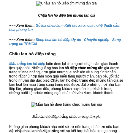
Chậu lan hồ điệp tím mừng tân gia
=>> Xem thêm:
Gỗ lũa ghép lan - Kiệt tác xa xỉ của nghệ thuật cắm
hoa phong lan
=>> Xem thêm:
Shop hoa lan hồ điệp Uy tín - Chuyên nghiệp - Sang
trọng tại TP.HCM
Chậu lan hồ điệp trắng
Màu trắng lan hồ điệp
luôn đem lại cho người nhận cảm giác thanh
lịch quý phái. Những
lẵng hoa lan hồ điệp chúc mừng tân gia
được
trang trí nhẹ nhàng, đơn giản nhưng lại toát lên vẻ sung túc từ bên
trong rất phù hợp làm món quà mến tặng người thân, bạn bè, đối tác
trong những dịp đặc biệt.
Chậu lan hồ điệp trắng đẹp mừng tân gia
sẽ
làm toát lên màu trắng sang trọng nếu được đặt ở những nơi như bàn
tiếp tân, phòng giám đốc, phòng khách hay bàn tiếp khách trong
những buổi tiệc chúc mừng ngôi nhà mới vừa được khánh thành.
Mẫu lan hồ điệp trắng chúc mừng tân gia
Không gian phòng khách nhà mới sẽ trở nên trang nhã hơn nếu bạn
đặt
chậu hoa lan hồ điệp trắng
với sự kết hợp hài hòa trong phong