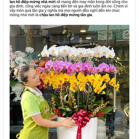
lan hồ điệp
mừng nhà mới
sẽ mang đến may mắn trong đời sống cho
gia đình, công việc ngày càng tiến tới và gia đình luôn ấm no. Chính vì
vậy món quà tân gia ý nghĩa mà mọi người đều nghĩ đến khi chúc
mừng nhà mới là
chậu lan hồ điệp mừng tân gia
.