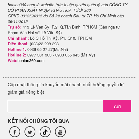
hoalan360.com là website trực thuộc quyền quản lý của CÔNG TY
CỔ PHẦN XUẤT NHẬP KHẨU HOA TƯƠI 360
GPKD 0313524315 do Sở kế hoạch Đầu tư TP. Hồ Chí Minh cấp
06/11/2015
Trụ sở:
413 Lê Văn Sỹ, P.2, Q.Tân Bình, TPHCM (Gần ngã tư
Phạm Văn Hai với Lê Văn Sỹ)
Chi nhánh:
Lô C Hồ Thị Kỷ, P1, Q10, TPHCM
Điện thoại:
(028)22 298 398
Hotline 1:
0936 65 27 27(Ms.Nhi)
Hotline 2:
0977 301 303 - 0933 055 945 (Ms.Vy)
Web:
hoalan360.com
Cập nhật thông tin khuyến mãi nhanh nhất hưởng quyền lợi
giảm giá riêng biệt
GỬI
KẾT NỐI CHÚNG TÔI QUA