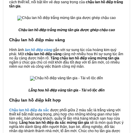
cách thiết kế, nổi bật lên vẻ đẹp sang trọng của
chậu lan hồ điệp trắng
tân gia
.
Chậu lan hồ điệp trắng mừng tân gia được ghép chậu cao
Chậu lan hồ điệp màu vàng
Hình ảnh
lan hồ điệp vàng
gắn với sự sung túc của hoàng kim quý
phái. Một
chậu lan hồ điệp vàng
càng nở nhiều hoa thì sự sung túc ấm
no ấy càng được hiện rõ.
Tặng chậu lan hồ điệp vàng mừng tân gia
ngầm ý chúc gia chủ có một khởi đầu tốt đẹp với tổ ấm mới, có nhiều
niềm vui mới và công việc thành công mỹ mãn.
Lẵng hoa hồ điệp vàng tân gia - Tài vô lộc đến
Chậu lan hồ điệp kết hợp
Chậu lan hồ điệp đa sắc
được phối giữa 2 màu sắc là trắng vàng với
thiết kế bắt mắt sang trọng, phù hợp cho những không gian như bàn
làm việc, bàn phòng khách, quầy lễ tân nhà hàng khách sạn hay cửa
hàng.
Lẵng hoa lan hồ điệp đa sắc mừng tân gia
sẽ là món quà thực ý
nghĩa khi dành tặng đến người thân, bạn bè, đồng nghiệp, đối tác
nhân dịp khánh thành nhà mới, tổ ấm mới. Chúc cho họ tân gia được