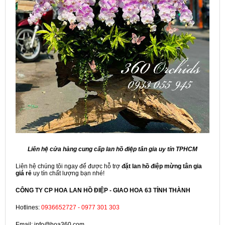
Liên hệ cửa hàng cung cấp lan hồ điệp tân gia uy tín TPHCM
Liên hệ chúng tôi ngay để được hỗ trợ
đặt lan hồ điệp mừng tân gia
giá rẻ
uy tín chất lượng bạn nhé!
CÔNG TY CP HOA LAN HỒ ĐIỆP - GIAO HOA 63 TỈNH THÀNH
Hotlines:
0936652727 - 0977 301 303
Email: info@hoa360.com