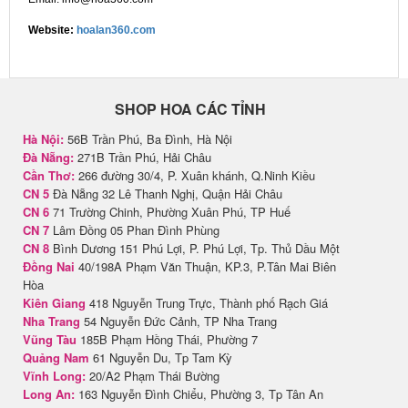
Website:
hoalan360.com
SHOP HOA CÁC TỈNH
Hà Nội:
56B Trần Phú, Ba Đình, Hà Nội
Đà Nẵng:
271B Trần Phú, Hải Châu
Cần Thơ:
266 đường 30/4, P. Xuân khánh, Q.Ninh Kiều
CN 5
Đà Nẵng 32 Lê Thanh Nghị, Quận Hải Châu
CN 6
71 Trường Chinh, Phường Xuân Phú, TP Huế
CN 7
Lâm Đồng 05 Phan Đình Phùng
CN 8
Bình Dương 151 Phú Lợi, P. Phú Lợi, Tp. Thủ Dầu Một
Đồng Nai
40/198A Phạm Văn Thuận, KP.3, P.Tân Mai Biên
Hòa
Kiên Giang
418 Nguyễn Trung Trực, Thành phố Rạch Giá
Nha Trang
54 Nguyễn Đức Cảnh, TP Nha Trang
Vũng Tàu
185B Phạm Hồng Thái, Phường 7
Quảng Nam
61 Nguyễn Du, Tp Tam Kỳ
Vĩnh Long:
20/A2 Phạm Thái Bường
Long An:
163 Nguyễn Đình Chiểu, Phường 3, Tp Tân An