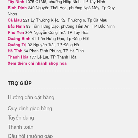
Tây Ninh
1075 CTM8, phường Hiệp Ninh, TP Tây Ninh
Bình Định
340 Nguyễn Thái Học, phường Ngô Mây, Tp Quy
Nhơn
Cà Mau
221 Lý Thường Kiệt, K2, Phường 6, Tp Cà Mau
Bắc Ninh
83 Trần Hưng Đạo, phường Tiền An, TP Bắc Ninh
Phú Yên
30A Nguyễn Công Trứ, TP Tuy Hòa
Quảng Bình
41 Trần Hưng Đạo, Tp Đồng Hới
Quảng Trị
92 Nguyễn Trãi, TP Đông Hà
Hà Tĩnh
54 Phan Đình Phùng, TP Hà Tĩnh
Thanh Hóa
177 Lê Lai, TP Thanh Hóa
Xem thêm chi nhánh shop hoa
TRỢ GIÚP
Hướng dẫn đặt hàng
Quy định giao hàng
Tuyển dụng
Thanh toán
Câu hỏi thường gặp