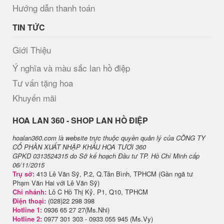
Hướng dẫn thanh toán
TIN TỨC
Giới Thiệu
Ý nghĩa và màu sắc lan hồ điệp
Tư vấn tặng hoa
Khuyến mãi
H​OA LAN 360 - SHOP LAN HỒ ĐIỆP
hoalan360.com là website trực thuộc quyền quản lý của CÔNG TY
CỔ PHẦN XUẤT NHẬP KHẨU HOA TƯƠI 360
GPKD 0313524315 do Sở kế hoạch Đầu tư TP. Hồ Chí Minh cấp
06/11/2015
Trụ sở:
413 Lê Văn Sỹ, P.2, Q.Tân Bình, TPHCM (Gần ngã tư
Phạm Văn Hai với Lê Văn Sỹ)
Chi nhánh:
Lô C Hồ Thị Kỷ, P1, Q10, TPHCM
Điện thoại:
(028)22 298 398
Hotline 1:
0936 65 27 27(Ms.Nhi)
Hotline 2:
0977 301 303 - 0933 055 945 (Ms.Vy)