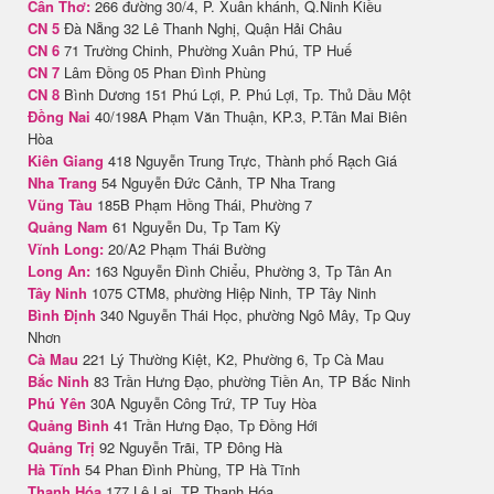
Cần Thơ:
266 đường 30/4, P. Xuân khánh, Q.Ninh Kiều
CN 5
Đà Nẵng 32 Lê Thanh Nghị, Quận Hải Châu
CN 6
71 Trường Chinh, Phường Xuân Phú, TP Huế
CN 7
Lâm Đồng 05 Phan Đình Phùng
CN 8
Bình Dương 151 Phú Lợi, P. Phú Lợi, Tp. Thủ Dầu Một
Đồng Nai
40/198A Phạm Văn Thuận, KP.3, P.Tân Mai Biên
Hòa
Kiên Giang
418 Nguyễn Trung Trực, Thành phố Rạch Giá
Nha Trang
54 Nguyễn Đức Cảnh, TP Nha Trang
Vũng Tàu
185B Phạm Hồng Thái, Phường 7
Quảng Nam
61 Nguyễn Du, Tp Tam Kỳ
Vĩnh Long:
20/A2 Phạm Thái Bường
Long An:
163 Nguyễn Đình Chiểu, Phường 3, Tp Tân An
Tây Ninh
1075 CTM8, phường Hiệp Ninh, TP Tây Ninh
Bình Định
340 Nguyễn Thái Học, phường Ngô Mây, Tp Quy
Nhơn
Cà Mau
221 Lý Thường Kiệt, K2, Phường 6, Tp Cà Mau
Bắc Ninh
83 Trần Hưng Đạo, phường Tiền An, TP Bắc Ninh
Phú Yên
30A Nguyễn Công Trứ, TP Tuy Hòa
Quảng Bình
41 Trần Hưng Đạo, Tp Đồng Hới
Quảng Trị
92 Nguyễn Trãi, TP Đông Hà
Hà Tĩnh
54 Phan Đình Phùng, TP Hà Tĩnh
Thanh Hóa
177 Lê Lai, TP Thanh Hóa