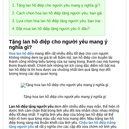
1. Tặng lan hồ điệp cho người yêu mang ý nghĩa gì?
2. Cách chọn hoa lan hồ điệp tặng người yêu, bạn gái
3. Lựa chọn hoa lan hồ điệp tặng người yêu, bạn trai
4. Đặt mua lan hồ điệp tặng người yêu ở đâu?
Tặng lan hồ điệp cho người yêu mang ý
nghĩa gì?
Hoa lan hồ điệp
mang đến rất nhiều điều tốt đẹp cho con người.
Không những đem lại giá trị về thẩm mỹ, lan hồ điệp còn truyền tải
thành công những biểu tượng của sự sang trọng, thanh cao mà hương
thơm thanh khiết. Chính bởi những lợi ích cùng đặc điểm nổi bật mà
lan hồ điệp là lời hoa được ưa chuộng nhất làm quà tặng mọi đối
tượng trong các dịp quan trọng.
Tặng hoa lan hồ điệp cho người yêu mang ý nghĩa gì
Lan hồ điệp tặng người yêu
đem đến nhiều điều may mắn, thể hiện rõ
được tình cảm chân thật trong tình yêu đôi lứa nhằm chúc nhau những
điều tốt đẹp nhất. Ý nghĩa tình yêu đẹp của bông lan hồ điệp sẽ thể
hiện rõ hơn qua từng màu sắc mà hoa mang đến. Màu trắng lan hồ
điệp trong sáng mà thuần khiết của tình yêu.
Chậu lan hồ điệp trắng
tặng người yêu
sẽ rất ý nghĩa cho các cặp đôi vừa chớm nở tình yêu.