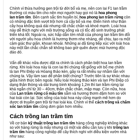
Chính vì thừa hưởng gen trội từ đời bố và mẹ, nên con lai F1 lan trầm
thường có màu tím cho nên mọi người hay gọi nó là
hoa phong
lan trầm tím
. Bên cạnh sắc tím huyền bí,
hoa phong lan trầm rừng
còn
có những đặc tính vượt trội hơn cả cây bố và mẹ. Điển hình như thân
cây hoa không quá dài nhưng rất chắc chắn và khoẻ mạnh. Loài hoa
này dễ thích nghi với môi trường sống và có tốc độ sinh trưởng phát
triển khá tốt. Ngoài ra, sức hấp dẫn lớn nhất của phong lan trầm tím đối
với người yêu hoa chính là hương thơm nhẹ nhàng, dễ chịu, tạo ra một
cảm giác thư giãn, khoan khoái. Những ai đã từng tiếp xúc với loài hoa
này một lần chắc chắn sẽ không bao giờ quên được mùi hương độc
đáo đó.
Vấn đề khác nữa được đặt ra chính là cách phân biệt hoa lan trầm
rừng. Khi loài hoa này là con lai thì chúng rất giống với bố mẹ chính
là lan Phi Điệp và Hòang thảo kèn, gây ra rất nhiều sự nhầm lẫn với
chúng ta. Vậy làm sao để phân biệt chúng? Trước tiên là sự khác nhau
giữa hình thức bên ngoài. Nếu loài Hoàng thảo kèn và lan Phi Điệp có
dạng thân thòng và dài trung bình khoảng 1,2m thì lan trầm rừng lại
khá ngắn chỉ từ 30 – 40cm, thân chắc chắn, mập mạp. Còn nữa, hoa
của
Lan trầm rừng
có màu tím
sẫm và hương thơm đậm hơn so với
hai loài còn lại. Sức sống của loài hoa này cũng mạnh mẽ hơn do
được di truyền gen trội từ hai loài kia. Chính vì thế
cách trồng và chăm
sóc lan trầm tím
cũng đơn giản hơn nhiều.
Cách trồng lan trầm tím
Về cơ bản
kỹ thuật trồng lan trầm tím
hàng công nghiệp không khác
so với hàng rừng là mấy nhưng có một vài điều cần lưu ý khi
trồng lan
trầm tím
hàng công nghiệp để cây thích nghi với điều kiện vườn nhà
như sau: