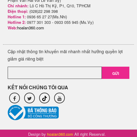
Phạm Văn Hai với Lê Văn Sỹ)
Chi nhánh:
Lô C Hồ Thị Kỷ, P1, Q10, TPHCM
Điện thoại:
(028)22 298 398
Hotline 1:
0936 65 27 27(Ms.Nhi)
Hotline 2:
0977 301 303 - 0933 055 945 (Ms.Vy)
Web:
hoalan360.com
Cập nhật thông tin khuyến mãi nhanh nhất hưởng quyền lợi
giảm giá riêng biệt
GỬI
KẾT NỐI CHÚNG TÔI QUA
Design by
All right Reserval.
hoalan360.com