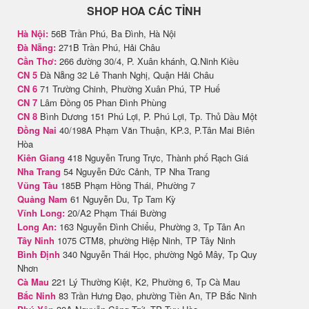
SHOP HOA CÁC TỈNH
Hà Nội:
56B Trần Phú, Ba Đình, Hà Nội
Đà Nẵng:
271B Trần Phú, Hải Châu
Cần Thơ:
266 đường 30/4, P. Xuân khánh, Q.Ninh Kiều
CN 5
Đà Nẵng 32 Lê Thanh Nghị, Quận Hải Châu
CN 6
71 Trường Chinh, Phường Xuân Phú, TP Huế
CN 7
Lâm Đồng 05 Phan Đình Phùng
CN 8
Bình Dương 151 Phú Lợi, P. Phú Lợi, Tp. Thủ Dầu Một
Đồng Nai
40/198A Phạm Văn Thuận, KP.3, P.Tân Mai Biên
Hòa
Kiên Giang
418 Nguyễn Trung Trực, Thành phố Rạch Giá
Nha Trang
54 Nguyễn Đức Cảnh, TP Nha Trang
Vũng Tàu
185B Phạm Hồng Thái, Phường 7
Quảng Nam
61 Nguyễn Du, Tp Tam Kỳ
Vĩnh Long:
20/A2 Phạm Thái Bường
Long An:
163 Nguyễn Đình Chiểu, Phường 3, Tp Tân An
Tây Ninh
1075 CTM8, phường Hiệp Ninh, TP Tây Ninh
Bình Định
340 Nguyễn Thái Học, phường Ngô Mây, Tp Quy
Nhơn
Cà Mau
221 Lý Thường Kiệt, K2, Phường 6, Tp Cà Mau
Bắc Ninh
83 Trần Hưng Đạo, phường Tiền An, TP Bắc Ninh