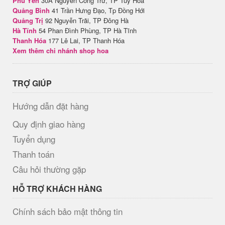
Phú Yên
30A Nguyễn Công Trứ, TP Tuy Hòa
Quảng Bình
41 Trần Hưng Đạo, Tp Đồng Hới
Quảng Trị
92 Nguyễn Trãi, TP Đông Hà
Hà Tĩnh
54 Phan Đình Phùng, TP Hà Tĩnh
Thanh Hóa
177 Lê Lai, TP Thanh Hóa
Xem thêm chi nhánh shop hoa
TRỢ GIÚP
Hướng dẫn đặt hàng
Quy định giao hàng
Tuyển dụng
Thanh toán
Câu hỏi thường gặp
HỖ TRỢ KHÁCH HÀNG
Chính sách bảo mật thông tin