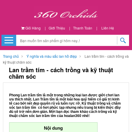
Giỏ Hàng
|
Giới Thiệu
|
Thanh Toán
|
Liên Hệ
Trang chủ
Ý nghĩa và màu sắc lan hồ điệp
Lan trầm tím - cách trồng và
kỹ thuật chăm sóc
Lan trầm tím - cách trồng và kỹ thuật
chăm sóc
Phong Lan trầm tím là một trong những loại lan được giới chơi lan
ưa thích nhất. Lan Trầm tím là một loài hoa quý hiếm có giá trị kinh
tế cao bởi nét đẹp quyến rũ và luôn rực rỡ. Kỹ thuật trồng và chăm
sóc lan trầm tím có hơi phức tạp nhưng nếu trang bị kiến thức đầy
đủ sẽ trở nên đơn giản. Mời bạn đọc tham khảo cách trồng và kỹ
thuật chăm sóc lan trầm tím của hoalan360 nhé!
Nội dung