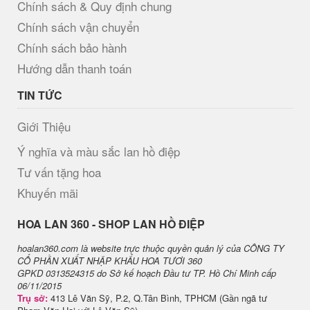
Chính sách & Quy định chung
Chính sách vận chuyển
Chính sách bảo hành
Hướng dẫn thanh toán
TIN TỨC
Giới Thiệu
Ý nghĩa và màu sắc lan hồ điệp
Tư vấn tặng hoa
Khuyến mãi
H​OA LAN 360 - SHOP LAN HỒ ĐIỆP
hoalan360.com là website trực thuộc quyền quản lý của CÔNG TY
CỔ PHẦN XUẤT NHẬP KHẨU HOA TƯƠI 360
GPKD 0313524315 do Sở kế hoạch Đầu tư TP. Hồ Chí Minh cấp
06/11/2015
Trụ sở:
413 Lê Văn Sỹ, P.2, Q.Tân Bình, TPHCM (Gần ngã tư