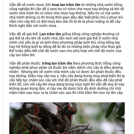
Vấn đề về nước mưa: Khi
mua lan trầm tím
từ những nhà vườn trồng
công nghiệp thì cần để ý xem họ có nilon che mưa hay không và khi về
vườn nhà mình thì có nilon che mưa hay không. Nếu họ có mà vườn
nhà mình không có thì trong thời gian đầu đặc biệt phải chú ý phun trừ
nầm cho cây khi có đợt mưa kéo dài rồi từ từ ta phun loãng ra để cây
thích nghi dần với nước mưa.
Vấn đề về giá thể:
Lan trầm tím
giống trồng công nghiệp thường có
giá thể là rêu khi về vườn nhà cần xem xét xem giá thể ở vườn nhà
mình chủ yếu là gì và tưới theo phương pháp tưới thủ công bằng tay
hay hệ thống tưới tự động để từ đó có những biện pháp như thay giá
thể hoặc điều tiết chế độ nước sao cho phù hợp với chế độ nước của
cây lan trầm tím.
Vấn đề phân thuốc:
trồng lan trầm tím
theo phương thức trồng công
nghiệp phải phun phân và thuốc trừ nấm, bệnh cho cây là điều đương
nhiên. Nhưng khi về vườn nhà mình cây có được ăn phân thuốc đều
hay không. Điều này cần lưu ý, nếu cây đang trong mùa phát triển thì ta
cần tiếp tục chăm sóc cây với chế độ phân thuốc đều đều để cây phát
triển tốt, còn với cây khi mua đang trong mùa nghỉ thì vấn đề duy trì này
không quan trọng lắm, vì cây mẹ đã được tích đủ dinh dưỡng chỉ chờ
mầm năm sau mọc ra ta chăm sóc sao thì chồi trầm tím non nó lên vậy.