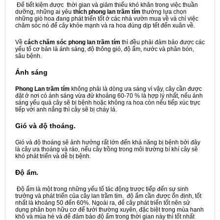
Để tiết kiệm được thời gian và giảm thiểu khó khăn trong việc thuần
dưỡng, những ai yêu
thích phong lan trầm tím
thường lựa chọn
những giò hoa đang phát triển tốt ở các nhà vườn mua về và chỉ việc
chăm sóc nó để cây khỏe mạnh và ra hoa đúng dịp tết đến xuân về.
Về
cách chăm sóc
phong lan trầm tím
thì đều phải đảm bảo được các
yếu tố cơ bản là ánh sáng, độ thông gió, độ ẩm, nước và phân bón,
sâu bệnh.
Ánh sáng
Phong Lan trầm tím
không phải là dòng ưa sáng vì vậy, cây cần được
đặt ở nơi có ánh sáng vừa đử khoảng 60-70 % là hợp lý nhất, nếu ánh
sáng yếu quá cây sẽ bị bệnh hoặc không ra hoa còn nếu tiếp xúc trực
tiếp với anh nắng thì cây sẽ bị cháy lá.
Gió và độ thoáng.
Gió và độ thoáng sẽ ảnh hưởng rất lớn đến khả năng bị bệnh bởi đây
là cây ưa thoáng và ráo, nếu cây trồng trong môi trường bí khí cây sẽ
khó phát triển và dễ bị bệnh.
Độ ẩm.
Độ ẩm là một trong những yếu tố tác động trược tiếp đến sự sinh
trưởng và phát triển của cây lan trầm tím. độ ẩm cần được ổn định, tốt
nhất là khoảng 50 đến 60%. Ngoài ra, để cây phát triển tốt nên sử
dụng phân bọn hữu cơ để tưới thường xuyên, đặc biệt trong mùa hanh
khô và mùa hè và để đảm bảo độ ẩm trong thời gian này thì tốt nhất