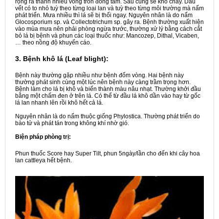
rộng ra thành nhiều vòng tròn đồng tâm. Sau cùng sẽ khô cháy. Dấu
vết có to nhỏ tuỳ theo từng loại lan và tuỳ theo từng môi trường mà nấm
phát triển. Mưa nhiều thì lá sẽ bị thối ngay. Nguyên nhân là do nấm
Glocosporium sp. và Collectotrichum sp. gây ra. Bệnh thường xuất hiện
vào mùa mưa nên phải phòng ngừa trước, thường xử lý bằng cách cắt
bỏ lá bị bệnh và phun các loại thuốc như: Mancozep, Dithal, Vicaben,
… theo nồng độ khuyến cáo.
3. Bệnh khô lá (Leaf blight):
Bệnh này thường gặp nhiều như bệnh đốm vòng. Hai bệnh này
thường phát sinh cùng một lúc nên bệnh này càng trầm trọng hơn.
Bệnh làm cho lá bị khô và biến thành màu nâu nhạt. Thường khởi đầu
bằng một chấm đen ở trên lá. Có thể từ đầu lá khô dần vào hay từ gốc
lá lan nhanh lên rồi khô hết cả lá.
Nguyên nhân là do nấm thuộc giống Phylostica. Thường phát triển do
bào tử và phát tán trong không khí nhờ gió.
Biện pháp phòng trị:
Phun thuốc Score hay Super Tilt, phun 5ngày/lần cho đến khi cây hoa
lan cattleya hết bệnh.