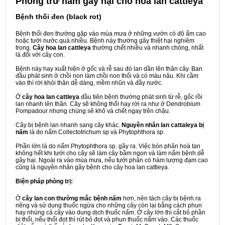
Phòng trừ nấm gây hại cho hoa lan cattleya
Bệnh thối đen (black rot)
Bệnh thối đen thường gặp vào mùa mưa ở những vườn có độ ẩm cao
hoặc tưới nước quá nhiều. Bệnh này thường gây thiệt hại nghiêm
trọng.
Cây hoa lan cattleya
thường chết nhiều và nhanh chóng, nhất
là đối với cây con.
Bệnh này hay xuất hiện ở gốc và rễ sau đó lan dần lên thân cây. Ban
đầu phát sinh ở chồi non làm chồi non thối và có màu nâu. Khi cầm
vào thì rời khỏi thân dễ dàng, mềm nhũn và đầy nước.
Ở
cây hoa lan cattleya
đầu tiên bệnh thường phát sinh từ rễ, gốc rồi
lan nhanh lên thân. Cây sẽ không thối hay rời ra như ở Dendrobium
Pompadour nhưng chúng sẽ khô và chết ngay trên chậu.
Cây bị bệnh lan nhanh sang cây khác.
Nguyên nhân lan cattaleya bị
nấm
là do nấm Collectotrichum sp và Phytophthora sp.
Phần lớn là do nấm Phytophthora sp. gây ra. Việc bón phân hoà tan
không hết khi tưới cho cây sẽ làm cây bầm ngọn và làm nấm bệnh dễ
gây hại. Ngoài ra vào mùa mưa, nếu tưới phân có hàm lượng đạm cao
cũng là nguyên nhân gây bệnh cho cây hoa lan cattleya.
Biện pháp phòng trị:
Ở
cây lan con thường mắc bệnh nấm
hơn, nên tách cây bị bệnh ra
riêng và sử dụng thuốc ngừa cho những cây còn lại bằng cách phun
hay nhúng cả cây vào dung dịch thuốc nấm. Ở cây lớn thì cắt bỏ phần
bị thối, nếu thối đọt thì rút bỏ đọt và phun thuốc nấm vào. Các thuốc