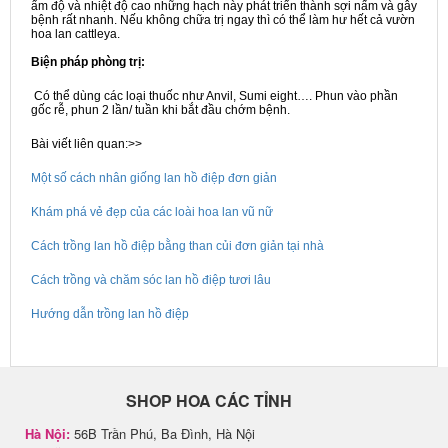
ẩm độ và nhiệt độ cao những hạch này phát triển thành sợi nấm và gây
bệnh rất nhanh. Nếu không chữa trị ngay thì có thể làm hư hết cả vườn
hoa lan cattleya.
Biện pháp phòng trị:
Có thể dùng các loại thuốc như Anvil, Sumi eight…. Phun vào phần
gốc rễ, phun 2 lần/ tuần khi bắt đầu chớm bệnh.
Bài viết liên quan:>>
Một số cách nhân giống lan hồ điệp đơn giản
Khám phá vẻ đẹp của các loài hoa lan vũ nữ
Cách trồng lan hồ điệp bằng than củi đơn giản tại nhà
Cách trồng và chăm sóc lan hồ điệp tươi lâu
Hướng dẫn trồng lan hồ điệp
SHOP HOA CÁC TỈNH
Hà Nội:
56B Trần Phú, Ba Đình, Hà Nội