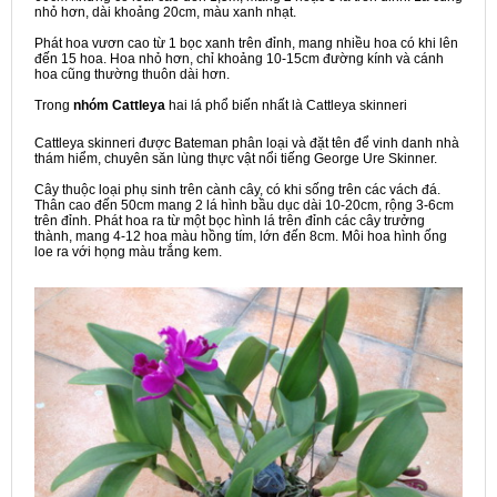
nhỏ hơn, dài khoảng 20cm, màu xanh nhạt.
Phát hoa vươn cao từ 1 bọc xanh trên đỉnh, mang nhiều hoa có khi lên
đến 15 hoa. Hoa nhỏ hơn, chỉ khoảng 10-15cm đường kính và cánh
hoa cũng thường thuôn dài hơn.
Trong
nhóm Cattleya
hai lá phổ biến nhất là Cattleya skinneri
Cattleya skinneri được Bateman phân loại và đặt tên để vinh danh nhà
thám hiểm, chuyên săn lùng thực vật nổi tiếng George Ure Skinner.
Cây thuộc loại phụ sinh trên cành cây, có khi sống trên các vách đá.
Thân cao đến 50cm mang 2 lá hình bầu dục dài 10-20cm, rộng 3-6cm
trên đỉnh. Phát hoa ra từ một bọc hình lá trên đỉnh các cây trưởng
thành, mang 4-12 hoa màu hồng tím, lớn đến 8cm. Môi hoa hình ống
loe ra với họng màu trắng kem.