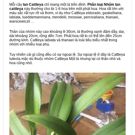
Mỗi cây
lan Cattleya
chỉ mang một lá trên đỉnh.
Phân loại Nhóm lan
cattleya
này thường cho từ 1-6 hoa trên một phát hoa. Hoa rất lớn với
màu sắc rất rực rỡ và thơm, ví dụ như Cattleya eldorado, gaskelliana,
labiata, lueddemanniana, mendelii, mossiae, percivaliana, trianaei,
warscewiczii ...
Thân của nhóm này cao khoảng 8-30cm, lá thường xanh đậm dầy, dai,
dài khoảng 20cm, rộng đến 7cm. Phát hoa rất to có thể lên đến 25cm
đường kính. Cattleya labiata và trianaei là loài tiêu biểu nhất trong
nhóm với nhiều loại phụ.
Tuy nhiên cái gì cũng đều có sự ngoại lệ. Sự ngoại lệ ở đây là Cattleya
luteola mặc dù thuộc nhóm Cattleya Một lá nhưng lại có thân nhỏ và
hoa cũng nhỏ.