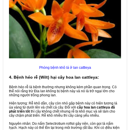
Phòng bệnh khô lá ở lan cattleya
4. Bệnh héo rễ (Wilt) hại cây hoa lan cattleya:
Bệnh héo rễ là bệnh thường nhưng không kém phần quan trọng. Có
thể nói rằng trừ Địa lan không bị bệnh này và nó là trở ngại lớn cho
những người trồng phong lan.
Hiện tượng: Rễ khô dần, cây còn nhỏ gặp bệnh này có hiện tượng lá
úa vàng từ dưới lên và chết cả cây. Đối với
cây hoa lan cattleya đã
phát triển tốt
thì cây không chết nhưng rễ bị khô mục và sẽ làm cho
cây chậm phát triển. Rễ khô nhiều thì cây càng yếu nhiều.
Nguyên nhân: Do nấm Selectrotium rolfsii gây nên, còn gọi là nấm
hạch. Hạch này có thể tồn tại trong môi trường rất lâu. Khi có điều kiện