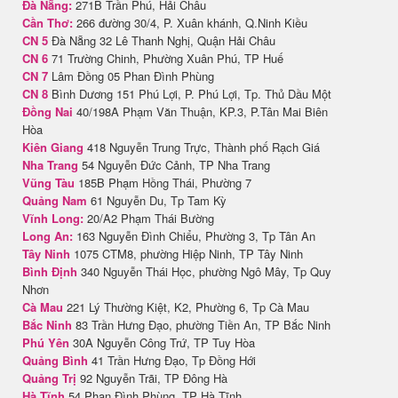
Đà Nẵng:
271B Trần Phú, Hải Châu
Cần Thơ:
266 đường 30/4, P. Xuân khánh, Q.Ninh Kiều
CN 5
Đà Nẵng 32 Lê Thanh Nghị, Quận Hải Châu
CN 6
71 Trường Chinh, Phường Xuân Phú, TP Huế
CN 7
Lâm Đồng 05 Phan Đình Phùng
CN 8
Bình Dương 151 Phú Lợi, P. Phú Lợi, Tp. Thủ Dầu Một
Đồng Nai
40/198A Phạm Văn Thuận, KP.3, P.Tân Mai Biên
Hòa
Kiên Giang
418 Nguyễn Trung Trực, Thành phố Rạch Giá
Nha Trang
54 Nguyễn Đức Cảnh, TP Nha Trang
Vũng Tàu
185B Phạm Hồng Thái, Phường 7
Quảng Nam
61 Nguyễn Du, Tp Tam Kỳ
Vĩnh Long:
20/A2 Phạm Thái Bường
Long An:
163 Nguyễn Đình Chiểu, Phường 3, Tp Tân An
Tây Ninh
1075 CTM8, phường Hiệp Ninh, TP Tây Ninh
Bình Định
340 Nguyễn Thái Học, phường Ngô Mây, Tp Quy
Nhơn
Cà Mau
221 Lý Thường Kiệt, K2, Phường 6, Tp Cà Mau
Bắc Ninh
83 Trần Hưng Đạo, phường Tiền An, TP Bắc Ninh
Phú Yên
30A Nguyễn Công Trứ, TP Tuy Hòa
Quảng Bình
41 Trần Hưng Đạo, Tp Đồng Hới
Quảng Trị
92 Nguyễn Trãi, TP Đông Hà
Hà Tĩnh
54 Phan Đình Phùng, TP Hà Tĩnh