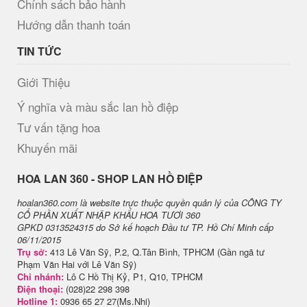
Chính sách bảo hành
Hướng dẫn thanh toán
TIN TỨC
Giới Thiệu
Ý nghĩa và màu sắc lan hồ điệp
Tư vấn tặng hoa
Khuyến mãi
H​OA LAN 360 - SHOP LAN HỒ ĐIỆP
hoalan360.com là website trực thuộc quyền quản lý của CÔNG TY
CỔ PHẦN XUẤT NHẬP KHẨU HOA TƯƠI 360
GPKD 0313524315 do Sở kế hoạch Đầu tư TP. Hồ Chí Minh cấp
06/11/2015
Trụ sở:
413 Lê Văn Sỹ, P.2, Q.Tân Bình, TPHCM (Gần ngã tư
Phạm Văn Hai với Lê Văn Sỹ)
Chi nhánh:
Lô C Hồ Thị Kỷ, P1, Q10, TPHCM
Điện thoại:
(028)22 298 398
Hotline 1:
0936 65 27 27(Ms.Nhi)