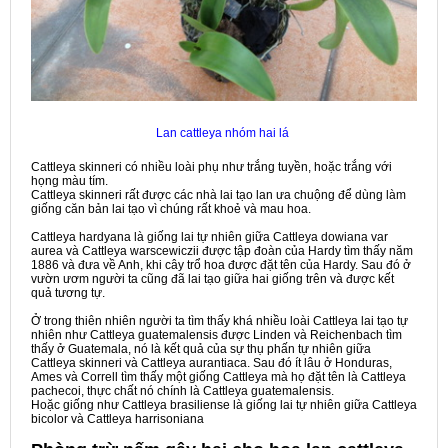
Lan cattleya nhóm hai lá
Cattleya skinneri có nhiều loài phụ như trắng tuyền, hoặc trắng với
họng màu tím.
Cattleya skinneri rất được các nhà lai tạo lan ưa chuộng để dùng làm
giống căn bản lai tạo vì chúng rất khoẻ và mau hoa.
Cattleya hardyana là giống lai tự nhiên giữa Cattleya dowiana var
aurea và Cattleya warscewiczii được tập đoàn của Hardy tìm thấy năm
1886 và đưa về Anh, khi cây trổ hoa được đặt tên của Hardy. Sau đó ở
vườn ươm người ta cũng đã lai tạo giữa hai giống trên và được kết
quả tương tự.
Ở trong thiên nhiên người ta tìm thấy khá nhiều loài Cattleya lai tạo tự
nhiên như Cattleya guatemalensis được Linden và Reichenbach tìm
thấy ở Guatemala, nó là kết quả của sự thụ phấn tự nhiên giữa
Cattleya skinneri và Cattleya aurantiaca. Sau đó ít lâu ở Honduras,
Ames và Correll tìm thấy một giống Cattleya mà họ đặt tên là Cattleya
pachecoi, thực chất nó chính là Cattleya guatemalensis.
Hoặc giống như Cattleya brasiliense là giống lai tự nhiên giữa Cattleya
bicolor và Cattleya harrisoniana