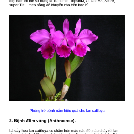
diệt nấm có thể sử dụng la: Kasumin, TopsinM, CuzateM8, Score,
super Tilt… theo nồng độ khuyến cáo trên bao bì.
Phòng trừ bệnh nấm hiệu quả cho lan cattleya
2. Bệnh đốm vòng (Anthracnse):
Lá
cây hoa lan cattleya
có chấm tròn màu nâu đỏ, nâu cháy rồi lan