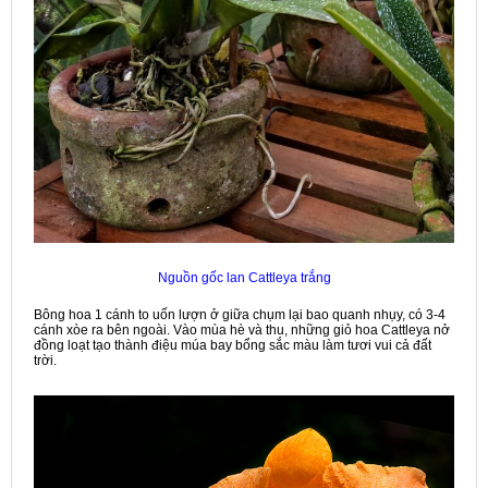
Nguồn gốc lan Cattleya trắng
Bông hoa 1 cánh to uốn lượn ở giữa chụm lại bao quanh nhụy, có 3-4
cánh xòe ra bên ngoài. Vào mùa hè và thu, những giỏ hoa Cattleya nở
đồng loạt tạo thành điệu múa bay bổng sắc màu làm tươi vui cả đất
trời.