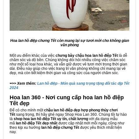
Hoa lan hồ điệp chưng Tết còn mang lại sự tươi mới cho không gian
văn phòng
Một ưu điểm khác của việc
chưng bày chậu hoa lan hồ điệp
Tết
là dễ
chăm sóc và độ bền. Chúng không đòi hỏi nhiều công việc chăm sóc
như một số loại hoa khác, và vẫn giữ được vẻ tươi mới trong thời gian
dài. Điều này giúp cho việc trang trí văn phòng không chỉ mang lại vẻ
đẹp, mà còn tiết kiệm thời gian và công sức của người chăm sóc.
=>> Xem thêm:
Lan hồ điệp - Món quà sang trọng tặng đối tác dịp Tết
2024
Hoa lan 360 - Nơi cung cấp hoa lan hồ điệp
Tết đẹp
Để có cho mình một
chậu lan hồ điệp đẹp hợp phong thủy chơi
Tết
sang trọng, thì hãy ghé ngay Shop Hoa Lan 360. Chúng tôi tự hào
là
shop hoa lan hồ điệp Tết uy tín, chất lượng
với đa dạng mẫu
mã
lan hồ điệp Tết đẹp nhất
được cập nhật mới mỗi ngày, cũng như
theo kịp xu hướng
lan hồ điệp chưng Tết
được yêu thích nhất hiện
nay.