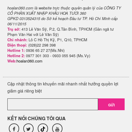
hoalan360.com là website trực thuộc quyền quản lý của CÔNG TY
CỔ PHẦN XUẤT NHẬP KHẨU HOA TƯƠI 360
GPKD 0313524315 do Sở kế hoạch Đầu tư TP. Hồ Chí Minh cấp
06/11/2015
Trụ sở:
413 Lê Văn Sỹ, P.2, Q.Tân Bình, TPHCM (Gần ngã tư
Phạm Văn Hai với Lê Văn Sỹ)
Chi nhánh:
Lô C Hồ Thị Kỷ, P1, Q10, TPHCM
Điện thoại:
(028)22 298 398
Hotline 1:
0936 65 27 27(Ms.Nhi)
Hotline 2:
0977 301 303 - 0933 055 945 (Ms.Vy)
Web:
hoalan360.com
Cập nhật thông tin khuyến mãi nhanh nhất hưởng quyền lợi
giảm giá riêng biệt
GỬI
KẾT NỐI CHÚNG TÔI QUA