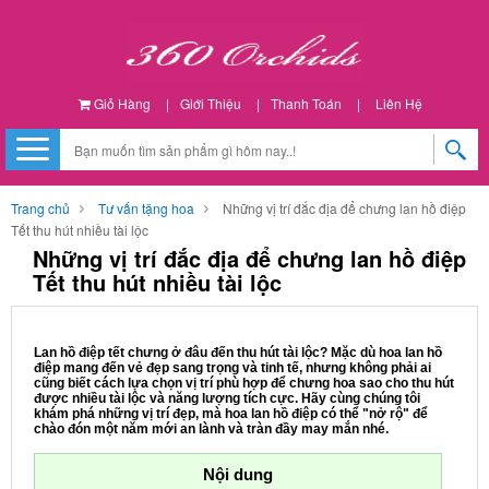
Giỏ Hàng
|
Giới Thiệu
|
Thanh Toán
|
Liên Hệ
Trang chủ
Tư vấn tặng hoa
Những vị trí đắc địa để chưng lan hồ điệp
Tết thu hút nhiều tài lộc
Những vị trí đắc địa để chưng lan hồ điệp
Tết thu hút nhiều tài lộc
Lan hồ điệp tết chưng ở đâu đến thu hút tài lộc? Mặc dù hoa lan hồ
điệp mang đến vẻ đẹp sang trọng và tinh tế, nhưng không phải ai
cũng biết cách lựa chọn vị trí phù hợp để chưng hoa sao cho thu hút
được nhiều tài lộc và năng lượng tích cực. Hãy cùng chúng tôi
khám phá những vị trí đẹp, mà hoa lan hồ điệp có thể "nở rộ" để
chào đón một năm mới an lành và tràn đầy may mắn nhé.
Nội dung