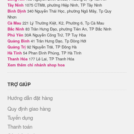
Tây Ninh
1075 CTM8, phường Hiệp Ninh, TP Tây Ninh
Bình Định
340 Nguyễn Thái Học, phường Ngô Mây, Tp Quy
Nhơn
Cà Mau
221 Lý Thường Kiệt, K2, Phường 6, Tp Cà Mau
Bắc Ninh
83 Trần Hưng Đạo, phường Tiền An, TP Bắc Ninh
Phú Yên
30A Nguyễn Công Trứ, TP Tuy Hòa
Quảng Bình
41 Trần Hưng Đạo, Tp Đồng Hới
Quảng Trị
92 Nguyễn Trãi, TP Đông Hà
Hà Tĩnh
54 Phan Đình Phùng, TP Hà Tĩnh
Thanh Hóa
177 Lê Lai, TP Thanh Hóa
Xem thêm chi nhánh shop hoa
TRỢ GIÚP
Hướng dẫn đặt hàng
Quy định giao hàng
Tuyển dụng
Thanh toán