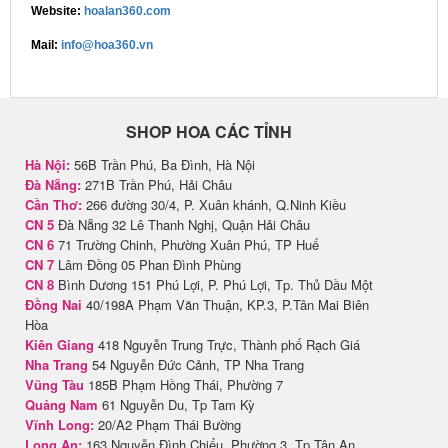
Website:
hoalan360.com
Mail:
info@hoa360.vn
SHOP HOA CÁC TỈNH
Hà Nội:
56B Trần Phú, Ba Đình, Hà Nội
Đà Nẵng:
271B Trần Phú, Hải Châu
Cần Thơ:
266 đường 30/4, P. Xuân khánh, Q.Ninh Kiều
CN 5
Đà Nẵng 32 Lê Thanh Nghị, Quận Hải Châu
CN 6
71 Trường Chinh, Phường Xuân Phú, TP Huế
CN 7
Lâm Đồng 05 Phan Đình Phùng
CN 8
Bình Dương 151 Phú Lợi, P. Phú Lợi, Tp. Thủ Dầu Một
Đồng Nai
40/198A Phạm Văn Thuận, KP.3, P.Tân Mai Biên
Hòa
Kiên Giang
418 Nguyễn Trung Trực, Thành phố Rạch Giá
Nha Trang
54 Nguyễn Đức Cảnh, TP Nha Trang
Vũng Tàu
185B Phạm Hồng Thái, Phường 7
Quảng Nam
61 Nguyễn Du, Tp Tam Kỳ
Vĩnh Long:
20/A2 Phạm Thái Bường
Long An:
163 Nguyễn Đình Chiểu, Phường 3, Tp Tân An