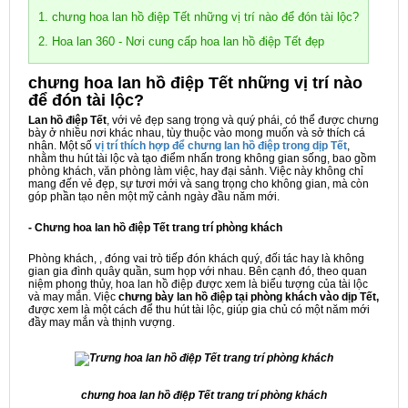
1. chưng hoa lan hồ điệp Tết những vị trí nào để đón tài lộc?
2. Hoa lan 360 - Nơi cung cấp hoa lan hồ điệp Tết đẹp
chưng hoa lan hồ điệp Tết những vị trí nào
để đón tài lộc?
Lan hồ điệp Tết
, với vẻ đẹp sang trọng và quý phái, có thể được chưng
bày ở nhiều nơi khác nhau, tùy thuộc vào mong muốn và sở thích cá
nhân. Một số
vị trí thích hợp để
chưng lan hồ điệp trong dịp Tết
,
nhằm thu hút tài lộc và tạo điểm nhấn trong không gian sống, bao gồm
phòng khách, văn phòng làm việc, hay đại sảnh. Việc này không chỉ
mang đến vẻ đẹp, sự tươi mới và sang trọng cho không gian, mà còn
góp phần tạo nên một mỹ cảnh ngày đầu năm mới.
- Chưng hoa lan hồ điệp Tết trang trí phòng khách
Phòng khách, , đóng vai trò tiếp đón khách quý, đối tác hay là không
gian gia đình quây quần, sum họp với nhau. Bên cạnh đó, theo quan
niệm phong thủy, hoa lan hồ điệp được xem là biểu tượng của tài lộc
và may mắn. Việc
chưng bày lan hồ điệp tại phòng khách vào dịp Tết,
được xem là một cách để thu hút tài lộc, giúp gia chủ có một năm mới
đầy may mắn và thịnh vượng.
chưng hoa lan hồ điệp Tết trang trí phòng khách