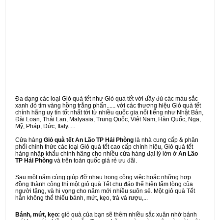
Đa dạng các loại Giỏ quà tết như Giỏ quà tết với đầy đủ các màu sắc
xanh đỏ tím vàng hồng trắng phấn...... với các thương hiệu Giỏ quà tết
chính hãng uy tín tốt nhất tới từ nhiều quốc gia nổi tiếng như Nhật Bản,
Đài Loan, Thái Lan, Malyasia, Trung Quốc, Việt Nam, Hàn Quốc, Nga,
Mỹ, Pháp, Đức, Italy.....
Cửa hàng
Giỏ quà tết An Lão TP Hải Phòng
là nhà cung cấp & phân
phối chính thức các loại Giỏ quà tết cao cấp chính hiệu, Giỏ quà tết
hàng nhập khẩu chính hãng cho nhiều cửa hàng đại lý lớn ở
An Lão
TP Hải Phòng
và trên toàn quốc giá rẻ ưu đãi.
Sau một năm cùng giúp đỡ nhau trong công việc hoặc những hợp
đồng thành công thì một giỏ quà Tết chu đáo thể hiện tấm lòng của
người tặng, và hi vọng cho năm mới nhiều suôn sẻ. Một giỏ quà Tết
hẳn không thể thiếu bánh, mứt, kẹo, trà và rượu,...
Bánh, mứt, kẹo:
giỏ quà của bạn sẽ thêm nhiều sắc xuân nhờ bánh