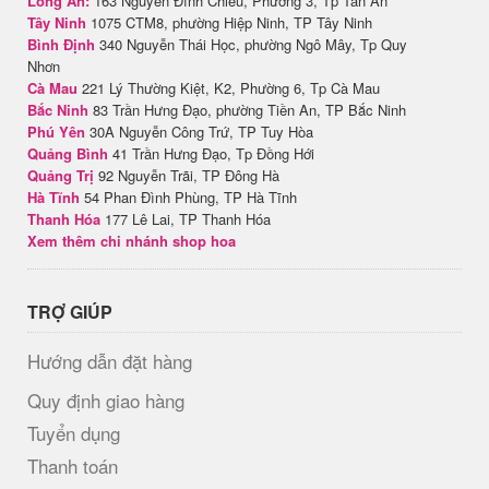
Long An:
163 Nguyễn Đình Chiểu, Phường 3, Tp Tân An
Tây Ninh
1075 CTM8, phường Hiệp Ninh, TP Tây Ninh
Bình Định
340 Nguyễn Thái Học, phường Ngô Mây, Tp Quy
Nhơn
Cà Mau
221 Lý Thường Kiệt, K2, Phường 6, Tp Cà Mau
Bắc Ninh
83 Trần Hưng Đạo, phường Tiền An, TP Bắc Ninh
Phú Yên
30A Nguyễn Công Trứ, TP Tuy Hòa
Quảng Bình
41 Trần Hưng Đạo, Tp Đồng Hới
Quảng Trị
92 Nguyễn Trãi, TP Đông Hà
Hà Tĩnh
54 Phan Đình Phùng, TP Hà Tĩnh
Thanh Hóa
177 Lê Lai, TP Thanh Hóa
Xem thêm chi nhánh shop hoa
TRỢ GIÚP
Hướng dẫn đặt hàng
Quy định giao hàng
Tuyển dụng
Thanh toán