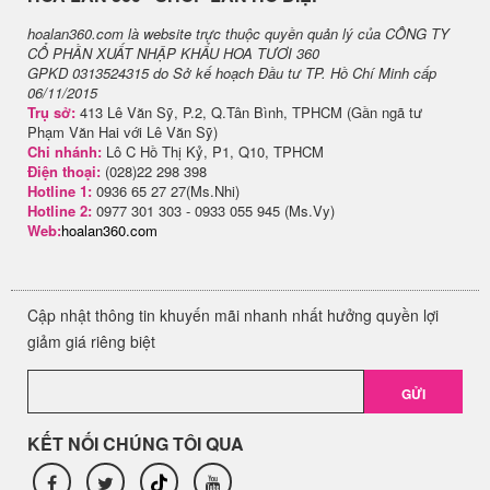
hoalan360.com là website trực thuộc quyền quản lý của CÔNG TY
CỔ PHẦN XUẤT NHẬP KHẨU HOA TƯƠI 360
GPKD 0313524315 do Sở kế hoạch Đầu tư TP. Hồ Chí Minh cấp
06/11/2015
Trụ sở:
413 Lê Văn Sỹ, P.2, Q.Tân Bình, TPHCM (Gần ngã tư
Phạm Văn Hai với Lê Văn Sỹ)
Chi nhánh:
Lô C Hồ Thị Kỷ, P1, Q10, TPHCM
Điện thoại:
(028)22 298 398
Hotline 1:
0936 65 27 27(Ms.Nhi)
Hotline 2:
0977 301 303 - 0933 055 945 (Ms.Vy)
Web:
hoalan360.com
Cập nhật thông tin khuyến mãi nhanh nhất hưởng quyền lợi
giảm giá riêng biệt
GỬI
KẾT NỐI CHÚNG TÔI QUA