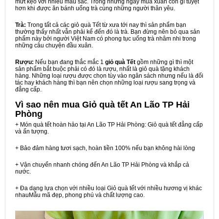
mứt kẹo với nhiều màu sắc. Trong những ngày mùa xuân còn gì tuyệt
hơn khi được ăn bánh uống trà cùng những người thân yêu.
Trà:
Trong tất cả các giỏ quà Tết từ xưa tới nay thì sản phẩm bạn
thường thấy nhất vẫn phải kể đến đó là trà. Bạn đừng nên bỏ qua sản
phẩm này bởi người Việt Nam có phong tục uống trà nhâm nhi trong
những câu chuyện đầu xuân.
Rượu:
Nếu bạn đang thắc mắc 1
giỏ quà Tết
gồm những gì thì một
sản phẩm bắt buộc phải có đó là rượu, nhất là giỏ quà tặng khách
hàng. Những loại rượu được chọn tùy vào ngân sách nhưng nếu là đối
tác hay khách hàng thì bạn nên chọn những loại rượu sang trọng và
đẳng cấp.
Vì sao nên mua
Giỏ quà tết An Lão TP Hải
Phòng
+ Món quà tết hoàn hảo tại An Lão TP Hải Phòng: Giỏ quà tết đẳng cấp
và ấn tượng.
+ Bảo đảm hàng tươi sạch, hoàn tiền 100% nếu bạn không hài lòng
+ Vận chuyển nhanh chóng đến An Lão TP Hải Phòng và khắp cả
nước.
+ Đa dạng lựa chọn với nhiều loại Giỏ quà tết với nhiều hương vị khác
nhauMẫu mã đẹp, phong phú và chất lượng cao.