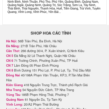
Ninh Bình, Ninh Thuận, Phú Thọ, Phú Yên, Quảng Bình, Quảng Nam,
Quảng Ngãi, Quảng Ninh, Quảng Trị, Sóc Trăng, Sơn La, Tây Ninh,
Thái Bình, Thái Nguyên, Thanh Hóa, Huế, Tiền Giang, Trà Vinh, Tuyên
Quang, Vĩnh Long, Vĩnh Phúc, Yên Bái...
SHOP HOA CÁC TỈNH
Hà Nội:
56B Trần Phú, Ba Đình, Hà Nội
Đà Nẵng:
271B Trần Phú, Hải Châu
Cần Thơ:
266 đường 30/4, P. Xuân khánh, Q.Ninh Kiều
CN 5
Đà Nẵng 32 Lê Thanh Nghị, Quận Hải Châu
CN 6
71 Trường Chinh, Phường Xuân Phú, TP Huế
CN 7
Lâm Đồng 05 Phan Đình Phùng
CN 8
Bình Dương 151 Phú Lợi, P. Phú Lợi, Tp. Thủ Dầu Một
Đồng Nai
40/198A Phạm Văn Thuận, KP.3, P.Tân Mai Biên
Hòa
Kiên Giang
418 Nguyễn Trung Trực, Thành phố Rạch Giá
Nha Trang
54 Nguyễn Đức Cảnh, TP Nha Trang
Vũng Tàu
185B Phạm Hồng Thái, Phường 7
Quảng Nam
61 Nguyễn Du, Tp Tam Kỳ
Vĩnh Long:
20/A2 Phạm Thái Bường