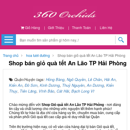
Giỏ Hàng
|
Giới Thiệu
|
Thanh Toán
|
Liên Hệ
Trang chủ
hoa tươi đường
Shop bán giỏ quà tết An Lão TP Hải Phòng
Shop bán giỏ quà tết An Lão TP Hải Phòng
Quận/Huyện tags:
Hồng Bàng
,
Ngô Quyền
,
Lê Chân
,
Hải An
,
Kiến An
,
Đồ Sơn
,
Kinh Dương
,
Thuỷ Nguyên
,
An Dương
,
Kiến
Thụy
,
Tiên Lãng
,
Vĩnh Bảo
,
Cát Hải
,
Bạch Long Vĩ
Chào mừng đến với
Shop Giỏ quà tết An Lão TP Hải Phòng
- nơi đáng
tin cậy và chất lượng cho những ước nguyện tết thêm hạnh phúc!
Chúng tôi tự hào là địa chỉ cửa hàng uy tín, chuyên mua bán, cung cấp
và phân phối Giỏ quà tết cao cấp giá rẻ duy nhất tại Quận
Trên thị trường hiện nay, có vô vàn cửa hàng đại lý bán Giỏ quà tết,