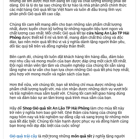
nhưng để tìm được một nơi đáng tin cậy và chất lượng không phải dễ
dàng. Đó là lý do tại sao chúng tôi tự hào là nhà phân phối chính thức
các mặt hàng Giỏ quà tết tại Việt Nam và luôn đi đầu trong lĩnh vực
phân phối Giỏ quà tết cao cấp.
Chúng tôi cam kết mang đến cho bạn những sản phẩm chất lượng
nhất, được tuyển chọn kỹ lưỡng từ những nguyên liệu tươi ngon và
chất lượng cao nhất. Mỗi chiếc Giỏ quà tết tại
cửa hàng An Lão TP Hải
Phòng
được thiết kế tỉ mỉ và tinh tế, mang đậm chất thủ công và độc
đáo, tạo nên món quà tết thú vị và ý nghĩa dành tặng người thân yêu,
đối tác quý bề trên và đồng nghiệp thân thiết.
Bên cạnh đó, chúng tôi luôn đặt khách hàng lên hàng đầu, đảm bảo
mọi nhu cầu và mong muốn của bạn được đáp ứng một cách tốt nhất.
Đội ngũ nhân viên tận tâm và chuyên nghiệp của chúng tôi sẵn sàng
lắng nghe và tư vấn cho bạn lựa chọn những Giỏ quà tết phù hợp nhất,
phù hợp với mong muốn và ngân sách của bạn.
Hơn thế nữa, với chúng tôi, bạn sẽ không chỉ mua được những sản
phẩm chất lượng tuyệt vời, mà còn nhận được những dịch vụ vượt trội
và trải nghiệm mua sắm tuyệt vời. Chúng tôi cam kết giao hàng đúng
hẹn và đảm bảo sự an tâm trong quá trình mua sắm của bạn.
Hãy để
Shop Giỏ quà tết An Lão TP Hải Phòng
làm cho mùa tết này
trở nên ý nghĩa hơn bao giờ hết. Ghé thăm cửa hàng của chúng tôi
ngay hôm nay và trải nghiệm sự đẳng cấp và sang trọng từ những món
quà tết đặc biệt. Chúng tôi hân hạnh được phục vụ và đồng hành cùng
bạn trong mỗi dịp đặc biệt của cuộc sống!
Giỏ quà trái cây
là một trong những
món quà tết
ý nghĩa tặng người