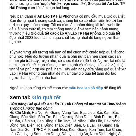
với phương châm "
một chữ tín - vạn niềm tin
",
Giỏ quà tết An Lão TP
Hải Phòng
cam kết làm bạn hài lòng.
Nếu bạn đang ở
An Lão TP Hải Phòng
và có nhu cầu mua Giỏ quà tết,
Bạn đừng ngại khoảng cách xa, chúng tôi sẽ cử nhân viên trở tới tận
nơi cho quý khách hàng. Tất cả các sản phẩm đăng tải trên website
đều là hình thực tế, có tem chống hàng giả và tem bảo hành mang
thương hiệu
Giỏ quà tết cao cấp An Lão TP Hải Phòng
. giỏ quà tết
đẹp nhất 2023 luôn là món quà chất lượng nhất để tặng người thân,
bạn bè
Tùy vào từng đối tượng mà bạn có thể chọn một chiếc hộp quà tết cho
phù hợp. Nếu đối tượng nhận quà là phụ nữ, bạn nên chọn các sản
phẩm
giỏ trái cây
, rượu nhẹ, có chocolate và đồ khô. Ngược lại nếu là
nam, bạn có thể chọn các loại rượu mạnh và các loại trà, cafe đặc biệt,
tinh tế và phù hợp với phái nam. Hãy đến ngay cửa hàng giỏ quà tết An
Lão TP Hải Phòng gần nhất để mua ngay giỏ quà tết tặng đối tác
người thân, gia đình nha bạn
Ngoài ra, bạn cũng có thể chọn các
mẫu hoa lan hồ điệp
để tặng tết
Xem tại:
G
iỏ quà tết
Cửa hàng Giỏ quà tết An Lão TP Hải Phòng có mặt tại 64 Tỉnh/Thành
Trong cả nước bao gồm:
Hồ Chí Minh, Hà Nội, An Giang, Vũng Tàu, Bạc Liêu, Bắc Kạn, Bắc
Giang, Bắc Ninh, Bến Tre, Bình Dương, Bình Định, Bình Phước, Bình
Thuận, Cà Mau, Cao Bằng, Cần Thơ, Đà Nẵng, Đắk Lắk, Đắk Nông,
Đồng Nai, Biên Hòa, Đồng Tháp, Điện Biên, Gia Lai, Hà Giang, Hà
Nam,Sài Gòn, TPHCM, Khánh Hòa, Kiên Giang, Kon Tum, Lai Châu,
Lào Cai, Lạng Sơn, Lâm Đồng, Đà Lạt, Long An, Nam Định, Nghệ An,