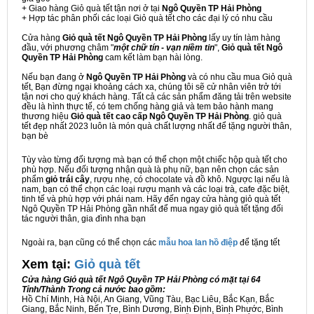
+ Giao hàng Giỏ quà tết tận nơi ở tại
Ngô Quyền TP Hải Phòng
+ Hợp tác phân phối các loại Giỏ quà tết cho các đại lý có nhu cầu
Cửa hàng
Giỏ quà tết Ngô Quyền TP Hải Phòng
lấy uy tín làm hàng
đầu, với phương châm "
một chữ tín - vạn niềm tin
",
Giỏ quà tết Ngô
Quyền TP Hải Phòng
cam kết làm bạn hài lòng.
Nếu bạn đang ở
Ngô Quyền TP Hải Phòng
và có nhu cầu mua Giỏ quà
tết, Bạn đừng ngại khoảng cách xa, chúng tôi sẽ cử nhân viên trở tới
tận nơi cho quý khách hàng. Tất cả các sản phẩm đăng tải trên website
đều là hình thực tế, có tem chống hàng giả và tem bảo hành mang
thương hiệu
Giỏ quà tết cao cấp Ngô Quyền TP Hải Phòng
. giỏ quà
tết đẹp nhất 2023 luôn là món quà chất lượng nhất để tặng người thân,
bạn bè
Tùy vào từng đối tượng mà bạn có thể chọn một chiếc hộp quà tết cho
phù hợp. Nếu đối tượng nhận quà là phụ nữ, bạn nên chọn các sản
phẩm
giỏ trái cây
, rượu nhẹ, có chocolate và đồ khô. Ngược lại nếu là
nam, bạn có thể chọn các loại rượu mạnh và các loại trà, cafe đặc biệt,
tinh tế và phù hợp với phái nam. Hãy đến ngay cửa hàng giỏ quà tết
Ngô Quyền TP Hải Phòng gần nhất để mua ngay giỏ quà tết tặng đối
tác người thân, gia đình nha bạn
Ngoài ra, bạn cũng có thể chọn các
mẫu hoa lan hồ điệp
để tặng tết
Xem tại:
G
iỏ quà tết
Cửa hàng Giỏ quà tết Ngô Quyền TP Hải Phòng có mặt tại 64
Tỉnh/Thành Trong cả nước bao gồm:
Hồ Chí Minh, Hà Nội, An Giang, Vũng Tàu, Bạc Liêu, Bắc Kạn, Bắc
Giang, Bắc Ninh, Bến Tre, Bình Dương, Bình Định, Bình Phước, Bình