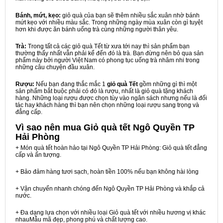
Bánh, mứt, kẹo:
giỏ quà của bạn sẽ thêm nhiều sắc xuân nhờ bánh
mứt kẹo với nhiều màu sắc. Trong những ngày mùa xuân còn gì tuyệt
hơn khi được ăn bánh uống trà cùng những người thân yêu.
Trà:
Trong tất cả các giỏ quà Tết từ xưa tới nay thì sản phẩm bạn
thường thấy nhất vẫn phải kể đến đó là trà. Bạn đừng nên bỏ qua sản
phẩm này bởi người Việt Nam có phong tục uống trà nhâm nhi trong
những câu chuyện đầu xuân.
Rượu:
Nếu bạn đang thắc mắc 1
giỏ quà Tết
gồm những gì thì một
sản phẩm bắt buộc phải có đó là rượu, nhất là giỏ quà tặng khách
hàng. Những loại rượu được chọn tùy vào ngân sách nhưng nếu là đối
tác hay khách hàng thì bạn nên chọn những loại rượu sang trọng và
đẳng cấp.
Vì sao nên mua
Giỏ quà tết Ngô Quyền TP
Hải Phòng
+ Món quà tết hoàn hảo tại Ngô Quyền TP Hải Phòng: Giỏ quà tết đẳng
cấp và ấn tượng.
+ Bảo đảm hàng tươi sạch, hoàn tiền 100% nếu bạn không hài lòng
+ Vận chuyển nhanh chóng đến Ngô Quyền TP Hải Phòng và khắp cả
nước.
+ Đa dạng lựa chọn với nhiều loại Giỏ quà tết với nhiều hương vị khác
nhauMẫu mã đẹp, phong phú và chất lượng cao.