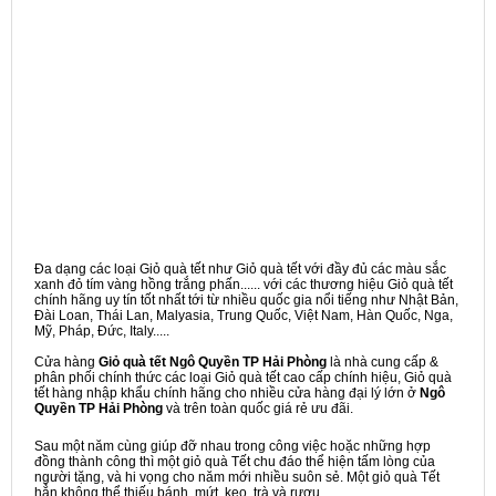
Đa dạng các loại Giỏ quà tết như Giỏ quà tết với đầy đủ các màu sắc
xanh đỏ tím vàng hồng trắng phấn...... với các thương hiệu Giỏ quà tết
chính hãng uy tín tốt nhất tới từ nhiều quốc gia nổi tiếng như Nhật Bản,
Đài Loan, Thái Lan, Malyasia, Trung Quốc, Việt Nam, Hàn Quốc, Nga,
Mỹ, Pháp, Đức, Italy.....
Cửa hàng
Giỏ quà tết Ngô Quyền TP Hải Phòng
là nhà cung cấp &
phân phối chính thức các loại Giỏ quà tết cao cấp chính hiệu, Giỏ quà
tết hàng nhập khẩu chính hãng cho nhiều cửa hàng đại lý lớn ở
Ngô
Quyền TP Hải Phòng
và trên toàn quốc giá rẻ ưu đãi.
Sau một năm cùng giúp đỡ nhau trong công việc hoặc những hợp
đồng thành công thì một giỏ quà Tết chu đáo thể hiện tấm lòng của
người tặng, và hi vọng cho năm mới nhiều suôn sẻ. Một giỏ quà Tết
hẳn không thể thiếu bánh, mứt, kẹo, trà và rượu,...