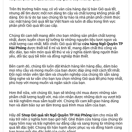
Trên thị trường hiện nay, có vô vàn cửa hàng đại lý bán Giỏ quà tết,
nhưng để tìm được một nơi đáng tin cậy và chất lượng không phải dễ
dàng. Đó là lý do tại sao chúng tôi tự hào là nhà phân phối chính thức
các mặt hàng Giỏ quà tết tại Việt Nam và luôn đi đầu trong lĩnh vực
phân phối Giỏ quà tết cao cấp.
Chúng tôi cam kết mang đến cho bạn những sản phẩm chất lượng
nhất, được tuyển chọn kỹ lưỡng từ những nguyên liệu tươi ngon và
chất lượng cao nhất. Mỗi chiếc Giỏ quà tết tại
cửa hàng Ngô Quyền TP
Hải Phòng
được thiết kế tỉ mỉ và tinh tế, mang đậm chất thủ công và
độc đáo, tạo nên món quà tết thú vị và ý nghĩa dành tặng người thân
yêu, đối tác quý bề trên và đồng nghiệp thân thiết.
Bên cạnh đó, chúng tôi luôn đặt khách hàng lên hàng đầu, đảm bảo
mọi nhu cầu và mong muốn của bạn được đáp ứng một cách tốt nhất.
Đội ngũ nhân viên tận tâm và chuyên nghiệp của chúng tôi sẵn sàng
lắng nghe và tư vấn cho bạn lựa chọn những Giỏ quà tết phù hợp nhất,
phù hợp với mong muốn và ngân sách của bạn.
Hơn thế nữa, với chúng tôi, bạn sẽ không chỉ mua được những sản
phẩm chất lượng tuyệt vời, mà còn nhận được những dịch vụ vượt trội
và trải nghiệm mua sắm tuyệt vời. Chúng tôi cam kết giao hàng đúng
hẹn và đảm bảo sự an tâm trong quá trình mua sắm của bạn.
Hãy để
Shop Giỏ quà tết Ngô Quyền TP Hải Phòng
làm cho mùa tết
này trở nên ý nghĩa hơn bao giờ hết. Ghé thăm cửa hàng của chúng tôi
ngay hôm nay và trải nghiệm sự đẳng cấp và sang trọng từ những món
quà tết đặc biệt. Chúng tôi hân hạnh được phục vụ và đồng hành cùng
bạn trong mỗi dịp đặc biệt của cuộc sống!