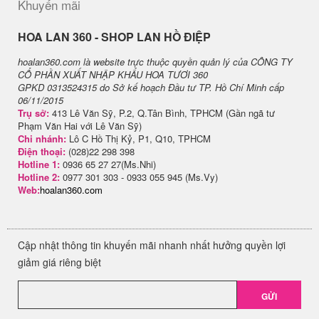
Khuyến mãi
H​OA LAN 360 - SHOP LAN HỒ ĐIỆP
hoalan360.com là website trực thuộc quyền quản lý của CÔNG TY
CỔ PHẦN XUẤT NHẬP KHẨU HOA TƯƠI 360
GPKD 0313524315 do Sở kế hoạch Đầu tư TP. Hồ Chí Minh cấp
06/11/2015
Trụ sở:
413 Lê Văn Sỹ, P.2, Q.Tân Bình, TPHCM (Gần ngã tư
Phạm Văn Hai với Lê Văn Sỹ)
Chi nhánh:
Lô C Hồ Thị Kỷ, P1, Q10, TPHCM
Điện thoại:
(028)22 298 398
Hotline 1:
0936 65 27 27(Ms.Nhi)
Hotline 2:
0977 301 303 - 0933 055 945 (Ms.Vy)
Web:
hoalan360.com
Cập nhật thông tin khuyến mãi nhanh nhất hưởng quyền lợi
giảm giá riêng biệt
GỬI