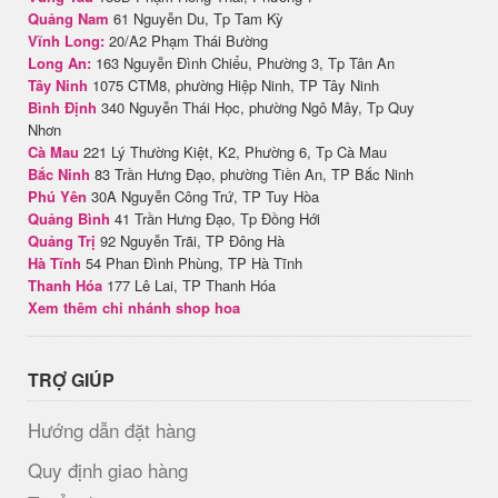
Quảng Nam
61 Nguyễn Du, Tp Tam Kỳ
Vĩnh Long:
20/A2 Phạm Thái Bường
Long An:
163 Nguyễn Đình Chiểu, Phường 3, Tp Tân An
Tây Ninh
1075 CTM8, phường Hiệp Ninh, TP Tây Ninh
Bình Định
340 Nguyễn Thái Học, phường Ngô Mây, Tp Quy
Nhơn
Cà Mau
221 Lý Thường Kiệt, K2, Phường 6, Tp Cà Mau
Bắc Ninh
83 Trần Hưng Đạo, phường Tiền An, TP Bắc Ninh
Phú Yên
30A Nguyễn Công Trứ, TP Tuy Hòa
Quảng Bình
41 Trần Hưng Đạo, Tp Đồng Hới
Quảng Trị
92 Nguyễn Trãi, TP Đông Hà
Hà Tĩnh
54 Phan Đình Phùng, TP Hà Tĩnh
Thanh Hóa
177 Lê Lai, TP Thanh Hóa
Xem thêm chi nhánh shop hoa
TRỢ GIÚP
Hướng dẫn đặt hàng
Quy định giao hàng