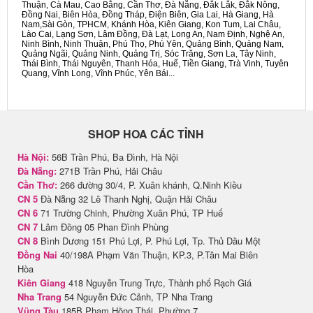
Thuận, Cà Mau, Cao Bằng, Cần Thơ, Đà Nẵng, Đắk Lắk, Đắk Nông,
Đồng Nai, Biên Hòa, Đồng Tháp, Điện Biên, Gia Lai, Hà Giang, Hà
Nam,Sài Gòn, TPHCM, Khánh Hòa, Kiên Giang, Kon Tum, Lai Châu,
Lào Cai, Lạng Sơn, Lâm Đồng, Đà Lạt, Long An, Nam Định, Nghệ An,
Ninh Bình, Ninh Thuận, Phú Thọ, Phú Yên, Quảng Bình, Quảng Nam,
Quảng Ngãi, Quảng Ninh, Quảng Trị, Sóc Trăng, Sơn La, Tây Ninh,
Thái Bình, Thái Nguyên, Thanh Hóa, Huế, Tiền Giang, Trà Vinh, Tuyên
Quang, Vĩnh Long, Vĩnh Phúc, Yên Bái...
SHOP HOA CÁC TỈNH
Hà Nội:
56B Trần Phú, Ba Đình, Hà Nội
Đà Nẵng:
271B Trần Phú, Hải Châu
Cần Thơ:
266 đường 30/4, P. Xuân khánh, Q.Ninh Kiều
CN 5
Đà Nẵng 32 Lê Thanh Nghị, Quận Hải Châu
CN 6
71 Trường Chinh, Phường Xuân Phú, TP Huế
CN 7
Lâm Đồng 05 Phan Đình Phùng
CN 8
Bình Dương 151 Phú Lợi, P. Phú Lợi, Tp. Thủ Dầu Một
Đồng Nai
40/198A Phạm Văn Thuận, KP.3, P.Tân Mai Biên
Hòa
Kiên Giang
418 Nguyễn Trung Trực, Thành phố Rạch Giá
Nha Trang
54 Nguyễn Đức Cảnh, TP Nha Trang
Vũng Tàu
185B Phạm Hồng Thái, Phường 7