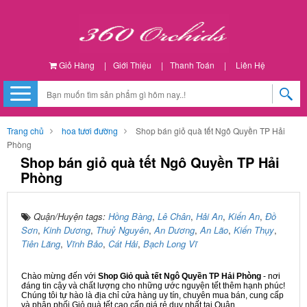
Giỏ Hàng
|
Giới Thiệu
|
Thanh Toán
|
Liên Hệ
Trang chủ
hoa tươi đường
Shop bán giỏ quà tết Ngô Quyền TP Hải
Phòng
Shop bán giỏ quà tết Ngô Quyền TP Hải
Phòng
Quận/Huyện tags:
Hồng Bàng
,
Lê Chân
,
Hải An
,
Kiến An
,
Đồ
Sơn
,
Kinh Dương
,
Thuỷ Nguyên
,
An Dương
,
An Lão
,
Kiến Thụy
,
Tiên Lãng
,
Vĩnh Bảo
,
Cát Hải
,
Bạch Long Vĩ
Chào mừng đến với
Shop Giỏ quà tết Ngô Quyền TP Hải Phòng
- nơi
đáng tin cậy và chất lượng cho những ước nguyện tết thêm hạnh phúc!
Chúng tôi tự hào là địa chỉ cửa hàng uy tín, chuyên mua bán, cung cấp
và phân phối Giỏ quà tết cao cấp giá rẻ duy nhất tại Quận