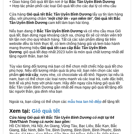
+ Giao hàng Giỏ quà tết tận nơi ở tại
Bắc Tân Uyên Bình Dương
+ Hợp tác phân phối các loại Giỏ quà tết cho các đại lý có nhu cầu
Cửa hàng
Giỏ quà tết Bắc Tân Uyên Bình Dương
lấy uy tín làm hàng
đầu, với phương châm "
một chữ tín - vạn niềm tin
",
Giỏ quà tết Bắc
Tân Uyên Bình Dương
cam kết làm bạn hài lòng.
Nếu bạn đang ở
Bắc Tân Uyên Bình Dương
và có nhu cầu mua Giỏ
quà tết, Bạn đừng ngại khoảng cách xa, chúng tôi sẽ cử nhân viên trở
tới tận nơi cho quý khách hàng. Tất cả các sản phẩm đăng tải trên
website đều là hình thực tế, có tem chống hàng giả và tem bảo hành
mang thương hiệu
Giỏ quà tết cao cấp Bắc Tân Uyên Bình
Dương
. giỏ quà tết đẹp nhất 2023 luôn là món quà chất lượng nhất để
tặng người thân, bạn bè
Tùy vào từng đối tượng mà bạn có thể chọn một chiếc hộp quà tết cho
phù hợp. Nếu đối tượng nhận quà là phụ nữ, bạn nên chọn các sản
phẩm
giỏ trái cây
, rượu nhẹ, có chocolate và đồ khô. Ngược lại nếu là
nam, bạn có thể chọn các loại rượu mạnh và các loại trà, cafe đặc biệt,
tinh tế và phù hợp với phái nam. Hãy đến ngay cửa hàng giỏ quà tết
Bắc Tân Uyên Bình Dương gần nhất để mua ngay giỏ quà tết tặng đối
tác người thân, gia đình nha bạn
Ngoài ra, bạn cũng có thể chọn các
mẫu hoa lan hồ điệp
để tặng tết
Xem tại:
G
iỏ quà tết
Cửa hàng Giỏ quà tết Bắc Tân Uyên Bình Dương có mặt tại 64
Tỉnh/Thành Trong cả nước bao gồm:
Hồ Chí Minh, Hà Nội, An Giang, Vũng Tàu, Bạc Liêu, Bắc Kạn, Bắc
Giang, Bắc Ninh, Bến Tre, Bình Dương, Bình Định, Bình Phước, Bình