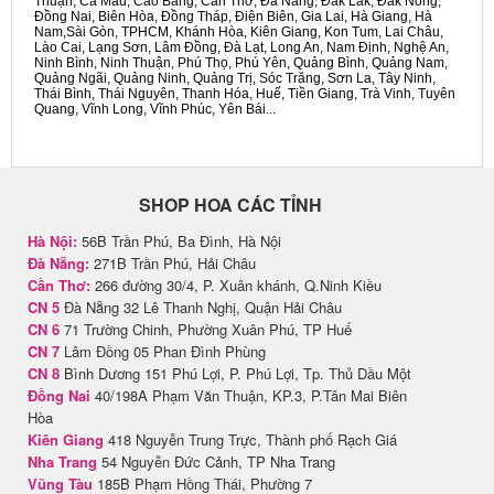
Thuận, Cà Mau, Cao Bằng, Cần Thơ, Đà Nẵng, Đắk Lắk, Đắk Nông,
Đồng Nai, Biên Hòa, Đồng Tháp, Điện Biên, Gia Lai, Hà Giang, Hà
Nam,Sài Gòn, TPHCM, Khánh Hòa, Kiên Giang, Kon Tum, Lai Châu,
Lào Cai, Lạng Sơn, Lâm Đồng, Đà Lạt, Long An, Nam Định, Nghệ An,
Ninh Bình, Ninh Thuận, Phú Thọ, Phú Yên, Quảng Bình, Quảng Nam,
Quảng Ngãi, Quảng Ninh, Quảng Trị, Sóc Trăng, Sơn La, Tây Ninh,
Thái Bình, Thái Nguyên, Thanh Hóa, Huế, Tiền Giang, Trà Vinh, Tuyên
Quang, Vĩnh Long, Vĩnh Phúc, Yên Bái...
SHOP HOA CÁC TỈNH
Hà Nội:
56B Trần Phú, Ba Đình, Hà Nội
Đà Nẵng:
271B Trần Phú, Hải Châu
Cần Thơ:
266 đường 30/4, P. Xuân khánh, Q.Ninh Kiều
CN 5
Đà Nẵng 32 Lê Thanh Nghị, Quận Hải Châu
CN 6
71 Trường Chinh, Phường Xuân Phú, TP Huế
CN 7
Lâm Đồng 05 Phan Đình Phùng
CN 8
Bình Dương 151 Phú Lợi, P. Phú Lợi, Tp. Thủ Dầu Một
Đồng Nai
40/198A Phạm Văn Thuận, KP.3, P.Tân Mai Biên
Hòa
Kiên Giang
418 Nguyễn Trung Trực, Thành phố Rạch Giá
Nha Trang
54 Nguyễn Đức Cảnh, TP Nha Trang
Vũng Tàu
185B Phạm Hồng Thái, Phường 7