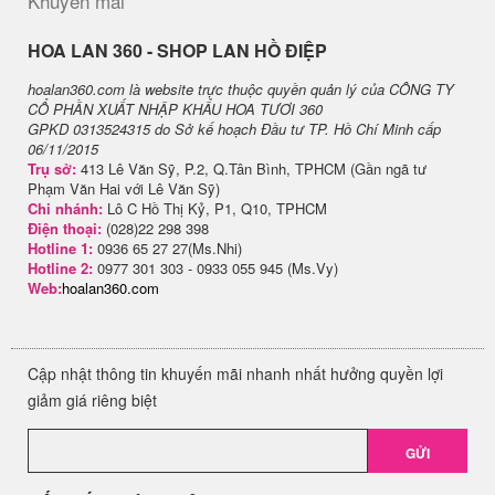
Khuyến mãi
H​OA LAN 360 - SHOP LAN HỒ ĐIỆP
hoalan360.com là website trực thuộc quyền quản lý của CÔNG TY
CỔ PHẦN XUẤT NHẬP KHẨU HOA TƯƠI 360
GPKD 0313524315 do Sở kế hoạch Đầu tư TP. Hồ Chí Minh cấp
06/11/2015
Trụ sở:
413 Lê Văn Sỹ, P.2, Q.Tân Bình, TPHCM (Gần ngã tư
Phạm Văn Hai với Lê Văn Sỹ)
Chi nhánh:
Lô C Hồ Thị Kỷ, P1, Q10, TPHCM
Điện thoại:
(028)22 298 398
Hotline 1:
0936 65 27 27(Ms.Nhi)
Hotline 2:
0977 301 303 - 0933 055 945 (Ms.Vy)
Web:
hoalan360.com
Cập nhật thông tin khuyến mãi nhanh nhất hưởng quyền lợi
giảm giá riêng biệt
GỬI