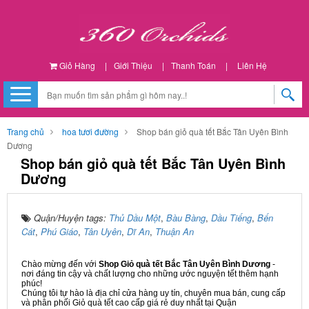
Giỏ Hàng
|
Giới Thiệu
|
Thanh Toán
|
Liên Hệ
Trang chủ
hoa tươi đường
Shop bán giỏ quà tết Bắc Tân Uyên Bình
Dương
Shop bán giỏ quà tết Bắc Tân Uyên Bình
Dương
Quận/Huyện tags:
Thủ Dầu Một
,
Bàu Bàng
,
Dầu Tiếng
,
Bến
Cát
,
Phú Giáo
,
Tân Uyên
,
Dĩ An
,
Thuận An
Chào mừng đến với
Shop Giỏ quà tết Bắc Tân Uyên Bình Dương
-
nơi đáng tin cậy và chất lượng cho những ước nguyện tết thêm hạnh
phúc!
Chúng tôi tự hào là địa chỉ cửa hàng uy tín, chuyên mua bán, cung cấp
và phân phối Giỏ quà tết cao cấp giá rẻ duy nhất tại Quận