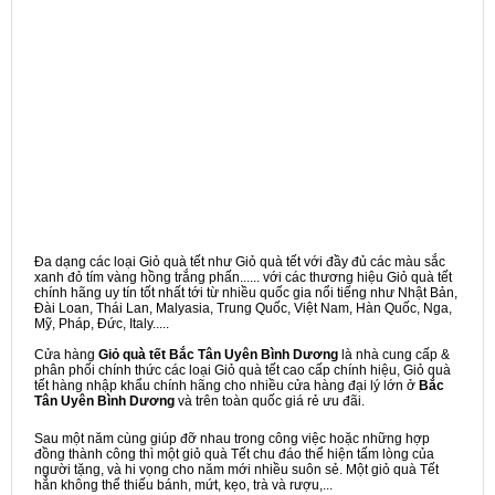
Đa dạng các loại Giỏ quà tết như Giỏ quà tết với đầy đủ các màu sắc
xanh đỏ tím vàng hồng trắng phấn...... với các thương hiệu Giỏ quà tết
chính hãng uy tín tốt nhất tới từ nhiều quốc gia nổi tiếng như Nhật Bản,
Đài Loan, Thái Lan, Malyasia, Trung Quốc, Việt Nam, Hàn Quốc, Nga,
Mỹ, Pháp, Đức, Italy.....
Cửa hàng
Giỏ quà tết Bắc Tân Uyên Bình Dương
là nhà cung cấp &
phân phối chính thức các loại Giỏ quà tết cao cấp chính hiệu, Giỏ quà
tết hàng nhập khẩu chính hãng cho nhiều cửa hàng đại lý lớn ở
Bắc
Tân Uyên Bình Dương
và trên toàn quốc giá rẻ ưu đãi.
Sau một năm cùng giúp đỡ nhau trong công việc hoặc những hợp
đồng thành công thì một giỏ quà Tết chu đáo thể hiện tấm lòng của
người tặng, và hi vọng cho năm mới nhiều suôn sẻ. Một giỏ quà Tết
hẳn không thể thiếu bánh, mứt, kẹo, trà và rượu,...