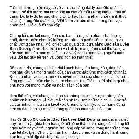
Trên thị trường hiện nay, có vô vàn cửa hàng đại lý bán Giỏ quà tết,
nhưng để tìm được một nơi đáng tin cậy và chất lượng không phải dễ
dàng. Đó là lý do tại sao chúng tôi tự hào là nhà phân phối chính thức
các mặt hàng Giỏ quà tết tại Việt Nam và luôn đi đầu trong lĩnh vực
phân phối Giỏ quà tết cao cấp.
Chúng tôi cam kết mang đến cho bạn những sản phẩm chất lượng
nhất, được tuyển chọn kỹ lưỡng từ những nguyên liệu tươi ngon và
chất lượng cao nhất. Mỗi chiếc Giỏ quà tết tại
cửa hàng Bắc Tân Uyên
Bình Dương
được thiết kế tỉ mỉ và tinh tế, mang đậm chất thủ công và
độc đáo, tạo nên món quà tết thú vị và ý nghĩa dành tặng người thân
yêu, đối tác quý bề trên và đồng nghiệp thân thiết.
Bên cạnh đó, chúng tôi luôn đặt khách hàng lên hàng đầu, đảm bảo
mọi nhu cầu và mong muốn của bạn được đáp ứng một cách tốt nhất.
Đội ngũ nhân viên tận tâm và chuyên nghiệp của chúng tôi sẵn sàng
lắng nghe và tư vấn cho bạn lựa chọn những Giỏ quà tết phù hợp nhất,
phù hợp với mong muốn và ngân sách của bạn.
Hơn thế nữa, với chúng tôi, bạn sẽ không chỉ mua được những sản
phẩm chất lượng tuyệt vời, mà còn nhận được những dịch vụ vượt trội
và trải nghiệm mua sắm tuyệt vời. Chúng tôi cam kết giao hàng đúng
hẹn và đảm bảo sự an tâm trong quá trình mua sắm của bạn.
Hãy để
Shop Giỏ quà tết Bắc Tân Uyên Bình Dương
làm cho mùa tết
này trở nên ý nghĩa hơn bao giờ hết. Ghé thăm cửa hàng của chúng tôi
ngay hôm nay và trải nghiệm sự đẳng cấp và sang trọng từ những món
quà tết đặc biệt. Chúng tôi hân hạnh được phục vụ và đồng hành cùng
bạn trong mỗi dịp đặc biệt của cuộc sống!