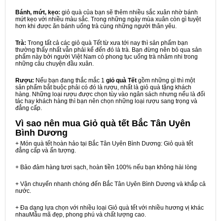
Bánh, mứt, kẹo:
giỏ quà của bạn sẽ thêm nhiều sắc xuân nhờ bánh
mứt kẹo với nhiều màu sắc. Trong những ngày mùa xuân còn gì tuyệt
hơn khi được ăn bánh uống trà cùng những người thân yêu.
Trà:
Trong tất cả các giỏ quà Tết từ xưa tới nay thì sản phẩm bạn
thường thấy nhất vẫn phải kể đến đó là trà. Bạn đừng nên bỏ qua sản
phẩm này bởi người Việt Nam có phong tục uống trà nhâm nhi trong
những câu chuyện đầu xuân.
Rượu:
Nếu bạn đang thắc mắc 1
giỏ quà Tết
gồm những gì thì một
sản phẩm bắt buộc phải có đó là rượu, nhất là giỏ quà tặng khách
hàng. Những loại rượu được chọn tùy vào ngân sách nhưng nếu là đối
tác hay khách hàng thì bạn nên chọn những loại rượu sang trọng và
đẳng cấp.
Vì sao nên mua
Giỏ quà tết Bắc Tân Uyên
Bình Dương
+ Món quà tết hoàn hảo tại Bắc Tân Uyên Bình Dương: Giỏ quà tết
đẳng cấp và ấn tượng.
+ Bảo đảm hàng tươi sạch, hoàn tiền 100% nếu bạn không hài lòng
+ Vận chuyển nhanh chóng đến Bắc Tân Uyên Bình Dương và khắp cả
nước.
+ Đa dạng lựa chọn với nhiều loại Giỏ quà tết với nhiều hương vị khác
nhauMẫu mã đẹp, phong phú và chất lượng cao.