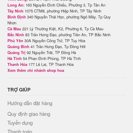
Long An:
163 Nguyễn Đình Chiểu, Phường 3, Tp Tân An
Tây Ninh
1075 CTM8, phường Hiệp Ninh, TP Tây Ninh
Bình Định
340 Nguyễn Thái Học, phường Ngô Mây, Tp Quy
Nhơn
Cà Mau
221 Lý Thường Kiệt, K2, Phường 6, Tp Cà Mau
Bắc Ninh
83 Trần Hưng Đạo, phường Tiền An, TP Bắc Ninh
Phú Yên
30A Nguyễn Công Trứ, TP Tuy Hòa
Quảng Bình
41 Trần Hưng Đạo, Tp Đồng Hới
Quảng Trị
92 Nguyễn Trãi, TP Đông Hà
Hà Tĩnh
54 Phan Đình Phùng, TP Hà Tĩnh
Thanh Hóa
177 Lê Lai, TP Thanh Hóa
Xem thêm chi nhánh shop hoa
TRỢ GIÚP
Hướng dẫn đặt hàng
Quy định giao hàng
Tuyển dụng
Thanh toán