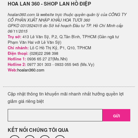
H​OA LAN 360 - SHOP LAN HỒ ĐIỆP
hoalan360.com là website trực thuộc quyền quản lý của CÔNG TY
CỔ PHẦN XUẤT NHẬP KHẨU HOA TƯƠI 360
GPKD 0313524315 do Sở kế hoạch Đầu tư TP. Hồ Chí Minh cấp
06/11/2015
Trụ sở:
413 Lê Văn Sỹ, P.2, Q.Tân Bình, TPHCM (Gần ngã tư
Phạm Văn Hai với Lê Văn Sỹ)
Chi nhánh:
Lô C Hồ Thị Kỷ, P1, Q10, TPHCM
Điện thoại:
(028)22 298 398
Hotline 1:
0936 65 27 27(Ms.Nhi)
Hotline 2:
0977 301 303 - 0933 055 945 (Ms.Vy)
Web:
hoalan360.com
Cập nhật thông tin khuyến mãi nhanh nhất hưởng quyền lợi
giảm giá riêng biệt
GỬI
KẾT NỐI CHÚNG TÔI QUA