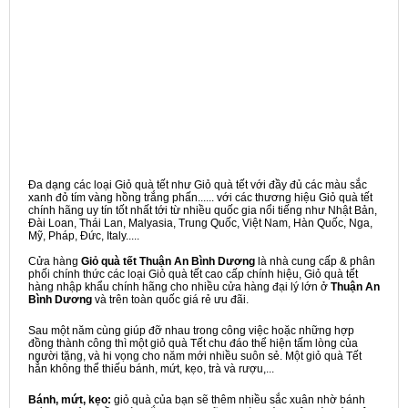
Đa dạng các loại Giỏ quà tết như Giỏ quà tết với đầy đủ các màu sắc
xanh đỏ tím vàng hồng trắng phấn...... với các thương hiệu Giỏ quà tết
chính hãng uy tín tốt nhất tới từ nhiều quốc gia nổi tiếng như Nhật Bản,
Đài Loan, Thái Lan, Malyasia, Trung Quốc, Việt Nam, Hàn Quốc, Nga,
Mỹ, Pháp, Đức, Italy.....
Cửa hàng
Giỏ quà tết Thuận An Bình Dương
là nhà cung cấp & phân
phối chính thức các loại Giỏ quà tết cao cấp chính hiệu, Giỏ quà tết
hàng nhập khẩu chính hãng cho nhiều cửa hàng đại lý lớn ở
Thuận An
Bình Dương
và trên toàn quốc giá rẻ ưu đãi.
Sau một năm cùng giúp đỡ nhau trong công việc hoặc những hợp
đồng thành công thì một giỏ quà Tết chu đáo thể hiện tấm lòng của
người tặng, và hi vọng cho năm mới nhiều suôn sẻ. Một giỏ quà Tết
hẳn không thể thiếu bánh, mứt, kẹo, trà và rượu,...
Bánh, mứt, kẹo:
giỏ quà của bạn sẽ thêm nhiều sắc xuân nhờ bánh