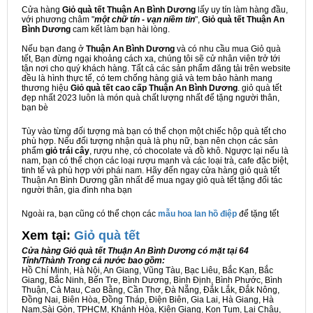
Cửa hàng
Giỏ quà tết Thuận An Bình Dương
lấy uy tín làm hàng đầu,
với phương châm "
một chữ tín - vạn niềm tin
",
Giỏ quà tết Thuận An
Bình Dương
cam kết làm bạn hài lòng.
Nếu bạn đang ở
Thuận An Bình Dương
và có nhu cầu mua Giỏ quà
tết, Bạn đừng ngại khoảng cách xa, chúng tôi sẽ cử nhân viên trở tới
tận nơi cho quý khách hàng. Tất cả các sản phẩm đăng tải trên website
đều là hình thực tế, có tem chống hàng giả và tem bảo hành mang
thương hiệu
Giỏ quà tết cao cấp Thuận An Bình Dương
. giỏ quà tết
đẹp nhất 2023 luôn là món quà chất lượng nhất để tặng người thân,
bạn bè
Tùy vào từng đối tượng mà bạn có thể chọn một chiếc hộp quà tết cho
phù hợp. Nếu đối tượng nhận quà là phụ nữ, bạn nên chọn các sản
phẩm
giỏ trái cây
, rượu nhẹ, có chocolate và đồ khô. Ngược lại nếu là
nam, bạn có thể chọn các loại rượu mạnh và các loại trà, cafe đặc biệt,
tinh tế và phù hợp với phái nam. Hãy đến ngay cửa hàng giỏ quà tết
Thuận An Bình Dương gần nhất để mua ngay giỏ quà tết tặng đối tác
người thân, gia đình nha bạn
Ngoài ra, bạn cũng có thể chọn các
mẫu hoa lan hồ điệp
để tặng tết
Xem tại:
G
iỏ quà tết
Cửa hàng Giỏ quà tết Thuận An Bình Dương có mặt tại 64
Tỉnh/Thành Trong cả nước bao gồm:
Hồ Chí Minh, Hà Nội, An Giang, Vũng Tàu, Bạc Liêu, Bắc Kạn, Bắc
Giang, Bắc Ninh, Bến Tre, Bình Dương, Bình Định, Bình Phước, Bình
Thuận, Cà Mau, Cao Bằng, Cần Thơ, Đà Nẵng, Đắk Lắk, Đắk Nông,
Đồng Nai, Biên Hòa, Đồng Tháp, Điện Biên, Gia Lai, Hà Giang, Hà
Nam,Sài Gòn, TPHCM, Khánh Hòa, Kiên Giang, Kon Tum, Lai Châu,