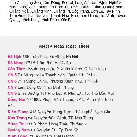
Lào Cai, Lạng Sơn, Lâm Đồng, Đà Lạt, Long An, Nam Định, Nghệ An,
Ninh Bình, Ninh Thuận, Phú Thọ, Phú Yên, Quảng Bình, Quảng Nam,
Quảng Ngãi, Quảng Ninh, Quảng Trị, Sóc Trăng, Sơn La, Tây Ninh,
Thái Bình, Thái Nguyên, Thanh Hóa, Huế, Tiền Giang, Trà Vinh, Tuyên
Quang, Vĩnh Long, Vĩnh Phúc, Yên Bái...
SHOP HOA CÁC TỈNH
Hà Nội:
56B Trần Phú, Ba Đình, Hà Nội
Đà Nẵng:
271B Trần Phú, Hải Châu
Cần Thơ:
266 đường 30/4, P. Xuân khánh, Q.Ninh Kiều
CN 5
Đà Nẵng 32 Lê Thanh Nghị, Quận Hải Châu
CN 6
71 Trường Chinh, Phường Xuân Phú, TP Huế
CN 7
Lâm Đồng 05 Phan Đình Phùng
CN 8
Bình Dương 151 Phú Lợi, P. Phú Lợi, Tp. Thủ Dầu Một
Đồng Nai
40/198A Phạm Văn Thuận, KP.3, P.Tân Mai Biên
Hòa
Kiên Giang
418 Nguyễn Trung Trực, Thành phố Rạch Giá
Nha Trang
54 Nguyễn Đức Cảnh, TP Nha Trang
Vũng Tàu
185B Phạm Hồng Thái, Phường 7
Quảng Nam
61 Nguyễn Du, Tp Tam Kỳ
Vĩnh Long:
20/A2 Phạm Thái Bường