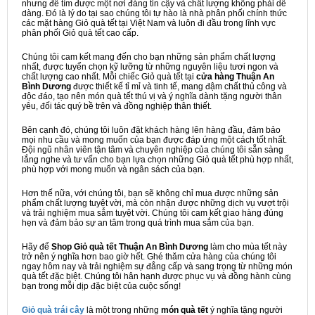
nhưng để tìm được một nơi đáng tin cậy và chất lượng không phải dễ
dàng. Đó là lý do tại sao chúng tôi tự hào là nhà phân phối chính thức
các mặt hàng Giỏ quà tết tại Việt Nam và luôn đi đầu trong lĩnh vực
phân phối Giỏ quà tết cao cấp.
Chúng tôi cam kết mang đến cho bạn những sản phẩm chất lượng
nhất, được tuyển chọn kỹ lưỡng từ những nguyên liệu tươi ngon và
chất lượng cao nhất. Mỗi chiếc Giỏ quà tết tại
cửa hàng Thuận An
Bình Dương
được thiết kế tỉ mỉ và tinh tế, mang đậm chất thủ công và
độc đáo, tạo nên món quà tết thú vị và ý nghĩa dành tặng người thân
yêu, đối tác quý bề trên và đồng nghiệp thân thiết.
Bên cạnh đó, chúng tôi luôn đặt khách hàng lên hàng đầu, đảm bảo
mọi nhu cầu và mong muốn của bạn được đáp ứng một cách tốt nhất.
Đội ngũ nhân viên tận tâm và chuyên nghiệp của chúng tôi sẵn sàng
lắng nghe và tư vấn cho bạn lựa chọn những Giỏ quà tết phù hợp nhất,
phù hợp với mong muốn và ngân sách của bạn.
Hơn thế nữa, với chúng tôi, bạn sẽ không chỉ mua được những sản
phẩm chất lượng tuyệt vời, mà còn nhận được những dịch vụ vượt trội
và trải nghiệm mua sắm tuyệt vời. Chúng tôi cam kết giao hàng đúng
hẹn và đảm bảo sự an tâm trong quá trình mua sắm của bạn.
Hãy để
Shop Giỏ quà tết Thuận An Bình Dương
làm cho mùa tết này
trở nên ý nghĩa hơn bao giờ hết. Ghé thăm cửa hàng của chúng tôi
ngay hôm nay và trải nghiệm sự đẳng cấp và sang trọng từ những món
quà tết đặc biệt. Chúng tôi hân hạnh được phục vụ và đồng hành cùng
bạn trong mỗi dịp đặc biệt của cuộc sống!
Giỏ quà trái cây
là một trong những
món quà tết
ý nghĩa tặng người