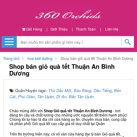
Giỏ Hàng
|
Giới Thiệu
|
Thanh Toán
|
Liên Hệ
Trang chủ
hoa tươi đường
Shop bán giỏ quà tết Thuận An Bình Dương
Shop bán giỏ quà tết Thuận An Bình
Dương
Quận/Huyện tags:
Thủ Dầu Một
,
Bàu Bàng
,
Dầu Tiếng
,
Bến
Cát
,
Phú Giáo
,
Tân Uyên
,
Dĩ An
,
Bắc Tân Uyên
Chào mừng đến với
Shop Giỏ quà tết Thuận An Bình Dương
- nơi
đáng tin cậy và chất lượng cho những ước nguyện tết thêm hạnh phúc!
Chúng tôi tự hào là địa chỉ cửa hàng uy tín, chuyên mua bán, cung cấp
và phân phối Giỏ quà tết cao cấp giá rẻ duy nhất tại Quận
Trên thị trường hiện nay, có vô vàn cửa hàng đại lý bán Giỏ quà tết,