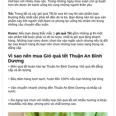
mứt kẹo với nhiều màu sắc. Trong những ngày mùa xuân còn gì tuyệt
hơn khi được ăn bánh uống trà cùng những người thân yêu.
Trà:
Trong tất cả các giỏ quà Tết từ xưa tới nay thì sản phẩm bạn
thường thấy nhất vẫn phải kể đến đó là trà. Bạn đừng nên bỏ qua sản
phẩm này bởi người Việt Nam có phong tục uống trà nhâm nhi trong
những câu chuyện đầu xuân.
Rượu:
Nếu bạn đang thắc mắc 1
giỏ quà Tết
gồm những gì thì một
sản phẩm bắt buộc phải có đó là rượu, nhất là giỏ quà tặng khách
hàng. Những loại rượu được chọn tùy vào ngân sách nhưng nếu là đối
tác hay khách hàng thì bạn nên chọn những loại rượu sang trọng và
đẳng cấp.
Vì sao nên mua
Giỏ quà tết Thuận An Bình
Dương
+ Món quà tết hoàn hảo tại Thuận An Bình Dương: Giỏ quà tết đẳng
cấp và ấn tượng.
+ Bảo đảm hàng tươi sạch, hoàn tiền 100% nếu bạn không hài lòng
+ Vận chuyển nhanh chóng đến Thuận An Bình Dương và khắp cả
nước.
+ Đa dạng lựa chọn với nhiều loại Giỏ quà tết với nhiều hương vị khác
nhauMẫu mã đẹp, phong phú và chất lượng cao.