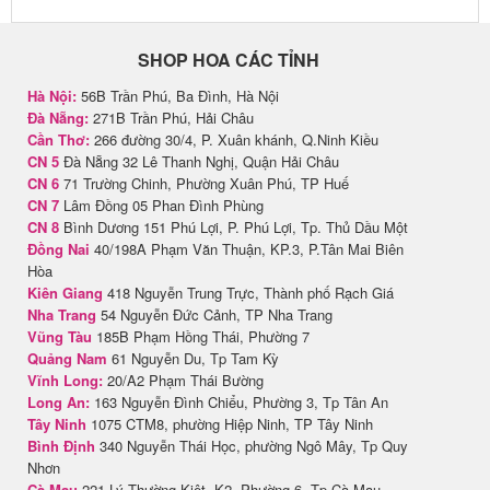
SHOP HOA CÁC TỈNH
Hà Nội:
56B Trần Phú, Ba Đình, Hà Nội
Đà Nẵng:
271B Trần Phú, Hải Châu
Cần Thơ:
266 đường 30/4, P. Xuân khánh, Q.Ninh Kiều
CN 5
Đà Nẵng 32 Lê Thanh Nghị, Quận Hải Châu
CN 6
71 Trường Chinh, Phường Xuân Phú, TP Huế
CN 7
Lâm Đồng 05 Phan Đình Phùng
CN 8
Bình Dương 151 Phú Lợi, P. Phú Lợi, Tp. Thủ Dầu Một
Đồng Nai
40/198A Phạm Văn Thuận, KP.3, P.Tân Mai Biên
Hòa
Kiên Giang
418 Nguyễn Trung Trực, Thành phố Rạch Giá
Nha Trang
54 Nguyễn Đức Cảnh, TP Nha Trang
Vũng Tàu
185B Phạm Hồng Thái, Phường 7
Quảng Nam
61 Nguyễn Du, Tp Tam Kỳ
Vĩnh Long:
20/A2 Phạm Thái Bường
Long An:
163 Nguyễn Đình Chiểu, Phường 3, Tp Tân An
Tây Ninh
1075 CTM8, phường Hiệp Ninh, TP Tây Ninh
Bình Định
340 Nguyễn Thái Học, phường Ngô Mây, Tp Quy
Nhơn
Cà Mau
221 Lý Thường Kiệt, K2, Phường 6, Tp Cà Mau