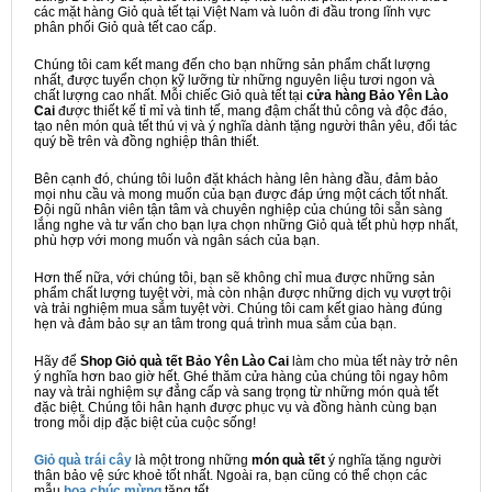
các mặt hàng Giỏ quà tết tại Việt Nam và luôn đi đầu trong lĩnh vực
phân phối Giỏ quà tết cao cấp.
Chúng tôi cam kết mang đến cho bạn những sản phẩm chất lượng
nhất, được tuyển chọn kỹ lưỡng từ những nguyên liệu tươi ngon và
chất lượng cao nhất. Mỗi chiếc Giỏ quà tết tại
cửa hàng Bảo Yên Lào
Cai
được thiết kế tỉ mỉ và tinh tế, mang đậm chất thủ công và độc đáo,
tạo nên món quà tết thú vị và ý nghĩa dành tặng người thân yêu, đối tác
quý bề trên và đồng nghiệp thân thiết.
Bên cạnh đó, chúng tôi luôn đặt khách hàng lên hàng đầu, đảm bảo
mọi nhu cầu và mong muốn của bạn được đáp ứng một cách tốt nhất.
Đội ngũ nhân viên tận tâm và chuyên nghiệp của chúng tôi sẵn sàng
lắng nghe và tư vấn cho bạn lựa chọn những Giỏ quà tết phù hợp nhất,
phù hợp với mong muốn và ngân sách của bạn.
Hơn thế nữa, với chúng tôi, bạn sẽ không chỉ mua được những sản
phẩm chất lượng tuyệt vời, mà còn nhận được những dịch vụ vượt trội
và trải nghiệm mua sắm tuyệt vời. Chúng tôi cam kết giao hàng đúng
hẹn và đảm bảo sự an tâm trong quá trình mua sắm của bạn.
Hãy để
Shop Giỏ quà tết Bảo Yên Lào Cai
làm cho mùa tết này trở nên
ý nghĩa hơn bao giờ hết. Ghé thăm cửa hàng của chúng tôi ngay hôm
nay và trải nghiệm sự đẳng cấp và sang trọng từ những món quà tết
đặc biệt. Chúng tôi hân hạnh được phục vụ và đồng hành cùng bạn
trong mỗi dịp đặc biệt của cuộc sống!
Giỏ quà trái cây
là một trong những
món quà tết
ý nghĩa tặng người
thân bảo vệ sức khoẻ tốt nhất. Ngoài ra, bạn cũng có thể chọn các
mẫu
hoa chúc mừng
tặng tết