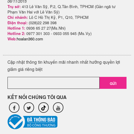
06/11/2015
Trụ sở:
413 Lê Văn Sỹ, P.2, Q.Tân Bình, TPHCM (Gần ngã tư
Phạm Văn Hai với Lê Văn Sỹ)
Chi nhánh:
Lô C Hồ Thị Kỷ, P1, Q10, TPHCM
Điện thoại:
(028)22 298 398
Hotline 1:
0936 65 27 27(Ms.Nhi)
Hotline 2:
0977 301 303 - 0933 055 945 (Ms.Vy)
Web:
hoalan360.com
Cập nhật thông tin khuyến mãi nhanh nhất hưởng quyền lợi
giảm giá riêng biệt
GỬI
KẾT NỐI CHÚNG TÔI QUA