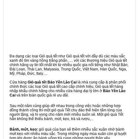
Đa dạng các loại Giỏ quà tết như Giỏ quà tết với đầy đủ các màu sắc
xanh đỏ tím vàng hồng trắng phấn...... với các thương hiệu Giỏ quà tết
chính hãng uy tín tốt nhất tới từ nhiều quốc gia nổi tiếng như Nhật Bản,
Đài Loan, Thái Lan, Malyasia, Trung Quốc, Việt Nam, Hàn Quốc, Nga,
Mỹ, Pháp, Đức, Italy.....
Cửa hàng
Giỏ quà tết Bảo Yên Lào Cai
là nhà cung cấp & phân phối
chính thức các loại Giỏ quà tết cao cấp chính hiệu, Giỏ quà tết hàng
nhập khẩu chính hãng cho nhiều cửa hàng đại lý lớn ở
Bảo Yên Lào
Cai
và trên toàn quốc giá rẻ ưu đãi.
Sau một năm cùng giúp đỡ nhau trong công việc hoặc những hợp
đồng thành công thì một giỏ quà Tết chu đáo thể hiện tấm lòng của
người tặng, và hi vọng cho năm mới nhiều suôn sẻ. Một giỏ quà Tết
hẳn không thể thiếu bánh, mứt, kẹo, trà và rượu,...
Bánh, mứt, kẹo:
giỏ quà của bạn sẽ thêm nhiều sắc xuân nhờ bánh
mứt kẹo với nhiều màu sắc. Trong những ngày mùa xuân còn gì tuyệt
hơn khi được ăn bánh uống trà cùng những người thân yêu.