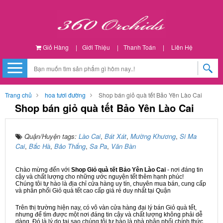
Giỏ Hàng
|
Giới Thiệu
|
Thanh Toán
|
Liên Hệ
Trang chủ
hoa tươi đường
Shop bán giỏ quà tết Bảo Yên Lào Cai
Shop bán giỏ quà tết Bảo Yên Lào Cai
Quận/Huyện tags:
Lào Cai
,
Bát Xát
,
Mường Khương
,
Si Ma
Cai
,
Bắc Hà
,
Bảo Thắng
,
Sa Pa
,
Văn Bàn
Chào mừng đến với
Shop Giỏ quà tết Bảo Yên Lào Cai
- nơi đáng tin
cậy và chất lượng cho những ước nguyện tết thêm hạnh phúc!
Chúng tôi tự hào là địa chỉ cửa hàng uy tín, chuyên mua bán, cung cấp
và phân phối Giỏ quà tết cao cấp giá rẻ duy nhất tại Quận
Trên thị trường hiện nay, có vô vàn cửa hàng đại lý bán Giỏ quà tết,
nhưng để tìm được một nơi đáng tin cậy và chất lượng không phải dễ
dàng. Đó là lý do tại sao chúng tôi tự hào là nhà phân phối chính thức