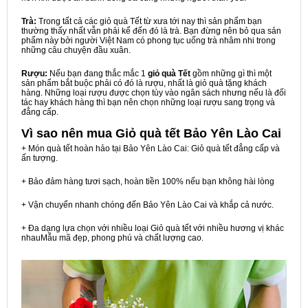
Trà:
Trong tất cả các giỏ quà Tết từ xưa tới nay thì sản phẩm bạn
thường thấy nhất vẫn phải kể đến đó là trà. Bạn đừng nên bỏ qua sản
phẩm này bởi người Việt Nam có phong tục uống trà nhâm nhi trong
những câu chuyện đầu xuân.
Rượu:
Nếu bạn đang thắc mắc 1
giỏ quà Tết
gồm những gì thì một
sản phẩm bắt buộc phải có đó là rượu, nhất là giỏ quà tặng khách
hàng. Những loại rượu được chọn tùy vào ngân sách nhưng nếu là đối
tác hay khách hàng thì bạn nên chọn những loại rượu sang trọng và
đẳng cấp.
Vì sao nên mua
Giỏ quà tết Bảo Yên Lào Cai
+ Món quà tết hoàn hảo tại Bảo Yên Lào Cai: Giỏ quà tết đẳng cấp và
ấn tượng.
+ Bảo đảm hàng tươi sạch, hoàn tiền 100% nếu bạn không hài lòng
+ Vận chuyển nhanh chóng đến Bảo Yên Lào Cai và khắp cả nước.
+ Đa dạng lựa chọn với nhiều loại Giỏ quà tết với nhiều hương vị khác
nhauMẫu mã đẹp, phong phú và chất lượng cao.