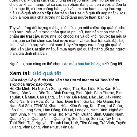
đừng ngại khoảng cách xa, chúng tôi sẽ cử nhân viên trở tới tận nơi
cho quý khách hàng. Tất cả các sản phẩm đăng tải trên website đều là
hình thực tế, có tem chống hàng giả và tem bảo hành mang thương
hiệu
Giỏ quà tết cao cấp Bảo Yên Lào Cai
. giỏ quà tết đẹp nhất 2023
luôn là món quà chất lượng nhất để tặng người thân, bạn bè
Tùy vào từng đối tượng mà bạn có thể chọn một chiếc hộp quà tết cho
phù hợp. Nếu đối tượng nhận quà là phụ nữ, bạn nên chọn các sản
phẩm
giỏ trái cây
, rượu nhẹ, có chocolate và đồ khô. Ngược lại nếu là
nam, bạn có thể chọn các loại rượu mạnh và các loại trà, cafe đặc biệt,
tinh tế và phù hợp với phái nam. Hãy đến ngay cửa hàng giỏ quà tết
Bảo Yên Lào Cai gần nhất để mua ngay giỏ quà tết tặng đối tác người
thân, gia đình nha bạn
Ngoài ra, bạn cũng có thể chọn các
mẫu hoa lan hồ điệp
để tặng tết
Xem tại:
G
iỏ quà tết
Cửa hàng Giỏ quà tết Bảo Yên Lào Cai có mặt tại 64 Tỉnh/Thành
Trong cả nước bao gồm:
Hồ Chí Minh, Hà Nội, An Giang, Vũng Tàu, Bạc Liêu, Bắc Kạn, Bắc
Giang, Bắc Ninh, Bến Tre, Bình Dương, Bình Định, Bình Phước, Bình
Thuận, Cà Mau, Cao Bằng, Cần Thơ, Đà Nẵng, Đắk Lắk, Đắk Nông,
Đồng Nai, Biên Hòa, Đồng Tháp, Điện Biên, Gia Lai, Hà Giang, Hà
Nam,Sài Gòn, TPHCM, Khánh Hòa, Kiên Giang, Kon Tum, Lai Châu,
Lào Cai, Lạng Sơn, Lâm Đồng, Đà Lạt, Long An, Nam Định, Nghệ An,
Ninh Bình, Ninh Thuận, Phú Thọ, Phú Yên, Quảng Bình, Quảng Nam,
Quảng Ngãi, Quảng Ninh, Quảng Trị, Sóc Trăng, Sơn La, Tây Ninh,
Thái Bình, Thái Nguyên, Thanh Hóa, Huế, Tiền Giang, Trà Vinh, Tuyên
Quang, Vĩnh Long, Vĩnh Phúc, Yên Bái...