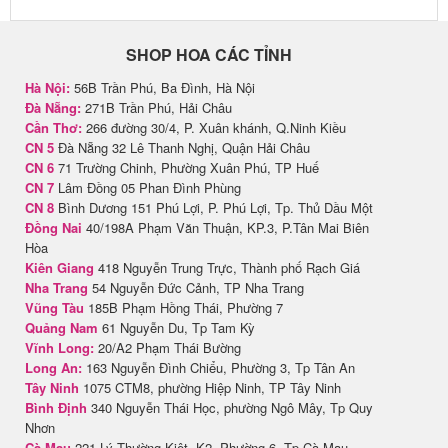
SHOP HOA CÁC TỈNH
Hà Nội:
56B Trần Phú, Ba Đình, Hà Nội
Đà Nẵng:
271B Trần Phú, Hải Châu
Cần Thơ:
266 đường 30/4, P. Xuân khánh, Q.Ninh Kiều
CN 5
Đà Nẵng 32 Lê Thanh Nghị, Quận Hải Châu
CN 6
71 Trường Chinh, Phường Xuân Phú, TP Huế
CN 7
Lâm Đồng 05 Phan Đình Phùng
CN 8
Bình Dương 151 Phú Lợi, P. Phú Lợi, Tp. Thủ Dầu Một
Đồng Nai
40/198A Phạm Văn Thuận, KP.3, P.Tân Mai Biên
Hòa
Kiên Giang
418 Nguyễn Trung Trực, Thành phố Rạch Giá
Nha Trang
54 Nguyễn Đức Cảnh, TP Nha Trang
Vũng Tàu
185B Phạm Hồng Thái, Phường 7
Quảng Nam
61 Nguyễn Du, Tp Tam Kỳ
Vĩnh Long:
20/A2 Phạm Thái Bường
Long An:
163 Nguyễn Đình Chiểu, Phường 3, Tp Tân An
Tây Ninh
1075 CTM8, phường Hiệp Ninh, TP Tây Ninh
Bình Định
340 Nguyễn Thái Học, phường Ngô Mây, Tp Quy
Nhơn
Cà Mau
221 Lý Thường Kiệt, K2, Phường 6, Tp Cà Mau