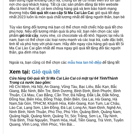
Bạn đừng ngại khoảng cách xa, chúng tôi sẽ cử nhân viên trở tới tận
nơi cho quý khách hàng. Tất cả các sản phẩm đăng tải trên website
đều là hình thực tế, có tem chống hàng giả và tem bảo hành mang
thương hiệu
Giỏ quà tết cao cấp Si Ma Cai Lào Cai
. giỏ quà tết đẹp
nhất 2023 luôn là món quà chất lượng nhất để tặng người thân, bạn bè
Tùy vào từng đối tượng mà bạn có thể chọn một chiếc hộp quà tết cho
phù hợp. Nếu đối tượng nhận quà là phụ nữ, bạn nên chọn các sản
phẩm
giỏ trái cây
, rượu nhẹ, có chocolate và đồ khô. Ngược lại nếu là
nam, bạn có thể chọn các loại rượu mạnh và các loại trà, cafe đặc biệt,
tinh tế và phù hợp với phái nam. Hãy đến ngay cửa hàng giỏ quà tết Si
Ma Cai Lào Cai gần nhất để mua ngay giỏ quà tết tặng đối tác người
thân, gia đình nha bạn
Ngoài ra, bạn cũng có thể chọn các
mẫu hoa lan hồ điệp
để tặng tết
Xem tại:
G
iỏ quà tết
Cửa hàng Giỏ quà tết Si Ma Cai Lào Cai có mặt tại 64 Tỉnh/Thành
Trong cả nước bao gồm:
Hồ Chí Minh, Hà Nội, An Giang, Vũng Tàu, Bạc Liêu, Bắc Kạn, Bắc
Giang, Bắc Ninh, Bến Tre, Bình Dương, Bình Định, Bình Phước, Bình
Thuận, Cà Mau, Cao Bằng, Cần Thơ, Đà Nẵng, Đắk Lắk, Đắk Nông,
Đồng Nai, Biên Hòa, Đồng Tháp, Điện Biên, Gia Lai, Hà Giang, Hà
Nam,Sài Gòn, TPHCM, Khánh Hòa, Kiên Giang, Kon Tum, Lai Châu,
Lào Cai, Lạng Sơn, Lâm Đồng, Đà Lạt, Long An, Nam Định, Nghệ An,
Ninh Bình, Ninh Thuận, Phú Thọ, Phú Yên, Quảng Bình, Quảng Nam,
Quảng Ngãi, Quảng Ninh, Quảng Trị, Sóc Trăng, Sơn La, Tây Ninh,
Thái Bình, Thái Nguyên, Thanh Hóa, Huế, Tiền Giang, Trà Vinh, Tuyên
Quang, Vĩnh Long, Vĩnh Phúc, Yên Bái...