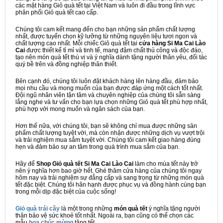
các mặt hàng Giỏ quà tết tại Việt Nam và luôn đi đầu trong lĩnh vực
phân phối Giỏ quà tết cao cấp.
Chúng tôi cam kết mang đến cho bạn những sản phẩm chất lượng
nhất, được tuyển chọn kỹ lưỡng từ những nguyên liệu tươi ngon và
chất lượng cao nhất. Mỗi chiếc Giỏ quà tết tại
cửa hàng Si Ma Cai Lào
Cai
được thiết kế tỉ mỉ và tinh tế, mang đậm chất thủ công và độc đáo,
tạo nên món quà tết thú vị và ý nghĩa dành tặng người thân yêu, đối tác
quý bề trên và đồng nghiệp thân thiết.
Bên cạnh đó, chúng tôi luôn đặt khách hàng lên hàng đầu, đảm bảo
mọi nhu cầu và mong muốn của bạn được đáp ứng một cách tốt nhất.
Đội ngũ nhân viên tận tâm và chuyên nghiệp của chúng tôi sẵn sàng
lắng nghe và tư vấn cho bạn lựa chọn những Giỏ quà tết phù hợp nhất,
phù hợp với mong muốn và ngân sách của bạn.
Hơn thế nữa, với chúng tôi, bạn sẽ không chỉ mua được những sản
phẩm chất lượng tuyệt vời, mà còn nhận được những dịch vụ vượt trội
và trải nghiệm mua sắm tuyệt vời. Chúng tôi cam kết giao hàng đúng
hẹn và đảm bảo sự an tâm trong quá trình mua sắm của bạn.
Hãy để
Shop Giỏ quà tết Si Ma Cai Lào Cai
làm cho mùa tết này trở
nên ý nghĩa hơn bao giờ hết. Ghé thăm cửa hàng của chúng tôi ngay
hôm nay và trải nghiệm sự đẳng cấp và sang trọng từ những món quà
tết đặc biệt. Chúng tôi hân hạnh được phục vụ và đồng hành cùng bạn
trong mỗi dịp đặc biệt của cuộc sống!
Giỏ quà trái cây
là một trong những
món quà tết
ý nghĩa tặng người
thân bảo vệ sức khoẻ tốt nhất. Ngoài ra, bạn cũng có thể chọn các
mẫu
hoa chúc mừng
tặng tết