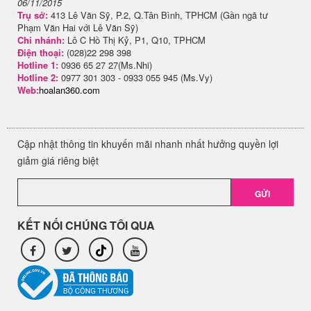
06/11/2015
Trụ sở:
413 Lê Văn Sỹ, P.2, Q.Tân Bình, TPHCM (Gần ngã tư
Phạm Văn Hai với Lê Văn Sỹ)
Chi nhánh:
Lô C Hồ Thị Kỷ, P1, Q10, TPHCM
Điện thoại:
(028)22 298 398
Hotline 1:
0936 65 27 27(Ms.Nhi)
Hotline 2:
0977 301 303 - 0933 055 945 (Ms.Vy)
Web:
hoalan360.com
Cập nhật thông tin khuyến mãi nhanh nhất hưởng quyền lợi
giảm giá riêng biệt
GỬI
KẾT NỐI CHÚNG TÔI QUA