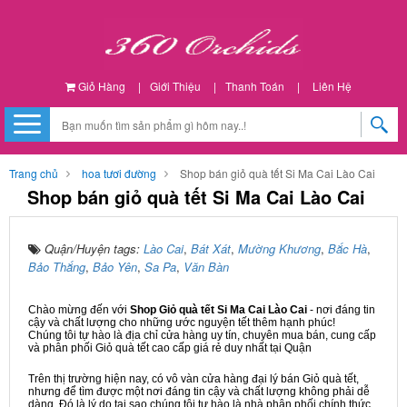
Giỏ Hàng
|
Giới Thiệu
|
Thanh Toán
|
Liên Hệ
Trang chủ
hoa tươi đường
Shop bán giỏ quà tết Si Ma Cai Lào Cai
Shop bán giỏ quà tết Si Ma Cai Lào Cai
Quận/Huyện tags:
Lào Cai
,
Bát Xát
,
Mường Khương
,
Bắc Hà
,
Bảo Thắng
,
Bảo Yên
,
Sa Pa
,
Văn Bàn
Chào mừng đến với
Shop Giỏ quà tết Si Ma Cai Lào Cai
- nơi đáng tin
cậy và chất lượng cho những ước nguyện tết thêm hạnh phúc!
Chúng tôi tự hào là địa chỉ cửa hàng uy tín, chuyên mua bán, cung cấp
và phân phối Giỏ quà tết cao cấp giá rẻ duy nhất tại Quận
Trên thị trường hiện nay, có vô vàn cửa hàng đại lý bán Giỏ quà tết,
nhưng để tìm được một nơi đáng tin cậy và chất lượng không phải dễ
dàng. Đó là lý do tại sao chúng tôi tự hào là nhà phân phối chính thức