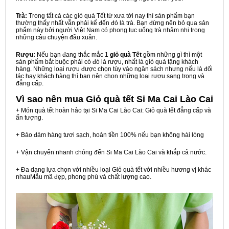
Trà:
Trong tất cả các giỏ quà Tết từ xưa tới nay thì sản phẩm bạn
thường thấy nhất vẫn phải kể đến đó là trà. Bạn đừng nên bỏ qua sản
phẩm này bởi người Việt Nam có phong tục uống trà nhâm nhi trong
những câu chuyện đầu xuân.
Rượu:
Nếu bạn đang thắc mắc 1
giỏ quà Tết
gồm những gì thì một
sản phẩm bắt buộc phải có đó là rượu, nhất là giỏ quà tặng khách
hàng. Những loại rượu được chọn tùy vào ngân sách nhưng nếu là đối
tác hay khách hàng thì bạn nên chọn những loại rượu sang trọng và
đẳng cấp.
Vì sao nên mua
Giỏ quà tết Si Ma Cai Lào Cai
+ Món quà tết hoàn hảo tại Si Ma Cai Lào Cai: Giỏ quà tết đẳng cấp và
ấn tượng.
+ Bảo đảm hàng tươi sạch, hoàn tiền 100% nếu bạn không hài lòng
+ Vận chuyển nhanh chóng đến Si Ma Cai Lào Cai và khắp cả nước.
+ Đa dạng lựa chọn với nhiều loại Giỏ quà tết với nhiều hương vị khác
nhauMẫu mã đẹp, phong phú và chất lượng cao.