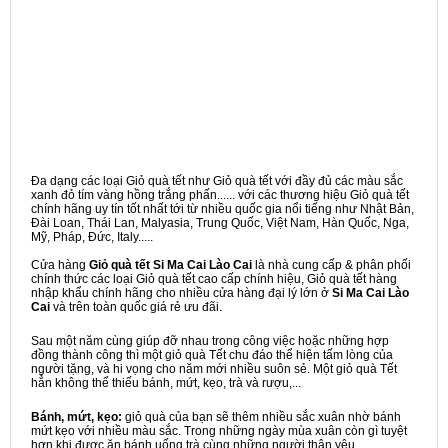
Đa dạng các loại Giỏ quà tết như Giỏ quà tết với đầy đủ các màu sắc
xanh đỏ tím vàng hồng trắng phấn...... với các thương hiệu Giỏ quà tết
chính hãng uy tín tốt nhất tới từ nhiều quốc gia nổi tiếng như Nhật Bản,
Đài Loan, Thái Lan, Malyasia, Trung Quốc, Việt Nam, Hàn Quốc, Nga,
Mỹ, Pháp, Đức, Italy.....
Cửa hàng
Giỏ quà tết Si Ma Cai Lào Cai
là nhà cung cấp & phân phối
chính thức các loại Giỏ quà tết cao cấp chính hiệu, Giỏ quà tết hàng
nhập khẩu chính hãng cho nhiều cửa hàng đại lý lớn ở
Si Ma Cai Lào
Cai
và trên toàn quốc giá rẻ ưu đãi.
Sau một năm cùng giúp đỡ nhau trong công việc hoặc những hợp
đồng thành công thì một giỏ quà Tết chu đáo thể hiện tấm lòng của
người tặng, và hi vọng cho năm mới nhiều suôn sẻ. Một giỏ quà Tết
hẳn không thể thiếu bánh, mứt, kẹo, trà và rượu,...
Bánh, mứt, kẹo:
giỏ quà của bạn sẽ thêm nhiều sắc xuân nhờ bánh
mứt kẹo với nhiều màu sắc. Trong những ngày mùa xuân còn gì tuyệt
hơn khi được ăn bánh uống trà cùng những người thân yêu.