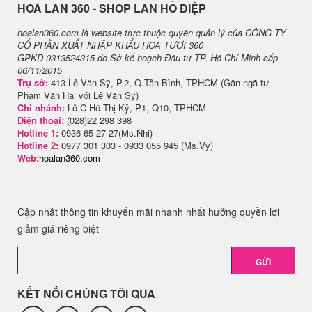
H​OA LAN 360 - SHOP LAN HỒ ĐIỆP
hoalan360.com là website trực thuộc quyền quản lý của CÔNG TY
CỔ PHẦN XUẤT NHẬP KHẨU HOA TƯƠI 360
GPKD 0313524315 do Sở kế hoạch Đầu tư TP. Hồ Chí Minh cấp
06/11/2015
Trụ sở:
413 Lê Văn Sỹ, P.2, Q.Tân Bình, TPHCM (Gần ngã tư
Phạm Văn Hai với Lê Văn Sỹ)
Chi nhánh:
Lô C Hồ Thị Kỷ, P1, Q10, TPHCM
Điện thoại:
(028)22 298 398
Hotline 1:
0936 65 27 27(Ms.Nhi)
Hotline 2:
0977 301 303 - 0933 055 945 (Ms.Vy)
Web:
hoalan360.com
Cập nhật thông tin khuyến mãi nhanh nhất hưởng quyền lợi
giảm giá riêng biệt
GỬI
KẾT NỐI CHÚNG TÔI QUA