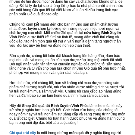
nhưng để tìm được một nơi đáng tin cậy và chất lượng không phải dễ
dàng. Đó là lý do tại sao chúng tôi tự hào là nhà phân phối chính thức
các mặt hàng Giỏ quà tết tại Việt Nam và luôn đi đầu trong lĩnh vực
phân phối Giỏ quà tết cao cấp.
Chúng tôi cam kết mang đến cho bạn những sản phẩm chất lượng
nhất, được tuyển chọn kỹ lưỡng từ những nguyên liệu tươi ngon và
chất lượng cao nhất. Mỗi chiếc Giỏ quà tết tại
cửa hàng Bình Xuyên
Vĩnh Phúc
được thiết kế tỉ mỉ và tinh tế, mang đậm chất thủ công và
độc đáo, tạo nên món quà tết thú vị và ý nghĩa dành tặng người thân
yêu, đối tác quý bề trên và đồng nghiệp thân thiết.
Bên cạnh đó, chúng tôi luôn đặt khách hàng lên hàng đầu, đảm bảo
mọi nhu cầu và mong muốn của bạn được đáp ứng một cách tốt nhất.
Đội ngũ nhân viên tận tâm và chuyên nghiệp của chúng tôi sẵn sàng
lắng nghe và tư vấn cho bạn lựa chọn những Giỏ quà tết phù hợp nhất,
phù hợp với mong muốn và ngân sách của bạn.
Hơn thế nữa, với chúng tôi, bạn sẽ không chỉ mua được những sản
phẩm chất lượng tuyệt vời, mà còn nhận được những dịch vụ vượt trội
và trải nghiệm mua sắm tuyệt vời. Chúng tôi cam kết giao hàng đúng
hẹn và đảm bảo sự an tâm trong quá trình mua sắm của bạn.
Hãy để
Shop Giỏ quà tết Bình Xuyên Vĩnh Phúc
làm cho mùa tết này
trở nên ý nghĩa hơn bao giờ hết. Ghé thăm cửa hàng của chúng tôi
ngay hôm nay và trải nghiệm sự đẳng cấp và sang trọng từ những món
quà tết đặc biệt. Chúng tôi hân hạnh được phục vụ và đồng hành cùng
bạn trong mỗi dịp đặc biệt của cuộc sống!
Giỏ quà trái cây
là một trong những
món quà tết
ý nghĩa tặng người