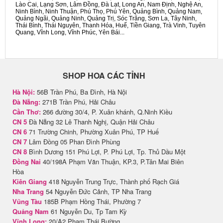
Lào Cai, Lạng Sơn, Lâm Đồng, Đà Lạt, Long An, Nam Định, Nghệ An,
Ninh Bình, Ninh Thuận, Phú Thọ, Phú Yên, Quảng Bình, Quảng Nam,
Quảng Ngãi, Quảng Ninh, Quảng Trị, Sóc Trăng, Sơn La, Tây Ninh,
Thái Bình, Thái Nguyên, Thanh Hóa, Huế, Tiền Giang, Trà Vinh, Tuyên
Quang, Vĩnh Long, Vĩnh Phúc, Yên Bái...
SHOP HOA CÁC TỈNH
Hà Nội:
56B Trần Phú, Ba Đình, Hà Nội
Đà Nẵng:
271B Trần Phú, Hải Châu
Cần Thơ:
266 đường 30/4, P. Xuân khánh, Q.Ninh Kiều
CN 5
Đà Nẵng 32 Lê Thanh Nghị, Quận Hải Châu
CN 6
71 Trường Chinh, Phường Xuân Phú, TP Huế
CN 7
Lâm Đồng 05 Phan Đình Phùng
CN 8
Bình Dương 151 Phú Lợi, P. Phú Lợi, Tp. Thủ Dầu Một
Đồng Nai
40/198A Phạm Văn Thuận, KP.3, P.Tân Mai Biên
Hòa
Kiên Giang
418 Nguyễn Trung Trực, Thành phố Rạch Giá
Nha Trang
54 Nguyễn Đức Cảnh, TP Nha Trang
Vũng Tàu
185B Phạm Hồng Thái, Phường 7
Quảng Nam
61 Nguyễn Du, Tp Tam Kỳ
Vĩnh Long:
20/A2 Phạm Thái Bường