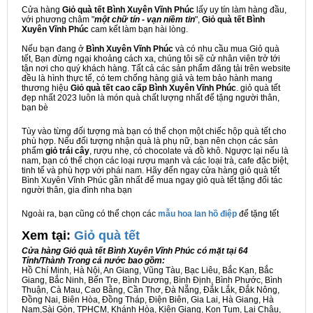
Cửa hàng
Giỏ quà tết Bình Xuyên Vĩnh Phúc
lấy uy tín làm hàng đầu,
với phương châm "
một chữ tín - vạn niềm tin
",
Giỏ quà tết Bình
Xuyên Vĩnh Phúc
cam kết làm bạn hài lòng.
Nếu bạn đang ở
Bình Xuyên Vĩnh Phúc
và có nhu cầu mua Giỏ quà
tết, Bạn đừng ngại khoảng cách xa, chúng tôi sẽ cử nhân viên trở tới
tận nơi cho quý khách hàng. Tất cả các sản phẩm đăng tải trên website
đều là hình thực tế, có tem chống hàng giả và tem bảo hành mang
thương hiệu
Giỏ quà tết cao cấp Bình Xuyên Vĩnh Phúc
. giỏ quà tết
đẹp nhất 2023 luôn là món quà chất lượng nhất để tặng người thân,
bạn bè
Tùy vào từng đối tượng mà bạn có thể chọn một chiếc hộp quà tết cho
phù hợp. Nếu đối tượng nhận quà là phụ nữ, bạn nên chọn các sản
phẩm
giỏ trái cây
, rượu nhẹ, có chocolate và đồ khô. Ngược lại nếu là
nam, bạn có thể chọn các loại rượu mạnh và các loại trà, cafe đặc biệt,
tinh tế và phù hợp với phái nam. Hãy đến ngay cửa hàng giỏ quà tết
Bình Xuyên Vĩnh Phúc gần nhất để mua ngay giỏ quà tết tặng đối tác
người thân, gia đình nha bạn
Ngoài ra, bạn cũng có thể chọn các
mẫu hoa lan hồ điệp
để tặng tết
Xem tại:
G
iỏ quà tết
Cửa hàng Giỏ quà tết Bình Xuyên Vĩnh Phúc có mặt tại 64
Tỉnh/Thành Trong cả nước bao gồm:
Hồ Chí Minh, Hà Nội, An Giang, Vũng Tàu, Bạc Liêu, Bắc Kạn, Bắc
Giang, Bắc Ninh, Bến Tre, Bình Dương, Bình Định, Bình Phước, Bình
Thuận, Cà Mau, Cao Bằng, Cần Thơ, Đà Nẵng, Đắk Lắk, Đắk Nông,
Đồng Nai, Biên Hòa, Đồng Tháp, Điện Biên, Gia Lai, Hà Giang, Hà
Nam,Sài Gòn, TPHCM, Khánh Hòa, Kiên Giang, Kon Tum, Lai Châu,