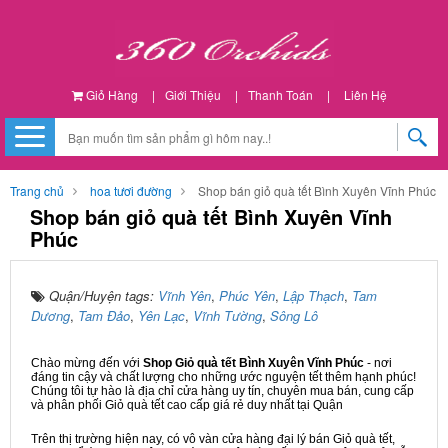
Giỏ Hàng
|
Giới Thiệu
|
Thanh Toán
|
Liên Hệ
Trang chủ
hoa tươi đường
Shop bán giỏ quà tết Bình Xuyên Vĩnh Phúc
Shop bán giỏ quà tết Bình Xuyên Vĩnh
Phúc
Quận/Huyện tags:
Vĩnh Yên
,
Phúc Yên
,
Lập Thạch
,
Tam
Dương
,
Tam Đảo
,
Yên Lạc
,
Vĩnh Tường
,
Sông Lô
Chào mừng đến với
Shop Giỏ quà tết Bình Xuyên Vĩnh Phúc
- nơi
đáng tin cậy và chất lượng cho những ước nguyện tết thêm hạnh phúc!
Chúng tôi tự hào là địa chỉ cửa hàng uy tín, chuyên mua bán, cung cấp
và phân phối Giỏ quà tết cao cấp giá rẻ duy nhất tại Quận
Trên thị trường hiện nay, có vô vàn cửa hàng đại lý bán Giỏ quà tết,