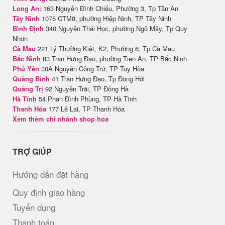
Long An:
163 Nguyễn Đình Chiểu, Phường 3, Tp Tân An
Tây Ninh
1075 CTM8, phường Hiệp Ninh, TP Tây Ninh
Bình Định
340 Nguyễn Thái Học, phường Ngô Mây, Tp Quy
Nhơn
Cà Mau
221 Lý Thường Kiệt, K2, Phường 6, Tp Cà Mau
Bắc Ninh
83 Trần Hưng Đạo, phường Tiền An, TP Bắc Ninh
Phú Yên
30A Nguyễn Công Trứ, TP Tuy Hòa
Quảng Bình
41 Trần Hưng Đạo, Tp Đồng Hới
Quảng Trị
92 Nguyễn Trãi, TP Đông Hà
Hà Tĩnh
54 Phan Đình Phùng, TP Hà Tĩnh
Thanh Hóa
177 Lê Lai, TP Thanh Hóa
Xem thêm chi nhánh shop hoa
TRỢ GIÚP
Hướng dẫn đặt hàng
Quy định giao hàng
Tuyển dụng
Thanh toán