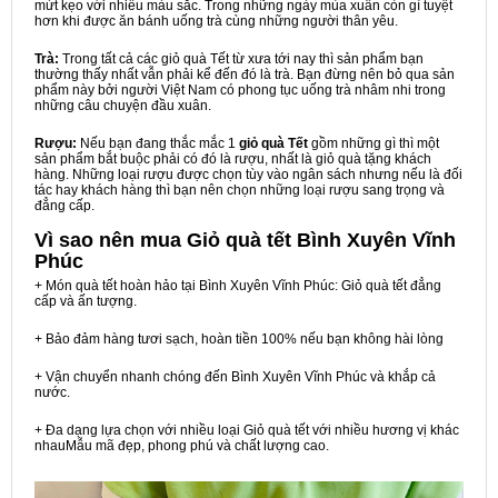
mứt kẹo với nhiều màu sắc. Trong những ngày mùa xuân còn gì tuyệt
hơn khi được ăn bánh uống trà cùng những người thân yêu.
Trà:
Trong tất cả các giỏ quà Tết từ xưa tới nay thì sản phẩm bạn
thường thấy nhất vẫn phải kể đến đó là trà. Bạn đừng nên bỏ qua sản
phẩm này bởi người Việt Nam có phong tục uống trà nhâm nhi trong
những câu chuyện đầu xuân.
Rượu:
Nếu bạn đang thắc mắc 1
giỏ quà Tết
gồm những gì thì một
sản phẩm bắt buộc phải có đó là rượu, nhất là giỏ quà tặng khách
hàng. Những loại rượu được chọn tùy vào ngân sách nhưng nếu là đối
tác hay khách hàng thì bạn nên chọn những loại rượu sang trọng và
đẳng cấp.
Vì sao nên mua
Giỏ quà tết Bình Xuyên Vĩnh
Phúc
+ Món quà tết hoàn hảo tại Bình Xuyên Vĩnh Phúc: Giỏ quà tết đẳng
cấp và ấn tượng.
+ Bảo đảm hàng tươi sạch, hoàn tiền 100% nếu bạn không hài lòng
+ Vận chuyển nhanh chóng đến Bình Xuyên Vĩnh Phúc và khắp cả
nước.
+ Đa dạng lựa chọn với nhiều loại Giỏ quà tết với nhiều hương vị khác
nhauMẫu mã đẹp, phong phú và chất lượng cao.