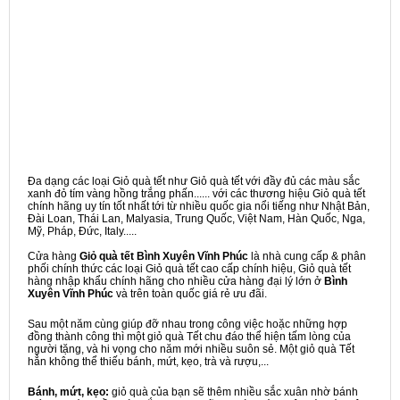
Đa dạng các loại Giỏ quà tết như Giỏ quà tết với đầy đủ các màu sắc
xanh đỏ tím vàng hồng trắng phấn...... với các thương hiệu Giỏ quà tết
chính hãng uy tín tốt nhất tới từ nhiều quốc gia nổi tiếng như Nhật Bản,
Đài Loan, Thái Lan, Malyasia, Trung Quốc, Việt Nam, Hàn Quốc, Nga,
Mỹ, Pháp, Đức, Italy.....
Cửa hàng
Giỏ quà tết Bình Xuyên Vĩnh Phúc
là nhà cung cấp & phân
phối chính thức các loại Giỏ quà tết cao cấp chính hiệu, Giỏ quà tết
hàng nhập khẩu chính hãng cho nhiều cửa hàng đại lý lớn ở
Bình
Xuyên Vĩnh Phúc
và trên toàn quốc giá rẻ ưu đãi.
Sau một năm cùng giúp đỡ nhau trong công việc hoặc những hợp
đồng thành công thì một giỏ quà Tết chu đáo thể hiện tấm lòng của
người tặng, và hi vọng cho năm mới nhiều suôn sẻ. Một giỏ quà Tết
hẳn không thể thiếu bánh, mứt, kẹo, trà và rượu,...
Bánh, mứt, kẹo:
giỏ quà của bạn sẽ thêm nhiều sắc xuân nhờ bánh