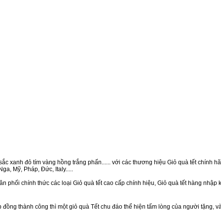
ắc xanh đỏ tím vàng hồng trắng phấn...... với các thương hiệu Giỏ quà tết chính hãn
a, Mỹ, Pháp, Đức, Italy.....
n phối chính thức các loại Giỏ quà tết cao cấp chính hiệu, Giỏ quà tết hàng nhập
ồng thành công thì một giỏ quà Tết chu đáo thể hiện tấm lòng của người tặng, v