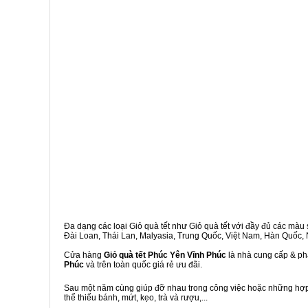
Đa dạng các loại Giỏ quà tết như Giỏ quà tết với đầy đủ các màu s
Đài Loan, Thái Lan, Malyasia, Trung Quốc, Việt Nam, Hàn Quốc, Ng
Cửa hàng
Giỏ quà tết Phúc Yên Vĩnh Phúc
là nhà cung cấp & phâ
Phúc
và trên toàn quốc giá rẻ ưu đãi.
Sau một năm cùng giúp đỡ nhau trong công việc hoặc những hợp đ
thể thiếu bánh, mứt, kẹo, trà và rượu,...