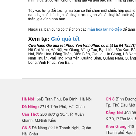
hình thực tế, có tem chống hàng giả và tem bảo hành mang thươ
Tùy vào từng đối tượng mà bạn có thể chọn một chiếc hộp quà t
nam, bạn có thể chọn các loại rượu mạnh và các loại trà, cafe đặ
thân, gia đình nha bạn
Ngoài ra, bạn cũng có thể chọn các
mẫu hoa lan hồ điệp
để tặng 
Xem tại:
G
iỏ quà tết
Cửa hàng Giỏ quà tết Phúc Yên Vĩnh Phúc có mặt tại 64 Tỉnh/
Hồ Chí Minh, Hà Nội, An Giang, Vũng Tàu, Bạc Liêu, Bắc Kạn, 
Nai, Biên Hòa, Đồng Tháp, Điện Biên, Gia Lai, Hà Giang, Hà N
Ninh Thuận, Phú Thọ, Phú Yên, Quảng Bình, Quảng Nam, Quảng Ng
Long, Vĩnh Phúc, Yên Bái...
Hà Nội:
56B Trần Phú, Ba Đình, Hà Nội
CN 8
Bình Dương 
Tp. Thủ Dầu Một
Đà Nẵng:
271B Trần Phú, Hải Châu
Đồng Nai
40/198
Cần Thơ:
266 đường 30/4, P. Xuân
KP.3, P.Tân Mai 
khánh, Q.Ninh Kiều
Kiên Giang
418 
CN 5
Đà Nẵng 32 Lê Thanh Nghị, Quận
Thành phố Rạch 
Hải Châu