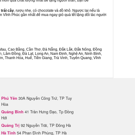
 là món quà chất lượng nhất để tặng người thân, bạn bè
 trái cây
, rượu nhẹ, có chocolate và đồ khô. Ngược lại nếu là
ên Vĩnh Phúc gần nhất để mua ngay giỏ quà tết tặng đối tác người
Cà Mau, Cao Bằng, Cần Thơ, Đà Nẵng, Đắk Lắk, Đắk Nông, Đồng
n, Lâm Đồng, Đà Lạt, Long An, Nam Định, Nghệ An, Ninh Bình,
n, Thanh Hóa, Huế, Tiền Giang, Trà Vinh, Tuyên Quang, Vĩnh
Phú Yên
30A Nguyễn Công Trứ, TP Tuy
Hòa
Quảng Bình
41 Trần Hưng Đạo, Tp Đồng
Hới
Quảng Trị
92 Nguyễn Trãi, TP Đông Hà
Hà Tĩnh
54 Phan Đình Phùng, TP Hà