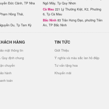
uyễn Đức Cảnh, TP Nha
Ngô Mây, Tp Quy Nhơn
Cà Mau
221 Lý Thường Kiệt, K2, Phường
Phạm Hồng Thái,
6, Tp Cà Mau
Bắc Ninh
83 Trần Hưng Đạo, phường Tiền
Nguyễn Du, Tp Tam Kỳ
An, TP Bắc Ninh
KHÁCH HÀNG
TIN TỨC
ảo mật thông tin
Giới Thiệu
& Quy định chung
Ý nghĩa và màu sắc lan hồ điệp
vận chuyển
Tư vấn tặng hoa
bảo hành
Khuyến mãi
hanh toán