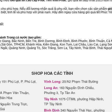
ng hiệu
Giỏ quà tết cao cấp Phúc Yên Vĩnh Phúc
. giỏ quà tết đẹp nhất 2023 luôn
ết cho phù hợp. Nếu đối tượng nhận quà là phụ nữ, bạn nên chọn các sản phẩm
giỏ
c biệt, tinh tế và phù hợp với phái nam. Hãy đến ngay cửa hàng giỏ quà tết Phúc Y
tết
Thành Trong cả nước bao gồm:
Bắc Giang, Bắc Ninh, Bến Tre, Bình Dương, Bình Định, Bình Phước, Bình Thuận, 
am,Sài Gòn, TPHCM, Khánh Hòa, Kiên Giang, Kon Tum, Lai Châu, Lào Cai, Lạng Sơ
ãi, Quảng Ninh, Quảng Trị, Sóc Trăng, Sơn La, Tây Ninh, Thái Bình, Thái Nguyê
SHOP HOA CÁC TỈNH
151 Phú Lợi, P. Phú Lợi,
Vĩnh Long:
20/A2 Phạm Thái Bường
Long An:
163 Nguyễn Đình Chiểu,
A Phạm Văn Thuận,
Phường 3, Tp Tân An
Biên Hòa
Tây Ninh
1075 CTM8, phường Hiệp Ninh,
Nguyễn Trung Trực,
TP Tây Ninh
Giá
Bình Định
340 Nguyễn Thái Học, phường