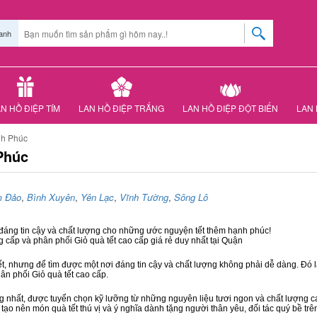
anh
N HỒ ĐIỆP TÍM
LAN HỒ ĐIỆP TRẮNG
LAN HỒ ĐIỆP ĐỘT BIẾN
LAN 
nh Phúc
Phúc
m Đảo
,
Bình Xuyên
,
Yên Lạc
,
Vĩnh Tường
,
Sông Lô
 đáng tin cậy và chất lượng cho những ước nguyện tết thêm hạnh phúc!
g cấp và phân phối Giỏ quà tết cao cấp giá rẻ duy nhất tại Quận
ết, nhưng để tìm được một nơi đáng tin cậy và chất lượng không phải dễ dàng. Đó là
hân phối Giỏ quà tết cao cấp.
hất, được tuyển chọn kỹ lưỡng từ những nguyên liệu tươi ngon và chất lượng cao
 tạo nên món quà tết thú vị và ý nghĩa dành tặng người thân yêu, đối tác quý bề trê