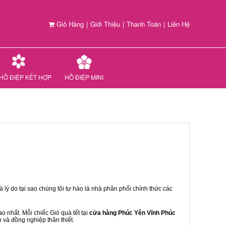
Giỏ Hàng
|
Giới Thiệu
|
Thanh Toán
|
Liên Hệ
HỒ ĐIỆP KẾT HỢP
HỒ ĐIỆP MINI
 lý do tại sao chúng tôi tự hào là nhà phân phối chính thức các
 nhất. Mỗi chiếc Giỏ quà tết tại
cửa hàng Phúc Yên Vĩnh Phúc
n và đồng nghiệp thân thiết.