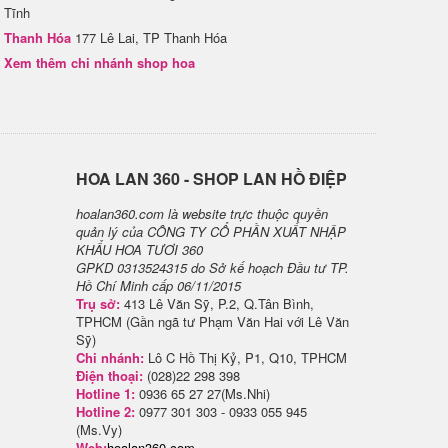
Tĩnh
Thanh Hóa
177 Lê Lai, TP Thanh Hóa
Xem thêm chi nhánh shop hoa
H​OA LAN 360 - SHOP LAN HỒ ĐIỆP
hoalan360.com là website trực thuộc quyền
quản lý của CÔNG TY CỔ PHẦN XUẤT NHẬP
KHẨU HOA TƯƠI 360
GPKD 0313524315 do Sở kế hoạch Đầu tư TP.
Hồ Chí Minh cấp 06/11/2015
Trụ sở:
413 Lê Văn Sỹ, P.2, Q.Tân Bình,
TPHCM (Gần ngã tư Phạm Văn Hai với Lê Văn
Sỹ)
Chi nhánh:
Lô C Hồ Thị Kỷ, P1, Q10, TPHCM
Điện thoại:
(028)22 298 398
Hotline 1:
0936 65 27 27(Ms.Nhi)
Hotline 2:
0977 301 303 - 0933 055 945
(Ms.Vy)
Web:
hoalan360.com