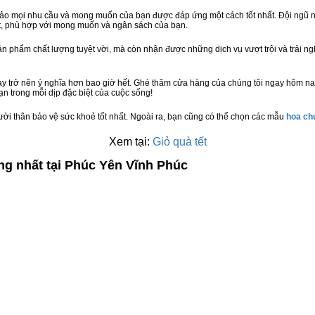
bảo mọi nhu cầu và mong muốn của bạn được đáp ứng một cách tốt nhất. Đội ngũ n
t, phù hợp với mong muốn và ngân sách của bạn.
n phẩm chất lượng tuyệt vời, mà còn nhận được những dịch vụ vượt trội và trải n
y trở nên ý nghĩa hơn bao giờ hết. Ghé thăm cửa hàng của chúng tôi ngay hôm na
n trong mỗi dịp đặc biệt của cuộc sống!
ười thân bảo vệ sức khoẻ tốt nhất. Ngoài ra, bạn cũng có thể chọn các mẫu
hoa c
Xem tại:
Giỏ quà tết
ng nhất tại Phúc Yên Vĩnh Phúc