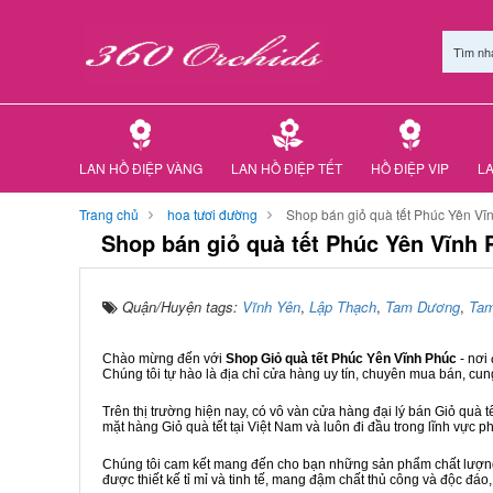
Tìm nh
LAN HỒ ĐIỆP VÀNG
LAN HỒ ĐIỆP TẾT
HỒ ĐIỆP VIP
LA
Trang chủ
hoa tươi đường
Shop bán giỏ quà tết Phúc Yên Vĩ
Shop bán giỏ quà tết Phúc Yên Vĩnh 
Quận/Huyện tags:
Vĩnh Yên
,
Lập Thạch
,
Tam Dương
,
Ta
Chào mừng đến với
Shop Giỏ quà tết Phúc Yên Vĩnh Phúc
- nơi
Chúng tôi tự hào là địa chỉ cửa hàng uy tín, chuyên mua bán, cun
Trên thị trường hiện nay, có vô vàn cửa hàng đại lý bán Giỏ quà t
mặt hàng Giỏ quà tết tại Việt Nam và luôn đi đầu trong lĩnh vực p
Chúng tôi cam kết mang đến cho bạn những sản phẩm chất lượng n
được thiết kế tỉ mỉ và tinh tế, mang đậm chất thủ công và độc đáo,