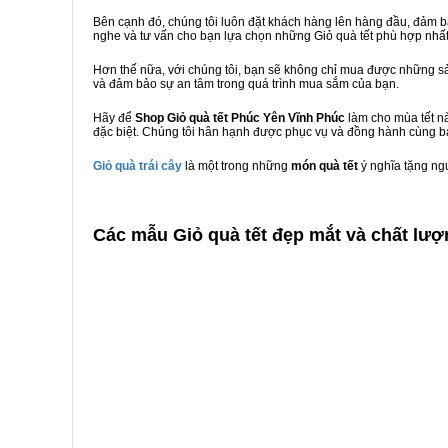
Bên cạnh đó, chúng tôi luôn đặt khách hàng lên hàng đầu, đảm 
nghe và tư vấn cho bạn lựa chọn những Giỏ quà tết phù hợp nhấ
Hơn thế nữa, với chúng tôi, bạn sẽ không chỉ mua được những sả
và đảm bảo sự an tâm trong quá trình mua sắm của bạn.
Hãy để
Shop Giỏ quà tết Phúc Yên Vĩnh Phúc
làm cho mùa tết nà
đặc biệt. Chúng tôi hân hạnh được phục vụ và đồng hành cùng bạ
Giỏ quà trái cây
là một trong những
món quà tết
ý nghĩa tặng ng
C
ác mẫu Giỏ quà tết đẹp mắt và chất lượ