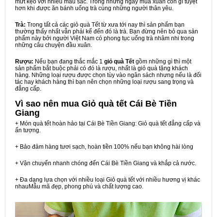
mứt kẹo với nhiều màu sắc. Trong những ngày mùa xuân còn gì tuyệt
hơn khi được ăn bánh uống trà cùng những người thân yêu.
Trà:
Trong tất cả các giỏ quà Tết từ xưa tới nay thì sản phẩm bạn
thường thấy nhất vẫn phải kể đến đó là trà. Bạn đừng nên bỏ qua sản
phẩm này bởi người Việt Nam có phong tục uống trà nhâm nhi trong
những câu chuyện đầu xuân.
Rượu:
Nếu bạn đang thắc mắc 1
giỏ quà Tết
gồm những gì thì một
sản phẩm bắt buộc phải có đó là rượu, nhất là giỏ quà tặng khách
hàng. Những loại rượu được chọn tùy vào ngân sách nhưng nếu là đối
tác hay khách hàng thì bạn nên chọn những loại rượu sang trọng và
đẳng cấp.
Vì sao nên mua
Giỏ quà tết Cái Bè Tiền
Giang
+ Món quà tết hoàn hảo tại Cái Bè Tiền Giang: Giỏ quà tết đẳng cấp và
ấn tượng.
+ Bảo đảm hàng tươi sạch, hoàn tiền 100% nếu bạn không hài lòng
+ Vận chuyển nhanh chóng đến Cái Bè Tiền Giang và khắp cả nước.
+ Đa dạng lựa chọn với nhiều loại Giỏ quà tết với nhiều hương vị khác
nhauMẫu mã đẹp, phong phú và chất lượng cao.