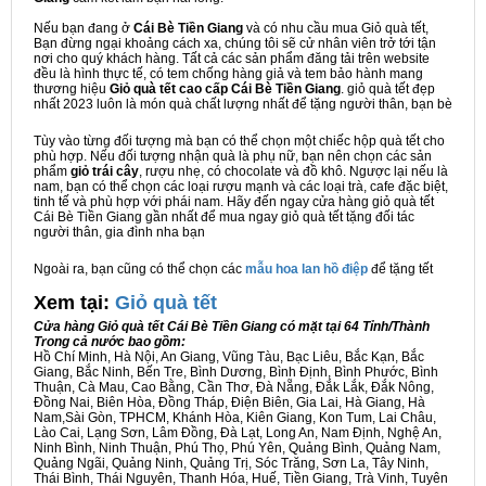
Nếu bạn đang ở
Cái Bè Tiền Giang
và có nhu cầu mua Giỏ quà tết,
Bạn đừng ngại khoảng cách xa, chúng tôi sẽ cử nhân viên trở tới tận
nơi cho quý khách hàng. Tất cả các sản phẩm đăng tải trên website
đều là hình thực tế, có tem chống hàng giả và tem bảo hành mang
thương hiệu
Giỏ quà tết cao cấp Cái Bè Tiền Giang
. giỏ quà tết đẹp
nhất 2023 luôn là món quà chất lượng nhất để tặng người thân, bạn bè
Tùy vào từng đối tượng mà bạn có thể chọn một chiếc hộp quà tết cho
phù hợp. Nếu đối tượng nhận quà là phụ nữ, bạn nên chọn các sản
phẩm
giỏ trái cây
, rượu nhẹ, có chocolate và đồ khô. Ngược lại nếu là
nam, bạn có thể chọn các loại rượu mạnh và các loại trà, cafe đặc biệt,
tinh tế và phù hợp với phái nam. Hãy đến ngay cửa hàng giỏ quà tết
Cái Bè Tiền Giang gần nhất để mua ngay giỏ quà tết tặng đối tác
người thân, gia đình nha bạn
Ngoài ra, bạn cũng có thể chọn các
mẫu hoa lan hồ điệp
để tặng tết
Xem tại:
G
iỏ quà tết
Cửa hàng Giỏ quà tết Cái Bè Tiền Giang có mặt tại 64 Tỉnh/Thành
Trong cả nước bao gồm:
Hồ Chí Minh, Hà Nội, An Giang, Vũng Tàu, Bạc Liêu, Bắc Kạn, Bắc
Giang, Bắc Ninh, Bến Tre, Bình Dương, Bình Định, Bình Phước, Bình
Thuận, Cà Mau, Cao Bằng, Cần Thơ, Đà Nẵng, Đắk Lắk, Đắk Nông,
Đồng Nai, Biên Hòa, Đồng Tháp, Điện Biên, Gia Lai, Hà Giang, Hà
Nam,Sài Gòn, TPHCM, Khánh Hòa, Kiên Giang, Kon Tum, Lai Châu,
Lào Cai, Lạng Sơn, Lâm Đồng, Đà Lạt, Long An, Nam Định, Nghệ An,
Ninh Bình, Ninh Thuận, Phú Thọ, Phú Yên, Quảng Bình, Quảng Nam,
Quảng Ngãi, Quảng Ninh, Quảng Trị, Sóc Trăng, Sơn La, Tây Ninh,
Thái Bình, Thái Nguyên, Thanh Hóa, Huế, Tiền Giang, Trà Vinh, Tuyên