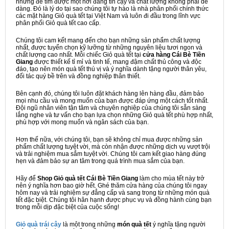
nhưng để tìm được một nơi đáng tin cậy và chất lượng không phải dễ
dàng. Đó là lý do tại sao chúng tôi tự hào là nhà phân phối chính thức
các mặt hàng Giỏ quà tết tại Việt Nam và luôn đi đầu trong lĩnh vực
phân phối Giỏ quà tết cao cấp.
Chúng tôi cam kết mang đến cho bạn những sản phẩm chất lượng
nhất, được tuyển chọn kỹ lưỡng từ những nguyên liệu tươi ngon và
chất lượng cao nhất. Mỗi chiếc Giỏ quà tết tại
cửa hàng Cái Bè Tiền
Giang
được thiết kế tỉ mỉ và tinh tế, mang đậm chất thủ công và độc
đáo, tạo nên món quà tết thú vị và ý nghĩa dành tặng người thân yêu,
đối tác quý bề trên và đồng nghiệp thân thiết.
Bên cạnh đó, chúng tôi luôn đặt khách hàng lên hàng đầu, đảm bảo
mọi nhu cầu và mong muốn của bạn được đáp ứng một cách tốt nhất.
Đội ngũ nhân viên tận tâm và chuyên nghiệp của chúng tôi sẵn sàng
lắng nghe và tư vấn cho bạn lựa chọn những Giỏ quà tết phù hợp nhất,
phù hợp với mong muốn và ngân sách của bạn.
Hơn thế nữa, với chúng tôi, bạn sẽ không chỉ mua được những sản
phẩm chất lượng tuyệt vời, mà còn nhận được những dịch vụ vượt trội
và trải nghiệm mua sắm tuyệt vời. Chúng tôi cam kết giao hàng đúng
hẹn và đảm bảo sự an tâm trong quá trình mua sắm của bạn.
Hãy để
Shop Giỏ quà tết Cái Bè Tiền Giang
làm cho mùa tết này trở
nên ý nghĩa hơn bao giờ hết. Ghé thăm cửa hàng của chúng tôi ngay
hôm nay và trải nghiệm sự đẳng cấp và sang trọng từ những món quà
tết đặc biệt. Chúng tôi hân hạnh được phục vụ và đồng hành cùng bạn
trong mỗi dịp đặc biệt của cuộc sống!
Giỏ quà trái cây
là một trong những
món quà tết
ý nghĩa tặng người