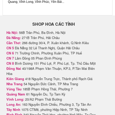
Quang, Vĩnh Long, Vĩnh Phúc, Yên Bái...
SHOP HOA CÁC TỈNH
Hà Nội:
56B Trần Phú, Ba Đình, Hà Nội
Đà Nẵng:
271B Trần Phú, Hải Châu
Cần Thơ:
266 đường 30/4, P. Xuân khánh, Q.Ninh Kiều
CN 5
Đà Nẵng 32 Lê Thanh Nghị, Quận Hải Châu
CN 6
71 Trường Chinh, Phường Xuân Phú, TP Huế
CN 7
Lâm Đồng 05 Phan Đình Phùng
CN 8
Bình Dương 151 Phú Lợi, P. Phú Lợi, Tp. Thủ Dầu Một
Đồng Nai
40/198A Phạm Văn Thuận, KP.3, P.Tân Mai Biên
Hòa
Kiên Giang
418 Nguyễn Trung Trực, Thành phố Rạch Giá
Nha Trang
54 Nguyễn Đức Cảnh, TP Nha Trang
Vũng Tàu
185B Phạm Hồng Thái, Phường 7
Quảng Nam
61 Nguyễn Du, Tp Tam Kỳ
Vĩnh Long:
20/A2 Phạm Thái Bường
Long An:
163 Nguyễn Đình Chiểu, Phường 3, Tp Tân An
Tây Ninh
1075 CTM8, phường Hiệp Ninh, TP Tây Ninh
Bình Định
340 Nguyễn Thái Học, phường Ngô Mây, Tp Quy