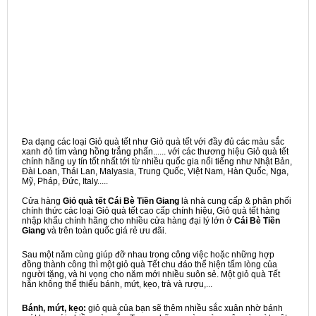
Đa dạng các loại Giỏ quà tết như Giỏ quà tết với đầy đủ các màu sắc
xanh đỏ tím vàng hồng trắng phấn...... với các thương hiệu Giỏ quà tết
chính hãng uy tín tốt nhất tới từ nhiều quốc gia nổi tiếng như Nhật Bản,
Đài Loan, Thái Lan, Malyasia, Trung Quốc, Việt Nam, Hàn Quốc, Nga,
Mỹ, Pháp, Đức, Italy.....
Cửa hàng
Giỏ quà tết Cái Bè Tiền Giang
là nhà cung cấp & phân phối
chính thức các loại Giỏ quà tết cao cấp chính hiệu, Giỏ quà tết hàng
nhập khẩu chính hãng cho nhiều cửa hàng đại lý lớn ở
Cái Bè Tiền
Giang
và trên toàn quốc giá rẻ ưu đãi.
Sau một năm cùng giúp đỡ nhau trong công việc hoặc những hợp
đồng thành công thì một giỏ quà Tết chu đáo thể hiện tấm lòng của
người tặng, và hi vọng cho năm mới nhiều suôn sẻ. Một giỏ quà Tết
hẳn không thể thiếu bánh, mứt, kẹo, trà và rượu,...
Bánh, mứt, kẹo:
giỏ quà của bạn sẽ thêm nhiều sắc xuân nhờ bánh