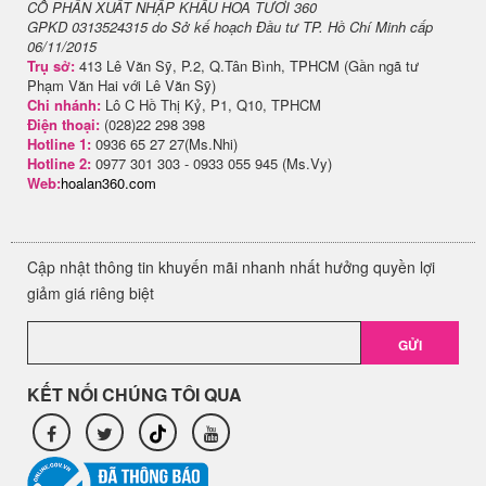
CỔ PHẦN XUẤT NHẬP KHẨU HOA TƯƠI 360
GPKD 0313524315 do Sở kế hoạch Đầu tư TP. Hồ Chí Minh cấp
06/11/2015
Trụ sở:
413 Lê Văn Sỹ, P.2, Q.Tân Bình, TPHCM (Gần ngã tư
Phạm Văn Hai với Lê Văn Sỹ)
Chi nhánh:
Lô C Hồ Thị Kỷ, P1, Q10, TPHCM
Điện thoại:
(028)22 298 398
Hotline 1:
0936 65 27 27(Ms.Nhi)
Hotline 2:
0977 301 303 - 0933 055 945 (Ms.Vy)
Web:
hoalan360.com
Cập nhật thông tin khuyến mãi nhanh nhất hưởng quyền lợi
giảm giá riêng biệt
GỬI
KẾT NỐI CHÚNG TÔI QUA