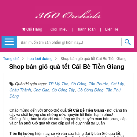
Giỏ Hàng
|
Giới Thiệu
|
Thanh Toán
|
Liên Hệ
Trang chủ
hoa tươi đường
Shop bán giỏ quà tết Cái Bè Tiền Giang
Shop bán giỏ quà tết Cái Bè Tiền Giang
Quận/Huyện tags:
TP Mỹ Tho
,
Gò Công
,
Tân Phước
,
Cai Lậy
,
Châu Thành
,
Chợ Gạo
,
Gò Công Tây
,
Gò Công Đông
,
Tân Phú
Đông
Chào mừng đến với
Shop Giỏ quà tết Cái Bè Tiền Giang
- nơi đáng tin
cậy và chất lượng cho những ước nguyện tết thêm hạnh phúc!
Chúng tôi tự hào là địa chỉ cửa hàng uy tín, chuyên mua bán, cung cấp
và phân phối Giỏ quà tết cao cấp giá rẻ duy nhất tại Quận
Trên thị trường hiện nay, có vô vàn cửa hàng đại lý bán Giỏ quà tết,