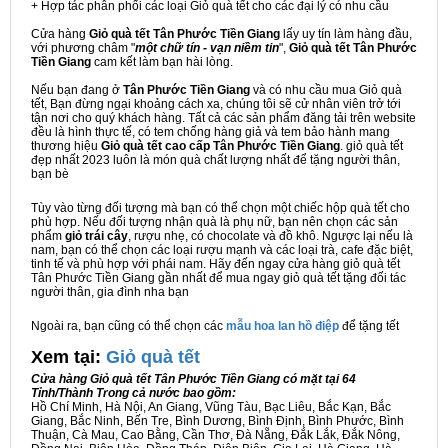
+ Hợp tác phân phối các loại Giỏ quà tết cho các đại lý có nhu cầu
Cửa hàng
Giỏ quà tết Tân Phước Tiền Giang
lấy uy tín làm hàng đầu,
với phương châm "
một chữ tín - vạn niềm tin
",
Giỏ quà tết Tân Phước
Tiền Giang
cam kết làm bạn hài lòng.
Nếu bạn đang ở
Tân Phước Tiền Giang
và có nhu cầu mua Giỏ quà
tết, Bạn đừng ngại khoảng cách xa, chúng tôi sẽ cử nhân viên trở tới
tận nơi cho quý khách hàng. Tất cả các sản phẩm đăng tải trên website
đều là hình thực tế, có tem chống hàng giả và tem bảo hành mang
thương hiệu
Giỏ quà tết cao cấp Tân Phước Tiền Giang
. giỏ quà tết
đẹp nhất 2023 luôn là món quà chất lượng nhất để tặng người thân,
bạn bè
Tùy vào từng đối tượng mà bạn có thể chọn một chiếc hộp quà tết cho
phù hợp. Nếu đối tượng nhận quà là phụ nữ, bạn nên chọn các sản
phẩm
giỏ trái cây
, rượu nhẹ, có chocolate và đồ khô. Ngược lại nếu là
nam, bạn có thể chọn các loại rượu mạnh và các loại trà, cafe đặc biệt,
tinh tế và phù hợp với phái nam. Hãy đến ngay cửa hàng giỏ quà tết
Tân Phước Tiền Giang gần nhất để mua ngay giỏ quà tết tặng đối tác
người thân, gia đình nha bạn
Ngoài ra, bạn cũng có thể chọn các
mẫu hoa lan hồ điệp
để tặng tết
Xem tại:
G
iỏ quà tết
Cửa hàng Giỏ quà tết Tân Phước Tiền Giang có mặt tại 64
Tỉnh/Thành Trong cả nước bao gồm:
Hồ Chí Minh, Hà Nội, An Giang, Vũng Tàu, Bạc Liêu, Bắc Kạn, Bắc
Giang, Bắc Ninh, Bến Tre, Bình Dương, Bình Định, Bình Phước, Bình
Thuận, Cà Mau, Cao Bằng, Cần Thơ, Đà Nẵng, Đắk Lắk, Đắk Nông,