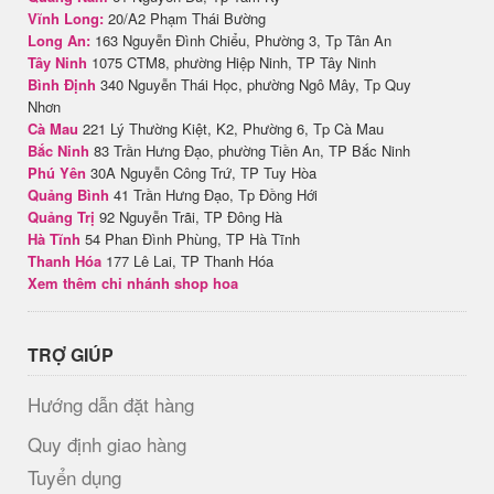
Vĩnh Long:
20/A2 Phạm Thái Bường
Long An:
163 Nguyễn Đình Chiểu, Phường 3, Tp Tân An
Tây Ninh
1075 CTM8, phường Hiệp Ninh, TP Tây Ninh
Bình Định
340 Nguyễn Thái Học, phường Ngô Mây, Tp Quy
Nhơn
Cà Mau
221 Lý Thường Kiệt, K2, Phường 6, Tp Cà Mau
Bắc Ninh
83 Trần Hưng Đạo, phường Tiền An, TP Bắc Ninh
Phú Yên
30A Nguyễn Công Trứ, TP Tuy Hòa
Quảng Bình
41 Trần Hưng Đạo, Tp Đồng Hới
Quảng Trị
92 Nguyễn Trãi, TP Đông Hà
Hà Tĩnh
54 Phan Đình Phùng, TP Hà Tĩnh
Thanh Hóa
177 Lê Lai, TP Thanh Hóa
Xem thêm chi nhánh shop hoa
TRỢ GIÚP
Hướng dẫn đặt hàng
Quy định giao hàng
Tuyển dụng