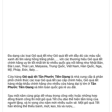
Đa dạng các loại Giỏ quà tết như Giỏ quà tết với đầy đủ các màu sắc
xanh đỏ tím vàng hồng trắng phấn...... với các thương hiệu Giỏ quà tết
chính hãng uy tín tốt nhất tới từ nhiều quốc gia nổi tiếng như Nhật Bản,
Đài Loan, Thái Lan, Malyasia, Trung Quốc, Việt Nam, Hàn Quốc, Nga,
Mỹ, Pháp, Đức, Italy.....
Cửa hàng
Giỏ quà tết Tân Phước Tiền Giang
là nhà cung cấp & phân
phối chính thức các loại Giỏ quà tết cao cấp chính hiệu, Giỏ quà tết
hàng nhập khẩu chính hãng cho nhiều cửa hàng đại lý lớn ở
Tân
Phước Tiền Giang
và trên toàn quốc giá rẻ ưu đãi.
Sau một năm cùng giúp đỡ nhau trong công việc hoặc những hợp
đồng thành công thì một giỏ quà Tết chu đáo thể hiện tấm lòng của
người tặng, và hi vọng cho năm mới nhiều suôn sẻ. Một giỏ quà Tết
hẳn không thể thiếu bánh, mứt, kẹo, trà và rượu,...