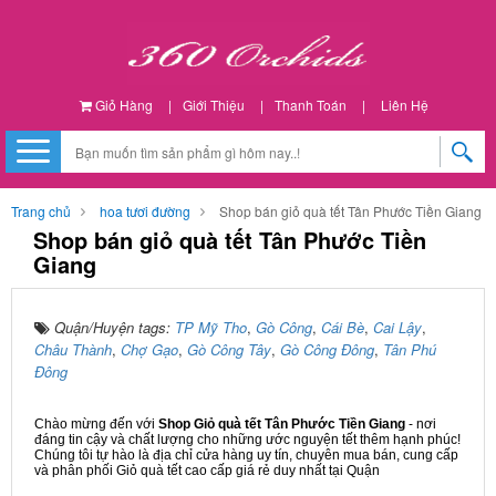
Giỏ Hàng
|
Giới Thiệu
|
Thanh Toán
|
Liên Hệ
Trang chủ
hoa tươi đường
Shop bán giỏ quà tết Tân Phước Tiền Giang
Shop bán giỏ quà tết Tân Phước Tiền
Giang
Quận/Huyện tags:
TP Mỹ Tho
,
Gò Công
,
Cái Bè
,
Cai Lậy
,
Châu Thành
,
Chợ Gạo
,
Gò Công Tây
,
Gò Công Đông
,
Tân Phú
Đông
Chào mừng đến với
Shop Giỏ quà tết Tân Phước Tiền Giang
- nơi
đáng tin cậy và chất lượng cho những ước nguyện tết thêm hạnh phúc!
Chúng tôi tự hào là địa chỉ cửa hàng uy tín, chuyên mua bán, cung cấp
và phân phối Giỏ quà tết cao cấp giá rẻ duy nhất tại Quận