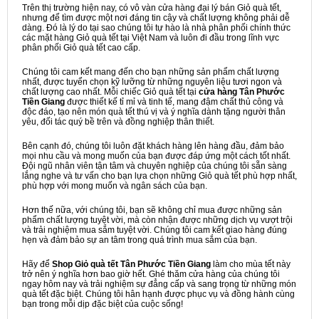
Trên thị trường hiện nay, có vô vàn cửa hàng đại lý bán Giỏ quà tết,
nhưng để tìm được một nơi đáng tin cậy và chất lượng không phải dễ
dàng. Đó là lý do tại sao chúng tôi tự hào là nhà phân phối chính thức
các mặt hàng Giỏ quà tết tại Việt Nam và luôn đi đầu trong lĩnh vực
phân phối Giỏ quà tết cao cấp.
Chúng tôi cam kết mang đến cho bạn những sản phẩm chất lượng
nhất, được tuyển chọn kỹ lưỡng từ những nguyên liệu tươi ngon và
chất lượng cao nhất. Mỗi chiếc Giỏ quà tết tại
cửa hàng Tân Phước
Tiền Giang
được thiết kế tỉ mỉ và tinh tế, mang đậm chất thủ công và
độc đáo, tạo nên món quà tết thú vị và ý nghĩa dành tặng người thân
yêu, đối tác quý bề trên và đồng nghiệp thân thiết.
Bên cạnh đó, chúng tôi luôn đặt khách hàng lên hàng đầu, đảm bảo
mọi nhu cầu và mong muốn của bạn được đáp ứng một cách tốt nhất.
Đội ngũ nhân viên tận tâm và chuyên nghiệp của chúng tôi sẵn sàng
lắng nghe và tư vấn cho bạn lựa chọn những Giỏ quà tết phù hợp nhất,
phù hợp với mong muốn và ngân sách của bạn.
Hơn thế nữa, với chúng tôi, bạn sẽ không chỉ mua được những sản
phẩm chất lượng tuyệt vời, mà còn nhận được những dịch vụ vượt trội
và trải nghiệm mua sắm tuyệt vời. Chúng tôi cam kết giao hàng đúng
hẹn và đảm bảo sự an tâm trong quá trình mua sắm của bạn.
Hãy để
Shop Giỏ quà tết Tân Phước Tiền Giang
làm cho mùa tết này
trở nên ý nghĩa hơn bao giờ hết. Ghé thăm cửa hàng của chúng tôi
ngay hôm nay và trải nghiệm sự đẳng cấp và sang trọng từ những món
quà tết đặc biệt. Chúng tôi hân hạnh được phục vụ và đồng hành cùng
bạn trong mỗi dịp đặc biệt của cuộc sống!