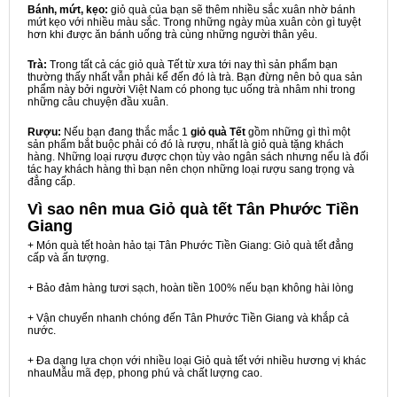
Bánh, mứt, kẹo:
giỏ quà của bạn sẽ thêm nhiều sắc xuân nhờ bánh
mứt kẹo với nhiều màu sắc. Trong những ngày mùa xuân còn gì tuyệt
hơn khi được ăn bánh uống trà cùng những người thân yêu.
Trà:
Trong tất cả các giỏ quà Tết từ xưa tới nay thì sản phẩm bạn
thường thấy nhất vẫn phải kể đến đó là trà. Bạn đừng nên bỏ qua sản
phẩm này bởi người Việt Nam có phong tục uống trà nhâm nhi trong
những câu chuyện đầu xuân.
Rượu:
Nếu bạn đang thắc mắc 1
giỏ quà Tết
gồm những gì thì một
sản phẩm bắt buộc phải có đó là rượu, nhất là giỏ quà tặng khách
hàng. Những loại rượu được chọn tùy vào ngân sách nhưng nếu là đối
tác hay khách hàng thì bạn nên chọn những loại rượu sang trọng và
đẳng cấp.
Vì sao nên mua
Giỏ quà tết Tân Phước Tiền
Giang
+ Món quà tết hoàn hảo tại Tân Phước Tiền Giang: Giỏ quà tết đẳng
cấp và ấn tượng.
+ Bảo đảm hàng tươi sạch, hoàn tiền 100% nếu bạn không hài lòng
+ Vận chuyển nhanh chóng đến Tân Phước Tiền Giang và khắp cả
nước.
+ Đa dạng lựa chọn với nhiều loại Giỏ quà tết với nhiều hương vị khác
nhauMẫu mã đẹp, phong phú và chất lượng cao.