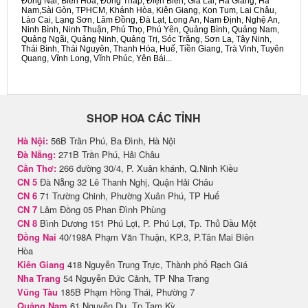
Đồng Nai, Biên Hòa, Đồng Tháp, Điện Biên, Gia Lai, Hà Giang, Hà
Nam,Sài Gòn, TPHCM, Khánh Hòa, Kiên Giang, Kon Tum, Lai Châu,
Lào Cai, Lạng Sơn, Lâm Đồng, Đà Lạt, Long An, Nam Định, Nghệ An,
Ninh Bình, Ninh Thuận, Phú Thọ, Phú Yên, Quảng Bình, Quảng Nam,
Quảng Ngãi, Quảng Ninh, Quảng Trị, Sóc Trăng, Sơn La, Tây Ninh,
Thái Bình, Thái Nguyên, Thanh Hóa, Huế, Tiền Giang, Trà Vinh, Tuyên
Quang, Vĩnh Long, Vĩnh Phúc, Yên Bái...
SHOP HOA CÁC TỈNH
Hà Nội:
56B Trần Phú, Ba Đình, Hà Nội
Đà Nẵng:
271B Trần Phú, Hải Châu
Cần Thơ:
266 đường 30/4, P. Xuân khánh, Q.Ninh Kiều
CN 5
Đà Nẵng 32 Lê Thanh Nghị, Quận Hải Châu
CN 6
71 Trường Chinh, Phường Xuân Phú, TP Huế
CN 7
Lâm Đồng 05 Phan Đình Phùng
CN 8
Bình Dương 151 Phú Lợi, P. Phú Lợi, Tp. Thủ Dầu Một
Đồng Nai
40/198A Phạm Văn Thuận, KP.3, P.Tân Mai Biên
Hòa
Kiên Giang
418 Nguyễn Trung Trực, Thành phố Rạch Giá
Nha Trang
54 Nguyễn Đức Cảnh, TP Nha Trang
Vũng Tàu
185B Phạm Hồng Thái, Phường 7
Quảng Nam
61 Nguyễn Du, Tp Tam Kỳ