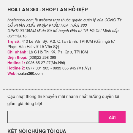
H​OA LAN 360 - SHOP LAN HỒ ĐIỆP
hoalan360.com là website trực thuộc quyền quản lý của CÔNG TY
CỔ PHẦN XUẤT NHẬP KHẨU HOA TƯƠI 360
GPKD 0313524315 do Sở kế hoạch Đầu tư TP. Hồ Chí Minh cấp
06/11/2015
Trụ sở:
413 Lê Văn Sỹ, P.2, Q.Tân Bình, TPHCM (Gần ngã tư
Phạm Văn Hai với Lê Văn Sỹ)
Chi nhánh:
Lô C Hồ Thị Kỷ, P1, Q10, TPHCM
Điện thoại:
(028)22 298 398
Hotline 1:
0936 65 27 27(Ms.Nhi)
Hotline 2:
0977 301 303 - 0933 055 945 (Ms.Vy)
Web:
hoalan360.com
Cập nhật thông tin khuyến mãi nhanh nhất hưởng quyền lợi
giảm giá riêng biệt
GỬI
KẾT NỐI CHÚNG TÔI QUA