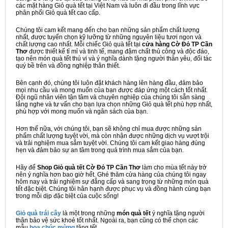
các mặt hàng Giỏ quà tết tại Việt Nam và luôn đi đầu trong lĩnh vực
phân phối Giỏ quà tết cao cấp.
Chúng tôi cam kết mang đến cho bạn những sản phẩm chất lượng
nhất, được tuyển chọn kỹ lưỡng từ những nguyên liệu tươi ngon và
chất lượng cao nhất. Mỗi chiếc Giỏ quà tết tại
cửa hàng Cờ Đỏ TP Cần
Thơ
được thiết kế tỉ mỉ và tinh tế, mang đậm chất thủ công và độc đáo,
tạo nên món quà tết thú vị và ý nghĩa dành tặng người thân yêu, đối tác
quý bề trên và đồng nghiệp thân thiết.
Bên cạnh đó, chúng tôi luôn đặt khách hàng lên hàng đầu, đảm bảo
mọi nhu cầu và mong muốn của bạn được đáp ứng một cách tốt nhất.
Đội ngũ nhân viên tận tâm và chuyên nghiệp của chúng tôi sẵn sàng
lắng nghe và tư vấn cho bạn lựa chọn những Giỏ quà tết phù hợp nhất,
phù hợp với mong muốn và ngân sách của bạn.
Hơn thế nữa, với chúng tôi, bạn sẽ không chỉ mua được những sản
phẩm chất lượng tuyệt vời, mà còn nhận được những dịch vụ vượt trội
và trải nghiệm mua sắm tuyệt vời. Chúng tôi cam kết giao hàng đúng
hẹn và đảm bảo sự an tâm trong quá trình mua sắm của bạn.
Hãy để
Shop Giỏ quà tết Cờ Đỏ TP Cần Thơ
làm cho mùa tết này trở
nên ý nghĩa hơn bao giờ hết. Ghé thăm cửa hàng của chúng tôi ngay
hôm nay và trải nghiệm sự đẳng cấp và sang trọng từ những món quà
tết đặc biệt. Chúng tôi hân hạnh được phục vụ và đồng hành cùng bạn
trong mỗi dịp đặc biệt của cuộc sống!
Giỏ quà trái cây
là một trong những
món quà tết
ý nghĩa tặng người
thân bảo vệ sức khoẻ tốt nhất. Ngoài ra, bạn cũng có thể chọn các
mẫu
hoa chúc mừng
tặng tết