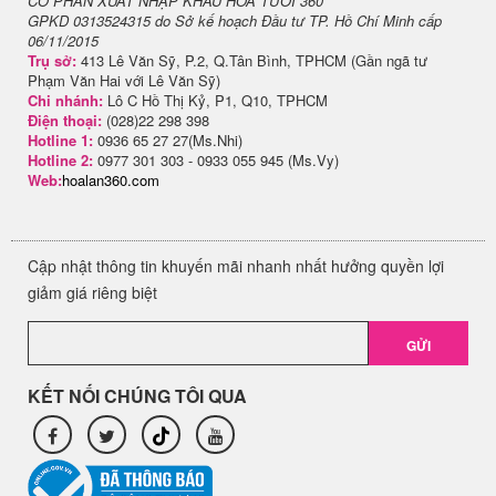
CỔ PHẦN XUẤT NHẬP KHẨU HOA TƯƠI 360
GPKD 0313524315 do Sở kế hoạch Đầu tư TP. Hồ Chí Minh cấp
06/11/2015
Trụ sở:
413 Lê Văn Sỹ, P.2, Q.Tân Bình, TPHCM (Gần ngã tư
Phạm Văn Hai với Lê Văn Sỹ)
Chi nhánh:
Lô C Hồ Thị Kỷ, P1, Q10, TPHCM
Điện thoại:
(028)22 298 398
Hotline 1:
0936 65 27 27(Ms.Nhi)
Hotline 2:
0977 301 303 - 0933 055 945 (Ms.Vy)
Web:
hoalan360.com
Cập nhật thông tin khuyến mãi nhanh nhất hưởng quyền lợi
giảm giá riêng biệt
GỬI
KẾT NỐI CHÚNG TÔI QUA