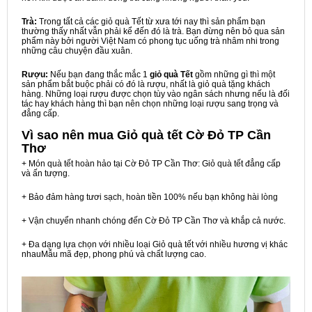
Trà:
Trong tất cả các giỏ quà Tết từ xưa tới nay thì sản phẩm bạn
thường thấy nhất vẫn phải kể đến đó là trà. Bạn đừng nên bỏ qua sản
phẩm này bởi người Việt Nam có phong tục uống trà nhâm nhi trong
những câu chuyện đầu xuân.
Rượu:
Nếu bạn đang thắc mắc 1
giỏ quà Tết
gồm những gì thì một
sản phẩm bắt buộc phải có đó là rượu, nhất là giỏ quà tặng khách
hàng. Những loại rượu được chọn tùy vào ngân sách nhưng nếu là đối
tác hay khách hàng thì bạn nên chọn những loại rượu sang trọng và
đẳng cấp.
Vì sao nên mua
Giỏ quà tết Cờ Đỏ TP Cần
Thơ
+ Món quà tết hoàn hảo tại Cờ Đỏ TP Cần Thơ: Giỏ quà tết đẳng cấp
và ấn tượng.
+ Bảo đảm hàng tươi sạch, hoàn tiền 100% nếu bạn không hài lòng
+ Vận chuyển nhanh chóng đến Cờ Đỏ TP Cần Thơ và khắp cả nước.
+ Đa dạng lựa chọn với nhiều loại Giỏ quà tết với nhiều hương vị khác
nhauMẫu mã đẹp, phong phú và chất lượng cao.