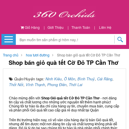
Giỏ Hàng
|
Giới Thiệu
|
Thanh Toán
|
Liên Hệ
Trang chủ
hoa tươi đường
Shop bán giỏ quà tết Cờ Đỏ TP Cần Thơ
Shop bán giỏ quà tết Cờ Đỏ TP Cần Thơ
Quận/Huyện tags:
Ninh Kiều
,
Ô Môn
,
Bình Thuỷ
,
Cái Răng
,
Thốt Nốt
,
Vĩnh Thạnh
,
Phong Điền
,
Thới Lai
Chào mừng đến với
Shop Giỏ quà tết Cờ Đỏ TP Cần Thơ
- nơi đáng
tin cậy và chất lượng cho những ước nguyện tết thêm hạnh phúc!
Chúng tôi tự hào là địa chỉ cửa hàng uy tín, chuyên mua bán, cung cấp
và phân phối Giỏ quà tết cao cấp giá rẻ duy nhất tại Quận
Trên thị trường hiện nay, có vô vàn cửa hàng đại lý bán Giỏ quà tết,
nhưng để tìm được một nơi đáng tin cậy và chất lượng không phải dễ
dàng. Đó là lý do tại sao chúng tôi tự hào là nhà phân phối chính thức