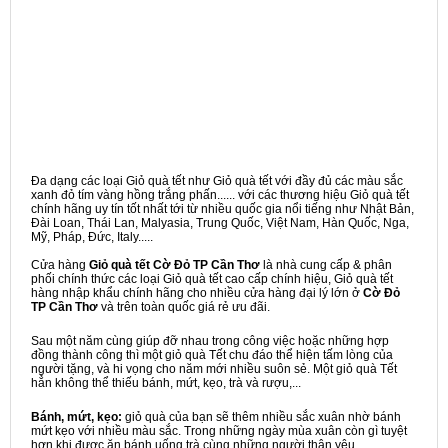
Đa dạng các loại Giỏ quà tết như Giỏ quà tết với đầy đủ các màu sắc
xanh đỏ tím vàng hồng trắng phấn...... với các thương hiệu Giỏ quà tết
chính hãng uy tín tốt nhất tới từ nhiều quốc gia nổi tiếng như Nhật Bản,
Đài Loan, Thái Lan, Malyasia, Trung Quốc, Việt Nam, Hàn Quốc, Nga,
Mỹ, Pháp, Đức, Italy.....
Cửa hàng
Giỏ quà tết Cờ Đỏ TP Cần Thơ
là nhà cung cấp & phân
phối chính thức các loại Giỏ quà tết cao cấp chính hiệu, Giỏ quà tết
hàng nhập khẩu chính hãng cho nhiều cửa hàng đại lý lớn ở
Cờ Đỏ
TP Cần Thơ
và trên toàn quốc giá rẻ ưu đãi.
Sau một năm cùng giúp đỡ nhau trong công việc hoặc những hợp
đồng thành công thì một giỏ quà Tết chu đáo thể hiện tấm lòng của
người tặng, và hi vọng cho năm mới nhiều suôn sẻ. Một giỏ quà Tết
hẳn không thể thiếu bánh, mứt, kẹo, trà và rượu,...
Bánh, mứt, kẹo:
giỏ quà của bạn sẽ thêm nhiều sắc xuân nhờ bánh
mứt kẹo với nhiều màu sắc. Trong những ngày mùa xuân còn gì tuyệt
hơn khi được ăn bánh uống trà cùng những người thân yêu.