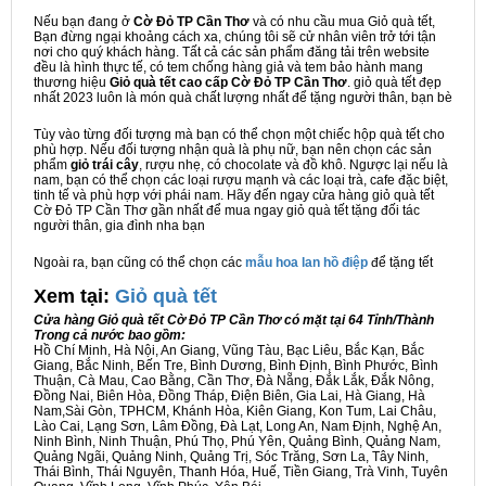
Nếu bạn đang ở
Cờ Đỏ TP Cần Thơ
và có nhu cầu mua Giỏ quà tết,
Bạn đừng ngại khoảng cách xa, chúng tôi sẽ cử nhân viên trở tới tận
nơi cho quý khách hàng. Tất cả các sản phẩm đăng tải trên website
đều là hình thực tế, có tem chống hàng giả và tem bảo hành mang
thương hiệu
Giỏ quà tết cao cấp Cờ Đỏ TP Cần Thơ
. giỏ quà tết đẹp
nhất 2023 luôn là món quà chất lượng nhất để tặng người thân, bạn bè
Tùy vào từng đối tượng mà bạn có thể chọn một chiếc hộp quà tết cho
phù hợp. Nếu đối tượng nhận quà là phụ nữ, bạn nên chọn các sản
phẩm
giỏ trái cây
, rượu nhẹ, có chocolate và đồ khô. Ngược lại nếu là
nam, bạn có thể chọn các loại rượu mạnh và các loại trà, cafe đặc biệt,
tinh tế và phù hợp với phái nam. Hãy đến ngay cửa hàng giỏ quà tết
Cờ Đỏ TP Cần Thơ gần nhất để mua ngay giỏ quà tết tặng đối tác
người thân, gia đình nha bạn
Ngoài ra, bạn cũng có thể chọn các
mẫu hoa lan hồ điệp
để tặng tết
Xem tại:
G
iỏ quà tết
Cửa hàng Giỏ quà tết Cờ Đỏ TP Cần Thơ có mặt tại 64 Tỉnh/Thành
Trong cả nước bao gồm:
Hồ Chí Minh, Hà Nội, An Giang, Vũng Tàu, Bạc Liêu, Bắc Kạn, Bắc
Giang, Bắc Ninh, Bến Tre, Bình Dương, Bình Định, Bình Phước, Bình
Thuận, Cà Mau, Cao Bằng, Cần Thơ, Đà Nẵng, Đắk Lắk, Đắk Nông,
Đồng Nai, Biên Hòa, Đồng Tháp, Điện Biên, Gia Lai, Hà Giang, Hà
Nam,Sài Gòn, TPHCM, Khánh Hòa, Kiên Giang, Kon Tum, Lai Châu,
Lào Cai, Lạng Sơn, Lâm Đồng, Đà Lạt, Long An, Nam Định, Nghệ An,
Ninh Bình, Ninh Thuận, Phú Thọ, Phú Yên, Quảng Bình, Quảng Nam,
Quảng Ngãi, Quảng Ninh, Quảng Trị, Sóc Trăng, Sơn La, Tây Ninh,
Thái Bình, Thái Nguyên, Thanh Hóa, Huế, Tiền Giang, Trà Vinh, Tuyên