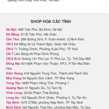
Quang, Vĩnh Long, Vĩnh Phúc, Yên Bái...
SHOP HOA CÁC TỈNH
Hà Nội:
56B Trần Phú, Ba Đình, Hà Nội
Đà Nẵng:
271B Trần Phú, Hải Châu
Cần Thơ:
266 đường 30/4, P. Xuân khánh, Q.Ninh Kiều
CN 5
Đà Nẵng 32 Lê Thanh Nghị, Quận Hải Châu
CN 6
71 Trường Chinh, Phường Xuân Phú, TP Huế
CN 7
Lâm Đồng 05 Phan Đình Phùng
CN 8
Bình Dương 151 Phú Lợi, P. Phú Lợi, Tp. Thủ Dầu Một
Đồng Nai
40/198A Phạm Văn Thuận, KP.3, P.Tân Mai Biên
Hòa
Kiên Giang
418 Nguyễn Trung Trực, Thành phố Rạch Giá
Nha Trang
54 Nguyễn Đức Cảnh, TP Nha Trang
Vũng Tàu
185B Phạm Hồng Thái, Phường 7
Quảng Nam
61 Nguyễn Du, Tp Tam Kỳ
Vĩnh Long:
20/A2 Phạm Thái Bường
Long An:
163 Nguyễn Đình Chiểu, Phường 3, Tp Tân An
Tây Ninh
1075 CTM8, phường Hiệp Ninh, TP Tây Ninh
Bình Định
340 Nguyễn Thái Học, phường Ngô Mây, Tp Quy