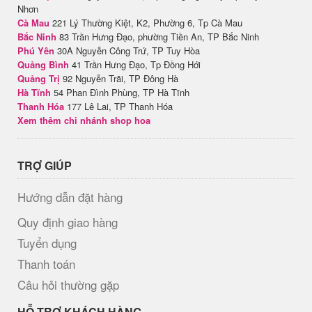
Nhơn
Cà Mau
221 Lý Thường Kiệt, K2, Phường 6, Tp Cà Mau
Bắc Ninh
83 Trần Hưng Đạo, phường Tiền An, TP Bắc Ninh
Phú Yên
30A Nguyễn Công Trứ, TP Tuy Hòa
Quảng Bình
41 Trần Hưng Đạo, Tp Đồng Hới
Quảng Trị
92 Nguyễn Trãi, TP Đông Hà
Hà Tĩnh
54 Phan Đình Phùng, TP Hà Tĩnh
Thanh Hóa
177 Lê Lai, TP Thanh Hóa
Xem thêm chi nhánh shop hoa
TRỢ GIÚP
Hướng dẫn đặt hàng
Quy định giao hàng
Tuyển dụng
Thanh toán
Câu hỏi thường gặp
HỖ TRỢ KHÁCH HÀNG