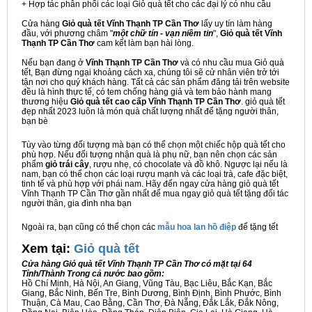
+ Hợp tác phân phối các loại Giỏ quà tết cho các đại lý có nhu cầu
Cửa hàng
Giỏ quà tết Vĩnh Thạnh TP Cần Thơ
lấy uy tín làm hàng
đầu, với phương châm "
một chữ tín - vạn niềm tin
",
Giỏ quà tết Vĩnh
Thạnh TP Cần Thơ
cam kết làm bạn hài lòng.
Nếu bạn đang ở
Vĩnh Thạnh TP Cần Thơ
và có nhu cầu mua Giỏ quà
tết, Bạn đừng ngại khoảng cách xa, chúng tôi sẽ cử nhân viên trở tới
tận nơi cho quý khách hàng. Tất cả các sản phẩm đăng tải trên website
đều là hình thực tế, có tem chống hàng giả và tem bảo hành mang
thương hiệu
Giỏ quà tết cao cấp Vĩnh Thạnh TP Cần Thơ
. giỏ quà tết
đẹp nhất 2023 luôn là món quà chất lượng nhất để tặng người thân,
bạn bè
Tùy vào từng đối tượng mà bạn có thể chọn một chiếc hộp quà tết cho
phù hợp. Nếu đối tượng nhận quà là phụ nữ, bạn nên chọn các sản
phẩm
giỏ trái cây
, rượu nhẹ, có chocolate và đồ khô. Ngược lại nếu là
nam, bạn có thể chọn các loại rượu mạnh và các loại trà, cafe đặc biệt,
tinh tế và phù hợp với phái nam. Hãy đến ngay cửa hàng giỏ quà tết
Vĩnh Thạnh TP Cần Thơ gần nhất để mua ngay giỏ quà tết tặng đối tác
người thân, gia đình nha bạn
Ngoài ra, bạn cũng có thể chọn các
mẫu hoa lan hồ điệp
để tặng tết
Xem tại:
G
iỏ quà tết
Cửa hàng Giỏ quà tết Vĩnh Thạnh TP Cần Thơ có mặt tại 64
Tỉnh/Thành Trong cả nước bao gồm:
Hồ Chí Minh, Hà Nội, An Giang, Vũng Tàu, Bạc Liêu, Bắc Kạn, Bắc
Giang, Bắc Ninh, Bến Tre, Bình Dương, Bình Định, Bình Phước, Bình
Thuận, Cà Mau, Cao Bằng, Cần Thơ, Đà Nẵng, Đắk Lắk, Đắk Nông,