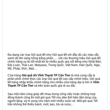
Đa dạng các loại Giỏ quà tết như Giỏ quà tết với đầy đủ các màu sắc
xanh đỏ tím vàng hồng trắng phấn...... với các thương hiệu Giỏ quà tết
chính hãng uy tín tốt nhất tới từ nhiều quốc gia nổi tiếng như Nhật Bản,
Đài Loan, Thái Lan, Malyasia, Trung Quốc, Việt Nam, Hàn Quốc, Nga,
Mỹ, Pháp, Đức, Italy.....
Cửa hàng
Giỏ quà tết Vĩnh Thạnh TP Cần Thơ
là nhà cung cấp &
phân phối chính thức các loại Giỏ quà tết cao cấp chính hiệu, Giỏ quà
tết hàng nhập khẩu chính hãng cho nhiều cửa hàng đại lý lớn ở
Vĩnh
Thạnh TP Cần Thơ
và trên toàn quốc giá rẻ ưu đãi.
Sau một năm cùng giúp đỡ nhau trong công việc hoặc những hợp
đồng thành công thì một giỏ quà Tết chu đáo thể hiện tấm lòng của
người tặng, và hi vọng cho năm mới nhiều suôn sẻ. Một giỏ quà Tết
hẳn không thể thiếu bánh, mứt, kẹo, trà và rượu,...