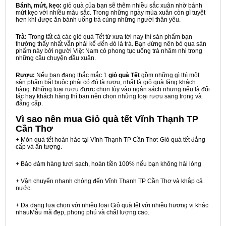
Bánh, mứt, kẹo:
giỏ quà của bạn sẽ thêm nhiều sắc xuân nhờ bánh
mứt kẹo với nhiều màu sắc. Trong những ngày mùa xuân còn gì tuyệt
hơn khi được ăn bánh uống trà cùng những người thân yêu.
Trà:
Trong tất cả các giỏ quà Tết từ xưa tới nay thì sản phẩm bạn
thường thấy nhất vẫn phải kể đến đó là trà. Bạn đừng nên bỏ qua sản
phẩm này bởi người Việt Nam có phong tục uống trà nhâm nhi trong
những câu chuyện đầu xuân.
Rượu:
Nếu bạn đang thắc mắc 1
giỏ quà Tết
gồm những gì thì một
sản phẩm bắt buộc phải có đó là rượu, nhất là giỏ quà tặng khách
hàng. Những loại rượu được chọn tùy vào ngân sách nhưng nếu là đối
tác hay khách hàng thì bạn nên chọn những loại rượu sang trọng và
đẳng cấp.
Vì sao nên mua
Giỏ quà tết Vĩnh Thạnh TP
Cần Thơ
+ Món quà tết hoàn hảo tại Vĩnh Thạnh TP Cần Thơ: Giỏ quà tết đẳng
cấp và ấn tượng.
+ Bảo đảm hàng tươi sạch, hoàn tiền 100% nếu bạn không hài lòng
+ Vận chuyển nhanh chóng đến Vĩnh Thạnh TP Cần Thơ và khắp cả
nước.
+ Đa dạng lựa chọn với nhiều loại Giỏ quà tết với nhiều hương vị khác
nhauMẫu mã đẹp, phong phú và chất lượng cao.