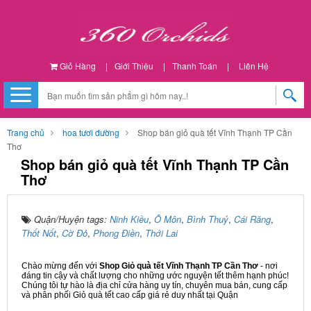
Giỏ Hàng
|
Giới Thiệu
|
Thanh Toán
|
Liên Hệ
Trang chủ
hoa tươi đường
Shop bán giỏ quà tết Vĩnh Thạnh TP Cần
Thơ
Shop bán giỏ quà tết Vĩnh Thạnh TP Cần
Thơ
Quận/Huyện tags:
Ninh Kiều
,
Ô Môn
,
Bình Thuỷ
,
Cái Răng
,
Thốt Nốt
,
Cờ Đỏ
,
Phong Điền
,
Thới Lai
Chào mừng đến với
Shop Giỏ quà tết Vĩnh Thạnh TP Cần Thơ
- nơi
đáng tin cậy và chất lượng cho những ước nguyện tết thêm hạnh phúc!
Chúng tôi tự hào là địa chỉ cửa hàng uy tín, chuyên mua bán, cung cấp
và phân phối Giỏ quà tết cao cấp giá rẻ duy nhất tại Quận