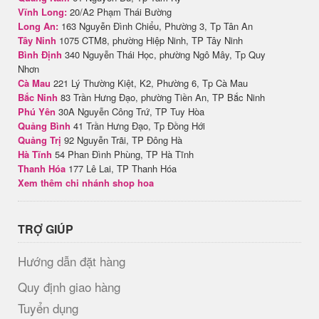
Vĩnh Long:
20/A2 Phạm Thái Bường
Long An:
163 Nguyễn Đình Chiểu, Phường 3, Tp Tân An
Tây Ninh
1075 CTM8, phường Hiệp Ninh, TP Tây Ninh
Bình Định
340 Nguyễn Thái Học, phường Ngô Mây, Tp Quy
Nhơn
Cà Mau
221 Lý Thường Kiệt, K2, Phường 6, Tp Cà Mau
Bắc Ninh
83 Trần Hưng Đạo, phường Tiền An, TP Bắc Ninh
Phú Yên
30A Nguyễn Công Trứ, TP Tuy Hòa
Quảng Bình
41 Trần Hưng Đạo, Tp Đồng Hới
Quảng Trị
92 Nguyễn Trãi, TP Đông Hà
Hà Tĩnh
54 Phan Đình Phùng, TP Hà Tĩnh
Thanh Hóa
177 Lê Lai, TP Thanh Hóa
Xem thêm chi nhánh shop hoa
TRỢ GIÚP
Hướng dẫn đặt hàng
Quy định giao hàng
Tuyển dụng