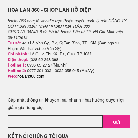
H​OA LAN 360 - SHOP LAN HỒ ĐIỆP
hoalan360.com là website trực thuộc quyền quản lý của CÔNG TY
CỔ PHẦN XUẤT NHẬP KHẨU HOA TƯƠI 360
GPKD 0313524315 do Sở kế hoạch Đầu tư TP. Hồ Chí Minh cấp
06/11/2015
Trụ sở:
413 Lê Văn Sỹ, P.2, Q.Tân Bình, TPHCM (Gần ngã tư
Phạm Văn Hai với Lê Văn Sỹ)
Chi nhánh:
Lô C Hồ Thị Kỷ, P1, Q10, TPHCM
Điện thoại:
(028)22 298 398
Hotline 1:
0936 65 27 27(Ms.Nhi)
Hotline 2:
0977 301 303 - 0933 055 945 (Ms.Vy)
Web:
hoalan360.com
Cập nhật thông tin khuyến mãi nhanh nhất hưởng quyền lợi
giảm giá riêng biệt
GỬI
KẾT NỐI CHÚNG TÔI QUA