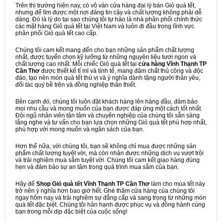
Trên thị trường hiện nay, có vô vàn cửa hàng đại lý bán Giỏ quà tết,
nhưng để tìm được một nơi đáng tin cậy và chất lượng không phải dễ
dàng. Đó là lý do tại sao chúng tôi tự hào là nhà phân phối chính thức
các mặt hàng Giỏ quà tết tại Việt Nam và luôn đi đầu trong lĩnh vực
phân phối Giỏ quà tết cao cấp.
Chúng tôi cam kết mang đến cho bạn những sản phẩm chất lượng
nhất, được tuyển chọn kỹ lưỡng từ những nguyên liệu tươi ngon và
chất lượng cao nhất. Mỗi chiếc Giỏ quà tết tại
cửa hàng Vĩnh Thạnh TP
Cần Thơ
được thiết kế tỉ mỉ và tinh tế, mang đậm chất thủ công và độc
đáo, tạo nên món quà tết thú vị và ý nghĩa dành tặng người thân yêu,
đối tác quý bề trên và đồng nghiệp thân thiết.
Bên cạnh đó, chúng tôi luôn đặt khách hàng lên hàng đầu, đảm bảo
mọi nhu cầu và mong muốn của bạn được đáp ứng một cách tốt nhất.
Đội ngũ nhân viên tận tâm và chuyên nghiệp của chúng tôi sẵn sàng
lắng nghe và tư vấn cho bạn lựa chọn những Giỏ quà tết phù hợp nhất,
phù hợp với mong muốn và ngân sách của bạn.
Hơn thế nữa, với chúng tôi, bạn sẽ không chỉ mua được những sản
phẩm chất lượng tuyệt vời, mà còn nhận được những dịch vụ vượt trội
và trải nghiệm mua sắm tuyệt vời. Chúng tôi cam kết giao hàng đúng
hẹn và đảm bảo sự an tâm trong quá trình mua sắm của bạn.
Hãy để
Shop Giỏ quà tết Vĩnh Thạnh TP Cần Thơ
làm cho mùa tết này
trở nên ý nghĩa hơn bao giờ hết. Ghé thăm cửa hàng của chúng tôi
ngay hôm nay và trải nghiệm sự đẳng cấp và sang trọng từ những món
quà tết đặc biệt. Chúng tôi hân hạnh được phục vụ và đồng hành cùng
bạn trong mỗi dịp đặc biệt của cuộc sống!