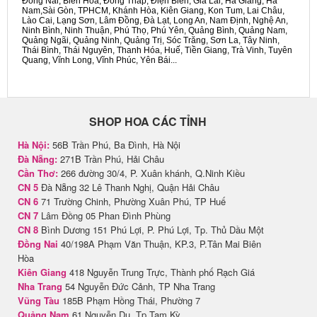
Đồng Nai, Biên Hòa, Đồng Tháp, Điện Biên, Gia Lai, Hà Giang, Hà
Nam,Sài Gòn, TPHCM, Khánh Hòa, Kiên Giang, Kon Tum, Lai Châu,
Lào Cai, Lạng Sơn, Lâm Đồng, Đà Lạt, Long An, Nam Định, Nghệ An,
Ninh Bình, Ninh Thuận, Phú Thọ, Phú Yên, Quảng Bình, Quảng Nam,
Quảng Ngãi, Quảng Ninh, Quảng Trị, Sóc Trăng, Sơn La, Tây Ninh,
Thái Bình, Thái Nguyên, Thanh Hóa, Huế, Tiền Giang, Trà Vinh, Tuyên
Quang, Vĩnh Long, Vĩnh Phúc, Yên Bái...
SHOP HOA CÁC TỈNH
Hà Nội:
56B Trần Phú, Ba Đình, Hà Nội
Đà Nẵng:
271B Trần Phú, Hải Châu
Cần Thơ:
266 đường 30/4, P. Xuân khánh, Q.Ninh Kiều
CN 5
Đà Nẵng 32 Lê Thanh Nghị, Quận Hải Châu
CN 6
71 Trường Chinh, Phường Xuân Phú, TP Huế
CN 7
Lâm Đồng 05 Phan Đình Phùng
CN 8
Bình Dương 151 Phú Lợi, P. Phú Lợi, Tp. Thủ Dầu Một
Đồng Nai
40/198A Phạm Văn Thuận, KP.3, P.Tân Mai Biên
Hòa
Kiên Giang
418 Nguyễn Trung Trực, Thành phố Rạch Giá
Nha Trang
54 Nguyễn Đức Cảnh, TP Nha Trang
Vũng Tàu
185B Phạm Hồng Thái, Phường 7
Quảng Nam
61 Nguyễn Du, Tp Tam Kỳ