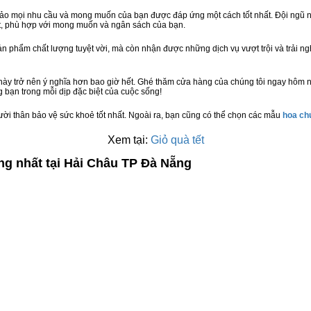
bảo mọi nhu cầu và mong muốn của bạn được đáp ứng một cách tốt nhất. Đội ngũ n
t, phù hợp với mong muốn và ngân sách của bạn.
n phẩm chất lượng tuyệt vời, mà còn nhận được những dịch vụ vượt trội và trải n
này trở nên ý nghĩa hơn bao giờ hết. Ghé thăm cửa hàng của chúng tôi ngay hôm 
 bạn trong mỗi dịp đặc biệt của cuộc sống!
ười thân bảo vệ sức khoẻ tốt nhất. Ngoài ra, bạn cũng có thể chọn các mẫu
hoa c
Xem tại:
Giỏ quà tết
ng nhất tại Hải Châu TP Đà Nẵng