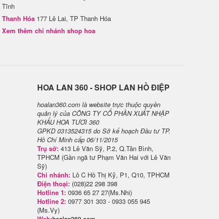
Tĩnh
Thanh Hóa
177 Lê Lai, TP Thanh Hóa
Xem thêm chi nhánh shop hoa
H​OA LAN 360 - SHOP LAN HỒ ĐIỆP
hoalan360.com là website trực thuộc quyền
quản lý của CÔNG TY CỔ PHẦN XUẤT NHẬP
KHẨU HOA TƯƠI 360
GPKD 0313524315 do Sở kế hoạch Đầu tư TP.
Hồ Chí Minh cấp 06/11/2015
Trụ sở:
413 Lê Văn Sỹ, P.2, Q.Tân Bình,
TPHCM (Gần ngã tư Phạm Văn Hai với Lê Văn
Sỹ)
Chi nhánh:
Lô C Hồ Thị Kỷ, P1, Q10, TPHCM
Điện thoại:
(028)22 298 398
Hotline 1:
0936 65 27 27(Ms.Nhi)
Hotline 2:
0977 301 303 - 0933 055 945
(Ms.Vy)
Web:
hoalan360.com