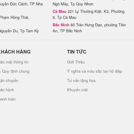
uyễn Đức Cảnh, TP Nha
Ngô Mây, Tp Quy Nhơn
Cà Mau
221 Lý Thường Kiệt, K2, Phường
Phạm Hồng Thái,
6, Tp Cà Mau
Bắc Ninh
83 Trần Hưng Đạo, phường Tiền
Nguyễn Du, Tp Tam Kỳ
An, TP Bắc Ninh
KHÁCH HÀNG
TIN TỨC
ảo mật thông tin
Giới Thiệu
& Quy định chung
Ý nghĩa và màu sắc lan hồ điệp
vận chuyển
Tư vấn tặng hoa
bảo hành
Khuyến mãi
hanh toán