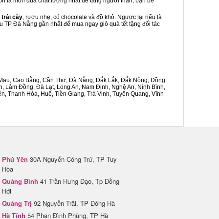
uôn là món quà chất lượng nhất để tặng người thân, bạn bè
 trái cây
, rượu nhẹ, có chocolate và đồ khô. Ngược lại nếu là
hâu TP Đà Nẵng gần nhất để mua ngay giỏ quà tết tặng đối tác
Cà Mau, Cao Bằng, Cần Thơ, Đà Nẵng, Đắk Lắk, Đắk Nông, Đồng
n, Lâm Đồng, Đà Lạt, Long An, Nam Định, Nghệ An, Ninh Bình,
n, Thanh Hóa, Huế, Tiền Giang, Trà Vinh, Tuyên Quang, Vĩnh
Phú Yên
30A Nguyễn Công Trứ, TP Tuy
Hòa
Quảng Bình
41 Trần Hưng Đạo, Tp Đồng
Hới
Quảng Trị
92 Nguyễn Trãi, TP Đông Hà
Hà Tĩnh
54 Phan Đình Phùng, TP Hà