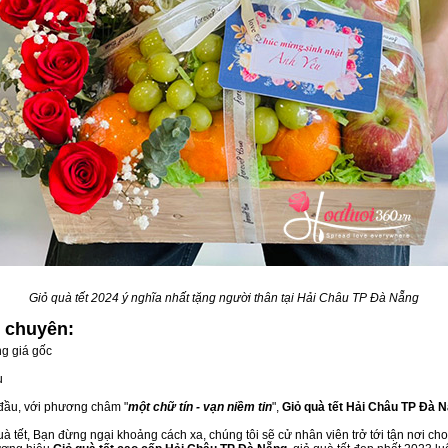
Giỏ quà tết 2024 ý nghĩa nhất tặng người thân tại Hải Châu TP Đà Nẵng
g
chuyên:
g giá gốc
u
 đầu, với phương châm "
một chữ tín - vạn niềm tin
",
Giỏ quà tết Hải Châu TP Đà 
 tết, Bạn đừng ngại khoảng cách xa, chúng tôi sẽ cử nhân viên trở tới tận nơi ch