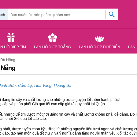
anh
N HỒ ĐIỆP TÍM
LAN HỒ ĐIỆP TRẮNG
LAN HỒ ĐIỆP ĐỘT BIẾN
LAN 
P Đà Nẵng
à Nẵng
Hành Sơn
,
Cẩm Lệ
,
Hoà Vang
,
Hoàng Sa
ơi đáng tin cậy và chất lượng cho những ước nguyện tết thêm hạnh phúc!
g cấp và phân phối Giỏ quà tết cao cấp giá rẻ duy nhất tại Quận
ết, nhưng để tìm được một nơi đáng tin cậy và chất lượng không phải dễ dàng. Đó là
hân phối Giỏ quà tết cao cấp.
hất, được tuyển chọn kỹ lưỡng từ những nguyên liệu tươi ngon và chất lượng cao
c đáo, tạo nên món quà tết thú vị và ý nghĩa dành tặng người thân yêu, đối tác quý 