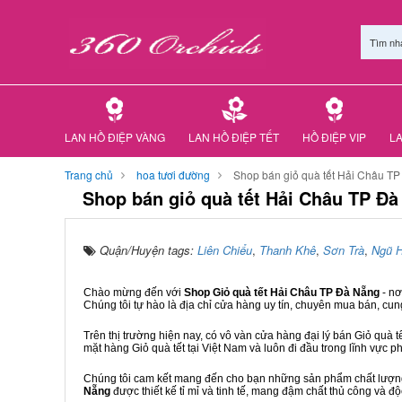
Tìm nh
LAN HỒ ĐIỆP VÀNG
LAN HỒ ĐIỆP TẾT
HỒ ĐIỆP VIP
LA
Trang chủ
hoa tươi đường
Shop bán giỏ quà tết Hải Châu T
Shop bán giỏ quà tết Hải Châu TP Đ
Quận/Huyện tags:
Liên Chiểu
,
Thanh Khê
,
Sơn Trà
,
Ngũ 
Chào mừng đến với
Shop Giỏ quà tết Hải Châu TP Đà Nẵng
- n
Chúng tôi tự hào là địa chỉ cửa hàng uy tín, chuyên mua bán, cun
Trên thị trường hiện nay, có vô vàn cửa hàng đại lý bán Giỏ quà t
mặt hàng Giỏ quà tết tại Việt Nam và luôn đi đầu trong lĩnh vực p
Chúng tôi cam kết mang đến cho bạn những sản phẩm chất lượng n
Nẵng
được thiết kế tỉ mỉ và tinh tế, mang đậm chất thủ công và độ