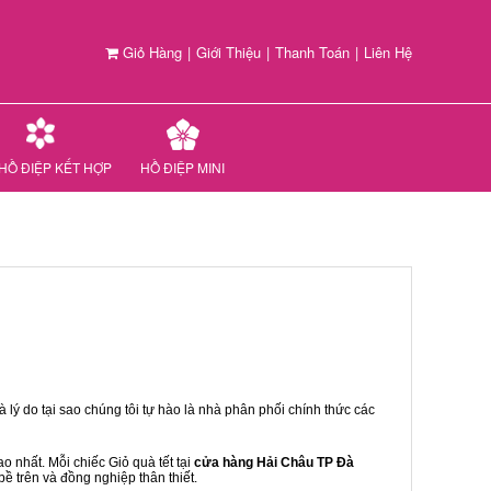
Giỏ Hàng
|
Giới Thiệu
|
Thanh Toán
|
Liên Hệ
HỒ ĐIỆP KẾT HỢP
HỒ ĐIỆP MINI
 lý do tại sao chúng tôi tự hào là nhà phân phối chính thức các
 nhất. Mỗi chiếc Giỏ quà tết tại
cửa hàng Hải Châu TP Đà
bề trên và đồng nghiệp thân thiết.