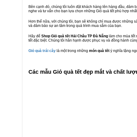
Bên cạnh đó, chúng tôi luôn đặt khách hàng lên hàng đầu, đảm 
nghe và tư vấn cho bạn lựa chọn những Giỏ quà tết phù hợp nhấ
Hơn thế nữa, với chúng tôi, bạn sẽ không chỉ mua được những sả
và đảm bảo sự an tâm trong quá trình mua sắm của bạn.
Hãy để
Shop Giỏ quà tết Hải Châu TP Đà Nẵng
làm cho mùa tết 
tết đặc biệt. Chúng tôi hân hạnh được phục vụ và đồng hành cùng
Giỏ quà trái cây
là một trong những
món quà tết
ý nghĩa tặng ng
C
ác mẫu Giỏ quà tết đẹp mắt và chất lượ