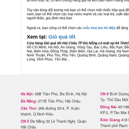
là hình thực tế, có tem chống hàng giả và tem bảo hành mang t
Tùy vào từng đối tượng mà bạn có thể chọn một chiếc hộp quà t
nam, bạn có thể chọn các loại rượu mạnh và các loại trà, cafe đặ
người thân, gia đình nha bạn
Ngoài ra, bạn cũng có thể chọn các
mẫu hoa lan hồ điệp
để tặng 
Xem tại:
G
iỏ quà tết
Cửa hàng Giỏ quà tết Hải Châu TP Đà Nẵng có mặt tại 64 Tỉnh
Hồ Chí Minh, Hà Nội, An Giang, Vũng Tàu, Bạc Liêu, Bắc Kạn, 
Nai, Biên Hòa, Đồng Tháp, Điện Biên, Gia Lai, Hà Giang, Hà N
Ninh Thuận, Phú Thọ, Phú Yên, Quảng Bình, Quảng Nam, Quảng Ng
Long, Vĩnh Phúc, Yên Bái...
Hà Nội:
56B Trần Phú, Ba Đình, Hà Nội
CN 8
Bình Dương 
Tp. Thủ Dầu Một
Đà Nẵng:
271B Trần Phú, Hải Châu
Đồng Nai
40/198
Cần Thơ:
266 đường 30/4, P. Xuân
KP.3, P.Tân Mai 
khánh, Q.Ninh Kiều
Kiên Giang
418 
CN 5
Đà Nẵng 32 Lê Thanh Nghị, Quận
Thành phố Rạch 
Hải Châu