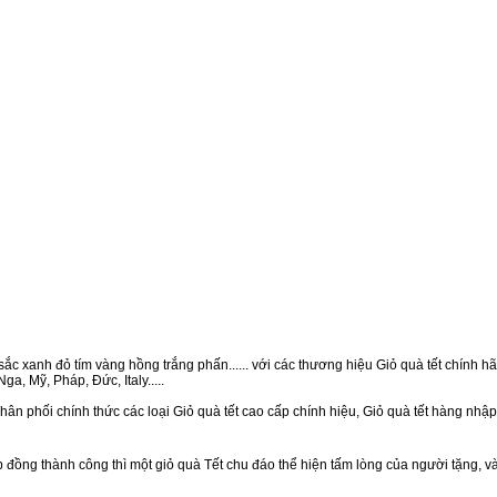
ắc xanh đỏ tím vàng hồng trắng phấn...... với các thương hiệu Giỏ quà tết chính hãn
a, Mỹ, Pháp, Đức, Italy.....
hân phối chính thức các loại Giỏ quà tết cao cấp chính hiệu, Giỏ quà tết hàng nhậ
ồng thành công thì một giỏ quà Tết chu đáo thể hiện tấm lòng của người tặng, v