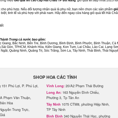
hương hiệu
Giỏ quà tết cao cấp Hải Châu TP Đà Nẵng
. giỏ quà tết đẹp nhất 2023 l
ết cho phù hợp. Nếu đối tượng nhận quà là phụ nữ, bạn nên chọn các sản phẩm
giỏ
c biệt, tinh tế và phù hợp với phái nam. Hãy đến ngay cửa hàng giỏ quà tết Hải C
tết
/Thành Trong cả nước bao gồm:
Bắc Giang, Bắc Ninh, Bến Tre, Bình Dương, Bình Định, Bình Phước, Bình Thuận, 
am,Sài Gòn, TPHCM, Khánh Hòa, Kiên Giang, Kon Tum, Lai Châu, Lào Cai, Lạng Sơ
ãi, Quảng Ninh, Quảng Trị, Sóc Trăng, Sơn La, Tây Ninh, Thái Bình, Thái Nguyê
SHOP HOA CÁC TỈNH
151 Phú Lợi, P. Phú Lợi,
Vĩnh Long:
20/A2 Phạm Thái Bường
Long An:
163 Nguyễn Đình Chiểu,
A Phạm Văn Thuận,
Phường 3, Tp Tân An
Biên Hòa
Tây Ninh
1075 CTM8, phường Hiệp Ninh,
Nguyễn Trung Trực,
TP Tây Ninh
Giá
Bình Định
340 Nguyễn Thái Học, phường