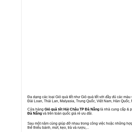
Đa dạng các loại Giỏ quà tết như Giỏ quà tết với đầy đủ các màu s
Đài Loan, Thái Lan, Malyasia, Trung Quốc, Việt Nam, Hàn Quốc, Ng
Cửa hàng
Giỏ quà tết Hải Châu TP Đà Nẵng
là nhà cung cấp & p
Đà Nẵng
và trên toàn quốc giá rẻ ưu đãi.
Sau một năm cùng giúp đỡ nhau trong công việc hoặc những hợp đ
thể thiếu bánh, mứt, kẹo, trà và rượu,...